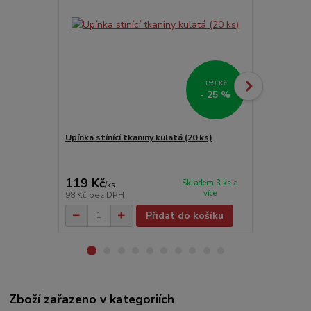
159 Kč
- 25 %
Upínka stínící tkaniny kulatá (20 ks)
Stahovací p
černá) - Čern
119 Kč
12 Kč
Skladem 3 ks a
/
ks
/
ks
více
98 Kč
bez DPH
10 Kč
bez D
Přidat do košíku
Zboží zařazeno v kategoriích