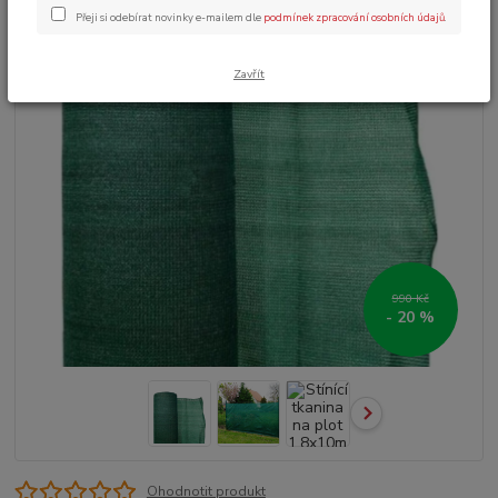
Přeji si odebírat novinky e-mailem dle
podmínek zpracování osobních údajů
.
Zavřít
990 Kč
- 20 %
Ohodnotit produkt