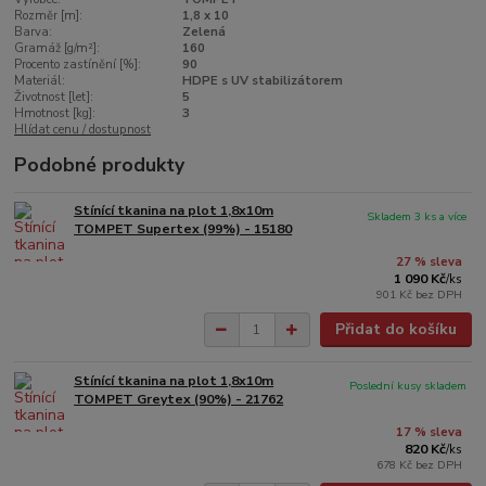
Rozměr [m]:
1,8 x 10
Barva:
Zelená
Gramáž [g/m²]:
160
Procento zastínění [%]:
90
Materiál:
HDPE s UV stabilizátorem
Životnost [let]:
5
Hmotnost [kg]:
3
Hlídat cenu / dostupnost
Podobné produkty
Stínící tkanina na plot 1,8x10m
Skladem 3 ks a více
TOMPET Supertex (99%) - 15180
27 % sleva
1 090 Kč
/
ks
901 Kč
bez DPH
Přidat do košíku
Stínící tkanina na plot 1,8x10m
Poslední kusy skladem
TOMPET Greytex (90%) - 21762
17 % sleva
820 Kč
/
ks
678 Kč
bez DPH