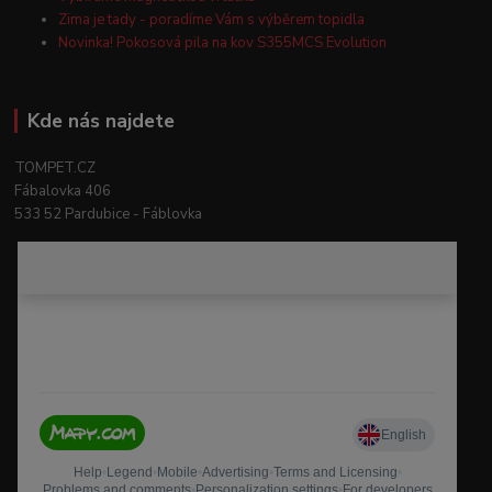
Zima je tady - poradíme Vám s výběrem topidla
Novinka! Pokosová pila na kov S355MCS Evolution
Kde nás najdete
TOMPET.CZ
Fábalovka 406
533 52 Pardubice - Fáblovka