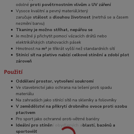
odolné
proti
povětrnostním
vlivům
a
UV
záření
Vysoce kvalitní a pevný materiál,který
zaručuje
stálost
a
dlouhou životnost
(netrhá se a časem
nezmění barvu)
Tkaniny je možno stříhat, nepářou se
Je možné ji přichytit pomocí vázacích drátů nebo
elektrikářských stahovacích pásek
Hmotnost na
m²
je třikrát vyšší než standardních sítí
Stínící síť na pletivo nabízí celkové stínění a zdobí plot
zároveň
Použití
Oddělení prostor, vytvoření soukromí
Ve stavebnictví jako ochrana na lešení proti spadu
materiálu
Na zahradách jako stínící sítě na skleníky a foliovníky
V zemědělství na přikrytí drobného ovoce proti ozobu
ptactvem
Pro sport jako ochranné proti-větrné bariéry
Ideální pro stínění obydlených oblastí, bazénů a
sportovišť