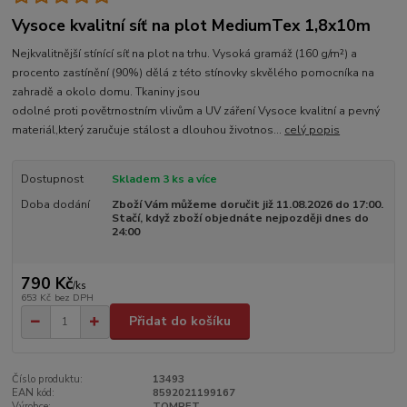
Vysoce kvalitní síť na plot MediumTex 1,8x10m
Nejkvalitnější stínící síť na plot na trhu. Vysoká gramáž (160 g/m²) a
procento zastínění (90%) dělá z této stínovky skvělého pomocníka na
zahradě a okolo domu. Tkaniny jsou
odolné proti povětrnostním vlivům a UV záření Vysoce kvalitní a pevný
materiál,který zaručuje stálost a dlouhou životnos...
celý popis
Dostupnost
Skladem 3 ks a více
Doba dodání
Zboží Vám můžeme doručit již 11.08.2026 do 17:00.
Stačí, když zboží objednáte nejpozději dnes do
24:00
790 Kč
/
ks
653 Kč
bez DPH
Přidat do košíku
Číslo produktu:
13493
EAN kód:
8592021199167
Výrobce:
TOMPET