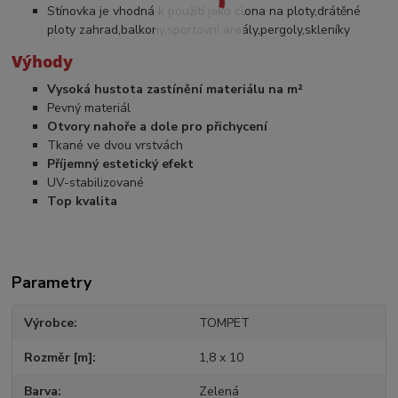
Stínovka je vhodná k použití jako clona na ploty,drátěné
ploty zahrad,balkony,sportovní areály,pergoly,skleníky
Výhody
Vysoká hustota zastínění materiálu na m²
Pevný materiál
Otvory nahoře a dole pro přichycení
Tkané ve dvou vrstvách
Příjemný estetický efekt
UV-stabilizované
Top kvalita
Parametry
Výrobce
TOMPET
Rozměr [m]
1,8 x 10
Barva
Zelená