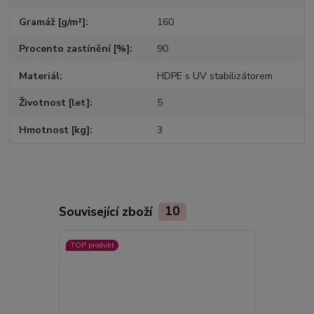
Gramáž [g/m²]
160
Procento zastínění [%]
90
Materiál
HDPE s UV stabilizátorem
Životnost [let]
5
Hmotnost [kg]
3
Související zboží
10
TOP produkt
TOP produkt