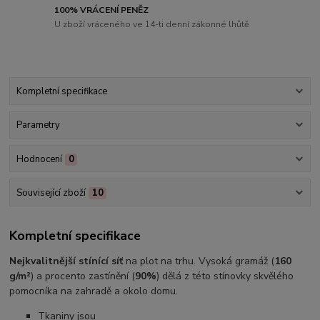
100% VRÁCENÍ PENĚZ
U zboží vráceného ve 14-ti denní zákonné lhůtě
Kompletní specifikace
Parametry
Hodnocení
0
Související zboží
10
Kompletní specifikace
Nejkvalitnější stínící síť
na plot na trhu. Vysoká gramáž (
16
0
g/m²
) a procento zastínění (
90%
) dělá z této stínovky skvělého
pomocníka na zahradě a okolo domu.
Tkaniny jsou