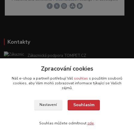
Kontakty
Zákaznická podpora TOMPET.CZ
+420 775 986 101
Zpracování cookies
(Po-Ne, 8-20 hod.)
Náš e-shop a partneři potřebují Váš
souhlas
s použitím souborů
obchod@tompet.cz
cookies, aby Vám mohli zobrazovat informace týkající se Vašich
zájmů.
Souhlasím
Nastavení
Veškeré texty a popisy vytvořila společnost TOMPET.CZ s.r.o. - 2017-2026 ©
TOMPET.CZ
Souhlas můžete odmítnout
zde
.
Vytvořeno na
Eshop-rychle.cz