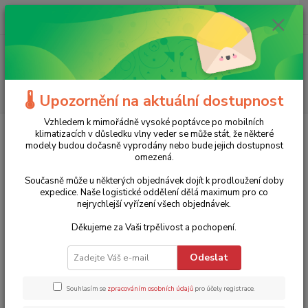
0
ks
+420 775 986 101
CZK
za
0 Kč
(Po-Ne, 8-20 hod.)
Menu
Hledat
🌡️ Upozornění na aktuální dostupnost
Vzhledem k mimořádně vysoké poptávce po mobilních
Úvod
Zahradní technika
Stínící textilie
Stínící tkanina na plot
klimatizacích v důsledku vlny veder se může stát, že některé
1,8x10m TOMPET Mediumtex (90%) - 13493
modely budou dočasně vyprodány nebo bude jejich dostupnost
omezená.
Stínící tkanina na plot 1,8x10m
Současně může u některých objednávek dojít k prodloužení doby
TOMPET Mediumtex (90%) -
expedice. Naše logistické oddělení dělá maximum pro co
nejrychlejší vyřízení všech objednávek.
13493
Děkujeme za Vaši trpělivost a pochopení.
Akce
TOP produkt
Odeslat
Souhlasím se
zpracováním osobních údajů
pro účely registrace.