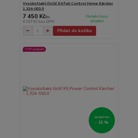
Vysokotlaký čistič K4 Full Control Home Kärcher
1.324-003.0
7 450 Kč
Poslední kusy
/
ks
skladem
6 157 Kč
bez DPH
Přidat do košíku
TOP produkt
10 587 Kč
- 15 %