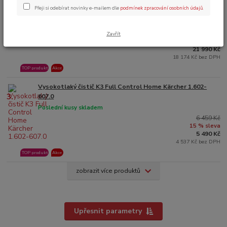
Přeji si odebírat novinky e-mailem dle
podmínek zpracování osobních údajů
.
Vysokotlakový čistič HD 5/15 CX Plus 2017 Kärcher
2.
Skladem 3 ks a více
22 812 Kč
Zavřít
4 % sleva
21 990 Kč
18 174 Kč bez DPH
TOP produkt
Akce
Vysokotlaký čistič K3 Full Control Home Kärcher 1.602-
3.
607.0
Poslední kusy skladem
6 459 Kč
15 % sleva
5 490 Kč
4 537 Kč bez DPH
TOP produkt
Akce
zobrazit více produktů
Upřesnit parametry