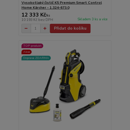
Vysokotlaký čistič K5 Premium Smart Control
Home Kärcher - 1.324-673.0
12 333 Kč
/
ks
Skladem 3 ks a více
10 193 Kč
bez DPH
Přidat do košíku
TOP produkt
Akce
Doprava ZDARMA