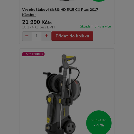
Vysokotlakový čistič HD 5/15 CX Plus 2017
Kärcher
21 990 Kč
/
ks
Skladem 3 ks a více
18 174 Kč
bez DPH
Přidat do košíku
TOP produkt
26 141 Kč
- 4 %