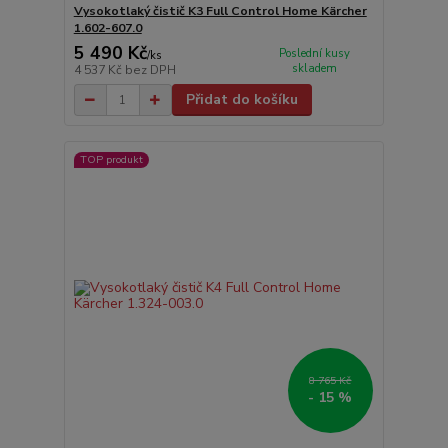
Vysokotlaký čistič K3 Full Control Home Kärcher
1.602-607.0
5 490 Kč
Poslední kusy
/
ks
skladem
4 537 Kč
bez DPH
Přidat do košíku
TOP produkt
8 765 Kč
- 15 %