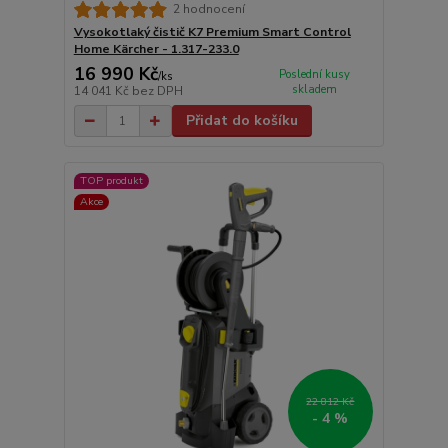
2 hodnocení
Vysokotlaký čistič K7 Premium Smart Control
Home Kärcher - 1.317-233.0
16 990 Kč
Poslední kusy
/
ks
skladem
14 041 Kč
bez DPH
Přidat do košíku
TOP produkt
Akce
22 812 Kč
- 4 %