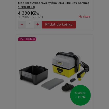
Mobilní outdoorová myčka OC3 Bike Box Kärcher
1.680-017.0
4 390 Kč
/
ks
Na dotaz
3 628 Kč
bez DPH
Přidat do košíku
TOP produkt
5 165 Kč
- 15 %