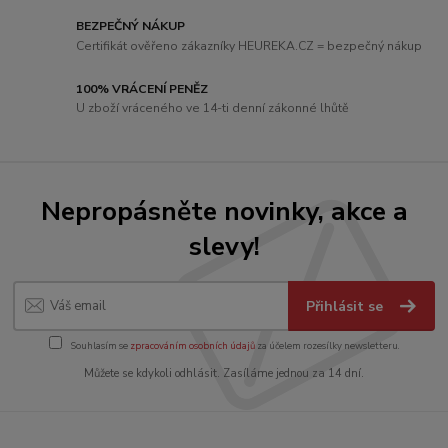
BEZPEČNÝ NÁKUP
Certifikát ověřeno zákazníky HEUREKA.CZ = bezpečný nákup
100% VRÁCENÍ PENĚZ
U zboží vráceného ve 14-ti denní zákonné lhůtě
Nepropásněte novinky, akce a
slevy!
Přihlásit se
Souhlasím se
zpracováním osobních údajů
za účelem rozesílky newsletteru.
Můžete se kdykoli odhlásit. Zasíláme jednou za 14 dní.