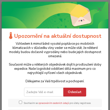
0
ks
+420 775 986 101
CZK
za
0 Kč
(Po-Ne, 8-20 hod.)
Menu
Hledat
🌡️ Upozornění na aktuální dostupnost
Vzhledem k mimořádně vysoké poptávce po mobilních
Úvod
Zahradní technika
Tlakové myčky
klimatizacích v důsledku vlny veder se může stát, že některé
modely budou dočasně vyprodány nebo bude jejich dostupnost
Tlakové myčky
omezená.
Současně může u některých objednávek dojít k prodloužení doby
Nejprodávanější
expedice. Naše logistické oddělení dělá maximum pro co
nejrychlejší vyřízení všech objednávek.
Vysokotlaký čistič K7 Premium Smart Control Home
Děkujeme za Vaši trpělivost a pochopení.
1.
Kärcher - 1.317-233.0
Poslední kusy skladem
Odeslat
16 990 Kč
16 990 Kč
14 041 Kč bez DPH
Souhlasím se
zpracováním osobních údajů
pro účely registrace.
TOP produkt
Akce
Doprava ZDARMA