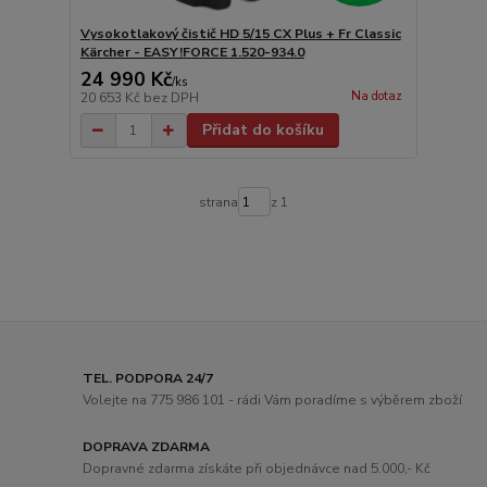
Vysokotlakový čistič HD 5/15 CX Plus + Fr Classic
Kärcher - EASY!FORCE 1.520-934.0
24 990 Kč
/
ks
Na dotaz
20 653 Kč
bez DPH
Přidat do košíku
strana
z 1
TEL. PODPORA 24/7
Volejte na 775 986 101 - rádi Vám poradíme s výběrem zboží
DOPRAVA ZDARMA
Dopravné zdarma získáte při objednávce nad 5.000,- Kč