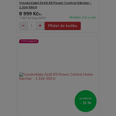
Vysokotlaký čistič K5 Power Control Kärcher -
1.324-550.0
8 999 Kč
/
ks
Skladem 3 ks a více
7 437 Kč
bez DPH
Přidat do košíku
TOP produkt
11 753 Kč
- 15 %