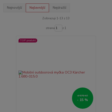
Nejnovější
Nejlevnější
Nejdražší
Zobrazuji 1-13 z 13
strana
z 1
TOP produkt
4 576 Kč
- 15 %