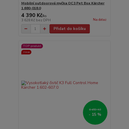
Mobilní outdoorová myčka OC3 Pet Box Kärcher
1.680-018.0
4 390 Kč
/
ks
Na dotaz
3 628 Kč
bez DPH
Přidat do košíku
TOP produkt
Akce
6 459 Kč
- 15 %