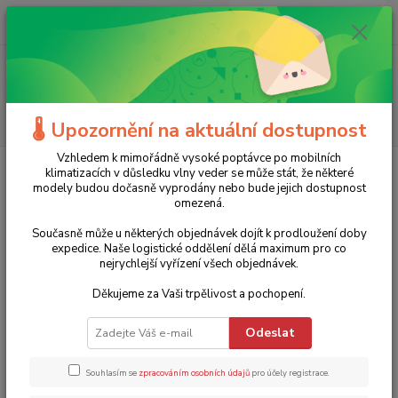
0
ks
+420 775 986 101
CZK
za
0 Kč
(Po-Ne, 8-20 hod.)
Menu
Hledat
🌡️ Upozornění na aktuální dostupnost
Vzhledem k mimořádně vysoké poptávce po mobilních
Úvod
Značky
Meva
klimatizacích v důsledku vlny veder se může stát, že některé
modely budou dočasně vyprodány nebo bude jejich dostupnost
Meva
omezená.
Současně může u některých objednávek dojít k prodloužení doby
Nejprodávanější
expedice. Naše logistické oddělení dělá maximum pro co
nejrychlejší vyřízení všech objednávek.
Zahradní topidlo HEXAGON TZ21001 MEVA - 12,5 kW, 195
Děkujeme za Vaši trpělivost a pochopení.
1.
cm
Skladem 3 ks a více
Odeslat
9 576 Kč
13 % sleva
8 290 Kč
Souhlasím se
zpracováním osobních údajů
pro účely registrace.
6 851 Kč bez DPH