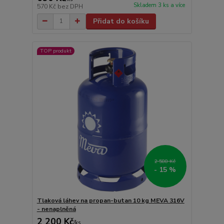
Skladem 3 ks a více
570 Kč
bez DPH
Přidat do košíku
TOP produkt
2 588 Kč
- 15 %
Tlaková láhev na propan-butan 10 kg MEVA 316V
- nenaplněná
2 200 Kč
/
ks