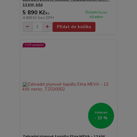
13 kW, bílá
5 890 Kč
Poslední kusy
/
ks
skladem
4 868 Kč
bez DPH
Přidat do košíku
TOP produkt
7 990 Kč
- 13 %
Zahradní plynové topidlo Etna MEVA - 13 kW,