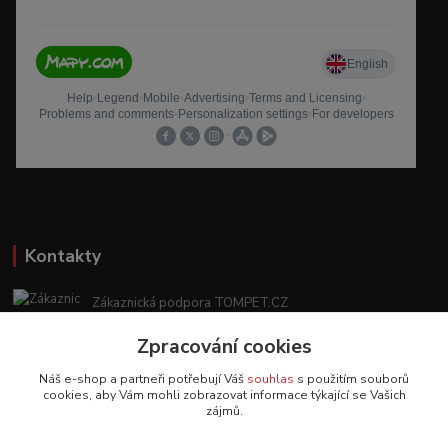
Kontakty
Zákaznická podpora TOMPET.CZ
+420 775 986 101
Zpracování cookies
(Po-Ne, 8-20 hod.)
Náš e-shop a partneři potřebují Váš
souhlas
s použitím souborů
obchod@tompet.cz
cookies, aby Vám mohli zobrazovat informace týkající se Vašich
zájmů.