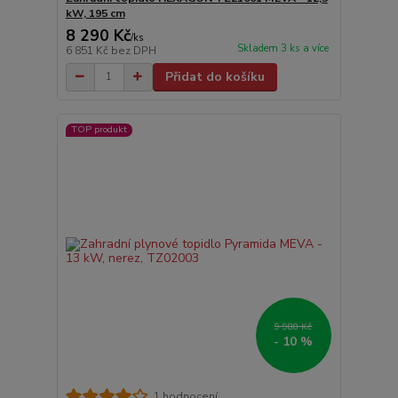
kW, 195 cm
8 290 Kč
/
ks
Skladem 3 ks a více
6 851 Kč
bez DPH
Přidat do košíku
TOP produkt
9 988 Kč
- 10 %
1 hodnocení