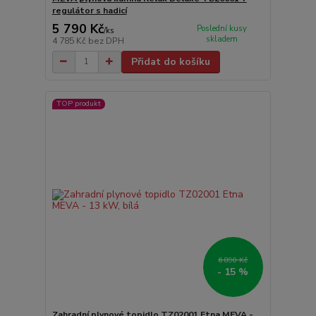
regulátor s hadicí
5 790 Kč
Poslední kusy
/
ks
skladem
4 785 Kč
bez DPH
Přidat do košíku
TOP produkt
6 890 Kč
- 15 %
Zahradní plynové topidlo TZ02001 Etna MEVA -