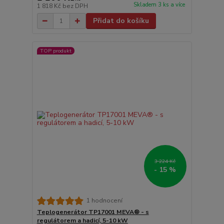
Skladem 3 ks a více
1 818 Kč
bez DPH
Přidat do košíku
TOP produkt
3 224 Kč
- 15 %
1 hodnocení
Teplogenerátor TP17001 MEVA® - s
regulátorem a hadicí, 5-10 kW