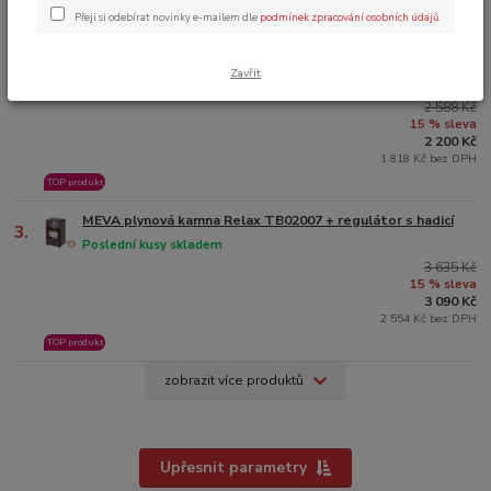
TOP produkt
Přeji si odebírat novinky e-mailem dle
podmínek zpracování osobních údajů
.
Tlaková láhev na propan-butan 10 kg MEVA 316V -
2.
nenaplněná
Zavřít
Skladem 3 ks a více
2 588 Kč
15 % sleva
2 200 Kč
1 818 Kč bez DPH
TOP produkt
MEVA plynová kamna Relax TB02007 + regulátor s hadicí
3.
Poslední kusy skladem
3 635 Kč
15 % sleva
3 090 Kč
2 554 Kč bez DPH
TOP produkt
zobrazit více produktů
Upřesnit parametry