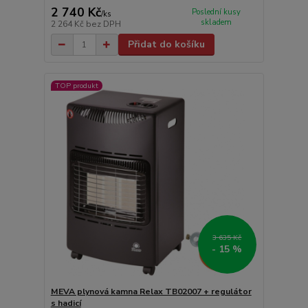
2 740 Kč
Poslední kusy
/
ks
skladem
2 264 Kč
bez DPH
Přidat do košíku
TOP produkt
3 635 Kč
- 15 %
MEVA plynová kamna Relax TB02007 + regulátor
s hadicí