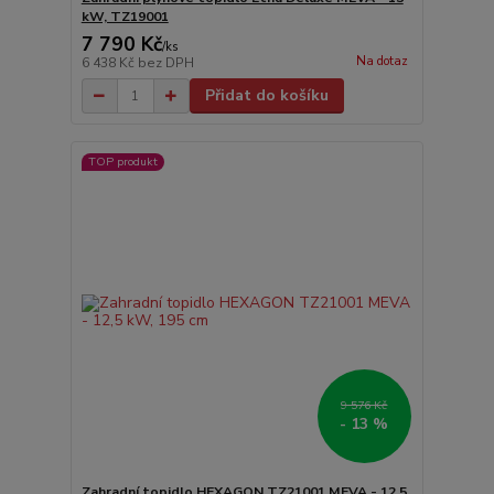
kW, TZ19001
7 790 Kč
/
ks
Na dotaz
6 438 Kč
bez DPH
Přidat do košíku
TOP produkt
9 576 Kč
- 13 %
Zahradní topidlo HEXAGON TZ21001 MEVA - 12,5