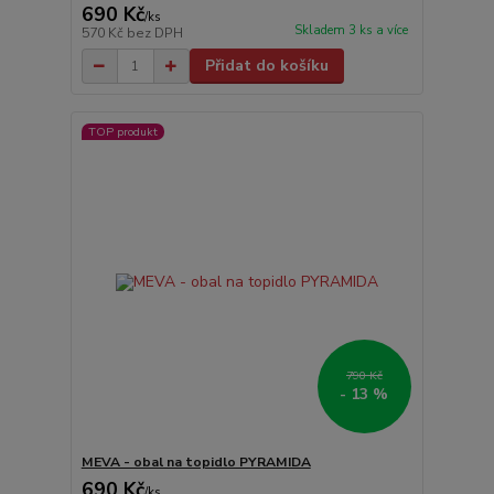
690 Kč
/
ks
Skladem 3 ks a více
570 Kč
bez DPH
Přidat do košíku
TOP produkt
790 Kč
- 13 %
MEVA - obal na topidlo PYRAMIDA
690 Kč
/
ks