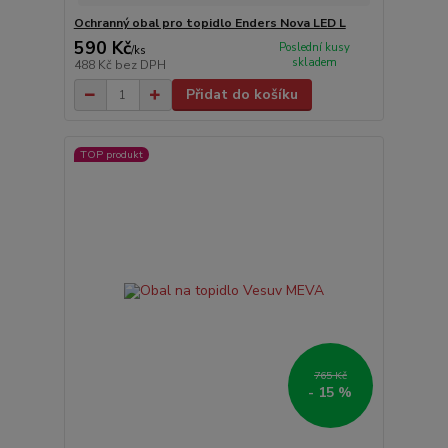
Ochranný obal pro topidlo Enders Nova LED L
590 Kč
Poslední kusy
/
ks
skladem
488 Kč
bez DPH
Přidat do košíku
TOP produkt
765 Kč
- 15 %