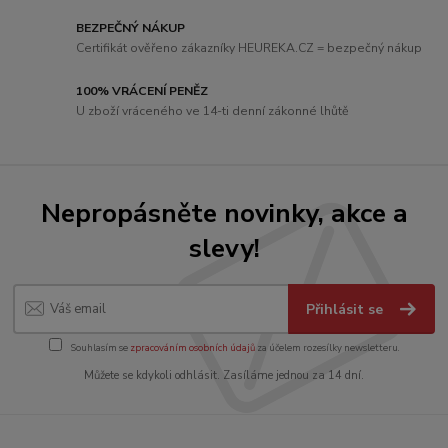
BEZPEČNÝ NÁKUP
Certifikát ověřeno zákazníky HEUREKA.CZ = bezpečný nákup
100% VRÁCENÍ PENĚZ
U zboží vráceného ve 14-ti denní zákonné lhůtě
Nepropásněte novinky, akce a
slevy!
Přihlásit se
Souhlasím se
zpracováním osobních údajů
za účelem rozesílky newsletteru.
Můžete se kdykoli odhlásit. Zasíláme jednou za 14 dní.