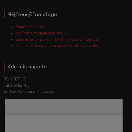
Nejčtenější na blogu
Stínící sítě na plot
Vybíráme magnetickou vrtačku
Zima je tady - poradíme Vám s výběrem topidla
Novinka! Pokosová pila na kov S355MCS Evolution
Kde nás najdete
TOMPET.CZ
Fábalovka 406
533 52 Pardubice - Fáblovka