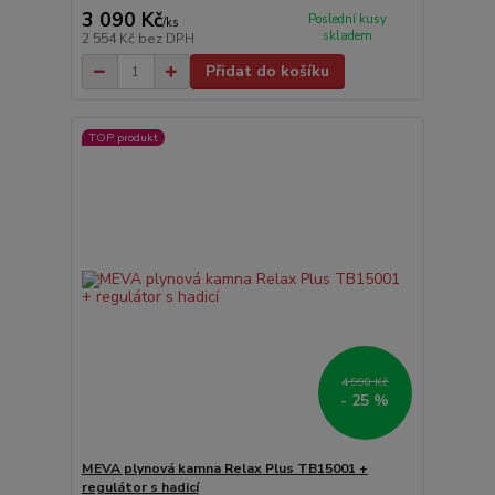
3 090 Kč
Poslední kusy
/
ks
skladem
2 554 Kč
bez DPH
Přidat do košíku
TOP produkt
4 990 Kč
- 25 %
MEVA plynová kamna Relax Plus TB15001 +
regulátor s hadicí