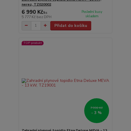
nerez, TZ020002
6 990 Kč
Poslední kusy
/
ks
skladem
5 777 Kč
bez DPH
Přidat do košíku
TOP produkt
7 990 Kč
- 3 %
Zahradní plynové topidlo Etna Deluxe MEVA - 13