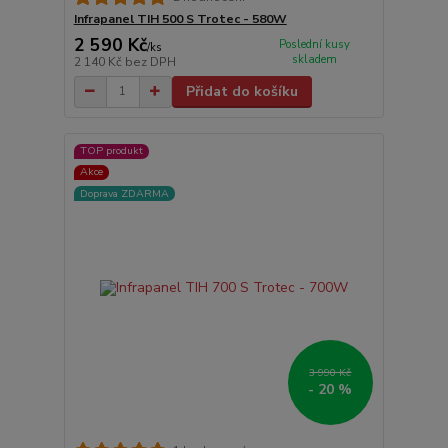
Infrapanel TIH 500 S Trotec - 580W
2 590 Kč
Poslední kusy
/
ks
skladem
2 140 Kč
bez DPH
Přidat do košíku
TOP produkt
Akce
Doprava ZDARMA
3 990 Kč
- 20 %