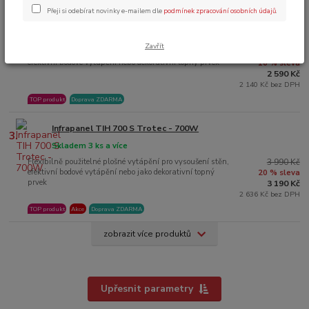
Přeji si odebírat novinky e-mailem dle
podmínek zpracování osobních údajů
.
Infrapanel TIH 500 S Trotec - 580W
2.
Poslední kusy skladem
Zavřít
Flexibilně použitelné plošné vytápění pro vysoušení stěn,
3 090 Kč
efektivní bodové vytápění nebo dekorativní topný prvek
16 % sleva
2 590 Kč
2 140 Kč bez DPH
TOP produkt
Doprava ZDARMA
Infrapanel TIH 700 S Trotec - 700W
3.
Skladem 3 ks a více
Flexibilně použitelné plošné vytápění pro vysoušení stěn,
3 990 Kč
efektivní bodové vytápění nebo jako dekorativní topný
20 % sleva
prvek
3 190 Kč
2 636 Kč bez DPH
TOP produkt
Akce
Doprava ZDARMA
zobrazit více produktů
Upřesnit parametry