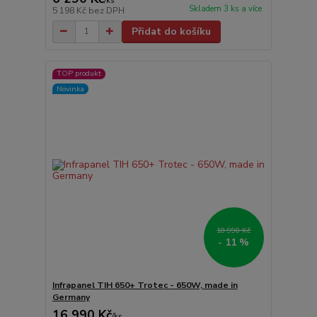
/
ks
Skladem 3 ks a více
5 198 Kč
bez DPH
Přidat do košíku
TOP produkt
Novinka
18 990 Kč
- 11 %
Infrapanel TIH 650+ Trotec - 650W, made in
Germany
16 990 Kč
/
ks