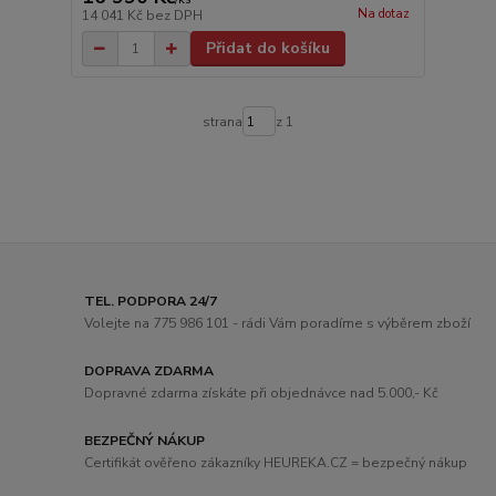
Na dotaz
14 041 Kč
bez DPH
Přidat do košíku
strana
z 1
TEL. PODPORA 24/7
Volejte na 775 986 101 - rádi Vám poradíme s výběrem zboží
DOPRAVA ZDARMA
Dopravné zdarma získáte při objednávce nad 5.000,- Kč
BEZPEČNÝ NÁKUP
Certifikát ověřeno zákazníky HEUREKA.CZ = bezpečný nákup