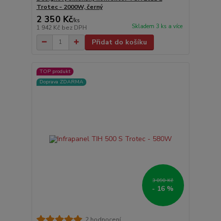
Trotec - 2000W, černý
2 350 Kč
/
ks
Skladem 3 ks a více
1 942 Kč
bez DPH
Přidat do košíku
TOP produkt
Doprava ZDARMA
3 090 Kč
- 16 %
2 hodnocení