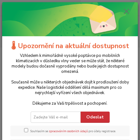
0
ks
+420 775 986 101
CZK
za
0 Kč
(Po-Ne, 8-20 hod.)
Menu
Hledat
🌡️ Upozornění na aktuální dostupnost
Úvod
Zahradní technika
Topení
Topidla
Vzhledem k mimořádně vysoké poptávce po mobilních
klimatizacích v důsledku vlny veder se může stát, že některé
Topidla
modely budou dočasně vyprodány nebo bude jejich dostupnost
omezená.
Nejprodávanější
Současně může u některých objednávek dojít k prodloužení doby
expedice. Naše logistické oddělení dělá maximum pro co
nejrychlejší vyřízení všech objednávek.
Designový skleněný konvektor TCH 2011 E Trotec - 2000W,
1.
černý
Děkujeme za Vaši trpělivost a pochopení.
Skladem 3 ks a více
3 190 Kč
Odeslat
26 % sleva
2 350 Kč
1 942 Kč bez DPH
Souhlasím se
zpracováním osobních údajů
pro účely registrace.
TOP produkt