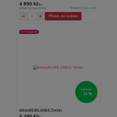
4 890 Kč
/
ks
Skladem 3 ks a více
4 041 Kč
bez DPH
Přidat do košíku
TOP produkt
7 400 Kč
- 15 %
Infrazářič IRS 1500 E Trotec
6 290 Kč