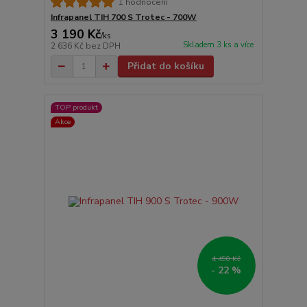
1 hodnocení
Infrapanel TIH 700 S Trotec - 700W
3 190 Kč
/
ks
Skladem 3 ks a více
2 636 Kč
bez DPH
Přidat do košíku
TOP produkt
Akce
4 490 Kč
- 22 %