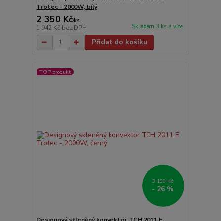
Trotec - 2000W, bílý
2 350 Kč
/
ks
Skladem 3 ks a více
1 942 Kč
bez DPH
Přidat do košíku
TOP produkt
3 190 Kč
- 26 %
Designový skleněný konvektor TCH 2011 E