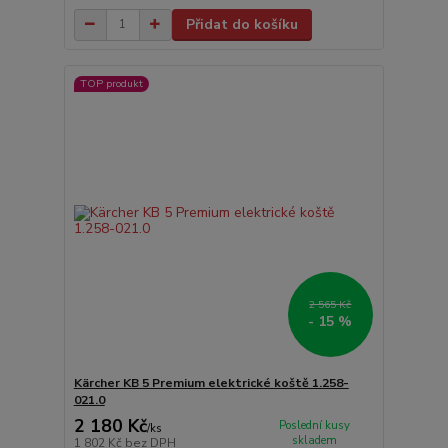
Přidat do košíku
TOP produkt
2 565 Kč
- 15 %
Kärcher KB 5 Premium elektrické koště 1.258-
021.0
2 180 Kč
Poslední kusy
/
ks
skladem
1 802 Kč
bez DPH