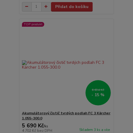
Přidat do košíku
TOP produkt
6 694 Kč
- 15 %
Akumulátorový čistič tvrdých podlah FC 3 Kärcher
1.055-300.0
5 690 Kč
/
ks
Skladem 3 ks a více
4 702 Kč
bez DPH