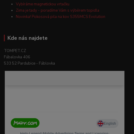
Vybíráme magnetickou vrtačku
Zima je tady - poradíme Vám s výběrem topidla
Novinka! Pokosová pila na kov S355MCS Evolution
Kde nás najdete
TOMPET.CZ
Fábalovka 406
533 52 Pardubice - Fáblovka