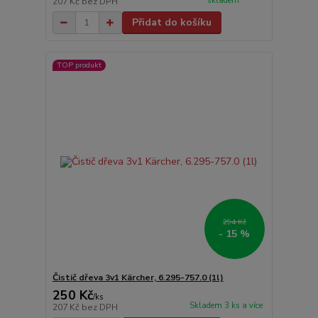
skladem
207 Kč
bez DPH
Přidat do košíku
TOP produkt
294 Kč
- 15 %
Čistič dřeva 3v1 Kärcher, 6.295-757.0 (1l)
250 Kč
/
ks
Skladem 3 ks a více
207 Kč
bez DPH