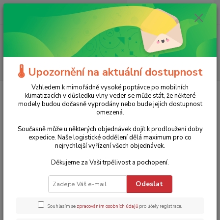
0
ks
+420 775 986 101
CZK
za
0 Kč
(Po-Ne, 8-20 hod.)
Menu
Hledat
🌡️ Upozornění na aktuální dostupnost
Vzhledem k mimořádně vysoké poptávce po mobilních
Úvod
Značky
Kärcher
klimatizacích v důsledku vlny veder se může stát, že některé
modely budou dočasně vyprodány nebo bude jejich dostupnost
Kärcher
omezená.
Současně může u některých objednávek dojít k prodloužení doby
Nejprodávanější
expedice. Naše logistické oddělení dělá maximum pro co
nejrychlejší vyřízení všech objednávek.
Vysokotlaký čistič K7 Premium Smart Control Home
Děkujeme za Vaši trpělivost a pochopení.
1.
Kärcher - 1.317-233.0
Poslední kusy skladem
Odeslat
16 990 Kč
16 990 Kč
14 041 Kč bez DPH
Souhlasím se
zpracováním osobních údajů
pro účely registrace.
TOP produkt
Akce
Doprava ZDARMA