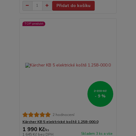
Přidat do košíku
TOP produkt
2 190 Kč
- 9 %
2 hodnocení
Kärcher KB 5 elektrické koště 1.258-000.0
1 990 Kč
/
ks
Skladem 3 ks a více
1 645 Kč
bez DPH