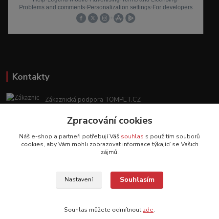
Kontakty
Zákaznická podpora TOMPET.CZ
+420 775 986 101
Zpracování cookies
(Po-Ne, 8-20 hod.)
Náš e-shop a partneři potřebují Váš
souhlas
s použitím souborů
obchod@tompet.cz
cookies, aby Vám mohli zobrazovat informace týkající se Vašich
zájmů.
Souhlasím
Nastavení
Veškeré texty a popisy vytvořila společnost TOMPET.CZ s.r.o. - 2017-2026 ©
TOMPET.CZ
Souhlas můžete odmítnout
zde
.
Vytvořeno na
Eshop-rychle.cz