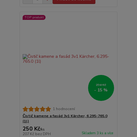
TOP produkt
294 Kč
- 15 %
1 hodnocení
Čistič kamene a fasád 3v1 Kärcher, 6.295-765.0
(1l)
250 Kč
/
ks
Skladem 3 ks a více
207 Kč
bez DPH