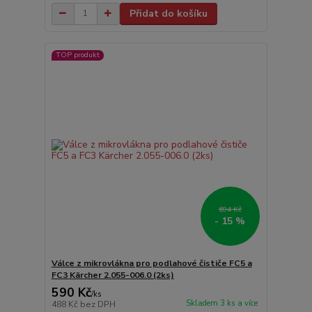
Přidat do košíku
TOP produkt
694 Kč
- 15 %
Válce z mikrovlákna pro podlahové čističe FC5 a
FC3 Kärcher 2.055-006.0 (2ks)
590 Kč
/
ks
Skladem 3 ks a více
488 Kč
bez DPH