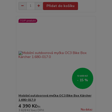
Přidat do košíku
TOP produkt
5 165 Kč
- 15 %
Mobilní outdoorová myčka OC3 Bike Box Kärcher
1.680-017.0
4 390 Kč
/
ks
Na dotaz
3 628 Kč
bez DPH