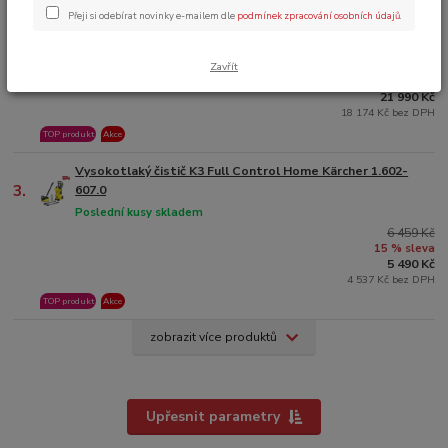
Přeji si odebírat novinky e-mailem dle
podmínek zpracování osobních údajů
.
Vysokotlakový čistič HD 5/15 CX Plus 2017 Kärcher
2.
Skladem 3 ks a více
22 812 Kč
Zavřít
4 % sleva
21 990 Kč
18 174 Kč bez DPH
TOP produkt
Akce
Vysokotlaký čistič K3 Full Control Home Kärcher 1.602-
3.
607.0
Poslední kusy skladem
6 459 Kč
15 % sleva
5 490 Kč
4 537 Kč bez DPH
TOP produkt
Akce
zobrazit více produktů
Upřesnit parametry