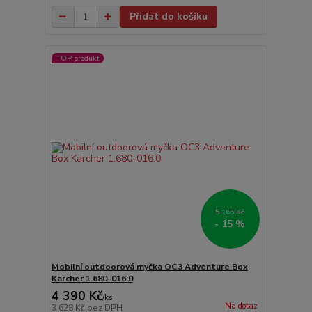
Přidat do košíku
TOP produkt
5 165 Kč
- 15 %
Mobilní outdoorová myčka OC3 Adventure Box
Kärcher 1.680-016.0
4 390 Kč
/
ks
Na dotaz
3 628 Kč
bez DPH