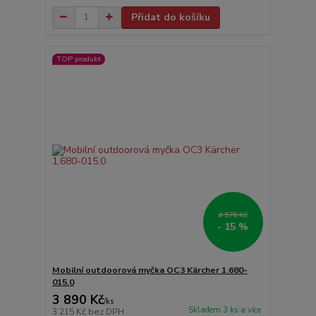
Přidat do košíku
TOP produkt
4 576 Kč
- 15 %
Mobilní outdoorová myčka OC3 Kärcher 1.680-
015.0
3 890 Kč
/
ks
Skladem 3 ks a více
3 215 Kč
bez DPH