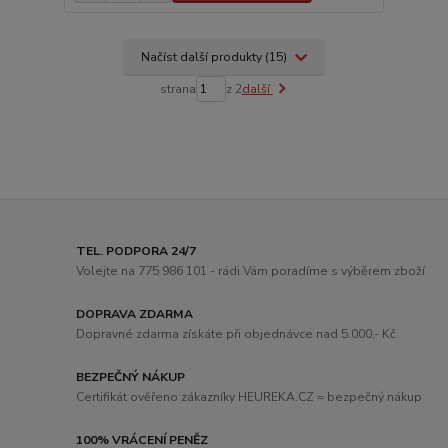
Načíst další produkty (15)
strana
z 2
další
TEL. PODPORA 24/7
Volejte na 775 986 101 - rádi Vám poradíme s výběrem zboží
DOPRAVA ZDARMA
Dopravné zdarma získáte při objednávce nad 5.000,- Kč
BEZPEČNÝ NÁKUP
Certifikát ověřeno zákazníky HEUREKA.CZ = bezpečný nákup
100% VRÁCENÍ PENĚZ