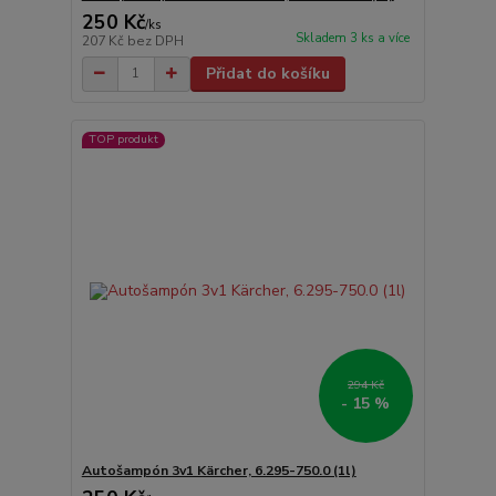
250 Kč
/
ks
Skladem 3 ks a více
207 Kč
bez DPH
Přidat do košíku
TOP produkt
294 Kč
- 15 %
Autošampón 3v1 Kärcher, 6.295-750.0 (1l)