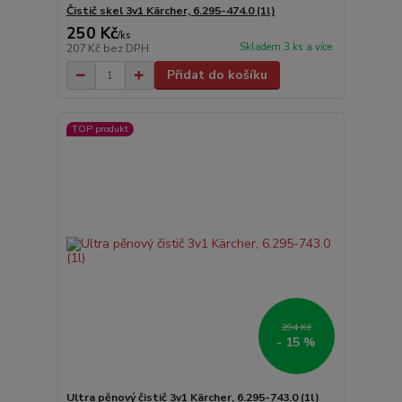
Čistič skel 3v1 Kärcher, 6.295-474.0 (1l)
250 Kč
/
ks
Skladem 3 ks a více
207 Kč
bez DPH
Přidat do košíku
TOP produkt
294 Kč
- 15 %
Ultra pěnový čistič 3v1 Kärcher, 6.295-743.0 (1l)