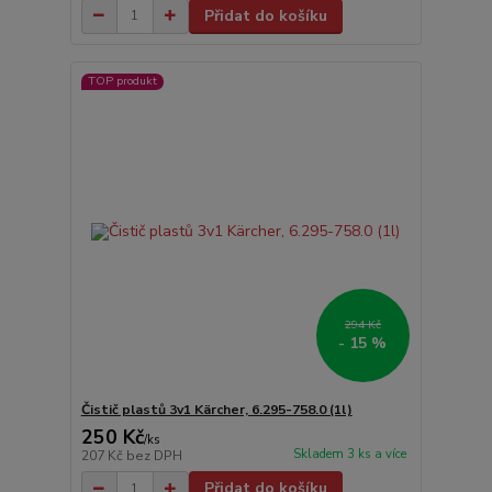
Přidat do košíku
TOP produkt
294 Kč
- 15 %
Čistič plastů 3v1 Kärcher, 6.295-758.0 (1l)
250 Kč
/
ks
Skladem 3 ks a více
207 Kč
bez DPH
Přidat do košíku