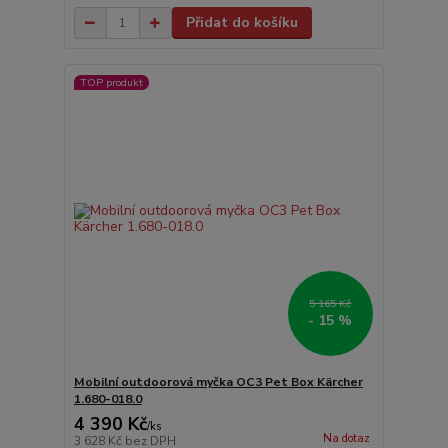
Přidat do košíku
TOP produkt
5 165 Kč
- 15 %
Mobilní outdoorová myčka OC3 Pet Box Kärcher
1.680-018.0
4 390 Kč
/
ks
Na dotaz
3 628 Kč
bez DPH