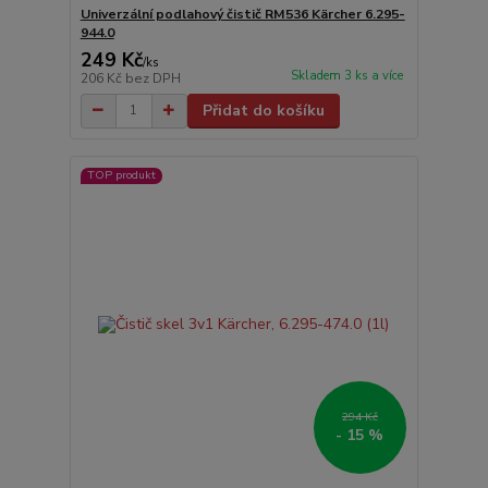
Univerzální podlahový čistič RM536 Kärcher 6.295-
944.0
249 Kč
/
ks
Skladem 3 ks a více
206 Kč
bez DPH
Přidat do košíku
TOP produkt
294 Kč
- 15 %