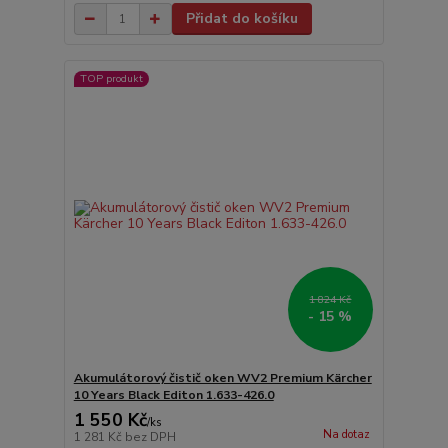
Přidat do košíku
TOP produkt
1 824 Kč
- 15 %
Akumulátorový čistič oken WV2 Premium Kärcher
10 Years Black Editon 1.633-426.0
1 550 Kč
/
ks
Na dotaz
1 281 Kč
bez DPH