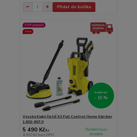
Přidat do košíku
TOP produkt
Akce
6 459 Kč
- 15 %
Vysokotlaký čistič K3 Full Control Home Kärcher
1.602-607.0
5 490 Kč
Poslední kusy
/
ks
skladem
4 537 Kč
bez DPH