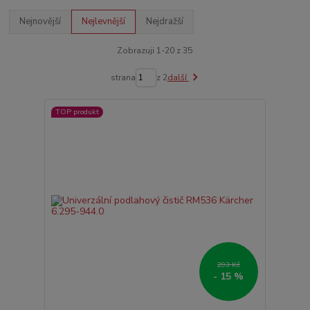
Nejnovější
Nejlevnější
Nejdražší
Zobrazuji 1-20 z 35
strana
z 2
další
TOP produkt
293 Kč
- 15 %