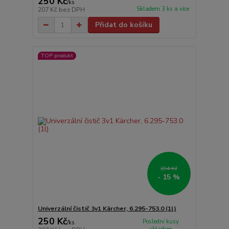
250 Kč
/
ks
Skladem 3 ks a více
207 Kč
bez DPH
Přidat do košíku
TOP produkt
294 Kč
- 15 %
Univerzální čistič 3v1 Kärcher, 6.295-753.0 (1l)
250 Kč
Poslední kusy
/
ks