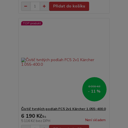
Přidat do košíku
TOP produkt
6 990 Kč
- 11 %
Čistič tvrdých podlah FC5 2v1 Kärcher 1.055-400.0
6 190 Kč
/
ks
Není skladem
5 116 Kč
bez DPH