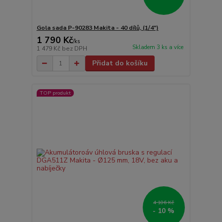
Gola sada P-90283 Makita - 40 dílů, (1/4")
1 790 Kč
/
ks
Skladem 3 ks a více
1 479 Kč
bez DPH
Přidat do košíku
TOP produkt
4 106 Kč
- 10 %