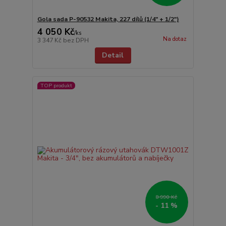
Gola sada P-90532 Makita, 227 dílů (1/4" + 1/2")
4 050 Kč
/
ks
Na dotaz
3 347 Kč
bez DPH
Detail
TOP produkt
8 990 Kč
- 11 %