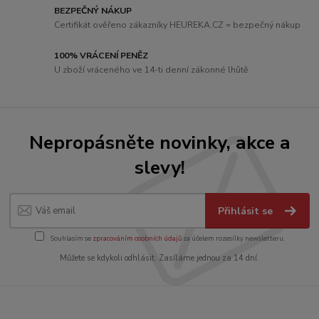
BEZPEČNÝ NÁKUP
Certifikát ověřeno zákazníky HEUREKA.CZ = bezpečný nákup
100% VRÁCENÍ PENĚZ
U zboží vráceného ve 14-ti denní zákonné lhůtě
Nepropásněte novinky, akce a
slevy!
Přihlásit se
Souhlasím se
zpracováním osobních údajů
za účelem rozesílky newsletteru.
Můžete se kdykoli odhlásit. Zasíláme jednou za 14 dní.