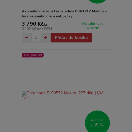
Akumulátorové vrtací kladivo DHR171Z Makita -
bez akumulátoru a nabíječky
3 790 Kč
Poslední kusy
/
ks
skladem
3 132 Kč
bez DPH
Přidat do košíku
TOP produkt
4 765 Kč
- 15 %