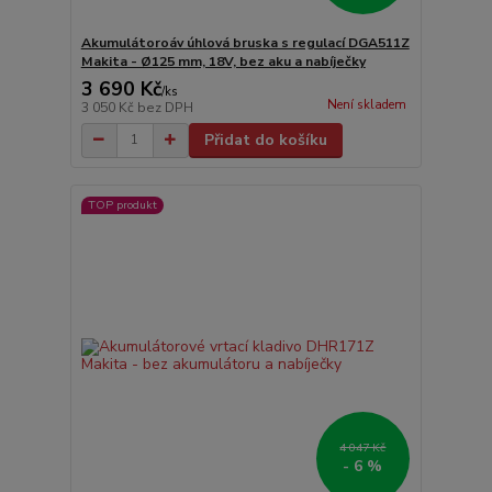
Akumulátoroáv úhlová bruska s regulací DGA511Z
Makita - Ø125 mm, 18V, bez aku a nabíječky
3 690 Kč
/
ks
Není skladem
3 050 Kč
bez DPH
Přidat do košíku
TOP produkt
4 047 Kč
- 6 %