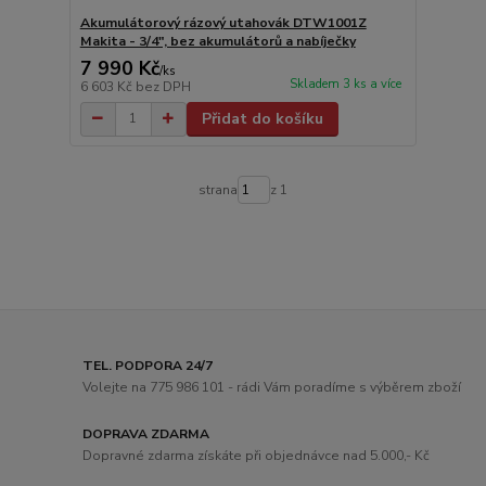
Akumulátorový rázový utahovák DTW1001Z
Makita - 3/4", bez akumulátorů a nabíječky
7 990 Kč
/
ks
Skladem 3 ks a více
6 603 Kč
bez DPH
Přidat do košíku
strana
z 1
TEL. PODPORA 24/7
Volejte na 775 986 101 - rádi Vám poradíme s výběrem zboží
DOPRAVA ZDARMA
Dopravné zdarma získáte při objednávce nad 5.000,- Kč