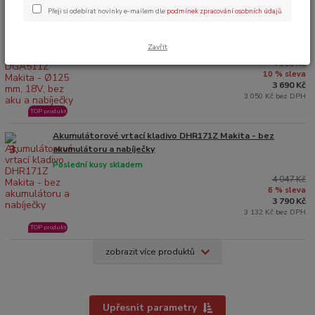
Přeji si odebírat novinky e-mailem dle
podmínek zpracování osobních údajů
.
Akumulátoroáv úhlová bruska s regulací DGA511Z Makita -
2.
Ø125 mm, 18V, bez aku a nabíječky
Zavřít
Není skladem
4 106 Kč
10 % sleva
3 690 Kč
3 050 Kč bez DPH
TOP produkt
Akumulátorové vrtací kladivo DHR171Z Makita - bez
3.
akumulátoru a nabíječky
Poslední kusy skladem
4 047 Kč
6 % sleva
3 790 Kč
3 132 Kč bez DPH
TOP produkt
zobrazit více produktů
Upřesnit parametry