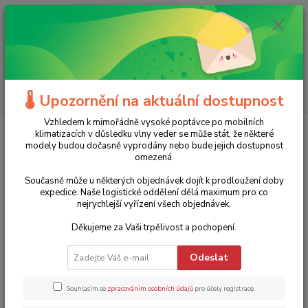
0
ks
+420 775 986 101
CZK
za
0 Kč
(Po-Ne, 8-20 hod.)
Menu
Hledat
🌡️ Upozornění na aktuální dostupnost
Vzhledem k mimořádně vysoké poptávce po mobilních
Úvod
Značky
Makita
klimatizacích v důsledku vlny veder se může stát, že některé
modely budou dočasně vyprodány nebo bude jejich dostupnost
Makita
omezená.
Současně může u některých objednávek dojít k prodloužení doby
Nejprodávanější
expedice. Naše logistické oddělení dělá maximum pro co
nejrychlejší vyřízení všech objednávek.
Sada vrtáků a sekáčů D-42444 Makita - 17 dílů, SDS-plus
Děkujeme za Vaši trpělivost a pochopení.
1.
Skladem 3 ks a více
1 282 Kč
Odeslat
15 % sleva
1 090 Kč
901 Kč bez DPH
Souhlasím se
zpracováním osobních údajů
pro účely registrace.
TOP produkt