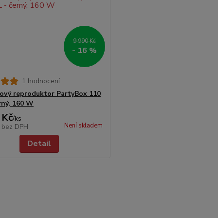
9 990 Kč
- 16 %
1 hodnocení
ový reproduktor PartyBox 110
erný, 160 W
 Kč
/
ks
Není skladem
č
bez DPH
Detail