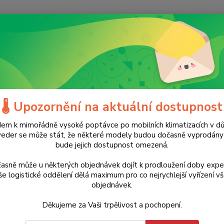
Nevíte
Hledat
+420
(Po-Ne
načky
JBL
🌡️ Upozornění na aktuální dostupnost
em k mimořádně vysoké poptávce po mobilních klimatizacích v d
dávanější
veder se může stát, že některé modely budou dočasně vyprodán
bude jejich dostupnost omezená.
asně může u některých objednávek dojít k prodloužení doby expe
Bezdrátový reproduktor PartyBox 110 JBL - černý, 160 W
Ne
e logistické oddělení dělá maximum pro co nejrychlejší vyřízení v
objednávek.
Děkujeme za Vaši trpělivost a pochopení.