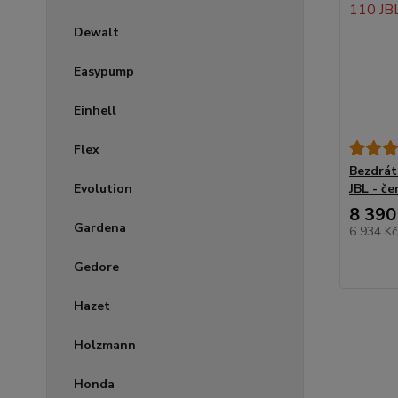
Dewalt
Easypump
Einhell
Flex
Bezdrát
Evolution
JBL - č
8 390
Gardena
6 934 K
Gedore
Hazet
Holzmann
Honda