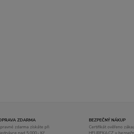
OPRAVA ZDARMA
BEZPEČNÝ NÁKUP
pravné zdarma získáte při
Certifikát ověřeno záka
jednávce nad 5.000,- Kč
HEUREKA.CZ = bezpečn