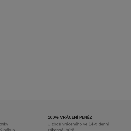
100% VRÁCENÍ PENĚZ
zníky
U zboží vráceného ve 14-ti denní
ý nákup
zákonné lhůtě