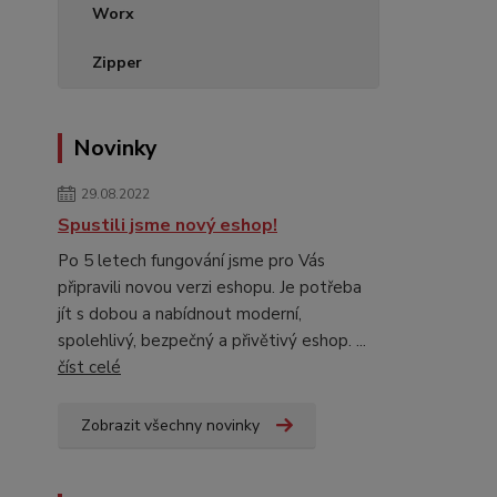
Worx
Zipper
Novinky
29.08.2022
Spustili jsme nový eshop!
Po 5 letech fungování jsme pro Vás
připravili novou verzi eshopu. Je potřeba
jít s dobou a nabídnout moderní,
spolehlivý, bezpečný a přivětivý eshop. ...
číst celé
Zobrazit všechny novinky