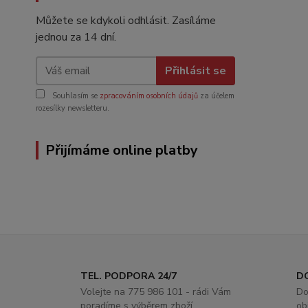
Můžete se kdykoli odhlásit. Zasíláme
jednou za 14 dní.
Přihlásit se
Souhlasím se
zpracováním osobních údajů
za účelem
rozesílky newsletteru.
Přijímáme online platby
TEL. PODPORA 24/7
D
Volejte na 775 986 101 - rádi Vám
Do
poradíme s výběrem zboží
ob