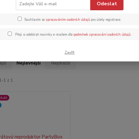
Odeslat
Kč
Od
Souhlasím se
zpracováním osobních údajů
pro účely registrace.
adem
Novinka
Akce
Doprava ZDARMA
TOP 
Přeji si odebírat novinky e-mailem dle
podmínek zpracování osobních údajů
.
Zavřít
jší
Nejlevnější
Nejdražší
1-1 z 1
dukt