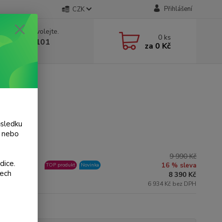
Přihlášení
CZK
 si rady? Zavolejte.
0
ks
 775 986 101
za
0 Kč
, 8-20 hod.)
ůsledku
y nebo
9 990 Kč
dice.
ní skladem
16 % sleva
TOP produkt
Novinka
šech
8 390 Kč
6 934 Kč bez DPH