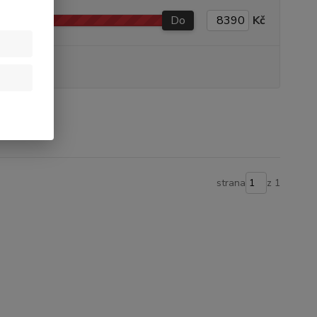
Do
Kč
produkt
strana
z 1