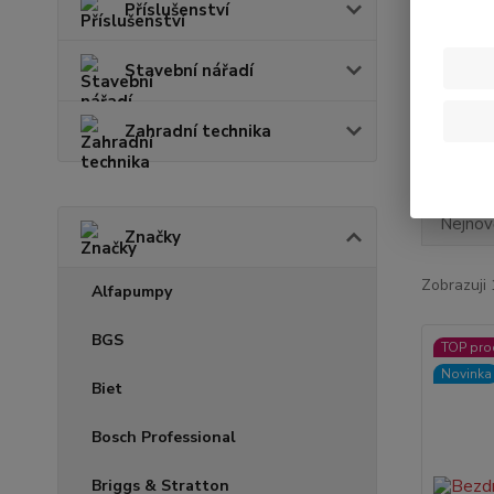
Příslušenství
Cena:
Stavební nářadí
Skl
Zahradní technika
Nejnově
Značky
Zobrazuji 
Alfapumpy
BGS
TOP pro
Novinka
Biet
Bosch Professional
Briggs & Stratton