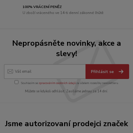
100% VRÁCENÍ PENĚZ
U zboží vráceného ve 14-ti denní zákonné lhůtě
Nepropásněte novinky, akce a
slevy!
Přihlásit se
Souhlasím se
zpracováním osobních údajů
za účelem rozesílky newsletteru.
Můžete se kdykoli odhlásit. Zasíláme jednou za 14 dní.
Jsme autorizovaní prodejci značek