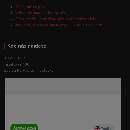
Stínící sítě na plot
Vybíráme magnetickou vrtačku
Zima je tady - poradíme Vám s výběrem topidla
Novinka! Pokosová pila na kov S355MCS Evolution
Kde nás najdete
TOMPET.CZ
Fábalovka 406
533 52 Pardubice - Fáblovka