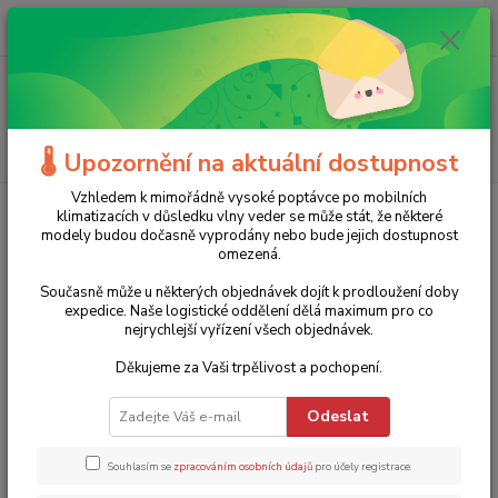
0
ks
+420 775 986 101
CZK
za
0 Kč
(Po-Ne, 8-20 hod.)
Menu
Hledat
🌡️ Upozornění na aktuální dostupnost
Vzhledem k mimořádně vysoké poptávce po mobilních
Úvod
Značky
BGS
klimatizacích v důsledku vlny veder se může stát, že některé
modely budou dočasně vyprodány nebo bude jejich dostupnost
BGS
omezená.
Současně může u některých objednávek dojít k prodloužení doby
Nejprodávanější
expedice. Naše logistické oddělení dělá maximum pro co
nejrychlejší vyřízení všech objednávek.
Sada očkoplochých klíčů 1196 BGS - 25 dílů (6-32 mm)
1.
Děkujeme za Vaši trpělivost a pochopení.
Skladem 3 ks a více
1 753 Kč
Odeslat
15 % sleva
1 490 Kč
1 231 Kč bez DPH
Souhlasím se
zpracováním osobních údajů
pro účely registrace.
TOP produkt