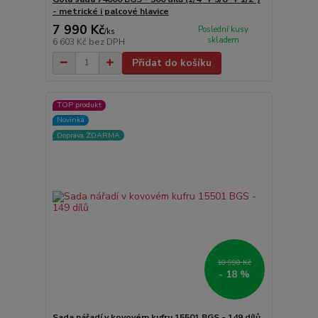
- metrické i palcové hlavice
7 990 Kč
Poslední kusy
/
ks
skladem
6 603 Kč
bez DPH
Přidat do košíku
TOP produkt
Novinka
Doprava ZDARMA
10 990 Kč
- 18 %
Sada nářadí v kovovém kufru 15501 BGS - 149 dílů