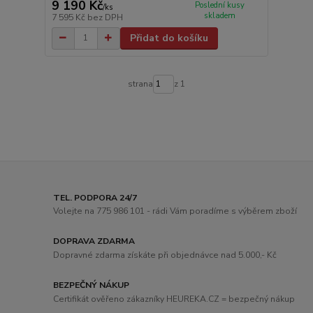
9 190 Kč
Poslední kusy
/
ks
skladem
7 595 Kč
bez DPH
Přidat do košíku
strana
z 1
TEL. PODPORA 24/7
Volejte na 775 986 101 - rádi Vám poradíme s výběrem zboží
DOPRAVA ZDARMA
Dopravné zdarma získáte při objednávce nad 5.000,- Kč
BEZPEČNÝ NÁKUP
Certifikát ověřeno zákazníky HEUREKA.CZ = bezpečný nákup