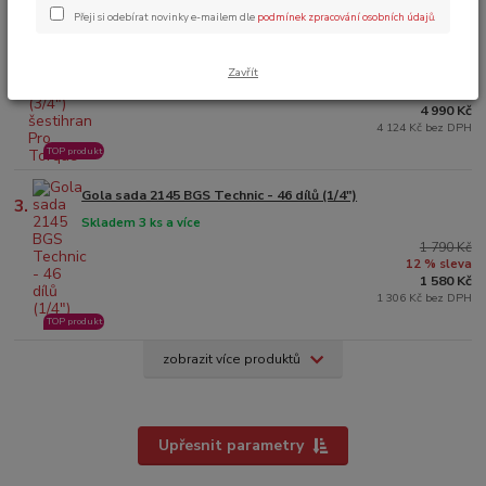
Přeji si odebírat novinky e-mailem dle
podmínek zpracování osobních údajů
.
Gola sada 1207 BGS - 21 dílů (3/4") šestihran Pro Torque
2.
Poslední kusy skladem
Zavřít
5 871 Kč
15 % sleva
4 990 Kč
4 124 Kč bez DPH
TOP produkt
Gola sada 2145 BGS Technic - 46 dílů (1/4")
3.
Skladem 3 ks a více
1 790 Kč
12 % sleva
1 580 Kč
1 306 Kč bez DPH
TOP produkt
zobrazit více produktů
Upřesnit parametry