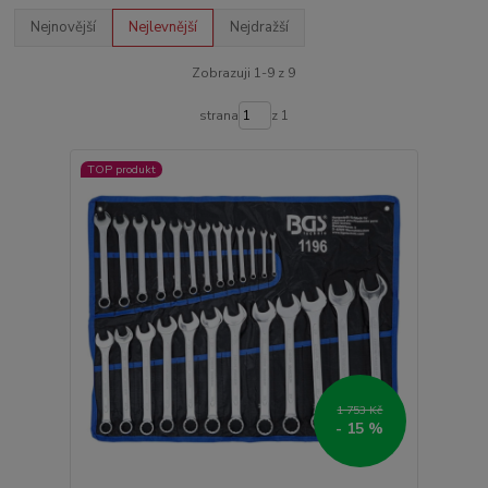
Nejnovější
Nejlevnější
Nejdražší
Zobrazuji 1-9 z 9
strana
z 1
TOP produkt
1 753 Kč
- 15 %