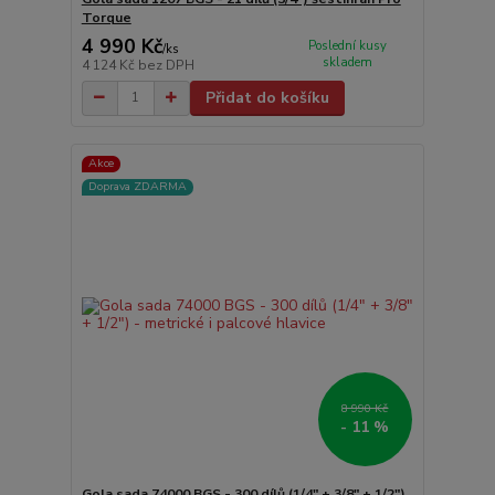
Torque
4 990 Kč
Poslední kusy
/
ks
skladem
4 124 Kč
bez DPH
Přidat do košíku
Akce
Doprava ZDARMA
8 990 Kč
- 11 %
Gola sada 74000 BGS - 300 dílů (1/4" + 3/8" + 1/2")