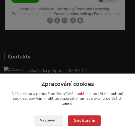
Kontakty
Zákaznická podpora TOMPET.CZ
+420 775 986 101
Zpracování cookies
(Po-Ne, 8-20 hod.)
Náš e-shop a partneři potřebují Váš
souhlas
s použitím souborů
obchod@tompet.cz
cookies, aby Vám mohli zobrazovat informace týkající se Vašich
zájmů.
Souhlasím
Nastavení
Veškeré texty a popisy vytvořila společnost TOMPET.CZ s.r.o. - 2017-2026 ©