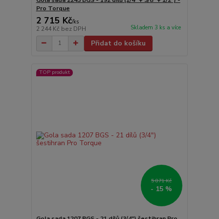
Pro Torque
2 715 Kč
/
ks
Skladem 3 ks a více
2 244 Kč
bez DPH
Přidat do košíku
TOP produkt
5 871 Kč
- 15 %
Gola sada 1207 BGS - 21 dílů (3/4") šestihran Pro