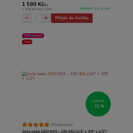
1 580 Kč
/
ks
Skladem 3 ks a více
1 306 Kč
bez DPH
Přidat do košíku
TOP produkt
Akce
3 390 Kč
- 21 %
9 hodnocení
Gola sada 2292 BGS - 192 dílů (1/4" + 3/8" + 1/2")