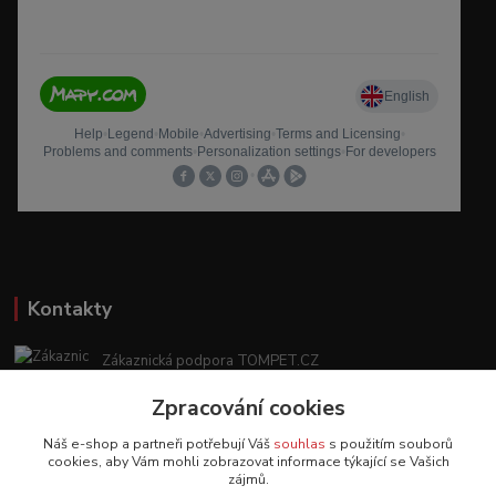
Kontakty
Zákaznická podpora TOMPET.CZ
+420 775 986 101
Zpracování cookies
(Po-Ne, 8-20 hod.)
Náš e-shop a partneři potřebují Váš
souhlas
s použitím souborů
obchod@tompet.cz
cookies, aby Vám mohli zobrazovat informace týkající se Vašich
zájmů.