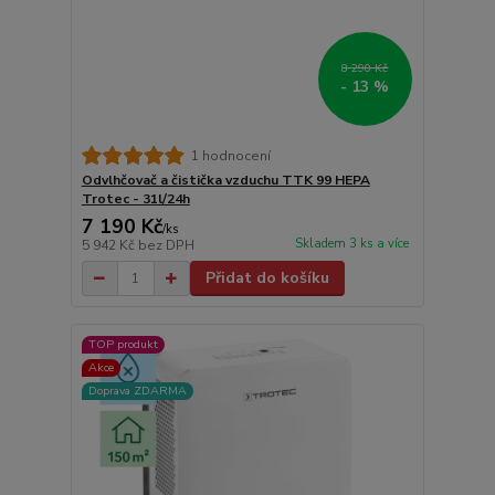
8 290 Kč
- 13 %
1 hodnocení
Odvlhčovač a čistička vzduchu TTK 99 HEPA
Trotec - 31l/24h
7 190 Kč
/
ks
Skladem 3 ks a více
5 942 Kč
bez DPH
Přidat do košíku
TOP produkt
Akce
Doprava ZDARMA