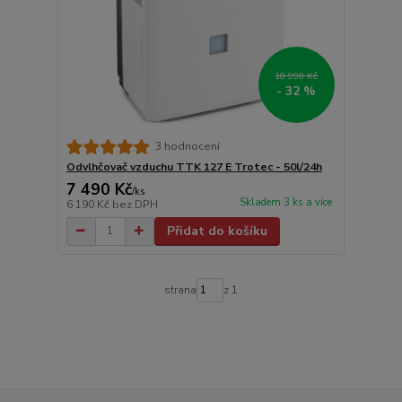
10 990 Kč
- 32 %
3 hodnocení
Odvlhčovač vzduchu TTK 127 E Trotec - 50l/24h
7 490 Kč
/
ks
Skladem 3 ks a více
6 190 Kč
bez DPH
Přidat do košíku
strana
z 1