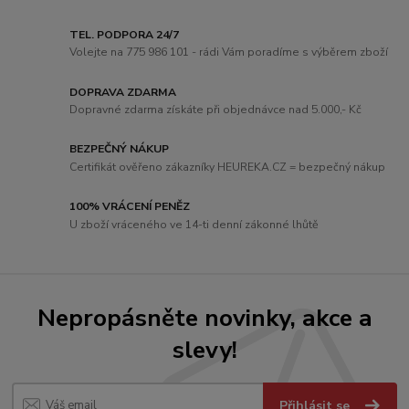
TEL. PODPORA 24/7
Volejte na 775 986 101 - rádi Vám poradíme s výběrem zboží
DOPRAVA ZDARMA
Dopravné zdarma získáte při objednávce nad 5.000,- Kč
BEZPEČNÝ NÁKUP
Certifikát ověřeno zákazníky HEUREKA.CZ = bezpečný nákup
100% VRÁCENÍ PENĚZ
U zboží vráceného ve 14-ti denní zákonné lhůtě
Nepropásněte novinky, akce a
slevy!
Přihlásit se