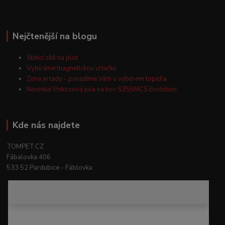
Nejčtenější na blogu
Stínící sítě na plot
Vybíráme magnetickou vrtačku
Zima je tady - poradíme Vám s výběrem topidla
Novinka! Pokosová pila na kov S355MCS Evolution
Kde nás najdete
TOMPET.CZ
Fábalovka 406
533 52 Pardubice - Fáblovka