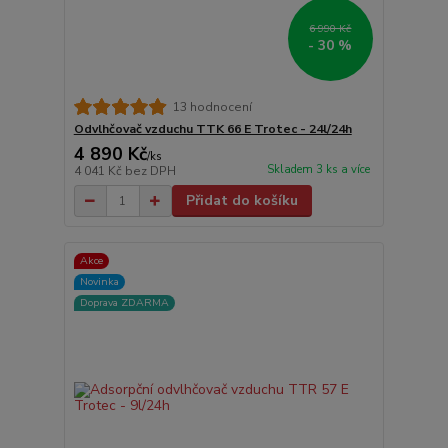
6 990 Kč
- 30 %
13 hodnocení
Odvlhčovač vzduchu TTK 66 E Trotec - 24l/24h
4 890 Kč
/
ks
Skladem 3 ks a více
4 041 Kč
bez DPH
Přidat do košíku
Akce
Novinka
Doprava ZDARMA