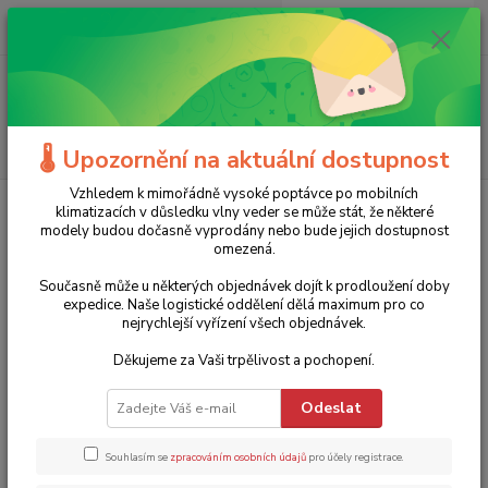
0
ks
+420 775 986 101
CZK
za
0 Kč
(Po-Ne, 8-20 hod.)
Menu
Hledat
🌡️ Upozornění na aktuální dostupnost
Vzhledem k mimořádně vysoké poptávce po mobilních
Úvod
Bílé zboží
Klima
Odvlhčovače vzduchu
klimatizacích v důsledku vlny veder se může stát, že některé
modely budou dočasně vyprodány nebo bude jejich dostupnost
Odvlhčovače vzduchu
omezená.
Současně může u některých objednávek dojít k prodloužení doby
Nejprodávanější
expedice. Naše logistické oddělení dělá maximum pro co
nejrychlejší vyřízení všech objednávek.
Odvlhčovač vzduchu TTK 127 E Trotec - 50l/24h
1.
Děkujeme za Vaši trpělivost a pochopení.
Skladem 3 ks a více
Výkonné odvlhčovací zařízení s vestavěným čerpadlem
10 990 Kč
Odeslat
kondenzátu pro velké obytné a kancelářské prostory
32 % sleva
7 490 Kč
6 190 Kč bez DPH
Souhlasím se
zpracováním osobních údajů
pro účely registrace.
TOP produkt
Akce
Doprava ZDARMA