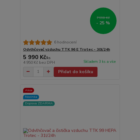
7 990 Kč
- 25 %
6 hodnocení
Odvlhčovač vzduchu TTK 96 E Trotec - 30l/24h
5 990 Kč
/
ks
Skladem 3 ks a více
4 950 Kč
bez DPH
Přidat do košíku
Akce
Novinka
Doprava ZDARMA