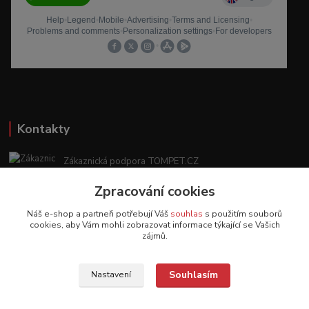
Kontakty
Zákaznická podpora TOMPET.CZ
+420 775 986 101
Zpracování cookies
(Po-Ne, 8-20 hod.)
Náš e-shop a partneři potřebují Váš
souhlas
s použitím souborů
obchod@tompet.cz
cookies, aby Vám mohli zobrazovat informace týkající se Vašich
zájmů.
Souhlasím
Nastavení
Veškeré texty a popisy vytvořila společnost TOMPET.CZ s.r.o. - 2017-2026 ©