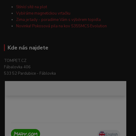
Stínící sítě na plot
Vybíráme magnetickou vrtačku
Zima je tady - poradíme Vám s výběrem topidla
Novinka! Pokosová pila na kov S355MCS Evolution
Kde nás najdete
TOMPET.CZ
Fábalovka 406
533 52 Pardubice - Fáblovka