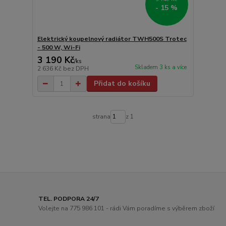
- 15 %
Elektrický koupelnový radiátor TWH500S Trotec
- 500 W, Wi-Fi
3 190 Kč
/
ks
Skladem 3 ks a více
2 636 Kč
bez DPH
Přidat do košíku
strana
z 1
TEL. PODPORA 24/7
Volejte na 775 986 101 - rádi Vám poradíme s výběrem zboží