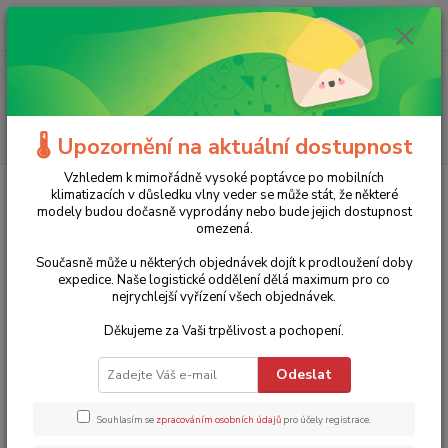
0
ks
+420 775 986 101
CZK
za
0 Kč
(Po-Ne, 8-20 hod.)
Menu
Hledat
🌡️ Upozornění na aktuální dostupnost
Vzhledem k mimořádně vysoké poptávce po mobilních
Úvod
Bílé zboží
Koupelnové radiátory
klimatizacích v důsledku vlny veder se může stát, že některé
modely budou dočasně vyprodány nebo bude jejich dostupnost
Koupelnové radiátory
omezená.
Současně může u některých objednávek dojít k prodloužení doby
Koupelnové žebříky
expedice. Naše logistické oddělení dělá maximum pro co
nejrychlejší vyřízení všech objednávek.
Specifický typ radiátorů, který je odolný vůči vlhkosti
V jiných místnostech se prakticky nepoužívají
Děkujeme za Vaši trpělivost a pochopení.
Snadno na nich usušíte ručníky, osušky nebo také jakékoliv
oblečení
Odeslat
Ideální je různá vzdálenost mezi tyčemi
Souhlasím se
zpracováním osobních údajů
pro účely registrace.