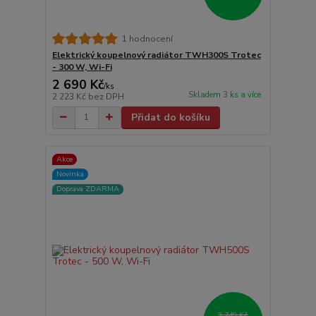
1 hodnocení
Elektrický koupelnový radiátor TWH300S Trotec
- 300 W, Wi-Fi
2 690 Kč
/
ks
Skladem 3 ks a více
2 223 Kč
bez DPH
Přidat do košíku
Akce
Novinka
Doprava ZDARMA
3 749 Kč