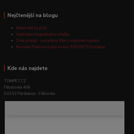
Nejčtenější na blogu
Stínící sítě na plot
Vybíráme magnetickou vrtačku
Zima je tady - poradíme Vám s výběrem topidla
Novinka! Pokosová pila na kov S355MCS Evolution
Kde nás najdete
TOMPET.CZ
Fábalovka 406
533 52 Pardubice - Fáblovka