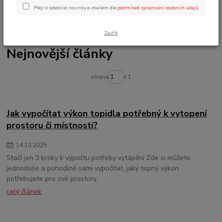
Blog
Přeji si odebírat novinky e-mailem dle
podmínek zpracování osobních údajů
.
Zavřít
Nejnovější články
strana
z 1
Jak vypočítat výkon topidla potřebný k vytopení
prostoru či místnosti?
14
.
10
.
2025
Stačí jen 3 kroky k výpočtu potřeby vytápění Zde si můžete
jednoduše a pohodlně sami vypočítat, jaký topný výkon
potřebujete pro své prostory.
celý článek