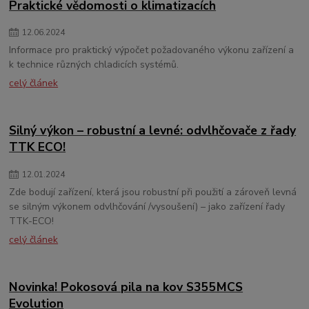
Praktické vědomosti o klimatizacích
12
.
06
.
2024
Informace pro praktický výpočet požadovaného výkonu zařízení a
k technice různých chladicích systémů.
celý článek
Silný výkon – robustní a levné: odvlhčovače z řady
TTK ECO!
12
.
01
.
2024
Zde bodují zařízení, která jsou robustní při použití a zároveň levná
se silným výkonem odvlhčování /vysoušení) – jako zařízení řady
TTK-ECO!
celý článek
Novinka! Pokosová pila na kov S355MCS
Evolution