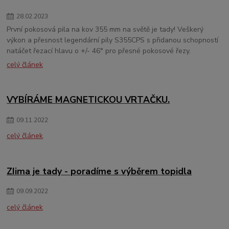
28
.
02
.
2023
První pokosová pila na kov 355 mm na světě je tady! Veškerý
výkon a přesnost legendární pily S355CPS s přidanou schopností
natáčet řezací hlavu o +/- 46° pro přesné pokosové řezy.
celý článek
VYBÍRÁME MAGNETICKOU VRTAČKU.
09
.
11
.
2022
celý článek
ZIima je tady - poradíme s výběrem topidla
09
.
09
.
2022
celý článek