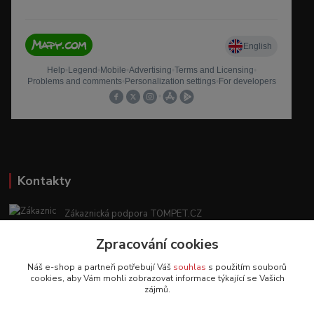
Kontakty
Zákaznická podpora TOMPET.CZ
+420 775 986 101
Zpracování cookies
(Po-Ne, 8-20 hod.)
Náš e-shop a partneři potřebují Váš
souhlas
s použitím souborů
obchod@tompet.cz
cookies, aby Vám mohli zobrazovat informace týkající se Vašich
zájmů.