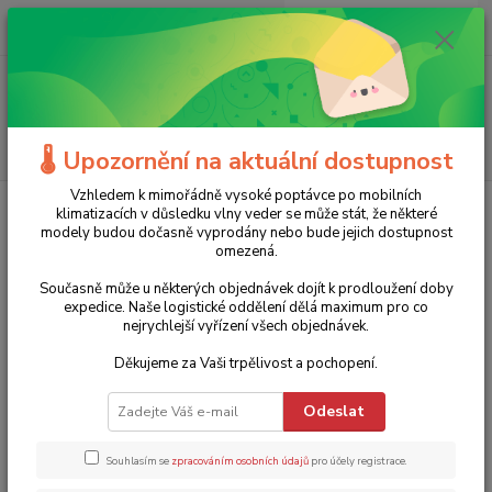
0
ks
+420 775 986 101
CZK
za
0 Kč
(Po-Ne, 8-20 hod.)
Menu
Hledat
🌡️ Upozornění na aktuální dostupnost
Vzhledem k mimořádně vysoké poptávce po mobilních
klimatizacích v důsledku vlny veder se může stát, že některé
Kategorie blogu
modely budou dočasně vyprodány nebo bude jejich dostupnost
omezená.
Současně může u některých objednávek dojít k prodloužení doby
Štítky blogu
expedice. Naše logistické oddělení dělá maximum pro co
nejrychlejší vyřízení všech objednávek.
trotec
sítě
tkanina
na plot
zastínění
slunce
S355MCS
Děkujeme za Vaši trpělivost a pochopení.
Evolution
Pokosová pila
Na kov
s355cps
odvlhčovač
vysoušeč
eco
topidlo
naftové
výkon
plynové
elektrické
Odeslat
Souhlasím se
zpracováním osobních údajů
pro účely registrace.
Úvod
Blog