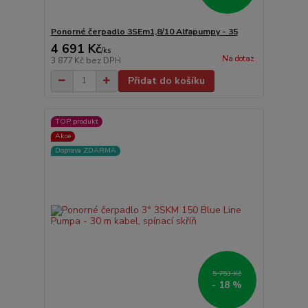
Ponorné čerpadlo 3SEm1,8/10 Alfapumpy - 35
4 691 Kč
/
ks
Na dotaz
3 877 Kč
bez DPH
Přidat do košíku
TOP produkt
Akce
Doprava ZDARMA
5 753 Kč
- 18 %