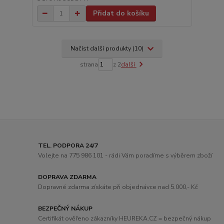
Přidat do košíku
Načíst další produkty (10)
strana
z 2
další
TEL. PODPORA 24/7
Volejte na 775 986 101 - rádi Vám poradíme s výběrem zboží
DOPRAVA ZDARMA
Dopravné zdarma získáte při objednávce nad 5.000,- Kč
BEZPEČNÝ NÁKUP
Certifikát ověřeno zákazníky HEUREKA.CZ = bezpečný nákup