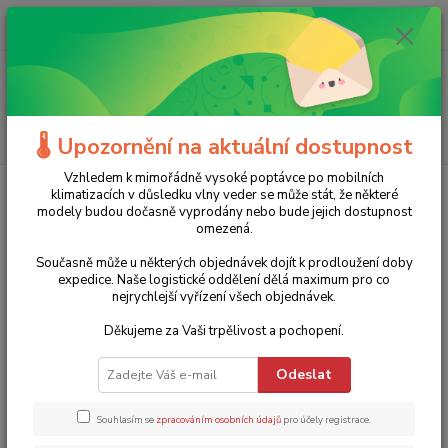
0
ks
+420 775 986 101
CZK
za
0 Kč
(Po-Ne, 8-20 hod.)
Menu
Hledat
🌡️ Upozornění na aktuální dostupnost
Vzhledem k mimořádně vysoké poptávce po mobilních
Úvod
Zahradní technika
Čerpadla
3" ponorná čerpadla
klimatizacích v důsledku vlny veder se může stát, že některé
modely budou dočasně vyprodány nebo bude jejich dostupnost
3" ponorná čerpadla
omezená.
Současně může u některých objednávek dojít k prodloužení doby
Nejprodávanější
expedice. Naše logistické oddělení dělá maximum pro co
nejrychlejší vyřízení všech objednávek.
Ponorné odstředivé čerpadlo 3SEm1,8/14 Alfapumpy -
Děkujeme za Vaši trpělivost a pochopení.
1.
náhrada za čerpadla HC90, HC80 - 50
Poslední kusy skladem
Odeslat
6 770 Kč
15 % sleva
5 754 Kč
Souhlasím se
zpracováním osobních údajů
pro účely registrace.
4 755 Kč bez DPH