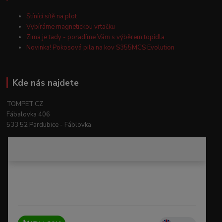
Stínící sítě na plot
Vybíráme magnetickou vrtačku
Zima je tady - poradíme Vám s výběrem topidla
Novinka! Pokosová pila na kov S355MCS Evolution
Kde nás najdete
TOMPET.CZ
Fábalovka 406
533 52 Pardubice - Fáblovka