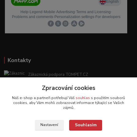
Kontakty
Zákaznická podpora TOMPET.CZ
+420 775 986 101
Zpracování cookies
(Po-Ne, 8-20 hod.)
Náš e-shop a partneři potřebují Váš
souhlas
s použitím souborů
obchod@tompet.cz
cookies, aby Vám mohli zobrazovat informace týkající se Vašich
zájmů.
Souhlasím
Nastavení
Veškeré texty a popisy vytvořila společnost TOMPET.CZ s.r.o. - 2017-2026 ©