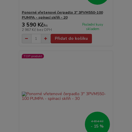
Ponorné vřetenové čerpadlo 3" 3PVM550-100
PUMPA - spínací skříň - 20
3 590 Kč
Poslední kusy
/
ks
skladem
2 967 Kč
bez DPH
Přidat do košíku
TOP produkt
4 694 Kč
- 15 %