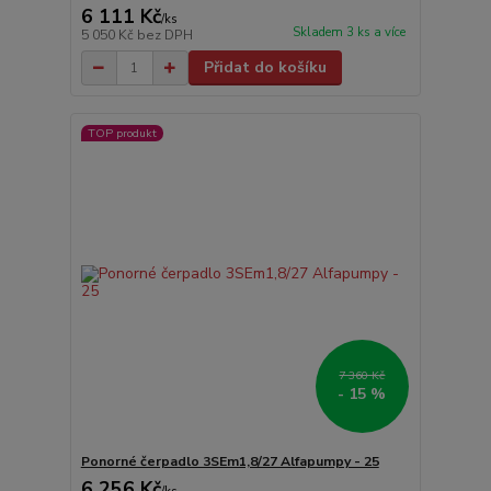
6 111 Kč
/
ks
Skladem 3 ks a více
5 050 Kč
bez DPH
Přidat do košíku
TOP produkt
7 360 Kč
- 15 %
Ponorné čerpadlo 3SEm1,8/27 Alfapumpy - 25
6 256 Kč