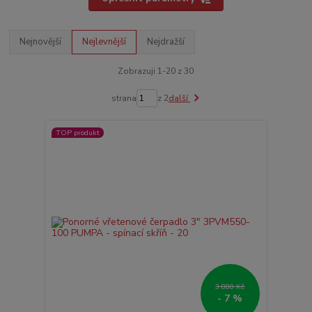
Nejnovější
Nejlevnější
Nejdražší
Zobrazuji 1-20 z 30
strana
z 2
další
TOP produkt
3 880 Kč
- 7 %