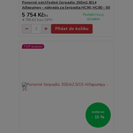
Ponorné odstředivé čerpadlo 3SEm1,8/14
Alfapumpy - náhrada za čerpadla HC90, HC80 - 50
5 754 Kč
Poslední kusy
/
ks
skladem
4 755 Kč
bez DPH
Přidat do košíku
TOP produkt
6 850 Kč
- 15 %