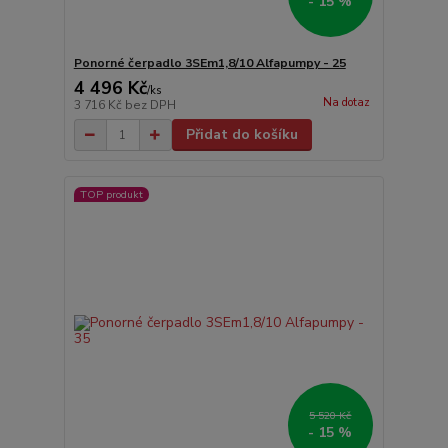
- 15 %
Ponorné čerpadlo 3SEm1,8/10 Alfapumpy - 25
4 496 Kč
/
ks
Na dotaz
3 716 Kč
bez DPH
Přidat do košíku
TOP produkt
5 520 Kč
- 15 %