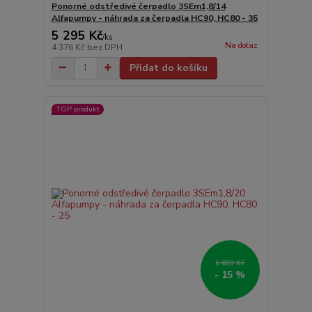
Ponorné odstředivé čerpadlo 3SEm1,8/14
Alfapumpy - náhrada za čerpadla HC90, HC80 - 35
5 295 Kč
/
ks
Na dotaz
4 376 Kč
bez DPH
Přidat do košíku
TOP produkt
6 680 Kč
- 15 %