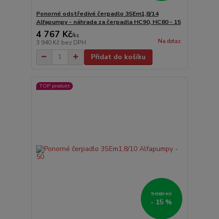
Ponorné odstředivé čerpadlo 3SEm1,8/14
Alfapumpy - náhrada za čerpadla HC90, HC80 - 15
4 767 Kč
/
ks
Na dotaz
3 940 Kč
bez DPH
Přidat do košíku
TOP produkt
5 868 Kč
- 15 %