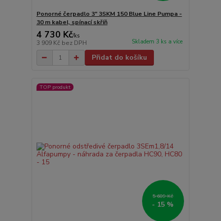
Ponorné čerpadlo 3" 3SKM 150 Blue Line Pumpa -
30 m kabel, spínací skříň
4 730 Kč
/
ks
Skladem 3 ks a více
3 909 Kč
bez DPH
Přidat do košíku
TOP produkt
5 609 Kč
- 15 %