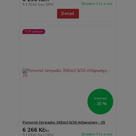
/
ks
Skladem 3 ks a více
5 170 Kč
bez DPH
Detail
TOP produkt
7 372 Kč
- 15 %
Ponorné čerpadlo 3SEm2,5/20 Alfapumpy - 25
6 266 Kč
/
ks
Skladem 3 ks a více
5 179 Kč
bez DPH