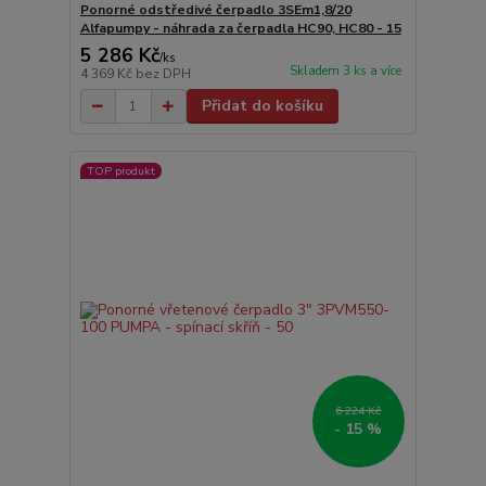
Ponorné odstředivé čerpadlo 3SEm1,8/20
Alfapumpy - náhrada za čerpadla HC90, HC80 - 15
5 286 Kč
/
ks
Skladem 3 ks a více
4 369 Kč
bez DPH
Přidat do košíku
TOP produkt
6 224 Kč
- 15 %