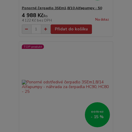
Ponorné čerpadlo 3SEm1,8/10 Alfapumpy - 50
4 988 Kč
/
ks
Na dotaz
4 122 Kč
bez DPH
Přidat do košíku
TOP produkt
6 070 Kč
- 15 %