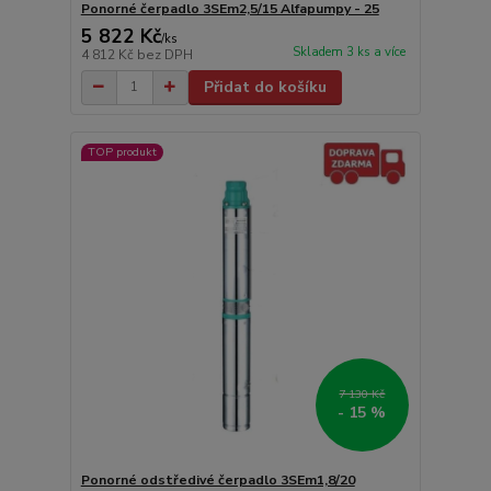
Ponorné čerpadlo 3SEm2,5/15 Alfapumpy - 25
5 822 Kč
/
ks
Skladem 3 ks a více
4 812 Kč
bez DPH
Přidat do košíku
TOP produkt
7 130 Kč
- 15 %
Ponorné odstředivé čerpadlo 3SEm1,8/20