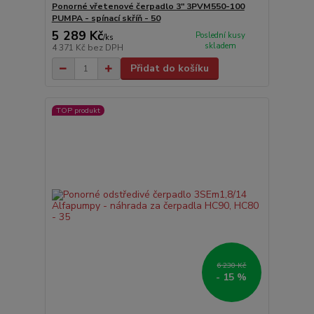
Ponorné vřetenové čerpadlo 3" 3PVM550-100
PUMPA - spínací skříň - 50
5 289 Kč
Poslední kusy
/
ks
skladem
4 371 Kč
bez DPH
Přidat do košíku
TOP produkt
6 230 Kč
- 15 %