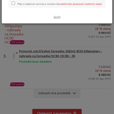
TOP produkt
Přeji si odebírat novinky e-mailem dle
podmínek zpracování osobních údajů
.
Ponorné odstředivé čerpadlo 3SEm1,8/20 Alfapumpy -
2.
náhrada za čerpadla HC90, HC80 - 50
Zavřít
Poslední kusy skladem
7 840 Kč
15 % sleva
6 664 Kč
5 507 Kč bez DPH
TOP produkt
Ponorné odstředivé čerpadlo 3SEm1,8/20 Alfapumpy -
3.
náhrada za čerpadla HC90, HC80 - 35
Poslední kusy skladem
7 130 Kč
15 % sleva
6 060 Kč
5 008 Kč bez DPH
TOP produkt
zobrazit více produktů
Upřesnit parametry