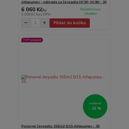
Alfapumpy - náhrada za čerpadla HC90, HC80 - 35
6 060 Kč
Poslední kusy
/
ks
skladem
5 008 Kč
bez DPH
Přidat do košíku
TOP produkt
7 190 Kč
- 15 %
Ponorné čerpadlo 3SEm2,5/15 Alfapumpy - 35