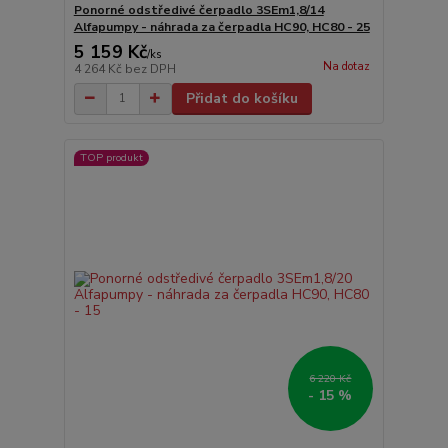
Ponorné odstředivé čerpadlo 3SEm1,8/14
Alfapumpy - náhrada za čerpadla HC90, HC80 - 25
5 159 Kč
/
ks
Na dotaz
4 264 Kč
bez DPH
Přidat do košíku
TOP produkt
6 220 Kč
- 15 %