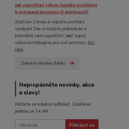
Jak vypočítat výkon topidla potřebný
k vytopení prostoru či místnosti?
Stačí jen 3 kroky k výpočtu potřeby
vytápění Zde si můžete jednoduše a
pohodlně sami vypočítat, jaký topný
výkon potřebujete pro své prostory.
číst
celé
Zobrazit všechny články
Nepropásněte novinky, akce
a slevy!
Můžete se kdykoli odhlásit. Zasíláme
jednou za 14 dní.
Přihlásit se