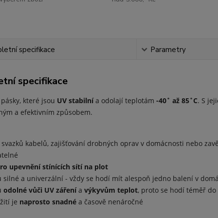
etní specifikace
Parametry
tní specifikace
 pásky, které jsou
UV stabilní
a odolají teplotám
-40˚ až 85˚C
. S je
hým a efektivním způsobem.
 svazků kabelů, zajišťování drobných oprav v domácnosti nebo zavě
atelné
o upevnění stínících sítí na plot
u silné a univerzální - vždy se hodí mít alespoň jedno balení v dom
u
odolné vůči UV záření
a
výkyvům teplot
, proto se hodí téměř do
žití je
naprosto snadné
a časově nenáročné