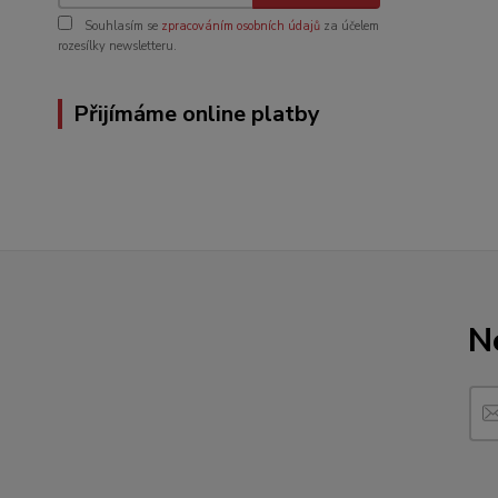
Souhlasím se
zpracováním osobních údajů
za účelem
rozesílky newsletteru.
Přijímáme online platby
N