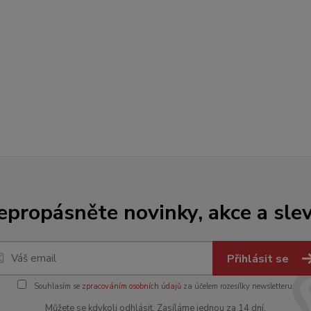
epropásněte novinky, akce a slev
Přihlásit se
Souhlasím se
zpracováním osobních údajů
za účelem rozesílky newsletteru.
Můžete se kdykoli odhlásit. Zasíláme jednou za 14 dní.