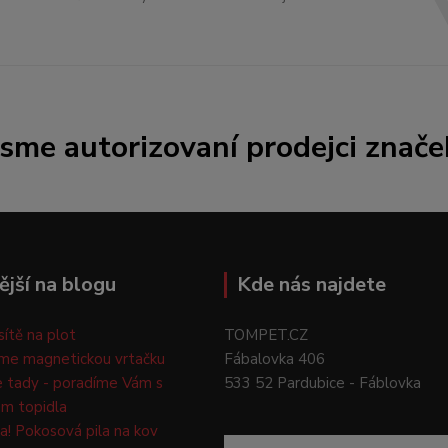
Jsme autorizovaní prodejci znače
ější na blogu
Kde nás najdete
 sítě na plot
TOMPET.CZ
me magnetickou vrtačku
Fábalovka 406
e tady - poradíme Vám s
533 52 Pardubice - Fáblovka
m topidla
a! Pokosová pila na kov