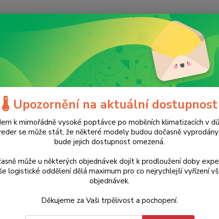
Nevíte
Hledat
+420
(Po-Ne
ahradní technika
Příslušenství
Stahovací páska 50 ks TOMPET (bílá, č
ovací páska 50 ks TOMPET (bílá, 
🌡️ Upozornění na aktuální dostupnost
em k mimořádně vysoké poptávce po mobilních klimatizacích v d
ukt
veder se může stát, že některé modely budou dočasně vyprodán
179 Kč
bude jejich dostupnost omezená.
- 15 %
Stahov
85˚C. S
asně může u některých objednávek dojít k prodloužení doby expe
jednod
e logistické oddělení dělá maximum pro co nejrychlejší vyřízení v
objednávek.
zajišť
– využi
Děkujeme za Vaši trpělivost a pochopení.