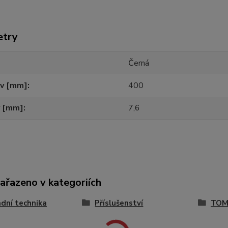
etry
Černá
 v [mm]
400
v [mm]
7,6
zařazeno v kategoriích
dní technika
Příslušenství
TOM