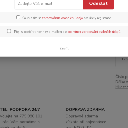
Odeslat
Dos
Dob
Souhlasím se
zpracováním osobních údajů
pro účely registrace.
Přeji si odebírat novinky e-mailem dle
podmínek zpracování osobních údajů
.
Zavřít
15
126
Číslo p
Délka v
Hlídat 
TEL. PODPORA 24/7
DOPRAVA ZDARMA
Volejte na 775 986 101
Dopravné zdarma
- rádi Vám poradíme s
získáte při objednávce
výběrem zboží
nad 5.000,- Kč