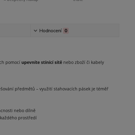
Hodnocení
0
jich pomocí
upevníte stínící sítě
nebo zboží či kabely
šování předmětů – využití stahovacích pásek je téměř
ácnosti nebo dílně
 každého prostředí