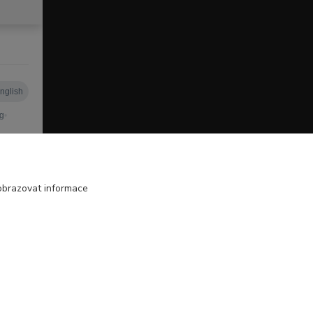
obrazovat informace
Vytvořeno na
Eshop-rychle.cz