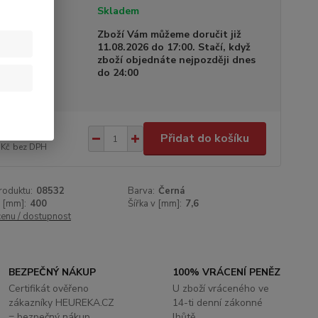
tupnost
Skladem
a dodání
Zboží Vám můžeme doručit již
11.08.2026 do 17:00. Stačí, když
zboží objednáte nejpozději dnes
do 24:00
2 Kč
/
ks
Přidat do košíku
 Kč
bez DPH
roduktu:
08532
Barva:
Černá
 [mm]:
400
Šířka v [mm]:
7,6
cenu / dostupnost
BEZPEČNÝ NÁKUP
100% VRÁCENÍ PENĚZ
Certifikát ověřeno
U zboží vráceného ve
zákazníky HEUREKA.CZ
14-ti denní zákonné
= bezpečný nákup
lhůtě