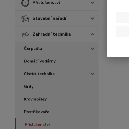
Příslušenství
Stavební nářadí
Zahradní technika
Čerpadla
Domácí vodárny
Čistící technika
Grily
Křovinořezy
Postřikovače
Příslušenství