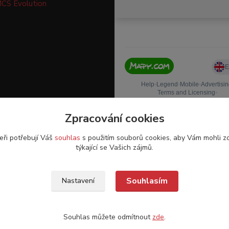
CS Evolution
Zpracování cookies
eři potřebují Váš
souhlas
s použitím souborů cookies, aby Vám mohli z
týkající se Vašich zájmů.
Souhlasím
Nastavení
o. - 2017-2026 © TOMPET.CZ
Souhlas můžete odmítnout
zde
.