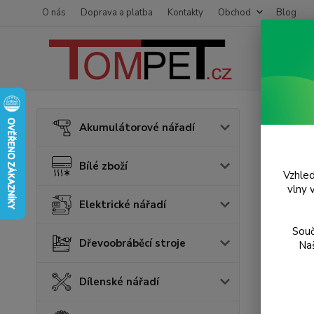
O nás
Doprava a platba
Kontakty
Obchod
Blog
Úvod
Z
Akumulátorové nářadí
Stah
Bílé zboží
Vzhled
TOP prod
vlny 
Elektrické nářadí
Souč
Dřevoobráběcí stroje
Naš
Dílenské nářadí