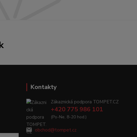
k
Kontakty
Zákaznická podpora TOMPET.CZ
+420 775 986 101
(Po-Ne, 8-20 hod.)
obchod@tompet.cz