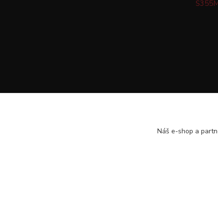
S355M
Náš e-shop a partn
Veškeré texty a popisy vytvořila společnost TOMPET.CZ s.r.