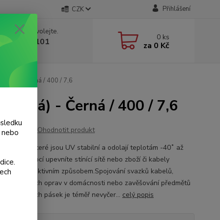
Přihlášení
CZK
 si rady? Zavolejte.
0
ks
 775 986 101
za
0 Kč
, 8-20 hod.)
erná) - Černá / 400 / 7,6
černá) - Černá / 400 / 7,6
ůsledku
Ohodnotit produkt
y nebo
ací pásky, které jsou UV stabilní a odolají teplotám -40˚ až
 jejich pomocí upevníte stínící sítě nebo zboží či kabely
dice.
uchým a efektivním způsobem.Spojování svazků kabelů,
šech
ování drobných oprav v domácnosti nebo zavěšování předmětů
tí stahovacích pásek je téměř nevyčer...
celý popis