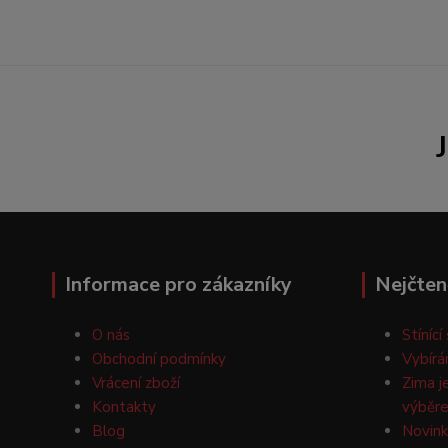
Informace pro zákazníky
Nejčten
O nás
Stínící
Obchodní podmínky
Vybírá
Vrácení zboží
Zima j
Kontakty
výběre
Blog
Novink