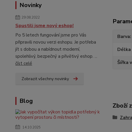
Novinky
29.08.2022
Param
Spustili jsme nový eshop!
Po 5 letech fungování jsme pro Vás
Barva
připravili novou verzi eshopu. Je potřeba
jít s dobou a nabídnout moderní,
Délka
spolehlivý, bezpečný a přivětivý eshop. ...
Šířka 
číst celé
Zobrazit všechny novinky
Blog
Zboží 
Zahra
14.10.2025