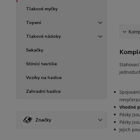
Tlakové myčky
Topení
Kompl
Tlakové nádoby
Sekačky
Komple
Stínící textilie
Stahovací
jednoduc
Vozíky na hadice
Zahradní hadice
Spojování
nevyčerp
Vhodné pr
Pásky jso
Značky
Pásky jso
Jejich pou