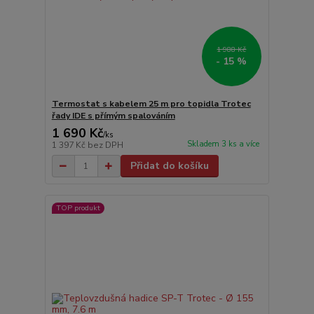
1 988 Kč
- 15 %
Termostat s kabelem 25 m pro topidla Trotec
řady IDE s přímým spalováním
1 690 Kč
/
ks
Skladem 3 ks a více
1 397 Kč
bez DPH
Přidat do košíku
TOP produkt