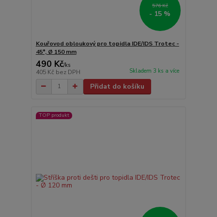
576 Kč
- 15 %
Kouřovod obloukový pro topidla IDE/IDS Trotec -
45°, Ø 150 mm
490 Kč
/
ks
Skladem 3 ks a více
405 Kč
bez DPH
Přidat do košíku
TOP produkt