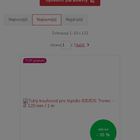
Upřesnit parametry
Nejnovější
Nejlevnější
Nejdražší
Zobrazuji 1-20 z 122
strana
z 7
další
TOP produkt
459 Kč
- 15 %