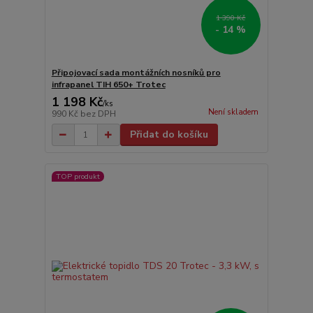
1 390 Kč
- 14 %
Připojovací sada montážních nosníků pro
infrapanel TIH 650+ Trotec
1 198 Kč
/
ks
Není skladem
990 Kč
bez DPH
Přidat do košíku
TOP produkt