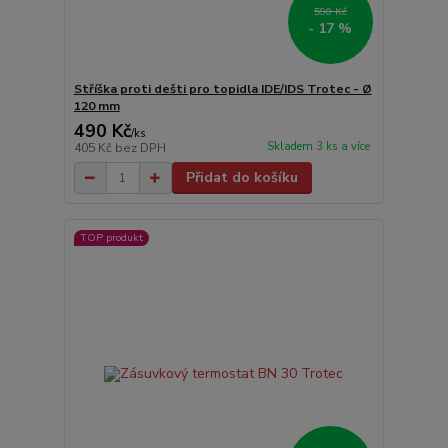
590 Kč
- 17 %
Stříška proti dešti pro topidla IDE/IDS Trotec - Ø
120 mm
490 Kč
/
ks
Skladem 3 ks a více
405 Kč
bez DPH
Přidat do košíku
TOP produkt