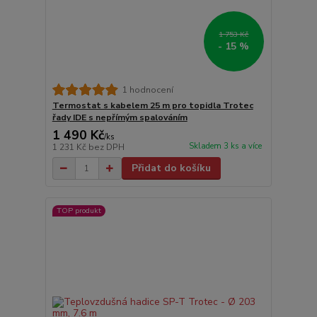
1 753 Kč
- 15 %
1 hodnocení
Termostat s kabelem 25 m pro topidla Trotec
řady IDE s nepřímým spalováním
1 490 Kč
/
ks
Skladem 3 ks a více
1 231 Kč
bez DPH
Přidat do košíku
TOP produkt