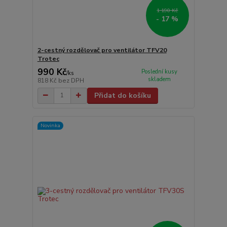
1 190 Kč
- 17 %
2-cestný rozdělovač pro ventilátor TFV20
Trotec
990 Kč
Poslední kusy
/
ks
skladem
818 Kč
bez DPH
Přidat do košíku
Novinka