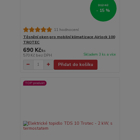
812 Kč
- 15 %
11 hodnocení
Těsnění oken pro mobilní klimatizace Airlock 100
TROTEC
690 Kč
/
ks
Skladem 3 ks a více
570 Kč
bez DPH
Přidat do košíku
TOP produkt