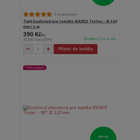
2 hodnocení
Tuhý kouřovod pro topidlo IDE/IDS Trotec - Ø 120
mm / 1 m
390 Kč
/
ks
Skladem 3 ks a více
322 Kč
bez DPH
Přidat do košíku
TOP produkt
459 Kč