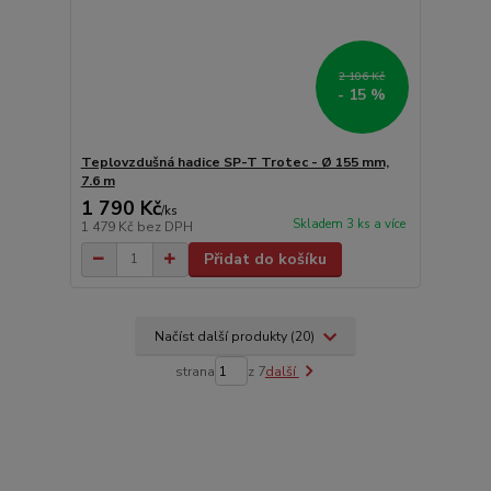
2 106 Kč
- 15 %
Teplovzdušná hadice SP-T Trotec - Ø 155 mm,
7.6 m
1 790 Kč
/
ks
Skladem 3 ks a více
1 479 Kč
bez DPH
Přidat do košíku
Načíst další produkty (20)
strana
z 7
další