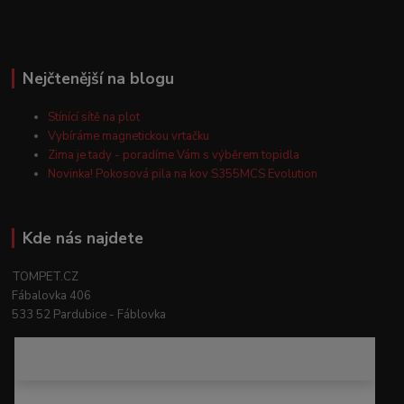
Nejčtenější na blogu
Stínící sítě na plot
Vybíráme magnetickou vrtačku
Zima je tady - poradíme Vám s výběrem topidla
Novinka! Pokosová pila na kov S355MCS Evolution
Kde nás najdete
TOMPET.CZ
Fábalovka 406
533 52 Pardubice - Fáblovka