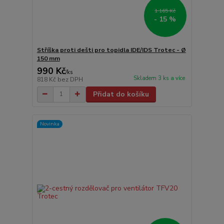
1 165 Kč
- 15 %
Stříška proti dešti pro topidla IDE/IDS Trotec - Ø
150 mm
990 Kč
/
ks
Skladem 3 ks a více
818 Kč
bez DPH
Přidat do košíku
Novinka