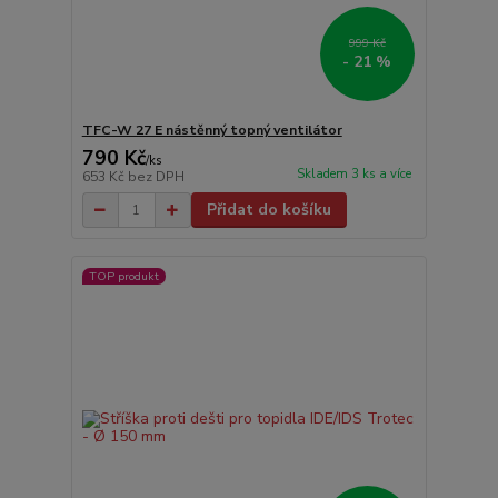
999 Kč
- 21 %
TFC-W 27 E nástěnný topný ventilátor
790 Kč
/
ks
Skladem 3 ks a více
653 Kč
bez DPH
Přidat do košíku
TOP produkt