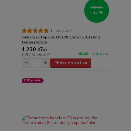
1 590 Kč
- 23 %
1 hodnocení
Elektrické topidlo TDS 20 Trotec - 3,3 kW, s
termostatem
1 230 Kč
/
ks
Skladem 3 ks a více
1 017 Kč
bez DPH
Přidat do košíku
TOP produkt