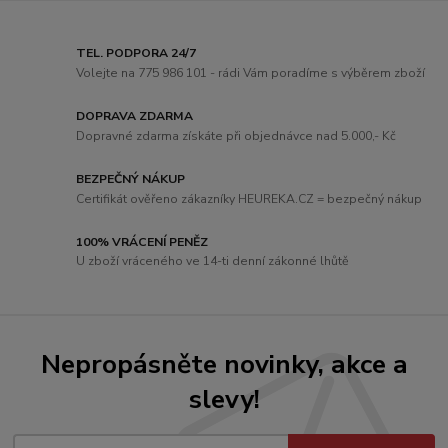
TEL. PODPORA 24/7
Volejte na 775 986 101 - rádi Vám poradíme s výběrem zboží
DOPRAVA ZDARMA
Dopravné zdarma získáte při objednávce nad 5.000,- Kč
BEZPEČNÝ NÁKUP
Certifikát ověřeno zákazníky HEUREKA.CZ = bezpečný nákup
100% VRÁCENÍ PENĚZ
U zboží vráceného ve 14-ti denní zákonné lhůtě
Nepropásněte novinky, akce a
slevy!