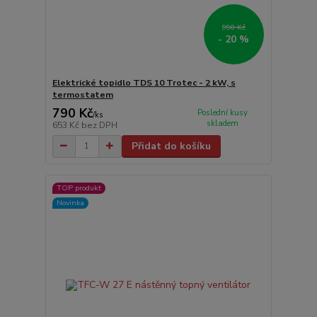
990 Kč
- 20 %
Elektrické topidlo TDS 10 Trotec - 2 kW, s
termostatem
790 Kč
Poslední kusy
/
ks
skladem
653 Kč
bez DPH
Přidat do košíku
TOP produkt
Novinka