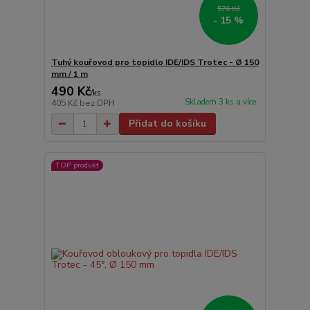
576 Kč
- 15 %
Tuhý kouřovod pro topidlo IDE/IDS Trotec - Ø 150
mm / 1 m
490 Kč
/
ks
Skladem 3 ks a více
405 Kč
bez DPH
Přidat do košíku
TOP produkt