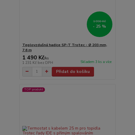
1 990 Kč
- 25 %
Teplovzdušná hadice SP-T Trotec - Ø 203 mm,
7.6 m
1 490 Kč
/
ks
Skladem 3 ks a více
1 231 Kč
bez DPH
Přidat do košíku
TOP produkt