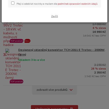
TOP produkt
Akce
Přeji si odebírat novinky e-mailem dle
podmínek zpracování osobních údajů
.
Profesionální elektrické topidlo TDE 95V2 Trotec - 18 kW,
2.
vč. kabelu, s možností připojení hadice
Zavřít
Poslední kusy skladem
17 990 Kč
6 % sleva
16 990 Kč
14 041 Kč bez DPH
TOP produkt
Akce
Designový skleněný konvektor TCH 2011 E Trotec - 2000W,
3.
černý
Skladem 3 ks a více
3 190 Kč
26 % sleva
2 350 Kč
1 942 Kč bez DPH
TOP produkt
zobrazit více produktů