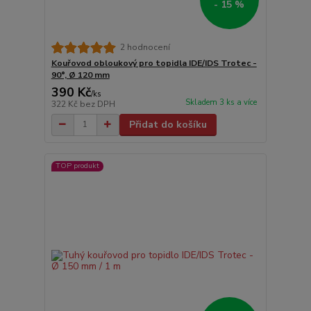
- 15 %
2 hodnocení
Kouřovod obloukový pro topidla IDE/IDS Trotec -
90°, Ø 120 mm
390 Kč
/
ks
Skladem 3 ks a více
322 Kč
bez DPH
Přidat do košíku
TOP produkt