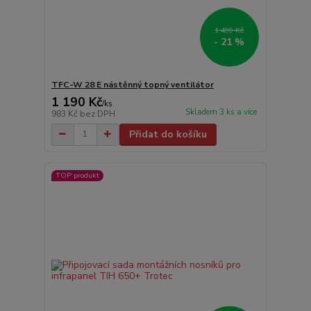
1 499 Kč
- 21 %
TFC-W 28 E nástěnný topný ventilátor
1 190 Kč
/
ks
Skladem 3 ks a více
983 Kč
bez DPH
Přidat do košíku
TOP produkt