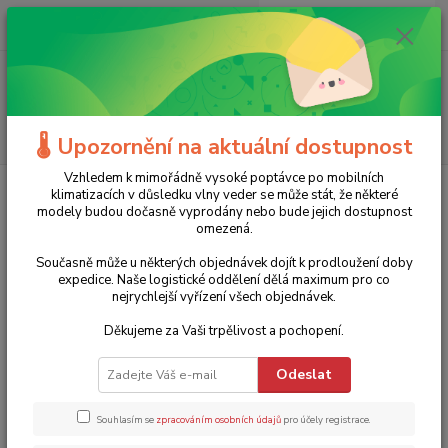
0
ks
+420 775 986 101
CZK
za
0 Kč
(Po-Ne, 8-20 hod.)
Menu
Hledat
🌡️ Upozornění na aktuální dostupnost
Vzhledem k mimořádně vysoké poptávce po mobilních
Úvod
Značky
Trotec
klimatizacích v důsledku vlny veder se může stát, že některé
modely budou dočasně vyprodány nebo bude jejich dostupnost
Trotec
omezená.
Současně může u některých objednávek dojít k prodloužení doby
Nejprodávanější
expedice. Naše logistické oddělení dělá maximum pro co
nejrychlejší vyřízení všech objednávek.
Profesionální elektrické topidlo TDE 25 V2 Trotec - 3 kW,
Děkujeme za Vaši trpělivost a pochopení.
1.
vč. kabelu, s možností připojení hadice
Není skladem
Odeslat
6 900 Kč
13 % sleva
5 990 Kč
Souhlasím se
zpracováním osobních údajů
pro účely registrace.
4 950 Kč bez DPH