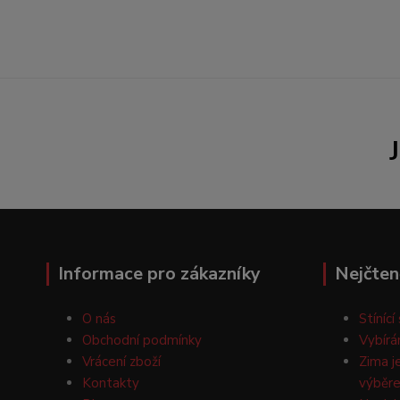
Informace pro zákazníky
Nejčten
O nás
Stínící
Obchodní podmínky
Vybírá
Vrácení zboží
Zima j
Kontakty
výběre