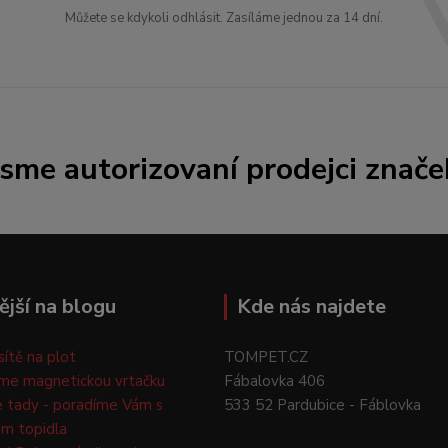
Můžete se kdykoli odhlásit. Zasíláme jednou za 14 dní.
Jsme autorizovaní prodejci znače
ější na blogu
Kde nás najdete
 sítě na plot
TOMPET.CZ
me magnetickou vrtačku
Fábalovka 406
e tady - poradíme Vám s
533 52 Pardubice - Fáblovka
m topidla