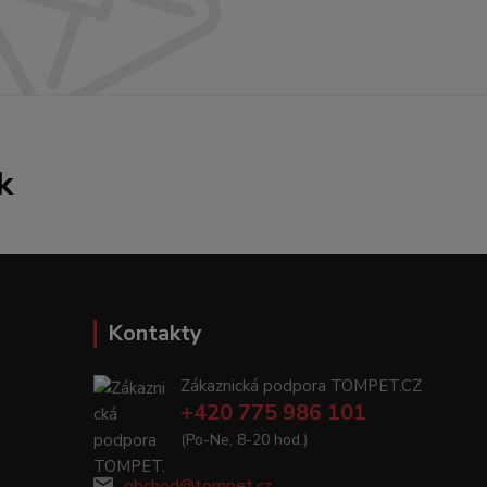
k
Kontakty
Zákaznická podpora TOMPET.CZ
+420 775 986 101
(Po-Ne, 8-20 hod.)
obchod@tompet.cz