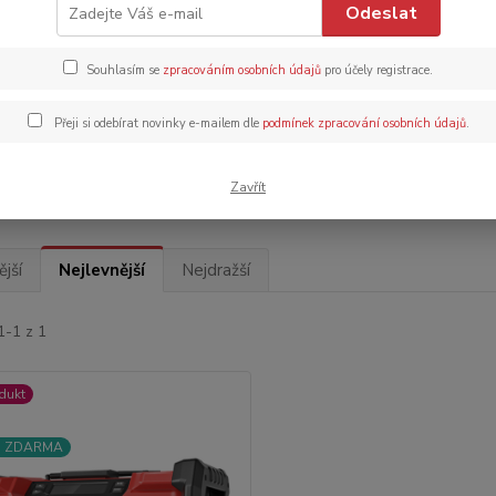
Odeslat
Kč
Od
Souhlasím se
zpracováním osobních údajů
pro účely registrace.
adem
Novinka
Akce
Doprava ZDARMA
TOP 
Přeji si odebírat novinky e-mailem dle
podmínek zpracování osobních údajů
.
Upřesnit parametr
Zavřít
jší
Nejlevnější
Nejdražší
1-1 z 1
dukt
a ZDARMA