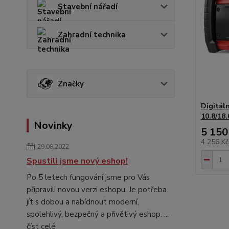
Stavební nářadí
Zahradní technika
Značky
Digitál
10.8/18.
Novinky
5 150
4 256 K
29.08.2022
Spustili jsme nový eshop!
Po 5 letech fungování jsme pro Vás
připravili novou verzi eshopu. Je potřeba
jít s dobou a nabídnout moderní,
spolehlivý, bezpečný a přivětivý eshop. ...
číst celé