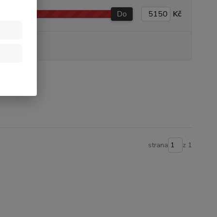
Do
Kč
produkt
y
strana
z 1