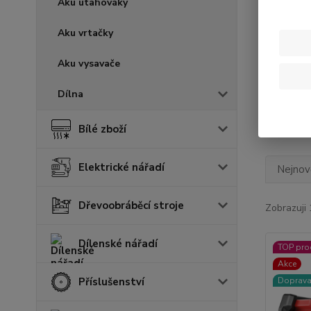
Aku utahováky
Cena:
Aku vrtačky
Aku vysavače
Skl
Dílna
Bílé zboží
Elektrické nářadí
Nejnově
Dřevoobráběcí stroje
Zobrazuji 
Dílenské nářadí
TOP pro
Akce
Příslušenství
Doprav