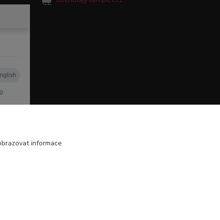
obrazovat informace
Vytvořeno na
Eshop-rychle.cz