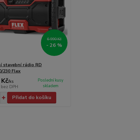
6 990 Kč
- 26 %
ní stavební rádio RD
0/230 Flex
 Kč
Poslední kusy
/
ks
skladem
č
bez DPH
Přidat do košíku