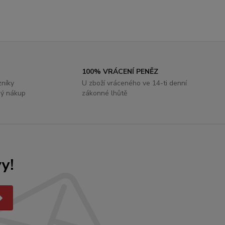
100% VRÁCENÍ PENĚZ
zníky
U zboží vráceného ve 14-ti denní
ý nákup
zákonné lhůtě
y!