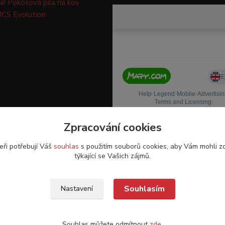
a! Pokosová pila na kov
CS Evolution
Zpracování cookies
eři potřebují Váš
souhlas
s použitím souborů cookies, aby Vám mohli z
týkající se Vašich zájmů.
Souhlasím
Nastavení
o. - 2017-2026 © TOMPET.CZ
Souhlas můžete odmítnout
zde
.