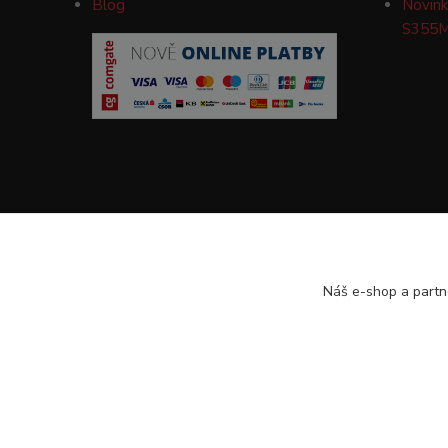
Blog
Novink
S355M
Náš e-shop a partn
Veškeré texty a popisy vytvořila společnost TOMPET.CZ s.r.