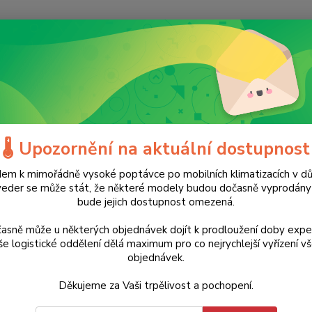
Nevíte
Hledat
+420
(Po-Ne
kumulátorové nářadí
Aku rádia
rádia
🌡️ Upozornění na aktuální dostupnost
em k mimořádně vysoké poptávce po mobilních klimatizacích v d
dávanější
veder se může stát, že některé modely budou dočasně vyprodán
bude jejich dostupnost omezená.
Po
asně může u některých objednávek dojít k prodloužení doby expe
Digitální stavební rádio RD 10.8/18.0/230 Flex
sk
e logistické oddělení dělá maximum pro co nejrychlejší vyřízení v
objednávek.
Děkujeme za Vaši trpělivost a pochopení.