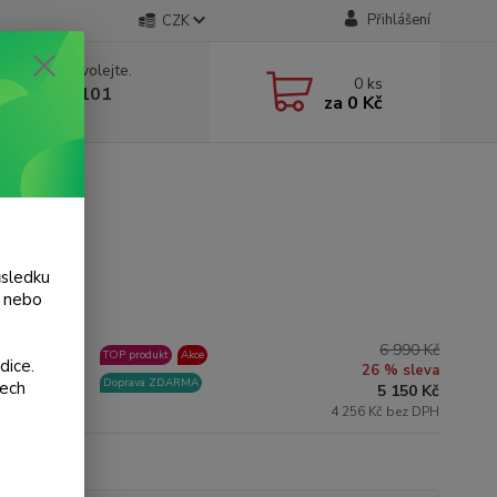
Přihlášení
CZK
 si rady? Zavolejte.
0
ks
 775 986 101
za
0 Kč
, 8-20 hod.)
ůsledku
y nebo
6 990 Kč
slední kusy
TOP produkt
Akce
dice.
26 % sleva
ladem
Doprava ZDARMA
šech
5 150 Kč
4 256 Kč bez DPH