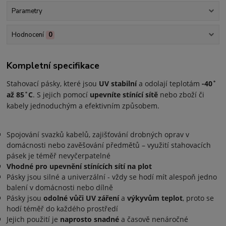
Parametry
Hodnocení
0
Kompletní specifikace
Stahovací pásky, které jsou
UV stabilní
a odolají teplotám
-40˚
až 85˚C
. S jejich pomocí
upevníte stínící sítě
nebo zboží či
kabely jednoduchým a efektivním způsobem.
Spojování svazků kabelů, zajišťování drobných oprav v
domácnosti nebo zavěšování předmětů – využití stahovacích
pásek je téměř nevyčerpatelné
Vhodné pro upevnění stínících sítí na plot
Pásky jsou silné a univerzální - vždy se hodí mít alespoň jedno
balení v domácnosti nebo dílně
Pásky jsou
odolné vůči UV záření
a
výkyvům teplot
, proto se
hodí téměř do každého prostředí
Jejich použití je
naprosto snadné
a časově nenáročné