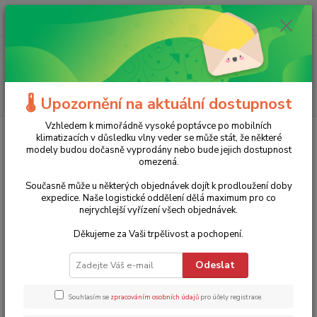
0
ks
+420 775 986 101
CZK
za
0 Kč
(Po-Ne, 8-20 hod.)
Menu
Hledat
🌡️ Upozornění na aktuální dostupnost
Vzhledem k mimořádně vysoké poptávce po mobilních
Úvod
Zahradní technika
Příslušenství
Stahovací páska 50 ks
klimatizacích v důsledku vlny veder se může stát, že některé
TOMPET (bílá, černá) - Černá / 250 / 4,8
modely budou dočasně vyprodány nebo bude jejich dostupnost
omezená.
Stahovací páska 50 ks TOMPET
Současně může u některých objednávek dojít k prodloužení doby
(bílá, černá) - Černá / 250 / 4,8
expedice. Naše logistické oddělení dělá maximum pro co
nejrychlejší vyřízení všech objednávek.
TOP produkt
61 Kč
Děkujeme za Vaši trpělivost a pochopení.
- 15 %
Odeslat
Souhlasím se
zpracováním osobních údajů
pro účely registrace.