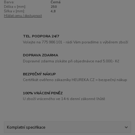
Barva:
Černá
Délka v [mm]:
250
Šířka v [mm]:
4,8
Hlídat cenu / dostupnost
TEL. PODPORA 24/7
Volejte na 775 986 101 - rádi Vám poradíme s výběrem zboží
DOPRAVA ZDARMA
Dopravné zdarma získáte při objednávce nad 5.000,- Kč
BEZPEČNÝ NÁKUP
Certifikát ověřeno zákazníky HEUREKA.CZ = bezpečný nákup
100% VRÁCENÍ PENĚZ
U zboží vráceného ve 14-ti denní zákonné lhůtě
Kompletní specifikace