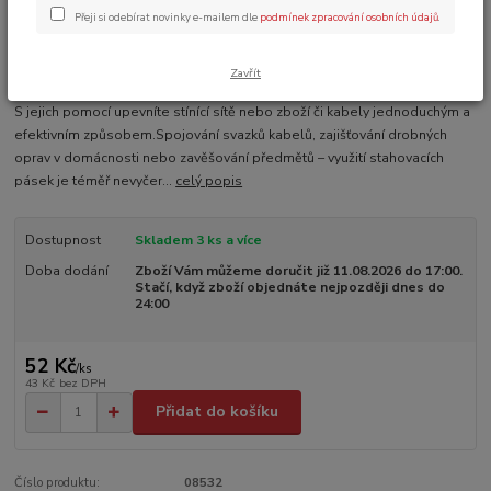
Přeji si odebírat novinky e-mailem dle
podmínek zpracování osobních údajů
.
Ohodnotit produkt
Zavřít
Stahovací pásky, které jsou UV stabilní a odolají teplotám -40˚ až 85˚C.
S jejich pomocí upevníte stínící sítě nebo zboží či kabely jednoduchým a
efektivním způsobem.Spojování svazků kabelů, zajišťování drobných
oprav v domácnosti nebo zavěšování předmětů – využití stahovacích
pásek je téměř nevyčer...
celý popis
Dostupnost
Skladem 3 ks a více
Doba dodání
Zboží Vám můžeme doručit již 11.08.2026 do 17:00.
Stačí, když zboží objednáte nejpozději dnes do
24:00
52 Kč
/
ks
43 Kč
bez DPH
Přidat do košíku
Číslo produktu:
08532