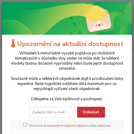
0
ks
+420 775 986 101
CZK
za
0 Kč
(Po-Ne, 8-20 hod.)
Menu
Hledat
🌡️ Upozornění na aktuální dostupnost
Vzhledem k mimořádně vysoké poptávce po mobilních
Úvod
Souhlas se zpracováním osobních údajů pro účely použití funkce
klimatizacích v důsledku vlny veder se může stát, že některé
Hlídací pes
modely budou dočasně vyprodány nebo bude jejich dostupnost
omezená.
Souhlas se zpracováním osobních
Současně může u některých objednávek dojít k prodloužení doby
údajů pro účely použití funkce
expedice. Naše logistické oddělení dělá maximum pro co
nejrychlejší vyřízení všech objednávek.
Hlídací pes
Děkujeme za Vaši trpělivost a pochopení.
Udělujete tímto souhlas ……………..., se sídlem ………………, IČ
Odeslat
………………., zapsaná u ………………… , oddíl …, vložka …..
(dále jen
„Správce“
), aby ve smyslu nařízení Evropského parlamentu
a Rady (EU) č. 2016/679 o ochraně fyzických osob v
Souhlasím se
zpracováním osobních údajů
pro účely registrace.
souvislosti se zpracováním osobních údajů a o volném