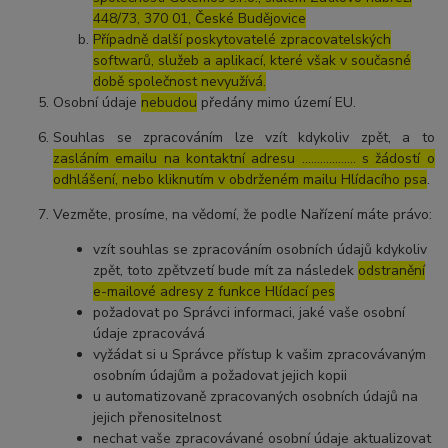
448/73, 370 01, České Budějovice
Případně další poskytovatelé zpracovatelských
softwarů, služeb a aplikací, které však v současné
době společnost nevyužívá.
Osobní údaje
nebudou
předány mimo území EU.
Souhlas se zpracováním lze vzít kdykoliv zpět, a to
zasláním emailu na kontaktní adresu ..……………. s žádostí o
odhlášení, nebo kliknutím v obdrženém mailu Hlídacího psa
.
Vezměte, prosíme, na vědomí, že podle Nařízení máte právo:
vzít souhlas se zpracováním osobních údajů kdykoliv
zpět, toto zpětvzetí bude mít za následek
odstranění
e-mailové adresy z funkce Hlídací pes
požadovat po Správci informaci, jaké vaše osobní
údaje zpracovává
vyžádat si u Správce přístup k vašim zpracovávaným
osobním údajům a požadovat jejich kopii
u automatizovaně zpracovaných osobních údajů na
jejich přenositelnost
nechat vaše zpracovávané osobní údaje aktualizovat