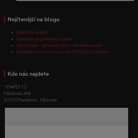
Nejčtenější na blogu
Stínící sítě na plot
Vybíráme magnetickou vrtačku
Zima je tady - poradíme Vám s výběrem topidla
Novinka! Pokosová pila na kov S355MCS Evolution
Kde nás najdete
TOMPET.CZ
Fábalovka 406
533 52 Pardubice - Fáblovka