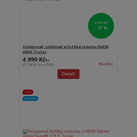
5 990 Kč
- 17 %
Ochlazovač, zvlhčovač a čistička vzduchu PAE35
HEPA Trotec
4 990 Kč
/
ks
Na dotaz
4 124 Kč
bez DPH
Detail
Akce
Novinka