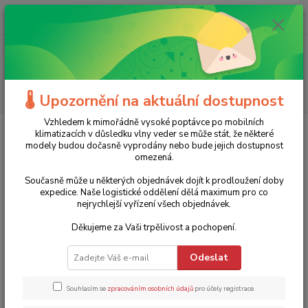
0
ks
+420 775 986 101
CZK
za
0 Kč
(Po-Ne, 8-20 hod.)
Menu
Hledat
🌡️ Upozornění na aktuální dostupnost
Vzhledem k mimořádně vysoké poptávce po mobilních
Úvod
Bílé zboží
Klima
Čističky vzduchu
klimatizacích v důsledku vlny veder se může stát, že některé
modely budou dočasně vyprodány nebo bude jejich dostupnost
Čističky vzduchu
omezená.
Současně může u některých objednávek dojít k prodloužení doby
Nejprodávanější
expedice. Naše logistické oddělení dělá maximum pro co
nejrychlejší vyřízení všech objednávek.
Vysoce výkonná čistička vzduchu AirgoClean® ONE Trotec
Děkujeme za Vaši trpělivost a pochopení.
1.
- HEPA14
Poslední kusy skladem
Odeslat
Profesionální čistič vzduchu AirgoClean® ONE H14
32 900 Kč
Trotec
27 % sleva
23 900 Kč
Souhlasím se
zpracováním osobních údajů
pro účely registrace.
19 752 Kč bez DPH