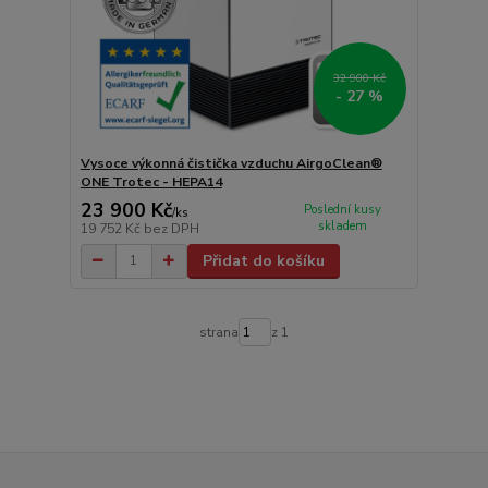
32 900 Kč
- 27 %
Vysoce výkonná čistička vzduchu AirgoClean®
ONE Trotec - HEPA14
23 900 Kč
Poslední kusy
/
ks
skladem
19 752 Kč
bez DPH
Přidat do košíku
strana
z 1