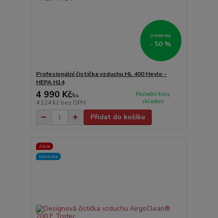
9 990 Kč
- 50 %
Profesionální čistička vzduchu HL 400 Heylo -
HEPA H14
4 990 Kč
Poslední kusy
/
ks
skladem
4 124 Kč
bez DPH
Přidat do košíku
Akce
Novinka