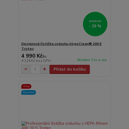
6 990 Kč
- 29 %
Designová čistička vzduchu AirgoClean® 200 E
Trotec
4 990 Kč
/
ks
Skladem 3 ks a více
4 124 Kč
bez DPH
Přidat do košíku
Akce
Novinka