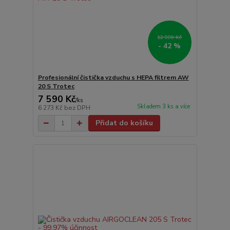
12 990 Kč
- 42 %
Profesionální čistička vzduchu s HEPA filtrem AW
20 S Trotec
7 590 Kč
/
ks
Skladem 3 ks a více
6 273 Kč
bez DPH
Přidat do košíku