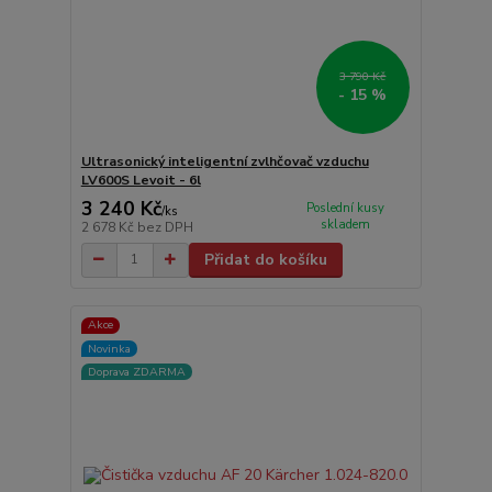
3 790 Kč
- 15 %
Ultrasonický inteligentní zvlhčovač vzduchu
LV600S Levoit - 6l
3 240 Kč
Poslední kusy
/
ks
skladem
2 678 Kč
bez DPH
Přidat do košíku
Akce
Novinka
Doprava ZDARMA