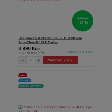
5 990 Kč
- 17 %
Designová čistička vzduchu s HEPA filtrem
AirgoClean® 171 E Trotec
4 990 Kč
/
ks
Skladem 3 ks a více
4 124 Kč
bez DPH
Přidat do košíku
Akce
Novinka
Doprava ZDARMA