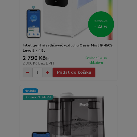
3 590 Kč
- 22 %
Inteligentní zvlhčovač vzduchu Oasis Mist® 450S
Levoit - 4,5l
2 790 Kč
Poslední kusy
/
ks
skladem
2 306 Kč
bez DPH
Přidat do košíku
Novinka
Doprava ZDARMA