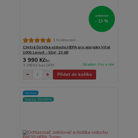
4 590 Kč
- 13 %
1 hodnocení
Chytrá čistička vzduchu HEPA pro alergiky Vital
100S Levoit - 52㎡, 23 dB
3 990 Kč
/
ks
Skladem 3 ks a více
3 298 Kč
bez DPH
Přidat do košíku
Novinka
Doprava ZDARMA