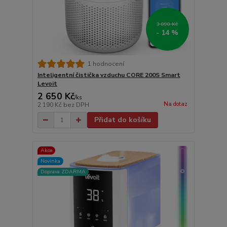
3 090 Kč
- 14 %
1 hodnocení
Inteligentní čistička vzduchu CORE 200S Smart
Levoit
2 650 Kč
/
ks
Na dotaz
2 190 Kč
bez DPH
Přidat do košíku
Akce
Novinka
Doprava ZDARMA