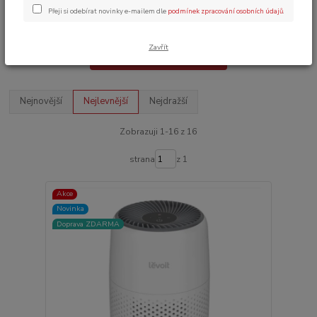
TOP produkt
Akce
Novinka
Doprava ZDARMA
Přeji si odebírat novinky e-mailem dle
podmínek zpracování osobních údajů
.
Zavřít
Upřesnit parametry
Nejnovější
Nejlevnější
Nejdražší
Zobrazuji 1-16 z 16
strana
z 1
Akce
Novinka
Doprava ZDARMA