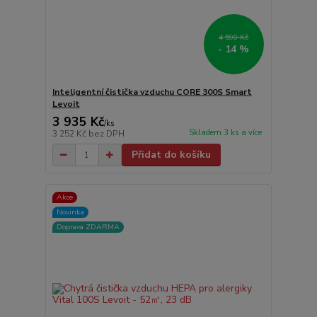
4 590 Kč
- 14 %
Inteligentní čistička vzduchu CORE 300S Smart
Levoit
3 935 Kč
/
ks
Skladem 3 ks a více
3 252 Kč
bez DPH
Přidat do košíku
Akce
Novinka
Doprava ZDARMA