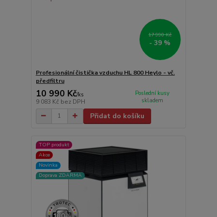
17 990 Kč
- 39 %
Profesionální čistička vzduchu HL 800 Heylo - vč.
předfiltru
10 990 Kč
Poslední kusy
/
ks
skladem
9 083 Kč
bez DPH
Přidat do košíku
TOP produkt
Akce
Novinka
Doprava ZDARMA