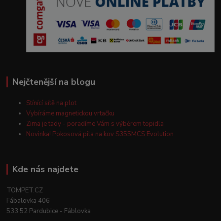
Nejčtenější na blogu
Stínící sítě na plot
Vybíráme magnetickou vrtačku
Zima je tady - poradíme Vám s výběrem topidla
Novinka! Pokosová pila na kov S355MCS Evolution
Kde nás najdete
TOMPET.CZ
Fábalovka 406
533 52 Pardubice - Fáblovka