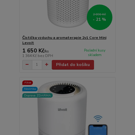
2 090 Kč
- 21 %
Čistička vzduchu a aromaterapie 2v1 Core Mini
Levoit
1 650 Kč
Poslední kusy
/
ks
skladem
1 364 Kč
bez DPH
Přidat do košíku
Akce
Novinka
Doprava ZDARMA