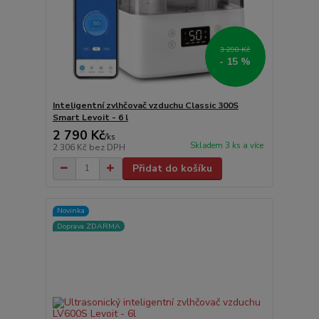
3 290 Kč
- 15 %
Inteligentní zvlhčovač vzduchu Classic 300S
Smart Levoit - 6 l
2 790 Kč
/
ks
Skladem 3 ks a více
2 306 Kč
bez DPH
Přidat do košíku
Novinka
Doprava ZDARMA