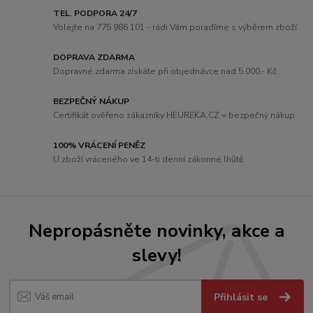
TEL. PODPORA 24/7
Volejte na 775 986 101 - rádi Vám poradíme s výběrem zboží
DOPRAVA ZDARMA
Dopravné zdarma získáte při objednávce nad 5.000,- Kč
BEZPEČNÝ NÁKUP
Certifikát ověřeno zákazníky HEUREKA.CZ = bezpečný nákup
100% VRÁCENÍ PENĚZ
U zboží vráceného ve 14-ti denní zákonné lhůtě
Nepropásněte novinky, akce a
slevy!
Přihlásit se