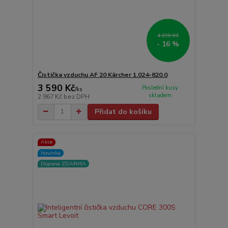
4 290 Kč
- 16 %
Čistička vzduchu AF 20 Kärcher 1.024-820.0
3 590 Kč
Poslední kusy
/
ks
skladem
2 967 Kč
bez DPH
Přidat do košíku
Akce
Novinka
Doprava ZDARMA