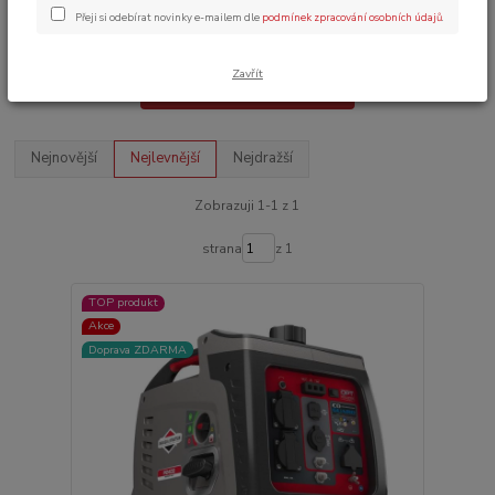
TOP produkt
Akce
Doprava ZDARMA
Přeji si odebírat novinky e-mailem dle
podmínek zpracování osobních údajů
.
Zavřít
Upřesnit parametry
Nejnovější
Nejlevnější
Nejdražší
Zobrazuji 1-1 z 1
strana
z 1
TOP produkt
Akce
Doprava ZDARMA