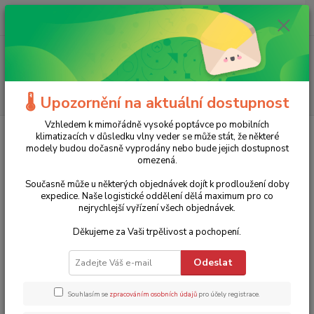
0
ks
+420 775 986 101
CZK
za
0 Kč
(Po-Ne, 8-20 hod.)
Menu
Hledat
🌡️ Upozornění na aktuální dostupnost
Vzhledem k mimořádně vysoké poptávce po mobilních
Úvod
Značky
Briggs & Stratton
klimatizacích v důsledku vlny veder se může stát, že některé
modely budou dočasně vyprodány nebo bude jejich dostupnost
Briggs & Stratton
omezená.
Současně může u některých objednávek dojít k prodloužení doby
Nejprodávanější
expedice. Naše logistické oddělení dělá maximum pro co
nejrychlejší vyřízení všech objednávek.
Invertorová elektrocentrála P2400 PowerSmart Series™
Děkujeme za Vaši trpělivost a pochopení.
1.
BRIGGS & STRATTON - 2,4 kW, 2x230V
Poslední kusy skladem
Odeslat
Profesionální kufříkový generátor P2400 Briggs&Startton
24 990 Kč
10 % sleva
22 500 Kč
Souhlasím se
zpracováním osobních údajů
pro účely registrace.
18 595 Kč bez DPH