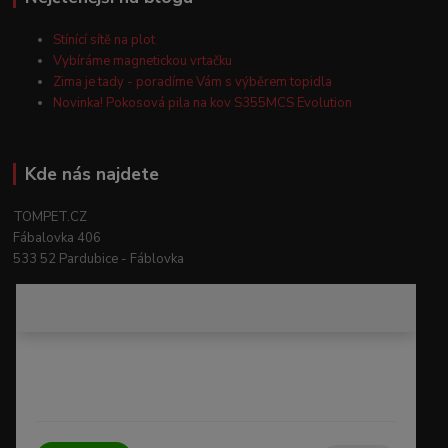
Stínící sítě na plot
Vybíráme magnetickou vrtačku
Zima je tady - poradíme Vám s výběrem topidla
Novinka! Pokosová pila na kov S355MCS Evolution
Kde nás najdete
TOMPET.CZ
Fábalovka 406
533 52 Pardubice - Fáblovka