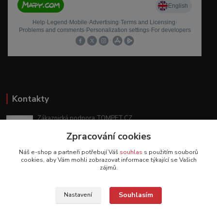
Kontakty
Zákaznická podpora TOMPET.CZ
+420 775 986 101
Zpracování cookies
(Po-Ne, 8-20 hod.)
Náš e-shop a partneři potřebují Váš
souhlas
s použitím souborů
obchod@tompet.cz
cookies, aby Vám mohli zobrazovat informace týkající se Vašich
zájmů.
Souhlasím
Nastavení
Veškeré texty a popisy vytvořila společnost TOMPET.CZ s.r.o. - 2017-2026 ©