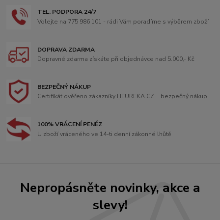
TEL. PODPORA 24/7
Volejte na 775 986 101 - rádi Vám poradíme s výběrem zboží
DOPRAVA ZDARMA
Dopravné zdarma získáte při objednávce nad 5.000,- Kč
BEZPEČNÝ NÁKUP
Certifikát ověřeno zákazníky HEUREKA.CZ = bezpečný nákup
100% VRÁCENÍ PENĚZ
U zboží vráceného ve 14-ti denní zákonné lhůtě
Nepropásněte novinky, akce a
slevy!