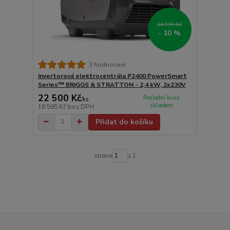
24 990 Kč
- 10 %
3 hodnocení
Invertorová elektrocentrála P2400 PowerSmart
Series™ BRIGGS & STRATTON - 2,4 kW, 2x230V
22 500 Kč
Poslední kusy
/
ks
skladem
18 595 Kč
bez DPH
Přidat do košíku
strana
z 1