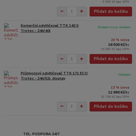
9 909 Kč
bez DPH
Přidat do košíku
Komerční odvlhčovač TTK 140 S
Poslední kusy skladem
Trotec - 24h/40l
20 % sleva
18 500 Kč
/
ks
15 289 Kč
bez DPH
Přidat do košíku
Průmyslový odvlhčovač TTK 171 ECO
Skladem
Trotec - 24h/52l, display
13 % sleva
12 990 Kč
/
ks
10 736 Kč
bez DPH
Přidat do košíku
TEL. PODPORA 24/7