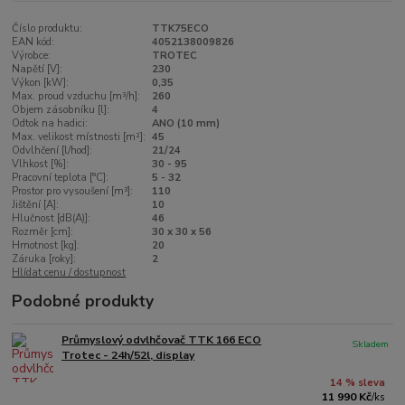
Číslo produktu:
TTK75ECO
EAN kód:
4052138009826
Výrobce:
TROTEC
Napětí [V]:
230
Výkon [kW]:
0,35
Max. proud vzduchu [m³/h]:
260
Objem zásobníku [l]:
4
Odtok na hadici:
ANO (10 mm)
Max. velikost místnosti [m²]:
45
Odvlhčení [l/hod]:
21/24
Vlhkost [%]:
30 - 95
Pracovní teplota [°C]:
5 - 32
Prostor pro vysoušení [m³]:
110
Jištění [A]:
10
Hlučnost [dB(A)]:
46
Rozměr [cm]:
30 x 30 x 56
Hmotnost [kg]:
20
Záruka [roky]:
2
Hlídat cenu / dostupnost
Podobné produkty
Průmyslový odvlhčovač TTK 166 ECO
Skladem
Trotec - 24h/52l, display
14 % sleva
11 990 Kč
/
ks