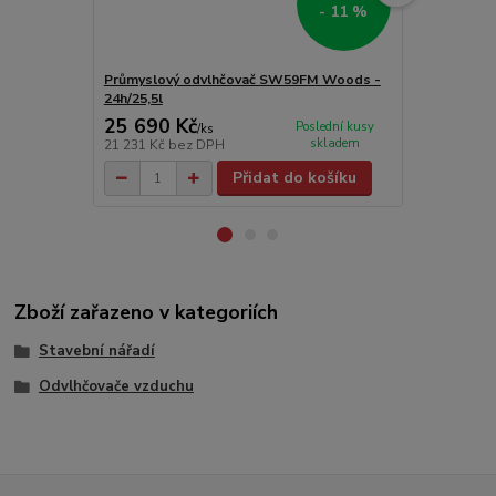
- 11 %
Průmyslový odvlhčovač SW59FM Woods -
Průmyslový 
24h/25,5l
24h/31l
25 690 Kč
18 850 
Poslední kusy
/
ks
skladem
21 231 Kč
bez DPH
15 579 Kč
be
Přidat do košíku
Zboží zařazeno v kategoriích
Stavební nářadí
Odvlhčovače vzduchu