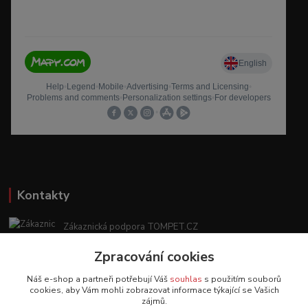
Kontakty
Zákaznická podpora TOMPET.CZ
+420 775 986 101
Zpracování cookies
(Po-Ne, 8-20 hod.)
Náš e-shop a partneři potřebují Váš
souhlas
s použitím souborů
obchod@tompet.cz
cookies, aby Vám mohli zobrazovat informace týkající se Vašich
zájmů.