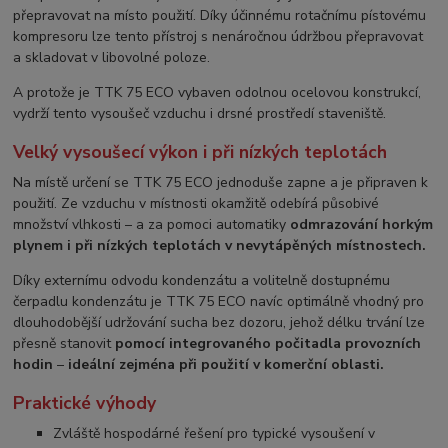
přepravovat na místo použití. Díky účinnému rotačnímu pístovému
kompresoru lze tento přístroj s nenáročnou údržbou přepravovat
a skladovat v libovolné poloze.
A protože je TTK 75 ECO vybaven odolnou ocelovou konstrukcí,
vydrží tento vysoušeč vzduchu i drsné prostředí staveniště.
Velký vysoušecí výkon i při nízkých teplotách
Na místě určení se TTK 75 ECO jednoduše zapne a je připraven k
použití. Ze vzduchu v místnosti okamžitě odebírá působivé
množství vlhkosti – a za pomoci automatiky
odmrazování horkým
plynem i při nízkých teplotách v nevytápěných místnostech.
Díky externímu odvodu kondenzátu a volitelně dostupnému
čerpadlu kondenzátu je TTK 75 ECO navíc optimálně vhodný pro
dlouhodobější udržování sucha bez dozoru, jehož délku trvání lze
přesně stanovit
pomocí integrovaného počitadla provozních
hodin
–
ideální zejména při použití v komerční oblasti.
Praktické výhody
Zvláště hospodárné řešení pro typické vysoušení v