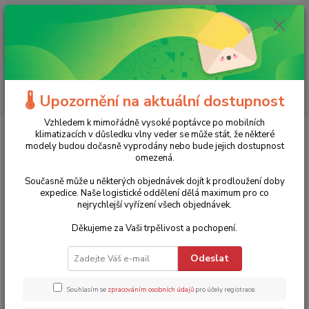
0
ks
+420 775 986 101
CZK
za
0 Kč
(Po-Ne, 8-20 hod.)
Menu
Hledat
🌡️ Upozornění na aktuální dostupnost
Vzhledem k mimořádně vysoké poptávce po mobilních
Úvod
Stavební nářadí
Odvlhčovače vzduchu
Průmyslový odvlhčovač
klimatizacích v důsledku vlny veder se může stát, že některé
TTK 75 ECO Trotec - 24h/21l
modely budou dočasně vyprodány nebo bude jejich dostupnost
omezená.
Průmyslový odvlhčovač TTK 75
Současně může u některých objednávek dojít k prodloužení doby
ECO Trotec - 24h/21l
expedice. Naše logistické oddělení dělá maximum pro co
nejrychlejší vyřízení všech objednávek.
11 990 Kč
Akce
TOP produkt
- 30 %
Děkujeme za Vaši trpělivost a pochopení.
Odeslat
Souhlasím se
zpracováním osobních údajů
pro účely registrace.