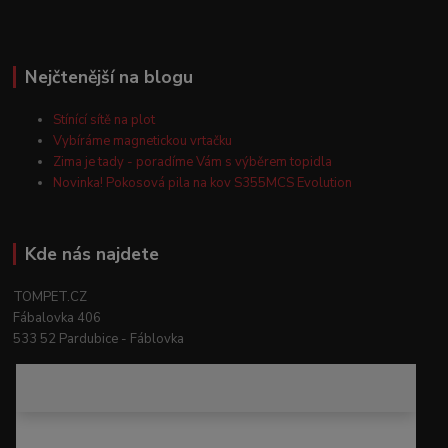
Nejčtenější na blogu
Stínící sítě na plot
Vybíráme magnetickou vrtačku
Zima je tady - poradíme Vám s výběrem topidla
Novinka! Pokosová pila na kov S355MCS Evolution
Kde nás najdete
TOMPET.CZ
Fábalovka 406
533 52 Pardubice - Fáblovka