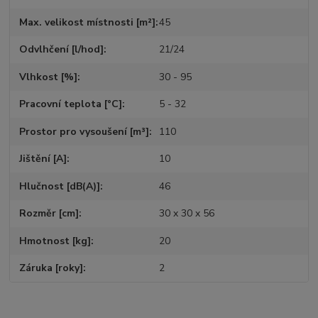
Max. velikost místnosti [m²]
45
Odvlhčení [l/hod]
21/24
Vlhkost [%]
30 - 95
Pracovní teplota [°C]
5 - 32
Prostor pro vysoušení [m³]
110
Jištění [A]
10
Hlučnost [dB(A)]
46
Rozměr [cm]
30 x 30 x 56
Hmotnost [kg]
20
Záruka [roky]
2