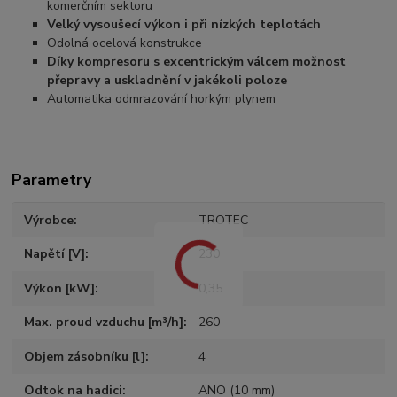
komerčním sektoru
Velký vysoušecí výkon i při nízkých teplotách
Odolná ocelová konstrukce
Díky kompresoru s excentrickým válcem možnost
přepravy a uskladnění v jakékoli poloze
Automatika odmrazování horkým plynem
Parametry
Výrobce
TROTEC
Napětí [V]
230
Výkon [kW]
0,35
Max. proud vzduchu [m³/h]
260
Objem zásobníku [l]
4
Odtok na hadici
ANO (10 mm)