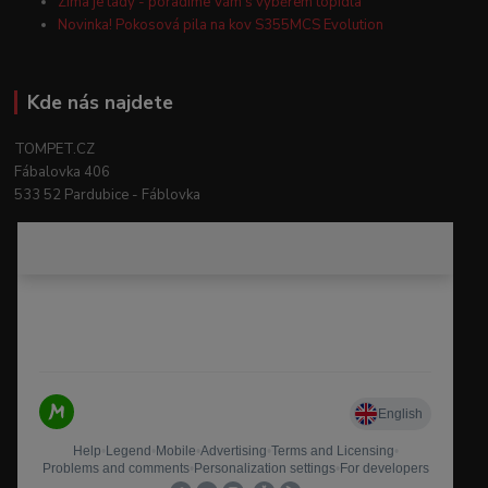
Zima je tady - poradíme Vám s výběrem topidla
Novinka! Pokosová pila na kov S355MCS Evolution
Kde nás najdete
TOMPET.CZ
Fábalovka 406
533 52 Pardubice - Fáblovka