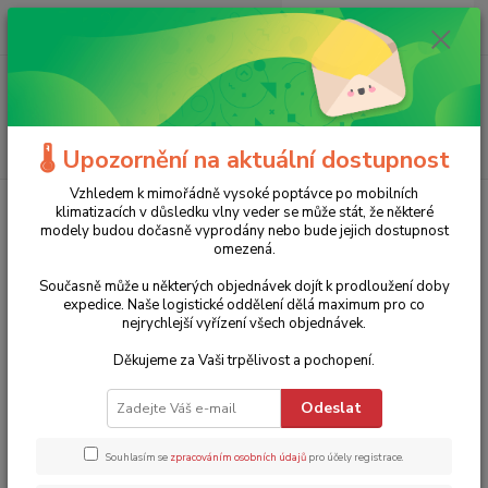
0
ks
+420 775 986 101
CZK
za
0 Kč
(Po-Ne, 8-20 hod.)
Menu
Hledat
🌡️ Upozornění na aktuální dostupnost
Vzhledem k mimořádně vysoké poptávce po mobilních
Úvod
Stavební nářadí
Odvlhčovače vzduchu
Profesionální
klimatizacích v důsledku vlny veder se může stát, že některé
průmyslový odvlhčovač WCD3 Pro Woods - 24h/25,5l
modely budou dočasně vyprodány nebo bude jejich dostupnost
omezená.
Profesionální průmyslový
Současně může u některých objednávek dojít k prodloužení doby
odvlhčovač WCD3 Pro Woods -
expedice. Naše logistické oddělení dělá maximum pro co
nejrychlejší vyřízení všech objednávek.
24h/25,5l
Děkujeme za Vaši trpělivost a pochopení.
Novinka
Akce
Odeslat
Souhlasím se
zpracováním osobních údajů
pro účely registrace.