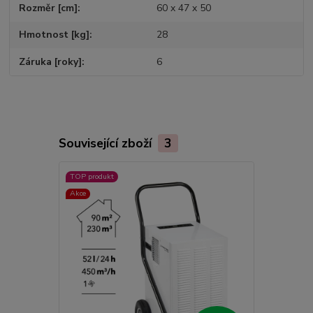
Rozměr [cm]
60 x 47 x 50
Hmotnost [kg]
28
Záruka [roky]
6
Související zboží
3
TOP produkt
TOP produkt
Akce
Akce