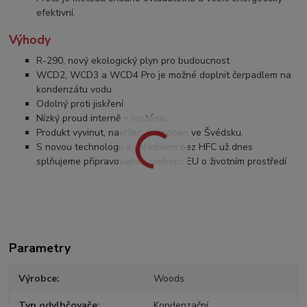
efektivní.
Výhody
R-290, nový ekologický plyn pro budoucnost
WCD2, WCD3 a WCD4 Pro je možné doplnit čerpadlem na
kondenzátu vodu
Odolný proti jiskření
Nízký proud interně v systému
Produkt vyvinut, navržen a vyroben ve Švédsku.
S novou technologií a chladivem bez HFC už dnes
splňujeme připravovanou směrnici EU o životním prostředí
Parametry
Výrobce
Woods
Typ odvlhčovače
Kondenzační