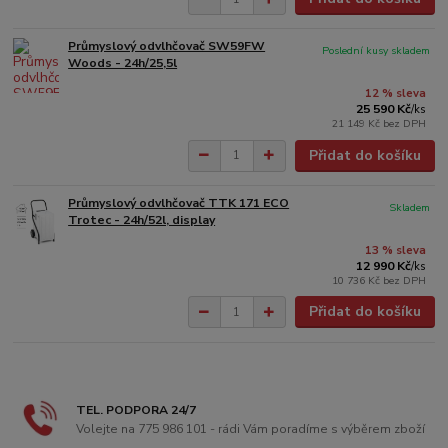
Průmyslový odvlhčovač SW59FW
Poslední kusy skladem
Woods - 24h/25,5l
12 % sleva
25 590 Kč
/
ks
21 149 Kč
bez DPH
Přidat do košíku
Průmyslový odvlhčovač TTK 171 ECO
Skladem
Trotec - 24h/52l, display
13 % sleva
12 990 Kč
/
ks
10 736 Kč
bez DPH
Přidat do košíku
TEL. PODPORA 24/7
Volejte na 775 986 101 - rádi Vám poradíme s výběrem zboží