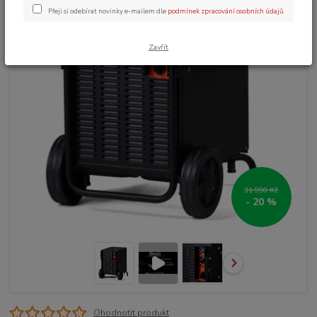
Přeji si odebírat novinky e-mailem dle
podmínek zpracování osobních údajů
.
Zavřít
31 990 Kč
- 20 %
Ohodnotit produkt