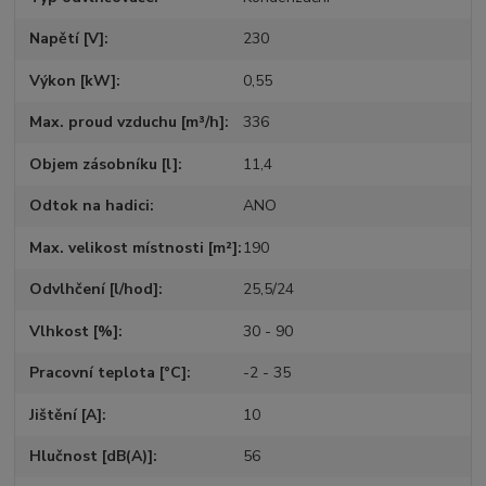
Napětí [V]
230
Výkon [kW]
0,55
Max. proud vzduchu [m³/h]
336
Objem zásobníku [l]
11,4
Odtok na hadici
ANO
Max. velikost místnosti [m²]
190
Odvlhčení [l/hod]
25,5/24
Vlhkost [%]
30 - 90
Pracovní teplota [°C]
-2 - 35
Jištění [A]
10
Hlučnost [dB(A)]
56