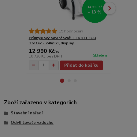
14 990 Kč
- 13 %
15 hodnocení
Průmyslový odvlhčovač TTK 171 ECO
Průmyslový 
Trotec - 24h/52l, display
Trotec - 24h
12 990 Kč
11 500 
/
ks
Skladem
10 736 Kč
bez DPH
9 504 Kč
bez
Přidat do košíku
Zboží zařazeno v kategoriích
Stavební nářadí
Odvlhčovače vzduchu