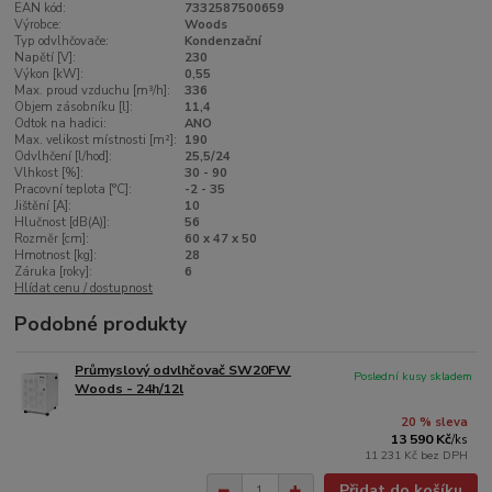
EAN kód:
7332587500659
Výrobce:
Woods
Typ odvlhčovače:
Kondenzační
Napětí [V]:
230
Výkon [kW]:
0,55
Max. proud vzduchu [m³/h]:
336
Objem zásobníku [l]:
11,4
Odtok na hadici:
ANO
Max. velikost místnosti [m²]:
190
Odvlhčení [l/hod]:
25,5/24
Vlhkost [%]:
30 - 90
Pracovní teplota [°C]:
-2 - 35
Jištění [A]:
10
Hlučnost [dB(A)]:
56
Rozměr [cm]:
60 x 47 x 50
Hmotnost [kg]:
28
Záruka [roky]:
6
Hlídat cenu / dostupnost
Podobné produkty
Průmyslový odvlhčovač SW20FW
Poslední kusy skladem
Woods - 24h/12l
20 % sleva
13 590 Kč
/
ks
11 231 Kč
bez DPH
Přidat do košíku