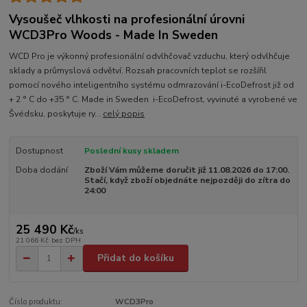
Vysoušeč vlhkosti na profesionální úrovni
WCD3Pro Woods - Made In Sweden
WCD Pro je výkonný profesionální odvlhčovač vzduchu, který odvlhčuje
sklady a průmyslová odvětví. Rozsah pracovních teplot se rozšířil
pomocí nového inteligentního systému odmrazování i-EcoDefrost již od
+ 2 ° C do +35 ° C. Made in Sweden i-EcoDefrost, vyvinuté a vyrobené ve
Švédsku, poskytuje ry...
celý popis
Dostupnost
Poslední kusy skladem
Doba dodání
Zboží Vám můžeme doručit již 11.08.2026 do 17:00.
Stačí, když zboží objednáte nejpozději do zítra do
24:00
25 490 Kč
/
ks
21 066 Kč
bez DPH
Přidat do košíku
Číslo produktu:
WCD3Pro