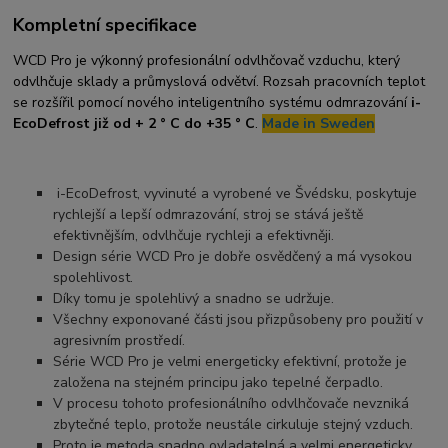
Kompletní specifikace
WCD Pro je výkonný profesionální odvlhčovač vzduchu, který
odvlhčuje sklady a průmyslová odvětví. Rozsah pracovních teplot
se rozšířil pomocí nového inteligentního systému odmrazování
i-
EcoDefrost již od + 2 ° C do +35 ° C
.
Made in Sweden
i-EcoDefrost, vyvinuté a vyrobené ve Švédsku, poskytuje
rychlejší a lepší odmrazování, stroj se stává ještě
efektivnějším, odvlhčuje rychleji a efektivněji.
Design série WCD Pro je dobře osvědčený a má vysokou
spolehlivost.
Díky tomu je spolehlivý a snadno se udržuje.
Všechny exponované části jsou přizpůsobeny pro použití v
agresivním prostředí.
Série WCD Pro je velmi energeticky efektivní, protože je
založena na stejném principu jako tepelné čerpadlo.
V procesu tohoto profesionálního odvlhčovače nevzniká
zbytečné teplo, protože neustále cirkuluje stejný vzduch.
Proto je metoda snadno ovladatelná a velmi energeticky