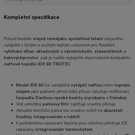
Kompletní specifikace
Pokud hledáte
stejně levné
jako spolehlivé řešení
olejového
vytápění s čistým a suchým teplým vzduchem pro flexibilní
vyhřívání dílen
,
skladových
a
výrobních
zón
,
staveništních
a
halových
prostor
, pak je naším nejlepším doporučením kompaktní
naftové topidlo IDE 60 TROTEC
.
Model IDE 60
lze variabilně
vytápět naftou
nebo
topným
olejem
jako palivem, jehož stálý přísun zaručuje vstřikovací
čerpadlo Danfoss vysoké kvality (vyrobeno v Dánsku)
Vně umístěný
palivový filtr
zajišťuje snadný přístup
Aktuální množství paliva lze snadno vyčíst na
ukazateli
hladiny, integrovaném v nádrži
K potřebnému nastavení teploty jsou všechny přístroje IDE
vybaveny
integrovaným termostatem