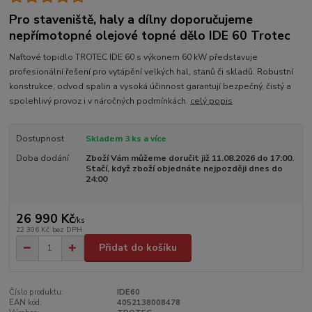
Pro staveniště, haly a dílny doporučujeme
nepřímotopné olejové topné dělo IDE 60 Trotec
Naftové topidlo TROTEC IDE 60 s výkonem 60 kW představuje
profesionální řešení pro vytápění velkých hal, stanů či skladů. Robustní
konstrukce, odvod spalin a vysoká účinnost garantují bezpečný, čistý a
spolehlivý provoz i v náročných podmínkách.
celý popis
Dostupnost
Skladem 3 ks a více
Doba dodání
Zboží Vám můžeme doručit již 11.08.2026 do 17:00.
Stačí, když zboží objednáte nejpozději dnes do
24:00
26 990 Kč
/
ks
22 306 Kč
bez DPH
Přidat do košíku
Číslo produktu:
IDE60
EAN kód:
4052138008478