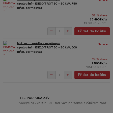
Na dotaz
spalováním IDE30 TROTEC - 30 kW, 780
m³/h, termostat
31 % sleva
16 490 Kč
/
ks
13 628 Kč
bez DPH
Přidat do košíku
Naftové topidlo s nepřímým
Na dotaz
spalováním IDE20 TROTEC - 20 kW, 600
m³/h, termostat
24 % sleva
9 500 Kč
/
ks
7 851 Kč
bez DPH
Přidat do košíku
TEL. PODPORA 24/7
Volejte na 775 986 101 - rádi Vám poradíme s výběrem zboží