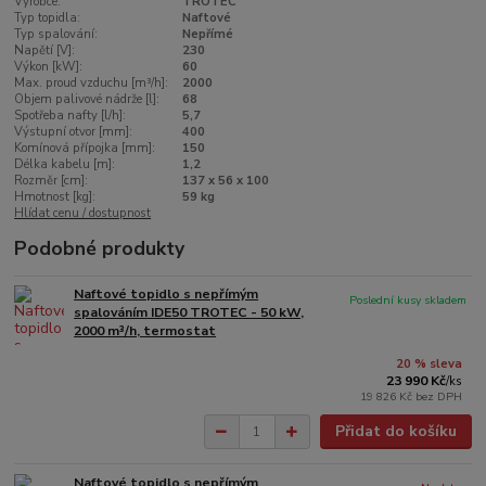
Výrobce:
TROTEC
Typ topidla:
Naftové
Typ spalování:
Nepřímé
Napětí [V]:
230
Výkon [kW]:
60
Max. proud vzduchu [m³/h]:
2000
Objem palivové nádrže [l]:
68
Spotřeba nafty [l/h]:
5,7
Výstupní otvor [mm]:
400
Komínová přípojka [mm]:
150
Délka kabelu [m]:
1,2
Rozměr [cm]:
137 x 56 x 100
Hmotnost [kg]:
59 kg
Hlídat cenu / dostupnost
Podobné produkty
Naftové topidlo s nepřímým
Poslední kusy skladem
spalováním IDE50 TROTEC - 50 kW,
2000 m³/h, termostat
20 % sleva
23 990 Kč
/
ks
19 826 Kč
bez DPH
Přidat do košíku
Naftové topidlo s nepřímým