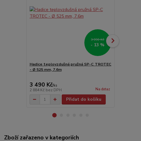
3 990 Kč
- 13 %
Hadice teplovzdušná pružná SP-C TROTEC
Hadicové pří
- Ø 525 mm, 7.6m
60, 80
3 490 Kč
2 740 Kč
/
ks
Na dotaz
2 884 Kč
bez DPH
2 264 Kč
bez
Přidat do košíku
Zboží zařazeno v kategoriích