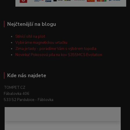
Nejčtenější na blogu
Stínící sítě na plot
Vybíráme magnetickou vrtačku
Zima je tady - poradíme Vám s výběrem topidla
Novinka! Pokosová pila na kov S355MCS Evolution
Kde nás najdete
TOMPET.CZ
Fábalovka 406
533 52 Pardubice - Fáblovka