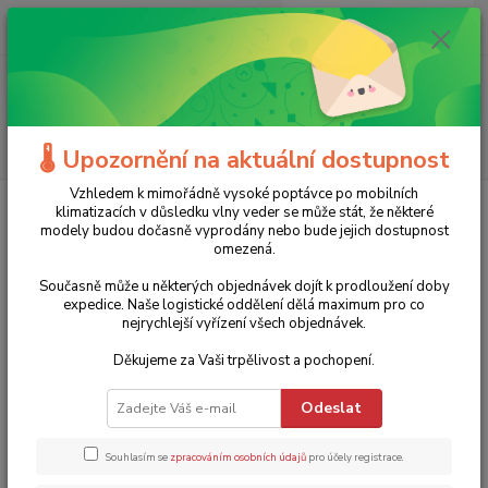
0
ks
+420 775 986 101
CZK
za
0 Kč
(Po-Ne, 8-20 hod.)
Menu
Hledat
🌡️ Upozornění na aktuální dostupnost
Vzhledem k mimořádně vysoké poptávce po mobilních
Úvod
Stavební nářadí
Dílenská topidla
Naftová topidla
Naftové
klimatizacích v důsledku vlny veder se může stát, že některé
topidlo s nepřímým spalováním IDE60 TROTEC - 60 kW, 2000 m³/h, termostat
modely budou dočasně vyprodány nebo bude jejich dostupnost
omezená.
Naftové topidlo s nepřímým
Současně může u některých objednávek dojít k prodloužení doby
spalováním IDE60 TROTEC - 60
expedice. Naše logistické oddělení dělá maximum pro co
nejrychlejší vyřízení všech objednávek.
kW, 2000 m³/h, termostat
Děkujeme za Vaši trpělivost a pochopení.
Akce
TOP produkt
Odeslat
Souhlasím se
zpracováním osobních údajů
pro účely registrace.