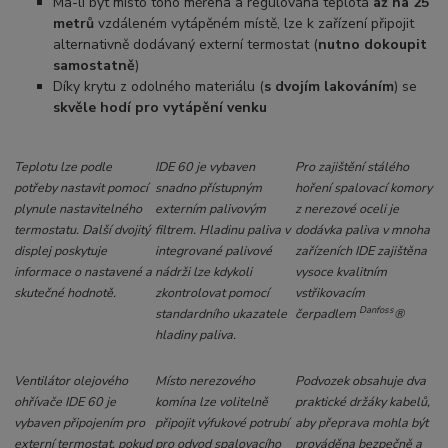
Má-li být místo toho měřena a regulována teplota
až na 25
metrů
vzdáleném vytápěném místě, lze k zařízení připojit
alternativně dodávaný externí termostat (
nutno dokoupit
samostatně
)
Díky krytu z odolného materiálu (
s dvojím lakováním
) se
skvěle hodí pro vytápění venku
Teplotu lze podle
IDE 60 je vybaven
Pro zajištění stálého
potřeby nastavit pomocí
snadno přístupným
hoření spalovací komory
plynule nastavitelného
externím palivovým
z nerezové oceli je
termostatu. Další dvojitý
filtrem. Hladinu paliva v
dodávka paliva v mnoha
displej poskytuje
integrované palivové
zařízeních IDE zajištěna
informace o nastavené a
nádrži lze kdykoli
vysoce kvalitním
skutečné hodnotě.
zkontrolovat pomocí
vstřikovacím
Danfoss
standardního ukazatele
čerpadlem
®
hladiny paliva.
Ventilátor olejového
Místo nerezového
Podvozek obsahuje dva
ohřívače IDE 60 je
komína lze volitelně
praktické držáky kabelů,
vybaven připojením pro
připojit výfukové potrubí
aby přeprava mohla být
externí termostat, pokud
pro odvod spalovacího
prováděna bezpečně a