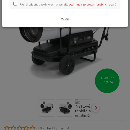
Přeji si odebírat novinky e-mailem dle
podmínek zpracování osobních údajů
.
Zavřít
30 499 Kč
- 12 %
Ohodnotit produkt