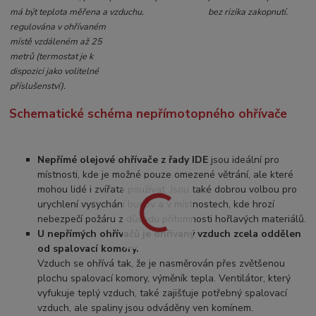
má být teplota měřena a
vzduchu.
bez rizika zakopnutí.
regulována v ohřívaném
místě vzdáleném až 25
metrů (termostat je k
dispozici jako volitelné
příslušenství).
Schematické schéma nepřímotopného ohřívače
Nepřímé olejové ohřívače z řady IDE
jsou ideální pro
místnosti, kde je možné pouze omezené větrání, ale které
mohou lidé i zvířata používat. Jsou také dobrou volbou pro
urychlení vysychání budov a v místnostech, kde hrozí
nebezpečí požáru z důvodu přítomnosti hořlavých materiálů.
U nepřímých ohřívačů je ohřívaný vzduch zcela oddělen
od spalovací komory.
Vzduch se ohřívá tak, že je nasměrován přes zvětšenou
plochu spalovací komory, výměník tepla. Ventilátor, který
vyfukuje teplý vzduch, také zajišťuje potřebný spalovací
vzduch, ale spaliny jsou odváděny ven komínem.