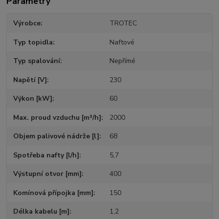
Parametry
Výrobce
TROTEC
Typ topidla
Naftové
Typ spalování
Nepřímé
Napětí [V]
230
Výkon [kW]
60
Max. proud vzduchu [m³/h]
2000
Objem palivové nádrže [l]
68
Spotřeba nafty [l/h]
5,7
Výstupní otvor [mm]
400
Komínová přípojka [mm]
150
Délka kabelu [m]
1,2