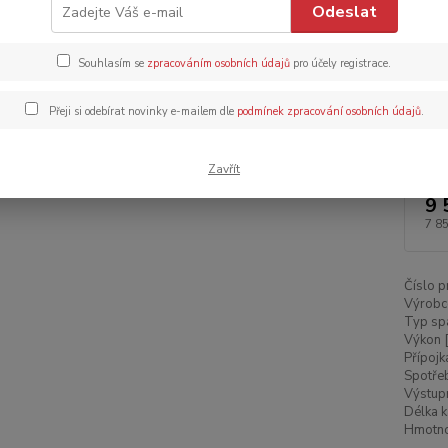
Odeslat
jednod
konstru
Souhlasím se
zpracováním osobních údajů
pro účely registrace.
počasí
Přeji si odebírat novinky e-mailem dle
podmínek zpracování osobních údajů
.
Dos
Zavřít
9 
7 8
Číslo p
Výrobc
Typ spa
Výkon 
Přípojk
Spotřeb
Výstupn
Délka k
Hmotnos