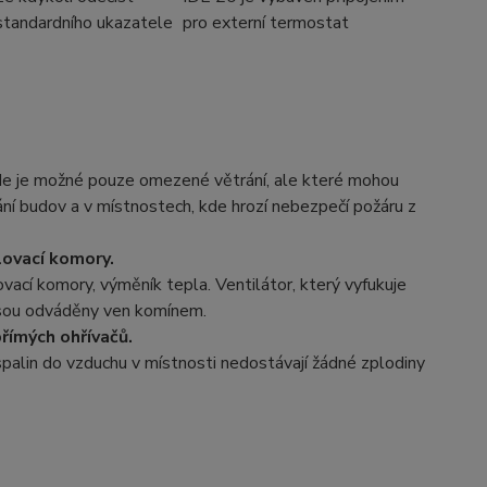
standardního ukazatele
pro externí termostat
 kde je možné pouze omezené větrání, ale které mohou
hání budov a v místnostech, kde hrozí nebezpečí požáru z
lovací komory.
ací komory, výměník tepla. Ventilátor, který vyfukuje
 jsou odváděny ven komínem.
římých ohřívačů.
spalin do vzduchu v místnosti nedostávají žádné zplodiny