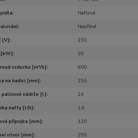
pidla
Naftové
alování
Nepřímé
 [V]
230
 [kW]
20
roud vzduchu [m³/h]
600
ka na hadici [mm]
255
palivové nádrže [l]
24
ba nafty [l/h]
1,6
ová přípojka [mm]
120
pní otvor [mm]
255