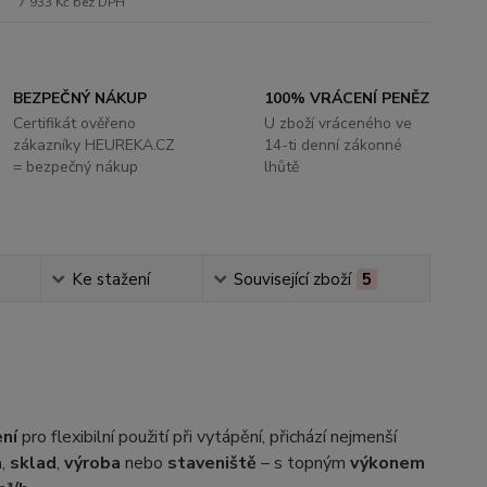
7 933 Kč
bez DPH
BEZPEČNÝ NÁKUP
100% VRÁCENÍ PENĚZ
Certifikát ověřeno
U zboží vráceného ve
zákazníky HEUREKA.CZ
14-ti denní zákonné
= bezpečný nákup
lhůtě
Ke stažení
Související zboží
5
ení
pro flexibilní použití při vytápění, přichází nejmenší
a
,
sklad
,
výroba
nebo
staveniště
– s topným
výkonem