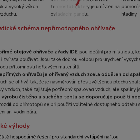
ok a vysoký výkon
termostatu, který je umístěn na
pomocí 
vzduchu.
ovládacím panelu.
hladiny.
tické schéma nepřímotopného ohřívače
římé olejové ohřívače z řady IDE
jsou ideální pro místnosti,
é i zvířata používat. Jsou také dobrou volbou pro urychlení vysyc
odu přítomnosti hořlavých materiálů.
epřímých ohřívačů je ohřívaný vzduch zcela oddělen od spa
uch se ohřívá tak, že je nasměrován přes zvětšenou plochu spalov
lý vzduch, také zajišťuje potřebný spalovací vzduch, ale spaliny
 výrobu čistého a suchého tepla se doporučuje použití nep
rozdíl od přímotopů se při použití volitelně dostupného odtahu 
ení ani vodní pára.
cké výhody
áště hospodárné řešení pro standardní vytápění naftou