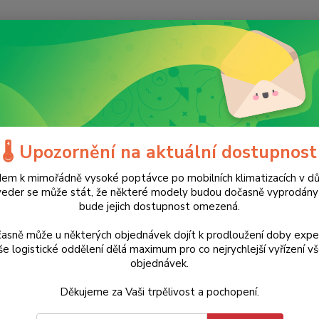
Nevíte
Hledat
+420
(Po-Ne
tavební nářadí
Dílenská topidla
Naftová topidla
Naftové topidl
🌡️ Upozornění na aktuální dostupnost
ové topidlo s nepřímým spalov
em k mimořádně vysoké poptávce po mobilních klimatizacích v d
m³/h, termostat
veder se může stát, že některé modely budou dočasně vyprodán
bude jejich dostupnost omezená.
TOP produkt
Doprava ZDARMA
asně může u některých objednávek dojít k prodloužení doby expe
12 555 Kč
- 24 %
e logistické oddělení dělá maximum pro co nejrychlejší vyřízení v
Prof
objednávek.
20 
Děkujeme za Vaši trpělivost a pochopení.
Získej
výkone