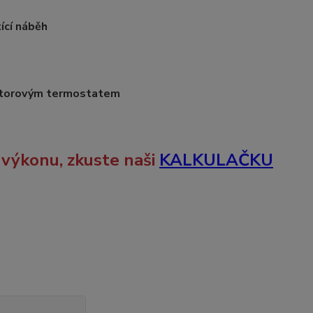
ící náběh
storovým termostatem
 výkonu, zkuste naši
KALKULAČKU