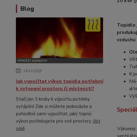
20 kW
g
Blog
Topidlo 
produkuj
vzduchu
Ole
Vět
Tur
14.10.2025
K p
Jak vypočítat výkon topidla potřebný
Má-
k vytopení prostoru či místnosti?
alt
Výš
Stačí jen 3 kroky k výpočtu potřeby
vytápění Zde si můžete jednoduše a
Speciá
pohodlně sami vypočítat, jaký topný
výkon potřebujete pro své prostory.
číst
celé
Výkonný 
ventiláto