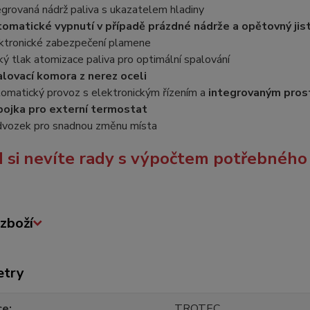
egrovaná nádrž paliva s ukazatelem hladiny
omatické vypnutí v případě prázdné nádrže a opětovný jist
ktronické zabezpečení plamene
ký tlak atomizace paliva pro optimální spalování
lovací komora z nerez oceli
omatický provoz s elektronickým řízením a
integrovaným pro
pojka pro externí termostat
vozek pro snadnou změnu místa
 si nevíte rady s výpočtem potřebného
zboží
etry
ce
TROTEC