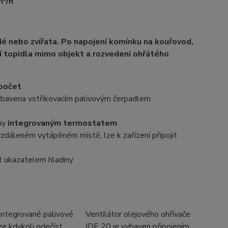
³/h
.
dé nebo zvířata. Po napojení komínku na kouřovod,
í topidla mimo objekt a rozvedení ohřátého
zpočet
vybavena vstřikovacím palivovým čerpadlem
ny
integrovaným termostatem
zdáleném vytápěném místě, lze k zařízení připojit
at ukazatelem hladiny
integrované palivové
Ventilátor olejového ohřívače
ze kdykoli odečíst
IDE 20 je vybaven připojením