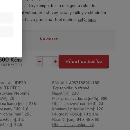
uché ovládání. Díky kompaktnímu designu a robustní
kci je ideální volbou pro stavby, sklady i dílny v chladném
. Stačí zapnout a za pár minut topí naplno.
celý popis
tupnost
Na dotaz
500 Kč
/
ks
Přidat do košíku
51 Kč
bez DPH
roduktu:
IDE20
EAN kód:
4052138011188
e:
TROTEC
Typ topidla:
Naftové
lování:
Nepřímé
Napětí [V]:
230
[kW]:
20
Max. proud vzduchu [m³/h]:
600
a na hadici [mm]:
255
Objem palivové nádrže [l]:
24
a nafty [l/h]:
1,6
Komínová přípojka [mm]:
120
í otvor [mm]:
255
Hlučnost [dB(A)]:
79 z 1m
abelu [m]:
1,2
Rozměr [cm]:
84 x 45 x 69
t [kg]:
22,5
Hlídat cenu / dostupnost