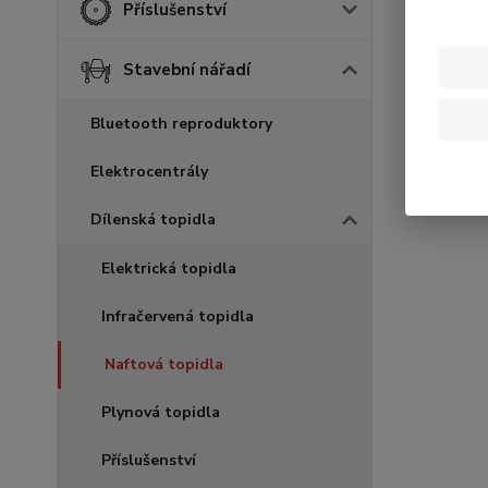
Příslušenství
Stavební nářadí
Bluetooth reproduktory
Elektrocentrály
Dílenská topidla
Elektrická topidla
Infračervená topidla
Naftová topidla
Plynová topidla
Příslušenství