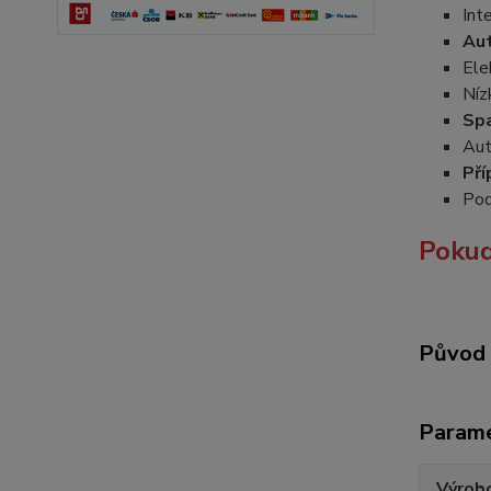
Int
Aut
Ele
Níz
Spa
Aut
Pří
Pod
Pokud
Původ 
Param
Výrob