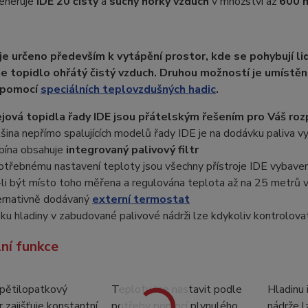
eneruje
IDE 20
čistý
a
suchý
horký
vzduch
v množství až
600 m
je určeno především k vytápění prostor, kde se pohybují li
e topidlo ohřátý čistý vzduch. Druhou možností je umístěn
 pomocí
speciálních teplovzdušných hadic
.
jová topidla řady IDE jsou přátelským řešením pro Váš ro
šina nepřímo spalujících modelů řady IDE je na dodávku paliva 
bína obsahuje
integrovaný palivový filtr
otřebnému nastavení teploty jsou všechny přístroje IDE vybave
li být místo toho měřena a regulována teplota až na 25 metrů v
ernativně dodávaný
externí termostat
ku hladiny v zabudované palivové nádrži lze kdykoliv kontrolov
lní funkce
pětilopatkový
Teplotu lze nastavit podle
Hladinu 
r zajišťuje konstantní
potřeby pomocí plynulého
nádrže l