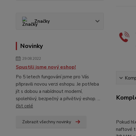
Značky
Novinky
29.08.2022
Spustili jsme nový eshop!
Po 5 letech fungování jsme pro Vás
Kompl
připravili novou verzi eshopu. Je potřeba
jít s dobou a nabídnout moderní,
Komple
spolehlivý, bezpečný a přivětivý eshop. ...
číst celé
Pokud h
Zobrazit všechny novinky
naftové 