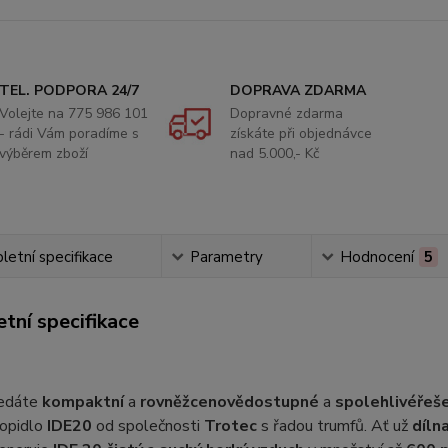
TEL. PODPORA 24/7
DOPRAVA ZDARMA
Volejte na 775 986 101
Dopravné zdarma
- rádi Vám poradíme s
získáte při objednávce
výběrem zboží
nad 5.000,- Kč
etní specifikace
Parametry
Hodnocení
5
tní specifikace
ledáte
kompaktní
a
rovněž
cenově
dostupné
a
spolehlivé
řeš
topidlo
IDE20
od společnosti
Trotec
s řadou trumfů. Ať už
díln