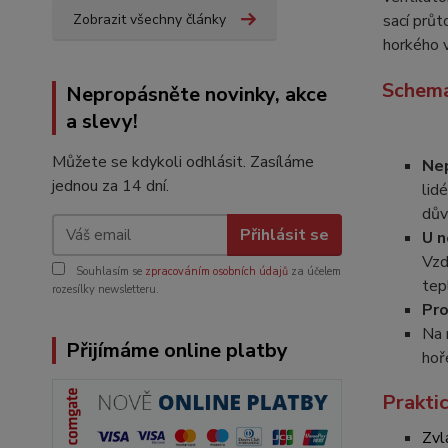
Zobrazit všechny články
sací průt
horkého 
Schema
Nepropásněte novinky, akce
a slevy!
Můžete se kdykoli odhlásit. Zasíláme
Nep
jednou za 14 dní.
lid
dův
Přihlásit se
U n
Vzd
Souhlasím se
zpracováním osobních údajů
za účelem
tep
rozesílky newsletteru.
Pro
Na 
Přijímáme online platby
hoř
Prakti
Zvl