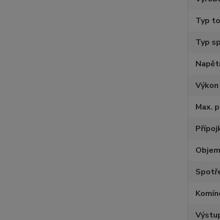
Typ to
Typ sp
Napětí
Výkon
Max. p
Přípoj
Objem 
Spotře
Komín
Výstu