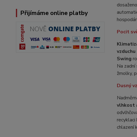
dosaženo 
automatic
Přijímáme online platby
hospodár
Pocit sv
Klimati
vzduchu 
Swing
r
Na zadní 
žmolky, p
Dusný vz
Nadměrná 
vlhkost 
odvlhčová
recyklaci
chlazení 