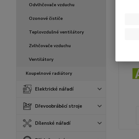
Odvlhčovače vzduchu
Ozonové čističe
Teplovzdušné ventilátory
Zvlhčovače vzduchu
Ventilátory
Koupelnové radiátory
Elektrické nářadí
Dřevoobráběcí stroje
Dílenské nářadí