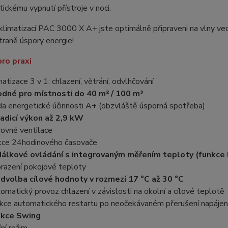
ickému vypnutí přístroje v noci.
klimatizací PAC 3000 X A+ jste optimálně připraveni na vlny ved
traně úspory energie!
ro praxi
matizace 3 v 1: chlazení, větrání, odvlhčování
dné pro místnosti do 40 m² / 100 m³
da energetické účinnosti A+ (obzvláště úsporná spotřeba)
adicí výkon až 2,9 kW
rovně ventilace
kce 24hodinového časovače
dálkové ovládání s integrovaným měřením teploty (funkce
razení pokojové teploty
dvolba cílové hodnoty v rozmezí 17 °C až 30 °C
omatický provoz chlazení v závislosti na okolní a cílové teplotě
kce automatického restartu po neočekávaném přerušení napájen
nkce Swing
ní režim