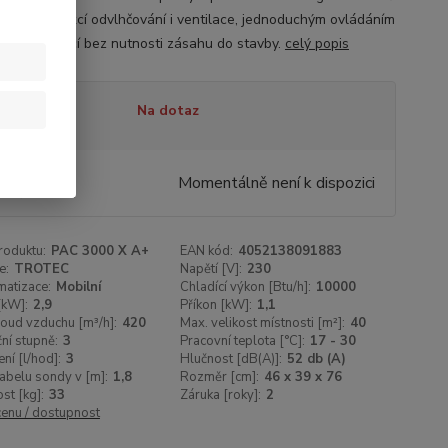
sponuje funkcí odvlhčování i ventilace, jednoduchým ovládáním
nou instalací bez nutnosti zásahu do stavby.
celý popis
tupnost
Na dotaz
490 Kč
/
ks
Momentálně není k dispozici
43 Kč
bez DPH
roduktu:
PAC 3000 X A+
EAN kód:
4052138091883
e:
TROTEC
Napětí [V]:
230
matizace:
Mobilní
Chladící výkon [Btu/h]:
10000
[kW]:
2,9
Příkon [kW]:
1,1
oud vzduchu [m³/h]:
420
Max. velikost místnosti [m²]:
40
ční stupně:
3
Pracovní teplota [°C]:
17 - 30
ní [l/hod]:
3
Hlučnost [dB(A)]:
52 db (A)
abelu sondy v [m]:
1,8
Rozměr [cm]:
46 x 39 x 76
t [kg]:
33
Záruka [roky]:
2
cenu / dostupnost