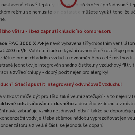
nastavené cílové teploty. Teprve po překročení požadované tep
kém režimu se nemusíte o nic starat a můžete využít toho, že ú
ně.
ěžího větru - i bez zapnutí chladicího kompresoru
zace PAC 3000 X A+
je navíc vybavena třírychlostním ventilátore
až 420 m³/h
. Volitelná funkce kývání rovnoměrně rozděluje prou
ozděluje proud chladicího vzduchu rovnoměrně po celé místnost
straně jednotky je integrován snadno čistitelný vzduchový filtr, 
rach a zvířecí chlupy - dobrý pocit nejen pro alergiky!
duch? Stačí spustit integrovaný odvlhčovač vzduchu!
vlhkost může být pro tělo také velmi zatěžující - a to nejen v l
aktivně odstraňována z dusného
a dusného vzduchu a v místno
ní navíc zabraňuje vzniku nezdravých plísní, takže se doporučuje p
 kondenzační vody je třeba sběrnou nádobu vyprazdňovat jen vel
kondenzátoru a z velké části se jednoduše odpaří.