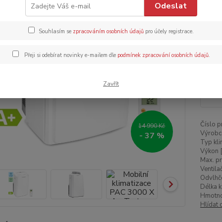
Odeslat
A+. Di
a snad
Souhlasím se
zpracováním osobních údajů
pro účely registrace.
Dos
Přeji si odebírat novinky e-mailem dle
podmínek zpracování osobních údajů
.
Zavřít
9 
7 8
Číslo p
14 990 Kč
Výrobc
- 37 %
Typ kli
Výkon 
Max. pr
Ventila
Odvlhče
Délka k
Hmotnos
Hlídat 