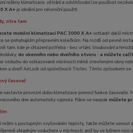
zní režimy klimatizace, větrání a odvlhčování lze používat nezávi
0 X A+
je ideální pro celoroční použití.
y, zítra tam
cete mobilní klimatizací PAC 3000 X A+
ochladit další místn
ce se pohybujícím přepravním kolečkům. Na rozdíl od pevně insta
ně tam, kde je chlazení potřeba - bez vrtání, šroubování a hmoždi
dodávky,
do okenního nebo dveřního otvoru
-
a můžete začít
o vzduchu do ochlazované místnosti mírně otevřenými okny nebo 
ken a dveří AirLock od společnosti Trotec. Tímto způsobem se oc
ový časovač
 nastavte provozní dobu klimatizace pomocí funkce časovače. Nap
pracovního dne automaticky vypnula. Ráno se naopak
můžete pro
žim
í režim s postupným zvyšováním teploty, takže můžete usnout a s
příjemně chladným vzduchem v místnosti, aniž by se během noci oc