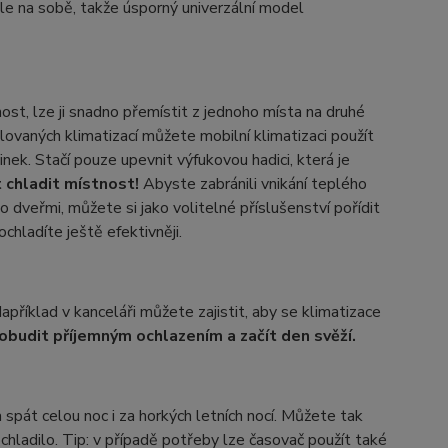
sle na sobě, takže úsporný univerzální model
ost, lze ji snadno přemístit z jednoho místa na druhé
lovaných klimatizací můžete mobilní klimatizaci použít
nek. Stačí pouze upevnit výfukovou hadici, která je
 chladit místnost!
Abyste zabránili vnikání teplého
dveřmi, můžete si jako volitelné příslušenství pořídit
hladíte ještě efektivněji.
říklad v kanceláři můžete zajistit, aby se klimatizace
budit příjemným ochlazením a začít den svěží.
pát celou noc i za horkých letních nocí. Můžete tak
hladilo. Tip: v případě potřeby lze časovač použít také