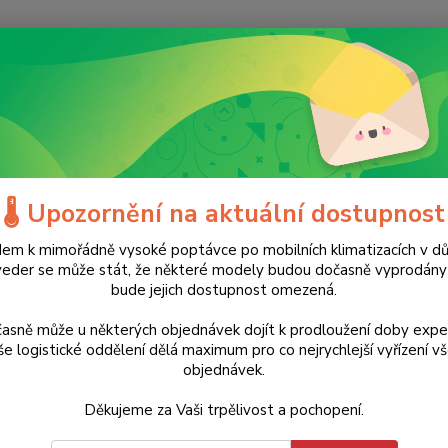
Nevíte
Hledat
+420
(Po-Ne
ílé zboží
Klima
Klimatizace
Mobilní klimatizace PAC 3000 X A+ T
🌡️ Upozornění na aktuální dostupnost
lní klimatizace PAC 3000 X A+ 
em k mimořádně vysoké poptávce po mobilních klimatizacích v d
h) - zdarma těsnění do oken Air
veder se může stát, že některé modely budou dočasně vyprodán
bude jejich dostupnost omezená.
TOP produkt
Doprava ZDARMA
asně může u některých objednávek dojít k prodloužení doby expe
e logistické oddělení dělá maximum pro co nejrychlejší vyřízení v
Mimo
objednávek.
ener
Děkujeme za Vaši trpělivost a pochopení.
Mobiln
a stře