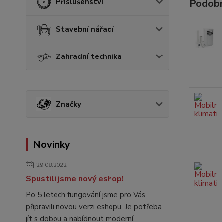
Podobn
Příslušenství
Stavební nářadí
Zahradní technika
Značky
Novinky
29.08.2022
Spustili jsme nový eshop!
Po 5 letech fungování jsme pro Vás
připravili novou verzi eshopu. Je potřeba
jít s dobou a nabídnout moderní,