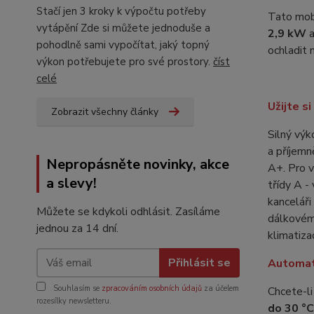
Stačí jen 3 kroky k výpočtu potřeby
Tato mob
vytápění Zde si můžete jednoduše a
2,9 kW
a
pohodlně sami vypočítat, jaký topný
ochladit 
výkon potřebujete pro své prostory.
číst
celé
Užijte s
Zobrazit všechny články
Silný výk
a příjemn
Nepropásněte novinky, akce
A+. Pro 
a slevy!
třídy A -
kanceláři
Můžete se kdykoli odhlásit. Zasíláme
dálkovému
jednou za 14 dní.
klimatiza
Přihlásit se
Automat
Souhlasím se
zpracováním osobních údajů
za účelem
Chcete-l
rozesílky newsletteru.
do 30 °C