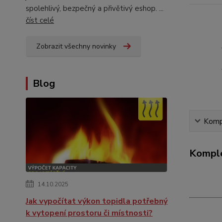
spolehlivý, bezpečný a přivětivý eshop. ...
číst celé
Zobrazit všechny novinky
Blog
Kompl
Komple
14.10.2025
Jak vypočítat výkon topidla potřebný
k vytopení prostoru či místnosti?