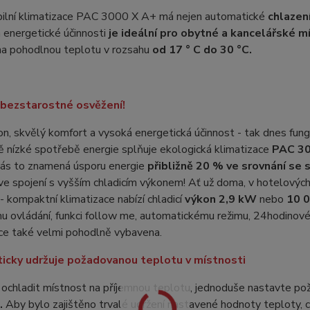
ilní klimatizace PAC 3000 X A+ má nejen automatické
chlazen
 energetické účinnosti
je ideální pro obytné a kancelářské m
na pohodlnou teplotu v rozsahu
od 17 ° C do 30 °C.
i bezstarostné osvěžení!
on, skvělý komfort a vysoká energetická účinnost - tak dnes fung
ě nízké spotřebě energie splňuje ekologická klimatizace
PAC 30
vás to znamená úsporu energie
přibližně 20 % ve srovnání se 
 ve spojení s vyšším chladicím výkonem! Ať už doma, v hotelových
 - kompaktní klimatizace nabízí chladicí
výkon 2,9 kW
nebo
10 0
 ovládání, funkci follow me, automatickému režimu, 24hodinovém
ce také velmi pohodlně vybavena.
icky udržuje požadovanou teplotu v místnosti
i ochladit místnost na příjemnou teplotu, jednoduše nastavte 
.
Aby bylo zajištěno trvalé udržení nastavené hodnoty teploty, c