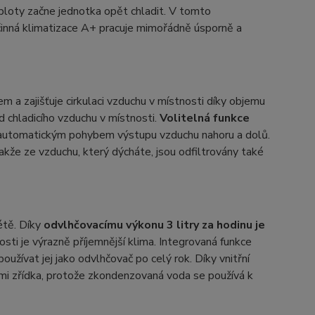
loty začne jednotka opět chladit. V tomto
činná klimatizace A+ pracuje mimořádně úsporně a
m a zajišťuje cirkulaci vzduchu v místnosti díky objemu
d chladicího vzduchu v místnosti.
Volitelná funkce
i automatickým pohybem výstupu vzduchu nahoru a dolů.
takže ze vzduchu, který dýcháte, jsou odfiltrovány také
étě. Díky
odvlhčovacímu výkonu 3 litry za hodinu je
sti je výrazně příjemnější klima. Integrovaná funkce
oužívat jej jako odvlhčovač po celý rok. Díky vnitřní
mi zřídka, protože zkondenzovaná voda se používá k