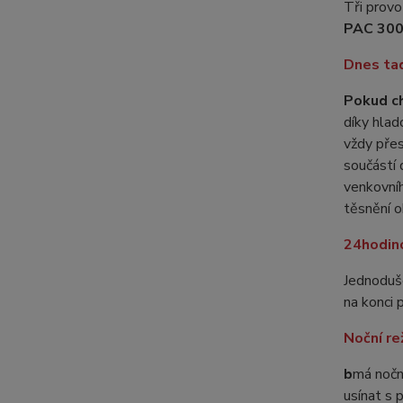
Tři provo
PAC 300
Dnes tad
Pokud ch
díky hlad
vždy přes
součástí 
venkovníh
těsnění o
24hodin
Jednoduše
na konci 
Noční re
b
má nočn
usínat s 