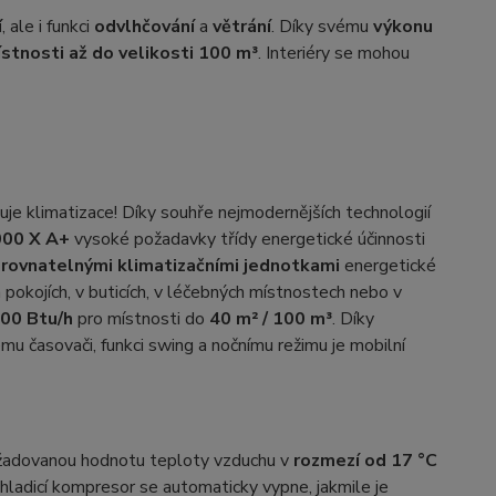
í
, ale i funkci
odvlhčování
a
větrání
. Díky svému
výkonu
ístnosti až do velikosti 100 m³
. Interiéry se mohou
uje klimatizace! Díky souhře nejmodernějších technologií
00 X A+
vysoké požadavky třídy energetické účinnosti
srovnatelnými klimatizačními jednotkami
energetické
 pokojích, v buticích, v léčebných místnostech nebo v
00 Btu/h
pro místnosti do
40 m² / 100 m³
. Díky
u časovači, funkci swing a nočnímu režimu je mobilní
požadovanou hodnotu teploty vzduchu v
rozmezí od 17 °C
hladicí kompresor se automaticky vypne, jakmile je