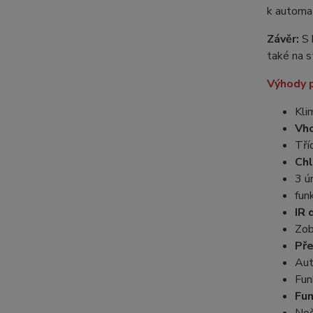
k automat
Závěr:
S 
také na s
Výhody p
Kli
Vho
Tří
Chl
3 ú
fun
IR 
Zob
Pře
Aut
Fun
Fu
Noč