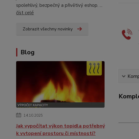
spolehlivý, bezpečný a přivětivý eshop. ...
číst celé
Zobrazit všechny novinky
Blog
Kompl
Komple
14.10.2025
Jak vypočítat výkon topidla potřebný
k vytopení prostoru či místnosti?