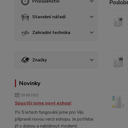
Příslušenství
Podobn
Stavební nářadí
Zahradní technika
Značky
Novinky
29.08.2022
Spustili jsme nový eshop!
Po 5 letech fungování jsme pro Vás
připravili novou verzi eshopu. Je potřeba
jít s dobou a nabídnout moderní,