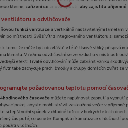
nebo klesne,
zařízení se znovu spustí, aby zajistilo příjem
 ventilátoru a odvlhčovače
ňovou funkcí ventilace
a vertikálně nastavitelnými lamelami 
ván po místnosti. Svěží vítr z integrovaného ventilátoru si samoz
k tomu, že může být obzvláště v létě tísnivě vlhký, přispívá in
u klimatu. V režimu odvlhčování se ze vzduchu v místnosti ods
 vedlejší efekt: Trvalé odvlhčování může zabránit vzniku škodlivýc
 filtr také zachycuje prach, žmolky a chlupy domácích zvířat ze v
ogramujte požadovanou teplotu pomocí časova
4hodinového časovače
můžete naplánovat zapnutí a vypnutí z
bývací pokoj, abyste mohli strávit zasloužený večer v příjemné 
te si lepší noční spánek v chladné ložnici v horkých letních dne
rčený čas poté, co usnete. Kompaktní klimatizace s hlučností p
o použití v ložnicích.