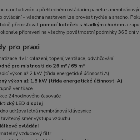
ímo na intuitivním a přehledném ovládacím panelu s membránový
 ovládání – všechna nastavení lze provést rychle a snadno. Pokud
exibilně přemisťovat
pomocí koleček s hladkým chodem
a zapu
dokonale připraveni na všechny povětrnostní podmínky 365 dní v 
y pro praxi
matizace 4v1: chlazení, topení, ventilace, odvlhčování
dné pro místnosti do 26 m² / 65 m³
adicí výkon až 2 kW (třída energetické účinnosti A)
ný výkon až 1,8 kW (třída energetické účinnosti A)
tupně ventilace
kce 24hodinového časovače
ktický LED displej
dno udržovatelná membránová klávesnice
tavitelný směr výstupu vzduchu
dálkové ovládání
ímatelný vzduchový filtr