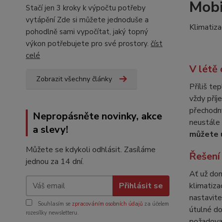
Mobi
Stačí jen 3 kroky k výpočtu potřeby
vytápění Zde si můžete jednoduše a
Klimatiza
pohodlně sami vypočítat, jaký topný
výkon potřebujete pro své prostory.
číst
celé
V létě 
Zobrazit všechny články
Příliš tep
vždy příj
přechodný
Nepropásněte novinky, akce
neustále 
a slevy!
můžete u
Můžete se kdykoli odhlásit. Zasíláme
Řešení
jednou za 14 dní.
Ať už dom
Přihlásit se
klimatiza
nastavit
Souhlasím se
zpracováním osobních údajů
za účelem
útulné d
rozesílky newsletteru.
požadovan