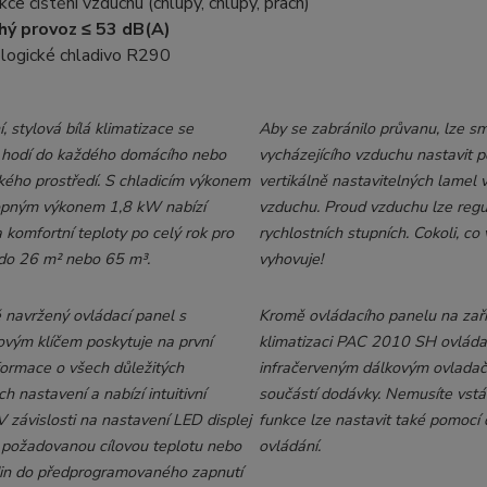
kce čištění vzduchu (chlupy, chlupy, prach)
hý provoz ≤ 53 dB(A)
logické chladivo R290
 stylová bílá klimatizace se
Aby se zabránilo průvanu, lze s
 hodí do každého domácího nebo
vycházejícího vzduchu nastavit 
kého prostředí. S chladicím výkonem
vertikálně nastavitelných lamel 
opným výkonem 1,8 kW nabízí
vzduchu. Proud vzduchu lze regu
 komfortní teploty po celý rok pro
rychlostních stupních. Cokoli, co
 do 26 m² nebo 65 m³.
vyhovuje!
 navržený ovládací panel s
Kromě ovládacího panelu na zaří
ým klíčem poskytuje na první
klimatizaci PAC 2010 SH ovláda
formace o všech důležitých
infračerveným dálkovým ovladače
 nastavení a nabízí intuitivní
součástí dodávky. Nemusíte vstá
V závislosti na nastavení LED displej
funkce lze nastavit také pomocí
 požadovanou cílovou teplotu nebo
ovládání.
in do předprogramovaného zapnutí