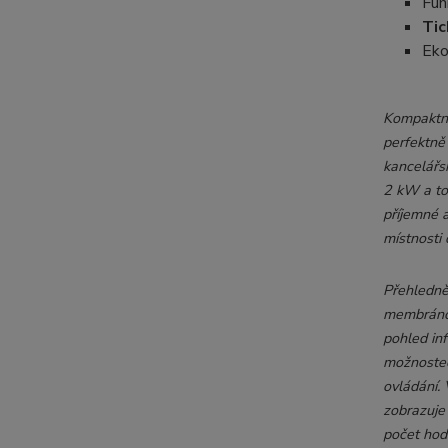
Fun
Tic
Eko
Kompaktní,
perfektně
kancelářs
2 kW a t
příjemné a
místnosti
Přehledně
membránov
pohled in
možnostech
ovládání. 
zobrazuje
počet hod