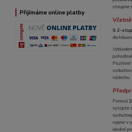
stoupne 
Přijímáme online platby
Včetně
S 2-stup
distribuo
Vzhledem 
pohodlném
Pozitivní
vzduchový
výdechu.
Předpr
Pomocí
2
vytopte o
vychutnej
vypne v u
ideální pr