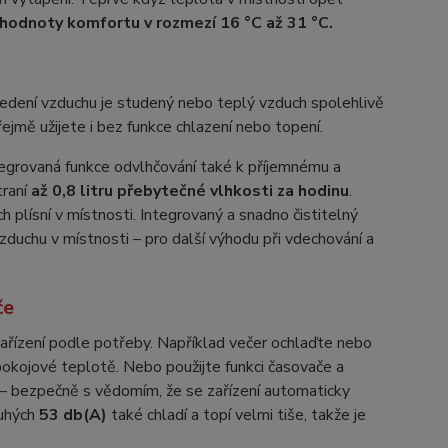
né hodnoty komfortu v rozmezí 16 °C až 31 °C.
vedení vzduchu je studený nebo teplý vzduch spolehlivě
řejmě užijete i bez funkce chlazení nebo topení.
tegrovaná funkce odvlhčování také k příjemnému a
traní
až 0,8 litru přebytečné vlhkosti za hodinu
.
h plísní v místnosti. Integrovaný a snadno čistitelný
zduchu v místnosti – pro další výhodu při vdechování a
če
ařízení podle potřeby. Například večer ochlaďte nebo
pokojové teplotě. Nebo použijte funkci časovače a
ch – bezpečně s vědomím, že se zařízení automaticky
ouhých
53 db(A)
také chladí a topí velmi tiše, takže je