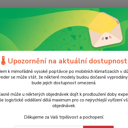
Nevíte
Hledat
+420
(Po-Ne
ílé zboží
Klima
Klimatizace
Mobilní klimatizace PAC 2010 SH Tro
🌡️ Upozornění na aktuální dostupnost
lní klimatizace PAC 2010 SH Tro
em k mimořádně vysoké poptávce po mobilních klimatizacích v d
ma těsnění do oken Airlock 100 
veder se může stát, že některé modely budou dočasně vyprodán
bude jejich dostupnost omezená.
TOP produkt
Doprava ZDARMA
asně může u některých objednávek dojít k prodloužení doby expe
e logistické oddělení dělá maximum pro co nejrychlejší vyřízení v
Klim
objednávek.
Trot
Děkujeme za Vaši trpělivost a pochopení.
ZDARMA
jednot