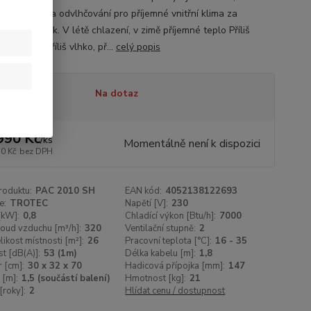
í, ventilaci a odvlhčování pro příjemné vnitřní klima za
oli podmínek. V létě chlazení, v zimě příjemné teplo Příliš
říliš zima, příliš vlhko, př...
celý popis
tupnost
Na dotaz
990 Kč
/
ks
Momentálně není k dispozici
50 Kč
bez DPH
roduktu:
PAC 2010 SH
EAN kód:
4052138122693
e:
TROTEC
Napětí [V]:
230
[kW]:
0,8
Chladící výkon [Btu/h]:
7000
oud vzduchu [m³/h]:
320
Ventilační stupně:
2
likost místnosti [m²]:
26
Pracovní teplota [°C]:
16 - 35
t [dB(A)]:
53 (1m)
Délka kabelu [m]:
1,8
 [cm]:
30 x 32 x 70
Hadicová přípojka [mm]:
147
 [m]:
1,5 (součástí balení)
Hmotnost [kg]:
21
[roky]:
2
Hlídat cenu / dostupnost