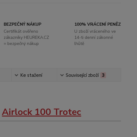
BEZPEČNÝ NÁKUP
100% VRÁCENÍ PENĚZ
Certifikát ověřeno
U zboží vráceného ve
zákazníky HEUREKA.CZ
14-ti denní zákonné
= bezpečný nákup
lhůtě
Ke stažení
Související zboží
3
n
Airlock 100 Trotec