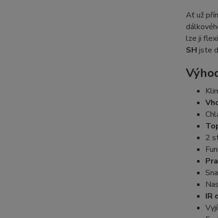
Ať už př
dálkového
lze ji fl
SH
jste 
Výhod
Kli
Vho
Chl
Top
2 s
Fun
Pra
Sna
Nas
IR 
Vyj