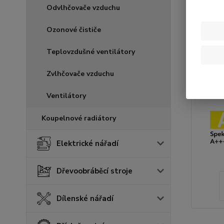
Odvlhčovače vzduchu
Ozonové čističe
Teplovzdušné ventilátory
Zvlhčovače vzduchu
Ventilátory
Koupelnové radiátory
Elektrické nářadí
Dřevoobráběcí stroje
Dílenské nářadí