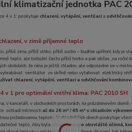
lní klimatizační jednotka PAC 
ce 4 v 1: poskytuje
chlazení, vytápění, ventilaci
a
odvlhčován
chlazení, v zimě příjemné teplo
lo, příliš zima, příliš vlhko, příliš sucho – buďme upřímní, kdy je 
emné teplo, ale bohužel často příliš horko a pak občas „na roční 
ch obdobích, že ráno je ještě chladno, ale odpoledne se v místn
vyhrabávat ventilátor ze skříně nebo vytahovat elektrický ohří
žívat chlazení, vytápění, ventilaci a odvlhčování kombinova
 4 v 1 pro optimální vnitřní klima: PAC 2010 SH
a, v kanceláři, v obchodních prostorách, na prázdninovém domě, v
ce ochladí místnosti
až do 26 m² / 65 m³ s chladicím výkon
elnou požadovanou teplotu. V chladnějších dnech poskytuje vše
odatečné teplo. Aby byla úspora
energie obzvláště účinná, k
é cílové teploty v místnosti, a to jak během chlazení, tak běh