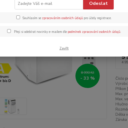
Odeslat
vytápěn
jakýchk
Souhlasím se
zpracováním osobních údajů
pro účely registrace.
teplo, p
Přeji si odebírat novinky e-mailem dle
podmínek zpracování osobních údajů
.
Dos
Zavřít
5 
4 9
8 990 Kč
- 33 %
Číslo p
Výrobc
Příkon 
Max. pr
Max. ve
Hlučnos
Rozměr
Délka v
Záruka 