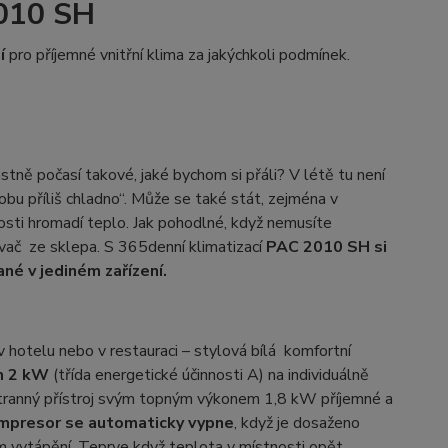
2010 SH
í
pro příjemné vnitřní klima za jakýchkoli podmínek.
vlastně počasí takové, jaké bychom si přáli? V létě tu není
dobu příliš chladno“. Může se také stát, zejména v
osti hromadí teplo. Jak pohodlné, když nemusíte
vač ze sklepa. S 365denní klimatizací
PAC 2010 SH si
né v jediném zařízení.
 hotelu nebo v restauraci – stylová bílá komfortní
em 2 kW
(třída energetické účinnosti A) na individuálně
stranný přístroj svým topným výkonem 1,8 kW příjemné a
ompresor se automaticky vypne
, když je dosaženo
em vytápění. Teprve když teplota v místnosti opět