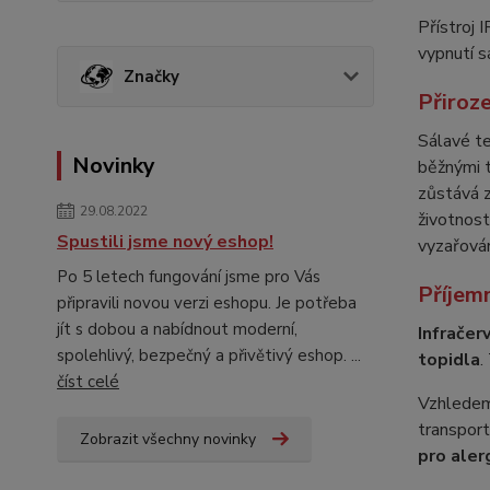
Přístroj
vypnutí s
Značky
Přiroz
Sálavé te
Novinky
běžnými t
zůstává 
29.08.2022
životnost
Spustili jsme nový eshop!
vyzařován
Po 5 letech fungování jsme pro Vás
Příjemn
připravili novou verzi eshopu. Je potřeba
jít s dobou a nabídnout moderní,
Infračer
spolehlivý, bezpečný a přivětivý eshop. ...
topidla
.
číst celé
Vzhledem 
transport
Zobrazit všechny novinky
pro aler