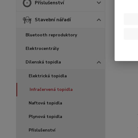
Příslušenství
Stavební nářadí
Bluetooth reproduktory
Elektrocentrály
Dílenská topidla
Elektrická topidla
Infračervená topidla
Naftová topidla
Plynová topidla
Příslušenství