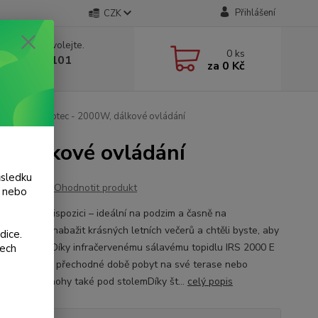
Přihlášení
CZK
 si rady? Zavolejte.
0
ks
 775 986 101
za
0 Kč
, 8-20 hod.)
IRS 2000 E Trotec - 2000W, dálkové ovládání
W, dálkové ovládání
ůsledku
Ohodnotit produkt
y nebo
okamžitě k dispozici – ideální na podzim a časně na
Nemůžete se nabažit krásných letních večerů a chtěli byste, aby
dice.
 co nejdéle? Díky infračervenému sálavému topidlu IRS 2000 E
šech
ete užívat i v přechodné době pobyt na své terase nebo
ě!Teplo na nohy také pod stolemDíky št...
celý popis