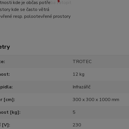
tnosti kde je občas potřeba zatopit
story kde se často větrá
vřené resp. polootevřené prostory
etry
ce
TROTEC
ost
12 kg
pidla
Infrazářič
r [cm]
300 x 300 x 1000 mm
ost [kg]
5
 [V]
230