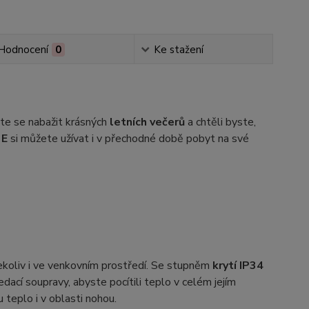
Hodnocení
0
Ke stažení
ete se nabažit krásných
letních večerů
a chtěli byste,
 E
si můžete užívat i v přechodné době pobyt na své
dekoliv i ve venkovním prostředí. Se stupněm
krytí IP34
edací soupravy, abyste pocítili teplo v celém jejím
teplo i v oblasti nohou.