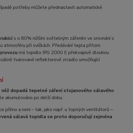
případě potřeby můžete přednastavit automatické
rubicí
s o 80% nižším světelným zářením ve srovnání s
u atmosféru při svíčkách. Předávání tepla přitom
 provozu
má topidlo IRS 2000 E překvapivě dlouhou
ciálně tvarované reflektorové zrcadlo umožňující
ní
 na něž dopadá tepelné záření stojanového sálavého
těle akumulováno po delší dobu.
 přímo a není – tak, jako např. u topných ventilátorů –
rvená sálavá topidla se proto doporučují zejména