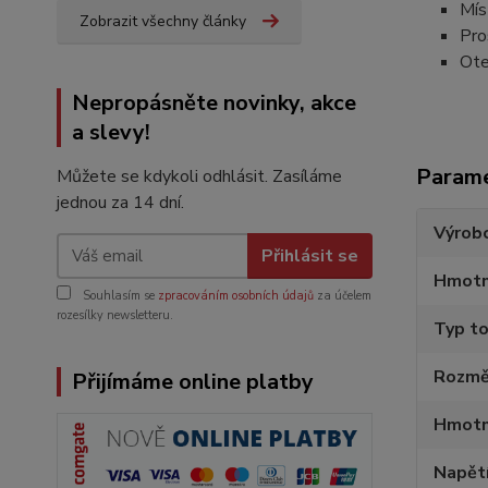
Mís
Zobrazit všechny články
Pro
Ote
Nepropásněte novinky, akce
a slevy!
Param
Můžete se kdykoli odhlásit. Zasíláme
jednou za 14 dní.
Výrob
Přihlásit se
Hmotn
Souhlasím se
zpracováním osobních údajů
za účelem
rozesílky newsletteru.
Typ to
Rozmě
Přijímáme online platby
Hmotn
Napětí