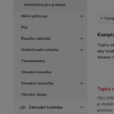
Ventilátory pro průmysl
Měřící přístroje
Kompl
Pily
Komple
Řezačky obkladů
Teplo ok
Odvlhčovače vzduchu
aby trva
terase
n
Termokamery
Stavební kolečka
Stavební míchačky
Teplo 
Vibrační desky
Díky štíh
je chráně
Zahradní technika
prostoru.