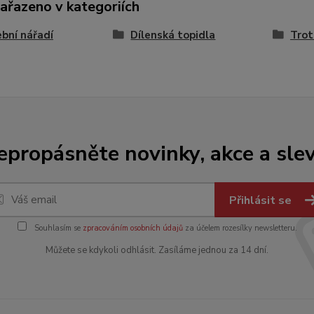
zařazeno v kategoriích
bní nářadí
Dílenská topidla
Trot
epropásněte novinky, akce a slev
Přihlásit se
Souhlasím se
zpracováním osobních údajů
za účelem rozesílky newsletteru.
Můžete se kdykoli odhlásit. Zasíláme jednou za 14 dní.