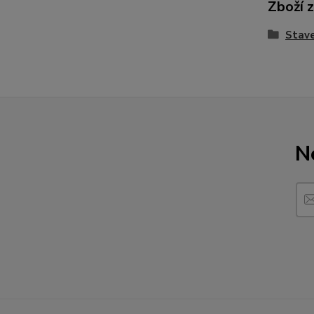
Zboží 
Stave
N