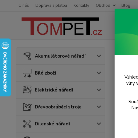
O nás
Doprava a platba
Kontakty
Obchod
Blog
Úvod
S
Akumulátorové nářadí
Infr
Bílé zboží
Vzhled
Akce
vlny 
Elektrické nářadí
Souč
Dřevoobráběcí stroje
Naš
Dílenské nářadí