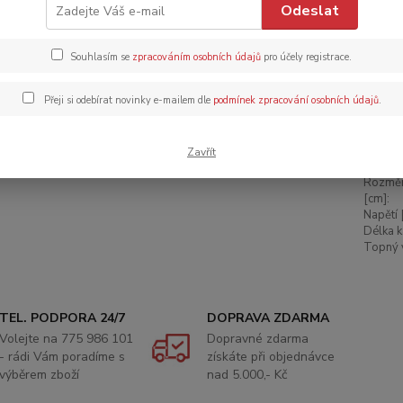
Odeslat
Dos
Souhlasím se
zpracováním osobních údajů
pro účely registrace.
2 
1 8
Přeji si odebírat novinky e-mailem dle
podmínek zpracování osobních údajů
.
Číslo p
Zavřít
Hmotno
Rozmě
[cm]:
Napětí 
Délka k
Topný 
TEL. PODPORA 24/7
DOPRAVA ZDARMA
Volejte na 775 986 101
Dopravné zdarma
- rádi Vám poradíme s
získáte při objednávce
výběrem zboží
nad 5.000,- Kč