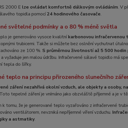
 IRS 2000 E
lze ovládat komfortně dálkovým ovládáním
. V 
álavého topidla pomocí
24 hodinového časovače
.
ené světelné podmínky a o 80 % méně světla
plo je generováno vysoce kvalitní
karbonovou infračervenou t
opnými trubicemi. Takže si můžete bez oslnění vychutnat útulno
zachováno ze 100 %.
S průměrnou životností až 5 500 hodin
 a vyžaduje jen malou údržbu. Infračervené sálavé topidlo má spe
í tepla do šířky.
é teplo na principu přirozeného slunečního záře
vené záření nezahřívá okolní vzduch, ale objekty a osoby,
 Toto tepelné záření je vnímáno jako obzvláště příjemné a je v 
k tomu, že je generované teplo vyzařováno z infračervené trubice
ováno ventilátorem, nevzniká nepříjemné víření vzduchu.
Infrače
giky a astmatiky
.