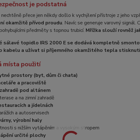
ezpečnost je podstatná
nechtěně přece jen někdy došlo k vychýlení přístroje z jeho vz
ní okamžitě přívod proudu
. Navíc se generuje varovný signál.
pohybujícími předměty s topnou trubicí.
Mřížka slouží rovněž j
 sálavé topidlo IRS 2000 E se dodává kompletně smontovan
 kabelu a užívat si příjemného okamžitého tepla stisknutí
 místa použití
tné prostory (byt, dům či chata)
celáře a pracoviště
zahradě pod altánem
terase a na zimní zahradě
estauracích a jídelnách
arážích a autoservisech
árny, výrobní haly
tnosti s nižším vytápěním a vysokým stropem
ápění určité plochy