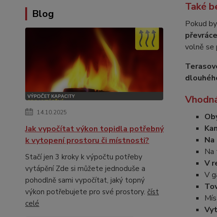
Také b
Blog
Pokud by 
převráce
volně se 
Terasové
dlouhého
Vhodná
14.10.2025
Oby
Kan
Jak vypočítat výkon topidla potřebný
Na 
k vytopení prostoru či místnosti?
Na 
Stačí jen 3 kroky k výpočtu potřeby
V r
vytápění Zde si můžete jednoduše a
V g
pohodlně sami vypočítat, jaký topný
Tov
výkon potřebujete pro své prostory.
číst
Mís
celé
Vyt