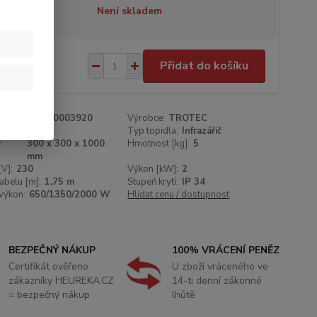
tupnost
Není skladem
290 Kč
/
ks
Přidat do košíku
93 Kč
bez DPH
roduktu:
1410003920
Výrobce:
TROTEC
st:
12 kg
Typ topidla:
Infrazářič
r
300 x 300 x 1000
Hmotnost [kg]:
5
mm
[V]:
230
Výkon [kW]:
2
abelu [m]:
1,75 m
Stupeň krytí:
IP 34
výkon:
650/1350/2000 W
Hlídat cenu / dostupnost
BEZPEČNÝ NÁKUP
100% VRÁCENÍ PENĚZ
Certifikát ověřeno
U zboží vráceného ve
zákazníky HEUREKA.CZ
14-ti denní zákonné
= bezpečný nákup
lhůtě