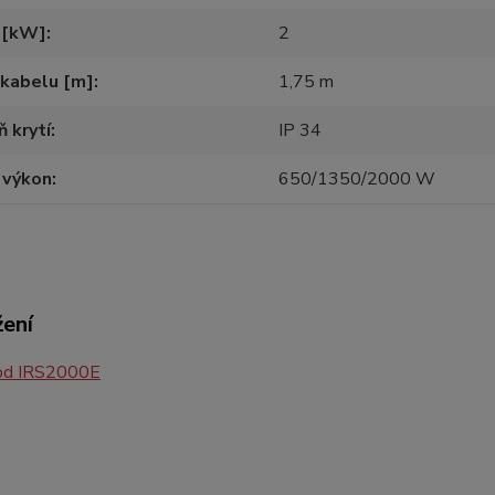
 [kW]
2
 kabelu [m]
1,75 m
 krytí
IP 34
 výkon
650/1350/2000 W
žení
d IRS2000E