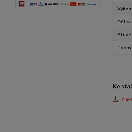
Výkon
Délka
Stupeň
Topný
Ke sta
Návo