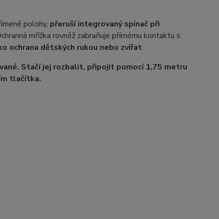
přímené polohy,
přeruší integrovaný spínač při
 Ochranná mřížka rovněž zabraňuje přímému kontaktu s
ako ochrana dětských rukou nebo zvířat
.
é. Stačí jej rozbalit, připojit pomocí 1,75 metru
m tlačítka.