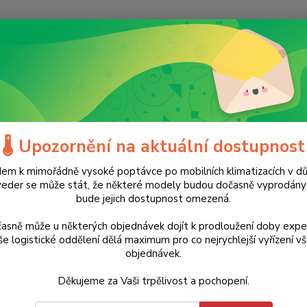
Nevíte
Hledat
+420
(Po-Ne
tavební nářadí
Dílenská topidla
Infračervená topidla
Infrazářič 
azářič IRS 2000 E Trotec - 2000
🌡️ Upozornění na aktuální dostupnost
em k mimořádně vysoké poptávce po mobilních klimatizacích v d
TOP produkt
Doprava ZDARMA
veder se může stát, že některé modely budou dočasně vyprodán
2 990 Kč
bude jejich dostupnost omezená.
- 23 %
Teplo 
jaře. 
asně může u některých objednávek dojít k prodloužení doby expe
trvaly
e logistické oddělení dělá maximum pro co nejrychlejší vyřízení v
objednávek.
si můž
balkón
Děkujeme za Vaši trpělivost a pochopení.