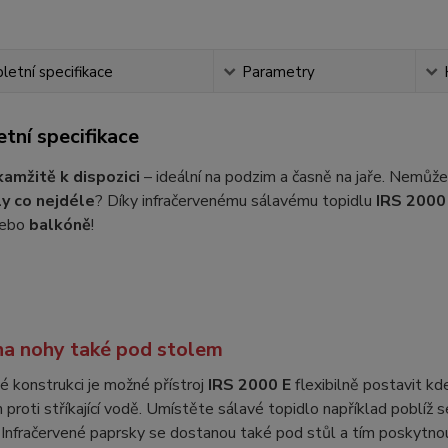
etní specifikace
Parametry
tní specifikace
amžitě k dispozici
– ideální na podzim a časně na jaře. Nemůž
ly co nejdéle
? Díky infračervenému sálavému topidlu
IRS 2000
ebo
balkóně
!
na nohy také pod stolem
lé konstrukci je možné přístroj
IRS 2000 E
flexibilně postavit k
n proti stříkající vodě. Umístěte sálavé topidlo například poblíž s
 Infračervené paprsky se dostanou také pod stůl a tím poskytnou 