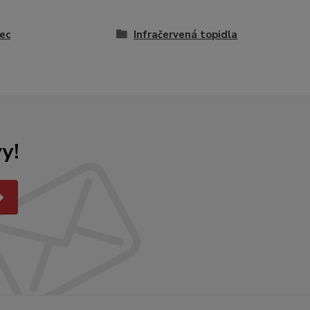
ec
Infračervená topidla
y!