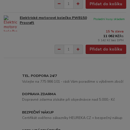
Přidat do košíku
Elektrické motorové kolečko PWB150
Poslední kusy skladem
Procraft
15 % sleva
11 062 Kč
/
ks
9 142 Kč
bez DPH
Přidat do košíku
TEL. PODPORA 24/7
Volejte na 775 986 101 - rádi Vám poradíme s výběrem zboží
DOPRAVA ZDARMA
Dopravné zdarma získáte při objednávce nad 5.000,- Kč
BEZPEČNÝ NÁKUP
Certifikát ověřeno zákazníky HEUREKA.CZ = bezpečný nákup