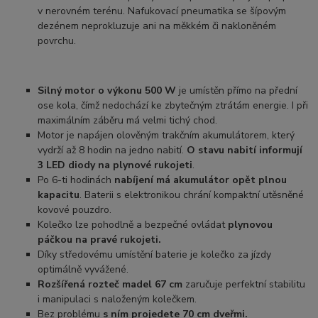
v nerovném terénu. Nafukovací pneumatika se šípovým
dezénem neprokluzuje ani na měkkém či nakloněném
povrchu.
Silný motor o výkonu 500 W
je umístěn přímo na přední
ose kola, čímž nedochází ke zbytečným ztrátám energie. I při
maximálním záběru má velmi tichý chod.
Motor je napájen olověným trakčním akumulátorem, který
vydrží až 8 hodin na jedno nabití.
O stavu nabití informují
3 LED diody na plynové rukojeti
.
Po 6-ti hodinách
nabíjení má akumulátor opět plnou
kapacitu
. Baterii s elektronikou chrání kompaktní utěsněné
kovové pouzdro.
Kolečko lze pohodlně a bezpečné ovládat
plynovou
páčkou na pravé rukojeti.
Díky středovému umístění baterie je kolečko za jízdy
optimálně vyvážené.
Rozšířená rozteč madel 67 cm
zaručuje perfektní stabilitu
i manipulaci s naloženým kolečkem.
Bez problému
s ním projedete 70 cm dveřmi.