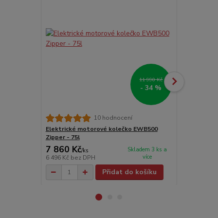
11 990 Kč
- 34 %
10 hodnocení
Elektrické motorové kolečko EWB500
Elektrické 
Zipper - 75l
Zipper - 75l
7 860 Kč
8 489 Kč
Skladem 3 ks a
/
ks
více
6 496 Kč
bez DPH
7 016 Kč
bez
Přidat do košíku