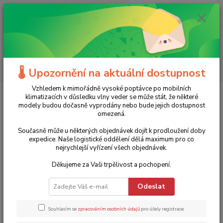
0
ks
+420 775 986 101
CZK
za
0 Kč
(Po-Ne, 8-20 hod.)
Menu
Hledat
🌡️ Upozornění na aktuální dostupnost
Vzhledem k mimořádně vysoké poptávce po mobilních
Úvod
Stavební nářadí
Stavební kolečka
Elektrické motorové kolečko
klimatizacích v důsledku vlny veder se může stát, že některé
S500 Duramot - 75l
modely budou dočasně vyprodány nebo bude jejich dostupnost
omezená.
Elektrické motorové kolečko S500
Současně může u některých objednávek dojít k prodloužení doby
Duramot - 75l
expedice. Naše logistické oddělení dělá maximum pro co
nejrychlejší vyřízení všech objednávek.
Novinka
Akce
Doprava ZDARMA
Děkujeme za Vaši trpělivost a pochopení.
Odeslat
Souhlasím se
zpracováním osobních údajů
pro účely registrace.