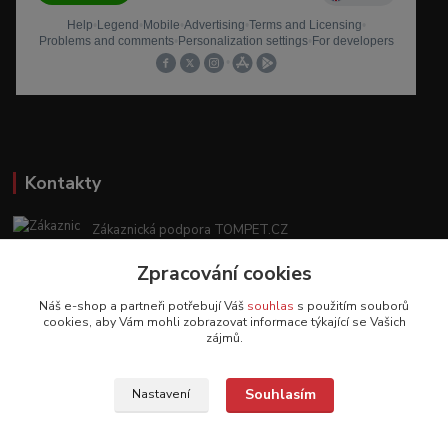
Kontakty
Zákaznická podpora TOMPET.CZ
+420 775 986 101
Zpracování cookies
(Po-Ne, 8-20 hod.)
Náš e-shop a partneři potřebují Váš
souhlas
s použitím souborů
obchod@tompet.cz
cookies, aby Vám mohli zobrazovat informace týkající se Vašich
zájmů.
Souhlasím
Nastavení
Veškeré texty a popisy vytvořila společnost TOMPET.CZ s.r.o. - 2017-2026 ©