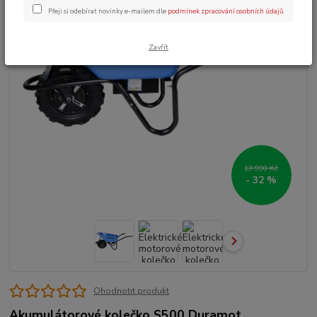
Přeji si odebírat novinky e-mailem dle
podmínek zpracování osobních údajů
.
Zavřít
13 990 Kč
- 32 %
Ohodnotit produkt
Akumulátorové kolečko S500 Duramot