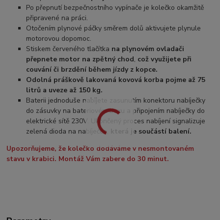
Po přepnutí bezpečnostního vypínače je kolečko okamžitě
připravené na práci.
Otočením plynové páčky směrem dolů aktivujete plynule
motorovou dopomoc.
Stiskem červeného tlačítka
na plynovém ovladači
přepnete motor na zpětný chod
,
což využijete při
couvání či brzdění během jízdy z kopce.
Odolná práškově lakovaná kovová korba pojme až 75
litrů a uveze až 150 kg.
Baterii jednoduše nabijete zasunutím konektoru nabíječky
do zásuvky na bateriovém boxu a připojením nabíječky do
elektrické sítě 230V. Ukončený proces nabíjení signalizuje
zelená dioda na nabíječce,
která je součástí balení.
Upozorňujeme, že kolečko dodáváme v nesmontovaném
stavu v krabici. Montáž Vám zabere do 30 minut.