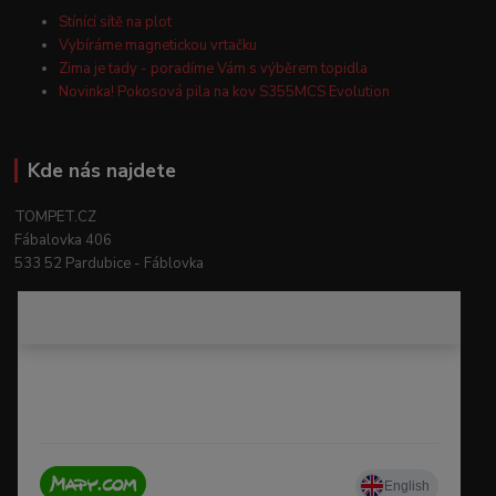
Stínící sítě na plot
Vybíráme magnetickou vrtačku
Zima je tady - poradíme Vám s výběrem topidla
Novinka! Pokosová pila na kov S355MCS Evolution
Kde nás najdete
TOMPET.CZ
Fábalovka 406
533 52 Pardubice - Fáblovka