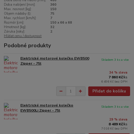
Doba běhu na nabití [min]:
480
Doba nabíjení [min]:
360
Max. nosnost [kg]:
150
Objem nádoby (l):
75
Max. rychlost [km/h]:
7
Rozměr [cm]:
150 x 66 x 68
Hmotnost [kg]:
32
Záruka [roky]:
2
Hlídat cenu / dostupnost
Podobné produkty
Elektrické motorové kolečko EWB500
Skladem 3 ks a více
Zipper - 75l
34 % sleva
7 860 Kč
/
ks
6 496 Kč
bez DPH
Přidat do košíku
Elektrické motorové kolečko
Skladem 3 ks a více
EWB500Li Zipper - 75l
29 % sleva
8 489 Kč
/
ks
7 016 Kč
bez DPH