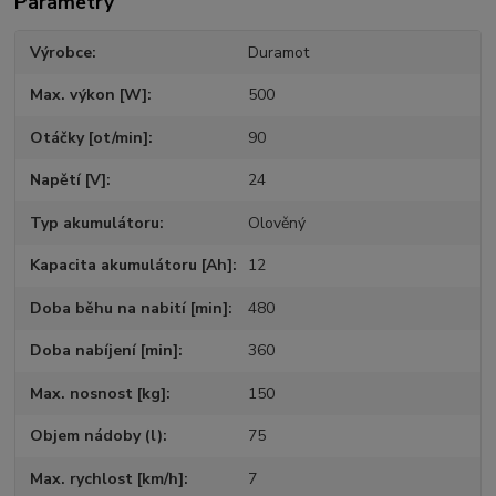
Parametry
Výrobce
Duramot
Max. výkon [W]
500
Otáčky [ot/min]
90
Napětí [V]
24
Typ akumulátoru
Olověný
Kapacita akumulátoru [Ah]
12
Doba běhu na nabití [min]
480
Doba nabíjení [min]
360
Max. nosnost [kg]
150
Objem nádoby (l)
75
Max. rychlost [km/h]
7