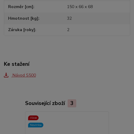
Rozměr [cm]
150 x 66 x 68
Hmotnost [kg]
32
Záruka [roky]
2
Ke stažení
Návod S500
Související zboží
3
Akce
TOP produkt
Novinka
Akce
Novinka