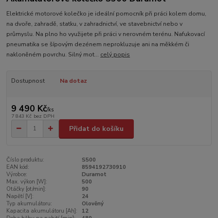
Elektrické motorové kolečko je ideální pomocník při práci kolem domu,
na dvoře, zahradě, statku, v zahradnictví, ve stavebnictví nebo v
průmyslu. Na plno ho využijete při práci v nerovném terénu. Nafukovací
pneumatika se šípovým dezénem neprokluzuje ani na měkkém či
nakloněném povrchu. Silný mot...
celý popis
Dostupnost
Na dotaz
9 490 Kč
/
ks
7 843 Kč
bez DPH
Přidat do košíku
Číslo produktu:
S500
EAN kód:
8594192730910
Výrobce:
Duramot
Max. výkon [W]:
500
Otáčky [ot/min]:
90
Napětí [V]:
24
Typ akumulátoru:
Olověný
Kapacita akumulátoru [Ah]:
12