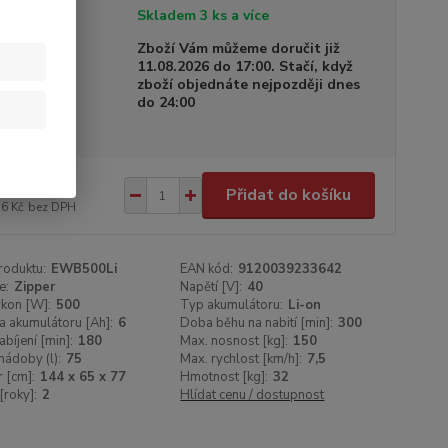
tupnost
Skladem 3 ks a více
a dodání
Zboží Vám můžeme doručit již
11.08.2026 do 17:00. Stačí, když
zboží objednáte nejpozději dnes
do 24:00
489 Kč
/
ks
Přidat do košíku
16 Kč
bez DPH
roduktu:
EWB500Li
EAN kód:
9120039233642
e:
Zipper
Napětí [V]:
40
ýkon [W]:
500
Typ akumulátoru:
Li-on
a akumulátoru [Ah]:
6
Doba běhu na nabití [min]:
300
bíjení [min]:
180
Max. nosnost [kg]:
150
ádoby (l):
75
Max. rychlost [km/h]:
7,5
 [cm]:
144 x 65 x 77
Hmotnost [kg]:
32
[roky]:
2
Hlídat cenu / dostupnost