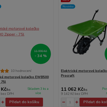
Akce
Novinka
11 990 Kč
- 34 %
10 hodnocení
Elektrické motorové koleč
Procraft
cké motorové kolečko EWB500
 75l
 Kč
11 062 Kč
Skladem 3 ks a
Pos
/
ks
/
ks
více
č
bez DPH
9 142 Kč
bez DPH
Přidat do košíku
Přidat do ko