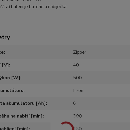
částí balení je baterie a nabíječka.
etry
ce
Zipper
 [V]
40
výkon [W]
500
kumulátoru
Li-on
ta akumulátoru [Ah]
6
ěhu na nabití [min]
300
abíjení [min]
180