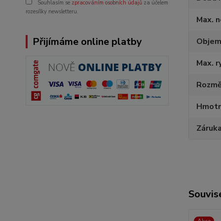
Souhlasím se
zpracováním osobních údajů
za účelem
rozesílky newsletteru.
Max. n
Přijímáme online platby
Objem
Max. r
Rozmě
Hmotn
Záruka
Souvise