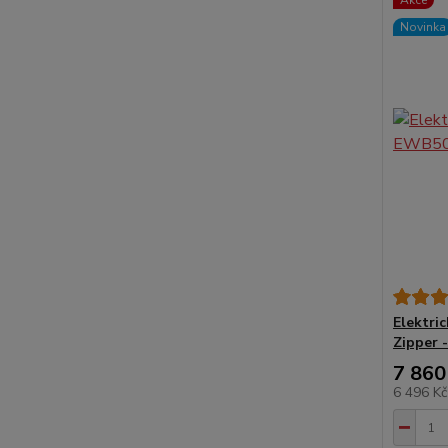
Akce
Novinka
Elektri
Zipper -
7 860
6 496 K