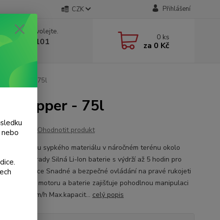
Přihlášení
CZK
 si rady? Zavolejte.
0
ks
 775 986 101
za
0 Kč
, 8-20 hod.)
0Li Zipper - 75l
Li Zipper - 75l
ůsledku
Ohodnotit produkt
y nebo
í pro přepravu sypkého materiálu v náročném terénu okolo
domu a zahrady Silná Li-Ion baterie s výdrží až 5 hodin pro
dice.
efektivitu práce Snadné a bezpečné ovládání na pravé rukojeti
šech
né umístění motoru a baterie zajišťuje pohodlnou manipulaci
hlost: 7,5 km/h Max.kapacit...
celý popis