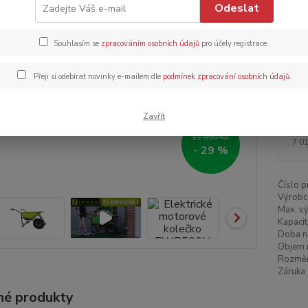
Odeslat
Dos
Dob
Souhlasím se
zpracováním osobních údajů
pro účely registrace.
Přeji si odebírat novinky e-mailem dle
podmínek zpracování osobních údajů
.
Zavřít
8 
11 990 Kč
7 0
- 29 %
Číslo p
Výrobc
Max. v
Kapacit
Doba na
Objem n
Rozměr
Záruka 
é produkty