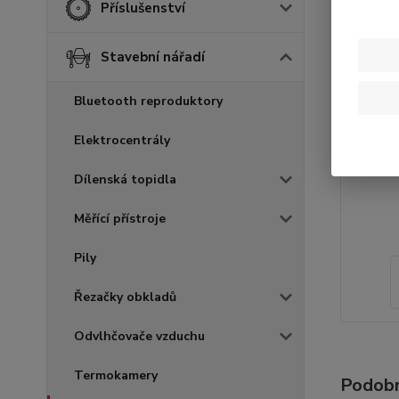
Příslušenství
Stavební nářadí
Bluetooth reproduktory
Elektrocentrály
Dílenská topidla
Měřící přístroje
Pily
Řezačky obkladů
Odvlhčovače vzduchu
Termokamery
Podobn