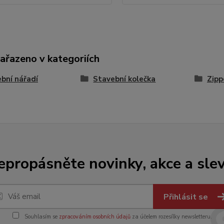
zařazeno v kategoriích
bní nářadí
Stavební kolečka
Zipp
epropásněte novinky, akce a slev
Přihlásit se
Souhlasím se
zpracováním osobních údajů
za účelem rozesílky newsletteru.