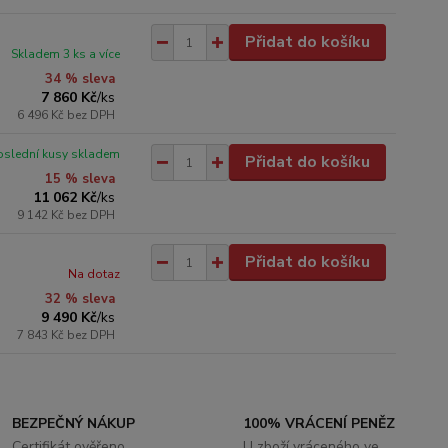
Přidat do košíku
Skladem 3 ks a více
34 % sleva
7 860 Kč
/
ks
6 496 Kč
bez DPH
oslední kusy skladem
Přidat do košíku
15 % sleva
11 062 Kč
/
ks
9 142 Kč
bez DPH
Přidat do košíku
Na dotaz
32 % sleva
9 490 Kč
/
ks
7 843 Kč
bez DPH
BEZPEČNÝ NÁKUP
100% VRÁCENÍ PENĚZ
Certifikát ověřeno
U zboží vráceného ve