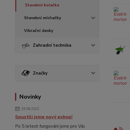
Stavební kolečka
Stavební míchačky
Vibrační desky
Zahradní technika
Značky
Novinky
29.08.2022
Spustili jsme nový eshop!
Po 5 letech fungování jsme pro Vás