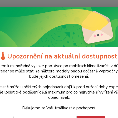
Nevíte
Hledat
+420
(Po-Ne
tavební nářadí
Stavební kolečka
Elektrické motorové kolečko EWB50
trické motorové kolečko EWB500
🌡️ Upozornění na aktuální dostupnost
em k mimořádně vysoké poptávce po mobilních klimatizacích v d
Akce
TOP produkt
veder se může stát, že některé modely budou dočasně vyprodán
bude jejich dostupnost omezená.
Ideáln
dvora, 
asně může u některých objednávek dojít k prodloužení doby expe
vyšší 
e logistické oddělení dělá maximum pro co nejrychlejší vyřízení v
objednávek.
Vyváže
Max.ryc
Děkujeme za Vaši trpělivost a pochopení.