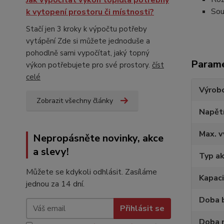
Jak vypočítat výkon topidla potřebný
Sou
k vytopení prostoru či místnosti?
Stačí jen 3 kroky k výpočtu potřeby
vytápění Zde si můžete jednoduše a
pohodlně sami vypočítat, jaký topný
Param
výkon potřebujete pro své prostory.
číst
celé
Výrob
Zobrazit všechny články
Napětí
Max. 
Nepropásněte novinky, akce
a slevy!
Typ a
Můžete se kdykoli odhlásit. Zasíláme
Kapaci
jednou za 14 dní.
Doba b
Přihlásit se
Doba n