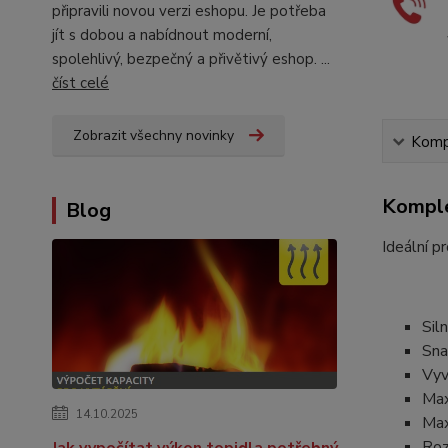
připravili novou verzi eshopu. Je potřeba
jít s dobou a nabídnout moderní,
spolehlivý, bezpečný a přivětivý eshop. ...
číst celé
Zobrazit všechny novinky
Kompl
Komple
Blog
Ideální p
Sil
Sna
Vyv
Max
14.10.2025
Max
Roz