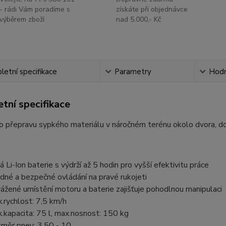
- rádi Vám poradíme s
získáte při objednávce
výběrem zboží
nad 5.000,- Kč
etní specifikace
Parametry
Hodn
tní specifikace
ro přepravu sypkého materiálu v náročném terénu okolo dvora, d
ná Li-Ion baterie s výdrží až 5 hodin pro vyšší efektivitu práce
dné a bezpečné ovládání na pravé rukojeti
ážené umístění motoru a baterie zajišťuje pohodlnou manipulaci
.rychlost: 7,5 km/h
.kapacita: 75 l, max.nosnost: 150 kg
měr pneu: 3,50 - 10