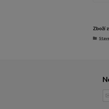
Zboží 
Stave
N