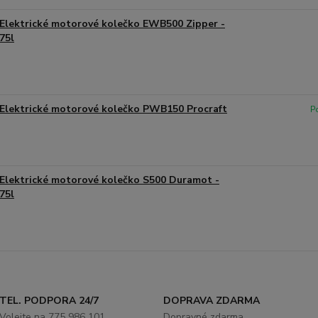
Elektrické motorové kolečko EWB500 Zipper -
75l
Elektrické motorové kolečko PWB150 Procraft
P
Elektrické motorové kolečko S500 Duramot -
75l
TEL. PODPORA 24/7
DOPRAVA ZDARMA
Volejte na 775 986 101
Dopravné zdarma