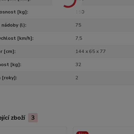
osnost [kg]
150
 nádoby (l)
75
ychlost [km/h]
7,5
r [cm]
144 x 65 x 77
ost [kg]
32
 [roky]
2
jící zboží
3