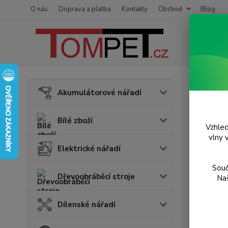
O nás
Doprava a platba
Kontakty
Obchod
Blog
Úvod
S
Akumulátorové nářadí
Elek
Bílé zboží
Vzhled
Novinka
vlny 
Elektrické nářadí
Souč
Dřevoobráběcí stroje
Naš
Dílenské nářadí