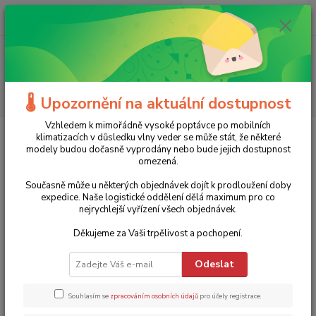
0
ks
+420 775 986 101
CZK
za
0 Kč
(Po-Ne, 8-20 hod.)
Menu
Hledat
🌡️ Upozornění na aktuální dostupnost
Vzhledem k mimořádně vysoké poptávce po mobilních
Úvod
Zahradní technika
Čerpadla
Příslušenství
Zpětná klapka s
klimatizacích v důsledku vlny veder se může stát, že některé
kovovým sedlem EURO GEOS - různé rozměry - DN 63 (2")
modely budou dočasně vyprodány nebo bude jejich dostupnost
omezená.
Zpětná klapka s kovovým sedlem
Současně může u některých objednávek dojít k prodloužení doby
EURO GEOS - různé rozměry - DN
expedice. Naše logistické oddělení dělá maximum pro co
nejrychlejší vyřízení všech objednávek.
63 (2")
Děkujeme za Vaši trpělivost a pochopení.
TOP produkt
969 Kč
- 15 %
Odeslat
Souhlasím se
zpracováním osobních údajů
pro účely registrace.