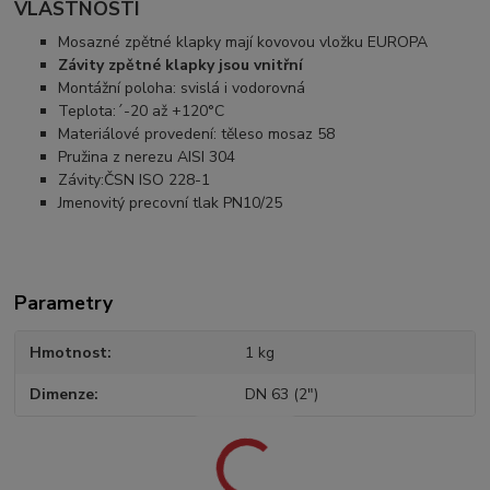
VLASTNOSTI
Mosazné zpětné klapky mají kovovou vložku EUROPA
Závity zpětné klapky jsou vnitřní
Montážní poloha: svislá i vodorovná
Teplota:´-20 až +120°C
Materiálové provedení: těleso mosaz 58
Pružina z nerezu AISI 304
Závity:ČSN ISO 228-1
Jmenovitý precovní tlak PN10/25
Parametry
Hmotnost
1 kg
Dimenze
DN 63 (2")