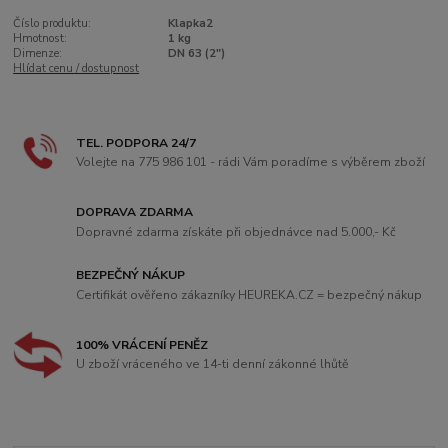
Číslo produktu:
Klapka2
Hmotnost:
1 kg
Dimenze:
DN 63 (2")
Hlídat cenu / dostupnost
TEL. PODPORA 24/7
Volejte na 775 986 101 - rádi Vám poradíme s výběrem zboží
DOPRAVA ZDARMA
Dopravné zdarma získáte při objednávce nad 5.000,- Kč
BEZPEČNÝ NÁKUP
Certifikát ověřeno zákazníky HEUREKA.CZ = bezpečný nákup
100% VRÁCENÍ PENĚZ
U zboží vráceného ve 14-ti denní zákonné lhůtě