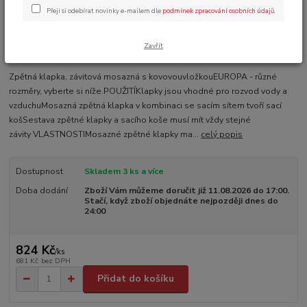
Přeji si odebírat novinky e-mailem dle
podmínek zpracování osobních údajů
.
Zavřít
Ohodnotit produkt
Zpětná klapka, závitová mosazná s kovovouvložkouEUROPA - různé
rozměry, vyberte si níže.POUŽITÍKlapky jsou vhodné pro rozvod vody a
vzduchuMosazná zpětná klapka v kombinaci se sacím sítem tvoří sací
košSestava zpětné klapky a sacího koše musí mít vždy stejné
závity VLASTNOSTIMosazné zpětné klapky ma...
celý popis
Dostupnost
Skladem 3 ks a více
Doba dodání
Zboží Vám můžeme doručit již 11.08.2026 do 17:00.
Stačí, když zboží objednáte nejpozději dnes do
24:00
824 Kč
/
ks
681 Kč
bez DPH
Přidat do košíku