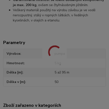
je max. 200 kg
, ovšem se čtyřnásobným jištěním.
Veškerý materiál použitý na výrobu závěsu je ve vodě
nerozpustný, stálý v ropných látkách, v ředěných
kyselinách, v olejích a etanolu.
Parametry
Výrobce
pumpa
Hmotnost
5 kg
Délka [m]
5 až 95 m
Délka v [m]
50
Zboží zařazeno v kategoriích