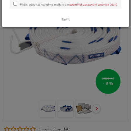
Přeji si odebírat novinky e-mailem dle
podmínek zpracování osobních údajů
.
Zavřít
1 090 Kč
- 9 %
Ohodnotit produkt