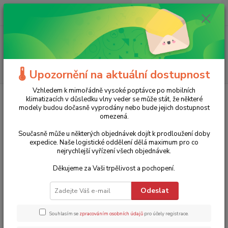
0
ks
+420 775 986 101
CZK
za
0 Kč
(Po-Ne, 8-20 hod.)
Menu
Hledat
🌡️ Upozornění na aktuální dostupnost
Vzhledem k mimořádně vysoké poptávce po mobilních
Úvod
Zahradní technika
Čerpadla
Příslušenství
Závěsné zařízení
klimatizacích v důsledku vlny veder se může stát, že některé
pro ponorná čerpadla PUMPA - 5 m až 95 m - 50
modely budou dočasně vyprodány nebo bude jejich dostupnost
omezená.
Závěsné zařízení pro ponorná
Současně může u některých objednávek dojít k prodloužení doby
čerpadla PUMPA - 5 m až 95 m -
expedice. Naše logistické oddělení dělá maximum pro co
nejrychlejší vyřízení všech objednávek.
50
Děkujeme za Vaši trpělivost a pochopení.
TOP produkt
Odeslat
Souhlasím se
zpracováním osobních údajů
pro účely registrace.