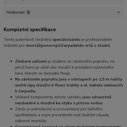
Hodnocení
0
Kompletní specifikace
Tento patentově chráněný
speciální
závěs
je profesionálním
řešením pro
montáž
ponorných
čerpadel
do vrtů
a
studní
.
Závěsné zařízení
je složeno ze závěsného popruhu, na
jehož konci je ušité oko sloužící k protažení nylonového
lana, kterým se čerpadlo fixuje.
Na závěsném popruhu jsou v odstupech po 1,5 m našity
suché zipy sloužící k fixaci trubky a el. kabelu vedoucích
k čerpadlu
.
Veškeré komponenty tohoto výrobku
jsou zdravotně
nezávadné a vhodné ke styku s pitnou vodou
.
Závěs je jednoduchý a srozumitelný pro běžného
spotřebitele a svým provedením nutí dodržet zásady
odborné montáže.
Garantovaná nosnost se všemi dodanými komponenty