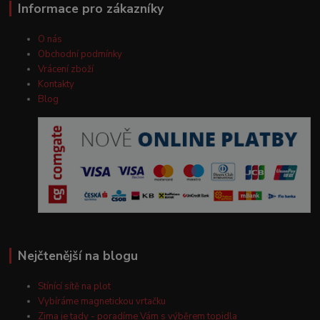
Informace pro zákazníky
O nás
Obchodní podmínky
Vrácení zboží
Kontakty
Blog
Nejčtenější na blogu
Stínící sítě na plot
Vybíráme magnetickou vrtačku
Zima je tady - poradíme Vám s výběrem topidla