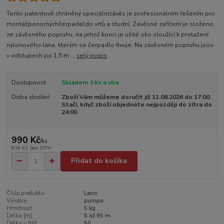
Tento patentově chráněný speciálnízávěs je profesionálním řešením pro
montážponornýchčerpadeldo vrtů a studní. Závěsné zařízení je složeno
ze závěsného popruhu, na jehož konci je ušité oko sloužící k protažení
nylonového lana, kterým se čerpadlo fixuje. Na závěsném popruhu jsou
v odstupech po 1,5 m ...
celý popis
Dostupnost
Skladem 3 ks a více
Doba dodání
Zboží Vám můžeme doručit již 11.08.2026 do 17:00.
Stačí, když zboží objednáte nejpozději do zítra do
24:00
990 Kč
/
ks
818 Kč
bez DPH
Přidat do košíku
Číslo produktu:
Lano
Výrobce:
pumpa
Hmotnost:
5 kg
Délka [m]:
5 až 95 m
Délka v [m]:
50