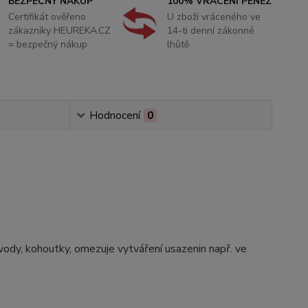
BEZPEČNÝ NÁKUP
100% VRÁCENÍ PENĚZ
Certifikát ověřeno
U zboží vráceného ve
zákazníky HEUREKA.CZ
14-ti denní zákonné
= bezpečný nákup
lhůtě
Hodnocení
0
zvody, kohoutky, omezuje vytváření usazenin např. ve