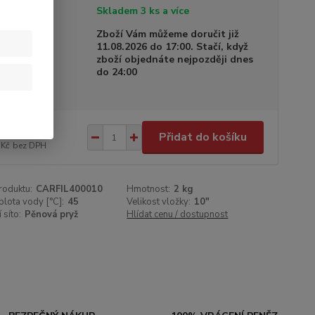
tupnost
Skladem 3 ks a více
a dodání
Zboží Vám můžeme doručit již
11.08.2026 do 17:00. Stačí, když
zboží objednáte nejpozději dnes
do 24:00
5 Kč
/
ks
Přidat do košíku
 Kč
bez DPH
roduktu:
CARFIL400010
Hmotnost:
2 kg
plota vody [°C]:
45
Velikost vložky:
10"
í síto:
Pěnová pryž
Hlídat cenu / dostupnost