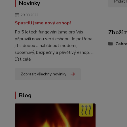
Přidat
Novinky
29.08.2022
Spustili jsme nový eshop!
Zboží 
Po 5 letech fungování jsme pro Vás
připravili novou verzi eshopu. Je potřeba
Zahra
jít s dobou a nabídnout moderní,
spolehlivý, bezpečný a přivětivý eshop. ...
číst celé
Zobrazit všechny novinky
Blog