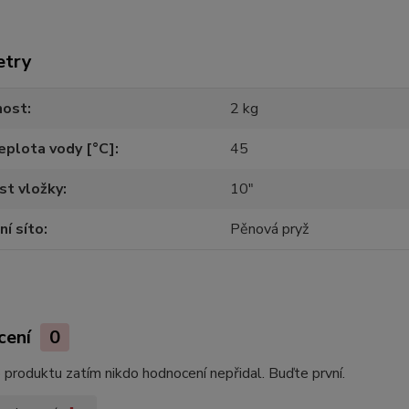
etry
ost
2 kg
eplota vody [°C]
45
st vložky
10"
ní síto
Pěnová pryž
cení
0
produktu zatím nikdo hodnocení nepřidal. Buďte první.