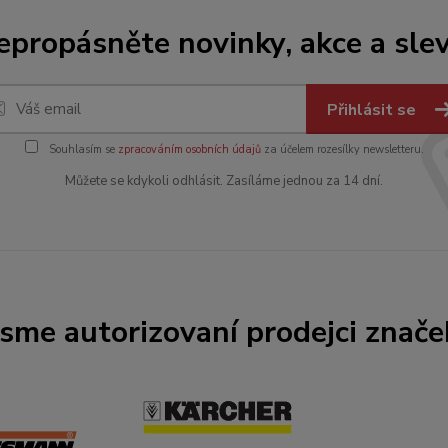
epropásněte novinky, akce a slev
Přihlásit se
Souhlasím se
zpracováním osobních údajů
za účelem rozesílky newsletteru.
Můžete se kdykoli odhlásit. Zasíláme jednou za 14 dní.
Jsme autorizovaní prodejci znače