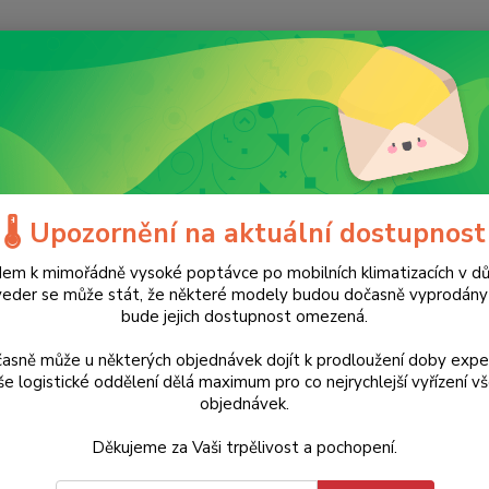
Nevíte
Hledat
+420
(Po-Ne
ahradní technika
Čerpadla
Příslušenství
Vložka s polyfosfátem 
ka s polyfosfátem pro Filtry D
🌡️ Upozornění na aktuální dostupnost
em k mimořádně vysoké poptávce po mobilních klimatizacích v d
ukt
veder se může stát, že některé modely budou dočasně vyprodán
bude jejich dostupnost omezená.
Vložka
vápena
asně může u některých objednávek dojít k prodloužení doby expe
tvorbě
e logistické oddělení dělá maximum pro co nejrychlejší vyřízení v
objednávek.
např. 
vodu s
Děkujeme za Vaši trpělivost a pochopení.