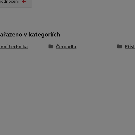
 hodnocení
zařazeno v kategoriích
dní technika
Čerpadla
Přís