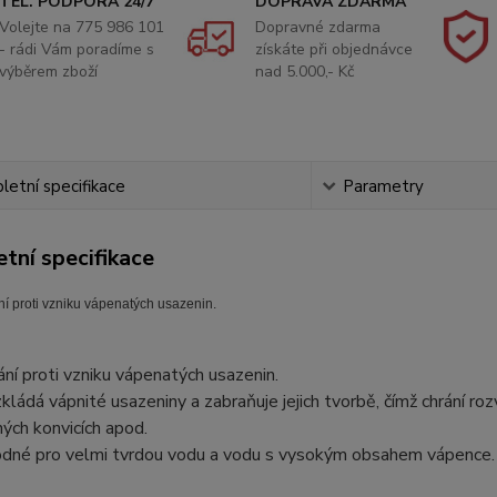
TEL. PODPORA 24/7
DOPRAVA ZDARMA
Volejte na 775 986 101
Dopravné zdarma
- rádi Vám poradíme s
získáte při objednávce
výběrem zboží
nad 5.000,- Kč
etní specifikace
Parametry
tní specifikace
ní proti vzniku vápenatých usazenin.
ání proti vzniku vápenatých usazenin.
kládá vápnité usazeniny a zabraňuje jejich tvorbě, čímž chrání ro
ných konvicích apod.
dné pro velmi tvrdou vodu a vodu s vysokým obsahem vápence.