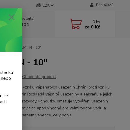
Přihlášení
CZK
 si rady? Zavolejte.
0
ks
 775 986 101
za
0 Kč
, 8-20 hod.)
pro Filtry DOLPHIN - 10"
OLPHIN - 10"
ůsledku
Ohodnotit produkt
y nebo
 chrání proti vzniku vápenatých usazenin.Chrání proti vzniku
tých usazenin.Rozkládá vápnité usazeniny a zabraňuje jejich
dice.
, čímž chrání rozvody, kohoutky, omezuje vytváření usazenin
šech
ve varných konvicích apod.Vhodné pro velmi tvrdou vodu a
 vysokým obsahem vápence.
celý popis