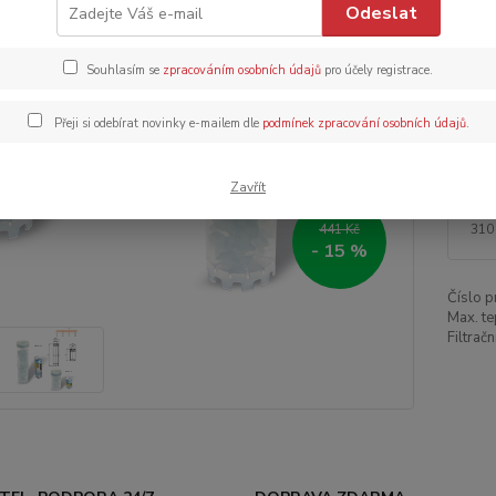
Odeslat
Dos
Dob
Souhlasím se
zpracováním osobních údajů
pro účely registrace.
Přeji si odebírat novinky e-mailem dle
podmínek zpracování osobních údajů
.
Zavřít
37
310
441 Kč
- 15 %
Číslo p
Max. te
Filtračn