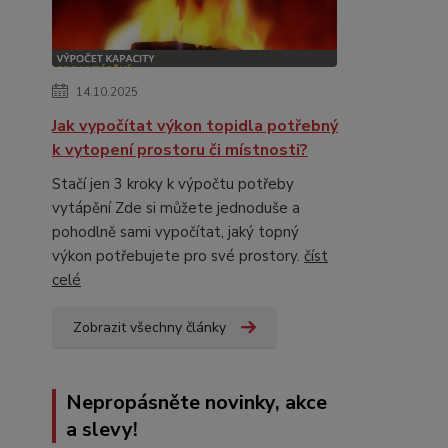
14.10.2025
Jak vypočítat výkon topidla potřebný
k vytopení prostoru či místnosti?
Stačí jen 3 kroky k výpočtu potřeby
vytápění Zde si můžete jednoduše a
pohodlně sami vypočítat, jaký topný
výkon potřebujete pro své prostory.
číst
celé
Zobrazit všechny články
Nepropásněte novinky, akce
a slevy!