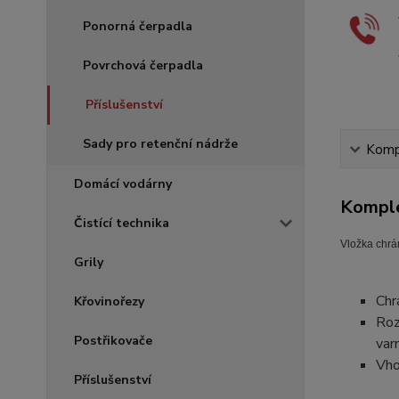
Ponorná čerpadla
Povrchová čerpadla
Příslušenství
Sady pro retenční nádrže
Kompl
Domácí vodárny
Komple
Čistící technika
Vložka chrá
Grily
Chr
Křovinořezy
Roz
Postřikovače
var
Vho
Příslušenství