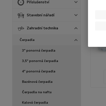
Příslušenství
Stavební nářadí
Zahradní technika
Čerpadla
3" ponorná čerpadla
3,5" ponorná čerpadla
4" ponorná čerpadla
Bazénová čerpadla
Čerpadla na naftu
Kalová čerpadla