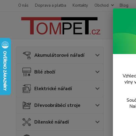
O nás
Doprava a platba
Kontakty
Obchod
Blog
Úvod
Z
Akumulátorové nářadí
Vlož
Bílé zboží
Vzhled
TOP prod
vlny 
Elektrické nářadí
Souč
Dřevoobráběcí stroje
Naš
Dílenské nářadí