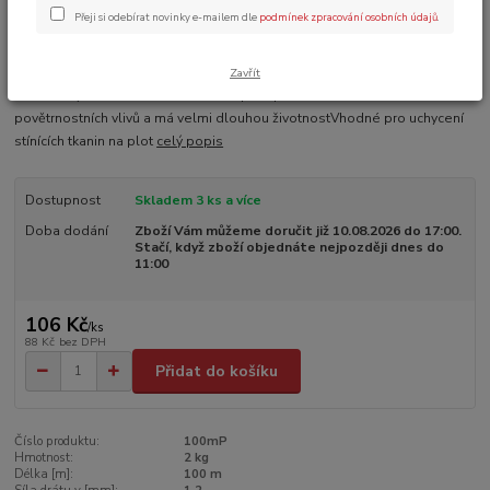
Přeji si odebírat novinky e-mailem dle
podmínek zpracování osobních údajů
.
Ohodnotit produkt
Vhodný zejména pro všechny vazačské práce v domě a na
Zavřít
zahradě.Vysoce kvalitní zinek chrání proti poškození korozí v důsledku
povětrnostních vlivů a má velmi dlouhou životnostVhodné pro uchycení
stínících tkanin na plot
celý popis
Dostupnost
Skladem 3 ks a více
Doba dodání
Zboží Vám můžeme doručit již 10.08.2026 do 17:00.
Stačí, když zboží objednáte nejpozději dnes do
11:00
106 Kč
/
ks
88 Kč
bez DPH
Přidat do košíku
Číslo produktu:
100mP
Hmotnost:
2 kg
Délka [m]:
100 m