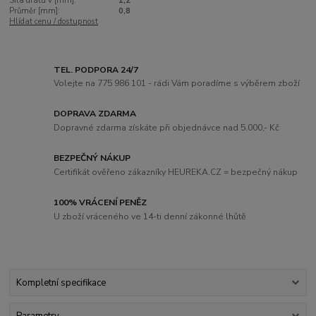
Síla drátu v [mm]:
1,2
Průměr [mm]:
0,8
Hlídat cenu / dostupnost
TEL. PODPORA 24/7
Volejte na 775 986 101 - rádi Vám poradíme s výběrem zboží
DOPRAVA ZDARMA
Dopravné zdarma získáte při objednávce nad 5.000,- Kč
BEZPEČNÝ NÁKUP
Certifikát ověřeno zákazníky HEUREKA.CZ = bezpečný nákup
100% VRÁCENÍ PENĚZ
U zboží vráceného ve 14-ti denní zákonné lhůtě
Kompletní specifikace