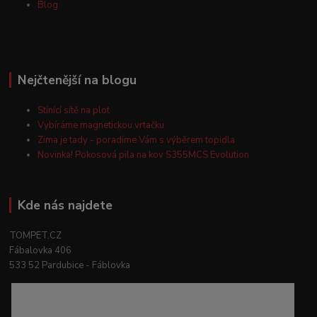
Blog
Nejčtenější na blogu
Stínící sítě na plot
Vybíráme magnetickou vrtačku
Zima je tady - poradíme Vám s výběrem topidla
Novinka! Pokosová pila na kov S355MCS Evolution
Kde nás najdete
TOMPET.CZ
Fábalovka 406
533 52 Pardubice - Fáblovka