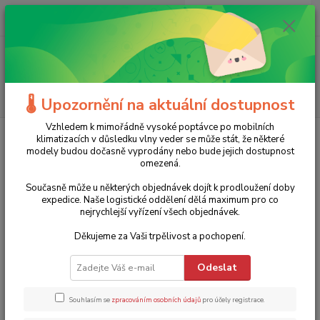
0
ks
+420 775 986 101
CZK
za
0 Kč
(Po-Ne, 8-20 hod.)
Menu
Hledat
🌡️ Upozornění na aktuální dostupnost
Vzhledem k mimořádně vysoké poptávce po mobilních
Úvod
Zahradní technika
Příslušenství
Vázací drát 100m pozink
klimatizacích v důsledku vlny veder se může stát, že některé
TOMPET - 1,2
modely budou dočasně vyprodány nebo bude jejich dostupnost
omezená.
Vázací drát 100m pozink TOMPET
Současně může u některých objednávek dojít k prodloužení doby
- 1,2
expedice. Naše logistické oddělení dělá maximum pro co
nejrychlejší vyřízení všech objednávek.
125 Kč
TOP produkt
- 15 %
Děkujeme za Vaši trpělivost a pochopení.
Odeslat
Souhlasím se
zpracováním osobních údajů
pro účely registrace.