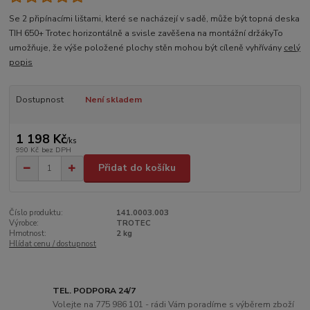
Se 2 připínacími lištami, které se nacházejí v sadě, může být topná deska
TIH 650+ Trotec horizontálně a svisle zavěšena na montážní držákyTo
umožňuje, že výše položené plochy stěn mohou být cíleně vyhřívány
celý
popis
Dostupnost
Není skladem
1 198 Kč
/
ks
990 Kč
bez DPH
Přidat do košíku
Číslo produktu:
141.0003.003
Výrobce:
TROTEC
Hmotnost:
2 kg
Hlídat cenu / dostupnost
TEL. PODPORA 24/7
Volejte na 775 986 101 - rádi Vám poradíme s výběrem zboží