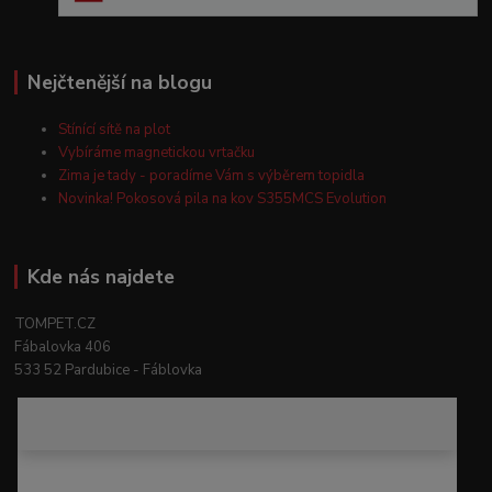
Nejčtenější na blogu
Stínící sítě na plot
Vybíráme magnetickou vrtačku
Zima je tady - poradíme Vám s výběrem topidla
Novinka! Pokosová pila na kov S355MCS Evolution
Kde nás najdete
TOMPET.CZ
Fábalovka 406
533 52 Pardubice - Fáblovka