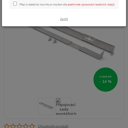
Přeji si odebírat novinky e-mailem dle
podmínek zpracování osobních údajů
.
Zavřít
1 390 Kč
- 14 %
Ohodnotit produkt