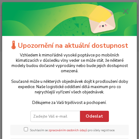
0
ks
+420 775 986 101
CZK
za
0 Kč
(Po-Ne, 8-20 hod.)
Menu
Hledat
🌡️ Upozornění na aktuální dostupnost
Vzhledem k mimořádně vysoké poptávce po mobilních
Úvod
Zahradní technika
Topení
příslušenství
Připojovací sada
klimatizacích v důsledku vlny veder se může stát, že některé
montážních nosníků pro infrapanel TIH 650+ Trotec
modely budou dočasně vyprodány nebo bude jejich dostupnost
omezená.
Připojovací sada montážních
Současně může u některých objednávek dojít k prodloužení doby
nosníků pro infrapanel TIH 650+
expedice. Naše logistické oddělení dělá maximum pro co
nejrychlejší vyřízení všech objednávek.
Trotec
Děkujeme za Vaši trpělivost a pochopení.
TOP produkt
Odeslat
Souhlasím se
zpracováním osobních údajů
pro účely registrace.