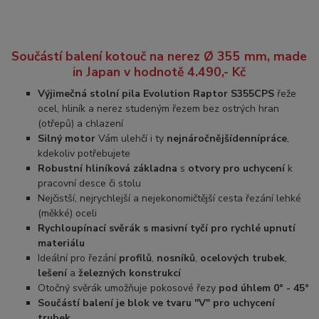
Součástí balení kotouč na nerez Ø 355 mm, made
in Japan v hodnotě 4.490,- Kč
Výjimečná stolní pila Evolution Raptor S355CPS
řeže
ocel, hliník a nerez studeným řezem bez ostrých hran
(otřepů) a chlazení
Silný motor
Vám ulehčí i ty
nejnáročnější
denní
práce
,
kdekoliv potřebujete
Robustní hliníková základna
s
otvory pro uchycení
k
pracovní desce či stolu
Nejčistší, nejrychlejší a nejekonomičtější cesta řezání lehké
(měkké) oceli
Rychloupínací svěrák s masivní tyčí pro rychlé upnutí
materiálu
Ideální pro řezání
profilů
,
nosníků
,
ocelových trubek
,
lešení
a
železných konstrukcí
Otočný svěrák umožňuje pokosové řezy
pod úhlem 0° - 45°
Součástí balení je blok ve tvaru "V" pro uchycení
trubek