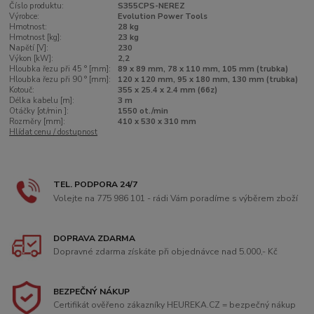
Číslo produktu:
S355CPS-NEREZ
Výrobce:
Evolution Power Tools
Hmotnost:
28 kg
Hmotnost [kg]:
23 kg
Napětí [V]:
230
Výkon [kW]:
2,2
Hloubka řezu při 45 ° [mm]:
89 x 89 mm, 78 x 110 mm, 105 mm (trubka)
Hloubka řezu při 90 ° [mm]:
120 x 120 mm, 95 x 180 mm, 130 mm (trubka)
Kotouč:
355 x 25.4 x 2.4 mm (66z)
Délka kabelu [m]:
3 m
Otáčky [ot/min ]:
1550 ot./min
Rozměry [mm]:
410 x 530 x 310 mm
Hlídat cenu / dostupnost
TEL. PODPORA 24/7
Volejte na 775 986 101 - rádi Vám poradíme s výběrem zboží
DOPRAVA ZDARMA
Dopravné zdarma získáte při objednávce nad 5.000,- Kč
BEZPEČNÝ NÁKUP
Certifikát ověřeno zákazníky HEUREKA.CZ = bezpečný nákup