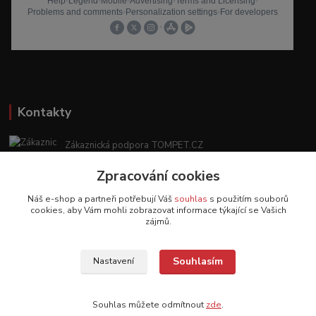
Kontakty
Zákaznická podpora TOMPET.CZ
+420 775 986 101
Zpracování cookies
(Po-Ne, 8-20 hod.)
Náš e-shop a partneři potřebují Váš
souhlas
s použitím souborů
obchod@tompet.cz
cookies, aby Vám mohli zobrazovat informace týkající se Vašich
zájmů.
Souhlasím
Nastavení
Veškeré texty a popisy vytvořila společnost TOMPET.CZ s.r.o. - 2017-2026 ©
TOMPET.CZ
Souhlas můžete odmítnout
zde
.
Vytvořeno na
Eshop-rychle.cz