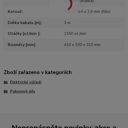
130 mm (trubka)
Kotouč
355 x 25.4 x 2.4 mm (66z)
Délka kabelu [m]
3 m
Otáčky [ot/min ]
1550 ot./min
Rozměry [mm]
410 x 530 x 310 mm
Zboží zařazeno v kategoriích
Elektrické nářadí
Pokosové pily
Nepropásněte novinky, akce a