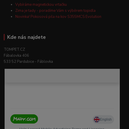
Vybíráme magnetickou vrtačku
Zima je tady - poradíme Vám s výběrem topidla
Novinka! Pokosová pila na kov S355MCS Evolution
Kde nás najdete
TOMPET.CZ
Fábalovka 406
533 52 Pardubice - Fáblovka