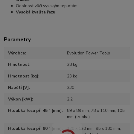
Odolnost vůči vysokým teplotám
Vysoká kvalita řezu
Parametry
Výrobce
Evolution Power Tools
Hmotnost
28 kg
Hmotnost [kg]
23 kg
Napětí [V]
230
Výkon [kW]
2,2
Hloubka řezu při 45 ° [mm]
89 x 89 mm, 78 x 110 mm, 105
mm (trubka)
Hloubka řezu při 90 ° [mm]
120 x 120 mm, 95 x 180 mm,