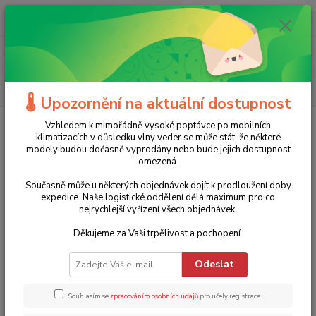
0
ks
+420 775 986 101
CZK
za
0 Kč
(Po-Ne, 8-20 hod.)
Menu
Hledat
🌡️ Upozornění na aktuální dostupnost
Úvod
Elektrické nářadí
Pokosové pily
Stolní pila na kov RAPTOR
Vzhledem k mimořádně vysoké poptávce po mobilních
S355CPS EVOLUTION - Ø 355 mm, vč. kotouče na nerez
klimatizacích v důsledku vlny veder se může stát, že některé
modely budou dočasně vyprodány nebo bude jejich dostupnost
Stolní pila na kov RAPTOR
omezená.
S355CPS EVOLUTION - Ø 355
Současně může u některých objednávek dojít k prodloužení doby
expedice. Naše logistické oddělení dělá maximum pro co
mm, vč. kotouče na nerez
nejrychlejší vyřízení všech objednávek.
Děkujeme za Vaši trpělivost a pochopení.
Novinka
17 990 Kč
- 24 %
Odeslat
Souhlasím se
zpracováním osobních údajů
pro účely registrace.