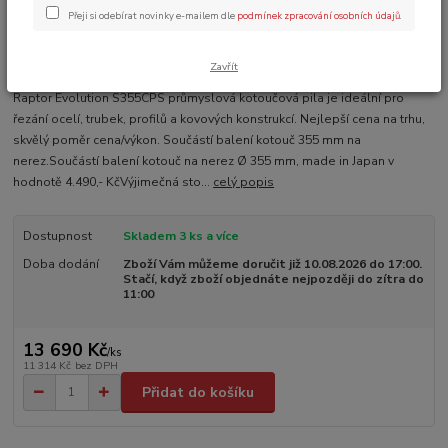
Přeji si odebírat novinky e-mailem dle
podmínek zpracování osobních údajů
.
Ohodnotit produkt
Zavřít
Raptor Evolution S355CPS průmyslová kotoučová pila je ideální pro
řezání ocelí, trubek, profilů a kovových konstrukcí. Nejlepší cena na trhu,
skvělý poměr cena/výkon. Součástí balení kotouč 355 mm na
nerez.Součástí balení kotouč na nerez Ø 355 mm, made in Japan v
hodnotě 4.490,- KčVýjimečná sto...
celý popis
Dostupnost
Skladem 3 ks a více
Doba dodání
Zboží Vám můžeme doručit již 10.08.2026 do 17:00.
Stačí, když zboží objednáte nejpozději do zítra do
11:00
13 690 Kč
/
ks
11 314 Kč
bez DPH
Přidat do košíku