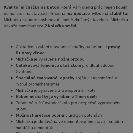
Kvalitní míchačka na beton
, která Vám ulehčí práci nejen kolem
domu, ale i na stavbách. Snadná
manipulace
,
výborná stabilita
.
Míchačku zvládne obsluhovat i méně zkušený stavebník. Míchačka
dokáže namíchat cca
2 kolečka směsi
.
Základem kvalitní stavební míchačky na beton je
pevný
litinový věnec
Míchačka je vybavena
nožní brzdou
Celokovová řemenice s ložiskem
pro dlouhodobou
životnost
Speciálně tvarované lopatky
zajišťují stejnoměrné a
rychlé promíchání směsi
Míchačka je vybavena 2 transportními koly
Buben míchačky je vyroben z 2 mm oceli
Pohodlné ruční ovládací kolo pro bezpečné vyprázdnění
bubnu
Možnost aretace bubnu
v určitých polohách
Míchačka je dodávána ve demontovaném stavu - snadná
montáž a demontáž