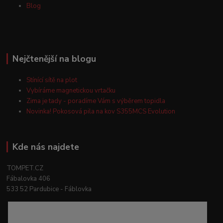
Blog
Nejčtenější na blogu
Stínící sítě na plot
Vybíráme magnetickou vrtačku
Zima je tady - poradíme Vám s výběrem topidla
Novinka! Pokosová pila na kov S355MCS Evolution
Kde nás najdete
TOMPET.CZ
Fábalovka 406
533 52 Pardubice - Fáblovka