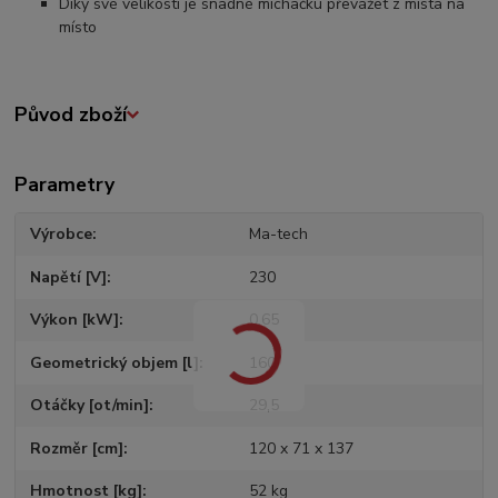
Díky své velikosti je snadné míchačku převážet z místa na
místo
Původ zboží
Parametry
Výrobce
Ma-tech
Napětí [V]
230
Výkon [kW]
0,65
Geometrický objem [l]
160
Otáčky [ot/min]
29,5
Rozměr [cm]
120 x 71 x 137
Hmotnost [kg]
52 kg