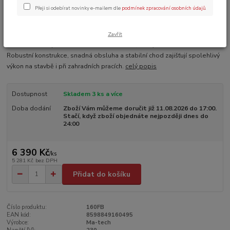
Přeji si odebírat novinky e-mailem dle
podmínek zpracování osobních údajů
.
Ohodnotit produkt
Matech 160 l stavební míchačka – výkonná a odolná stavební míchačka s
Zavřít
nádobou 160 l pro efektivní míchání betonu, malty i dalších směsí.
Robustní konstrukce, snadná obsluha a stabilní chod zajišťují spolehlivý
výkon na stavbě i při zahradních pracích.
celý popis
Dostupnost
Skladem 3 ks a více
Doba dodání
Zboží Vám můžeme doručit již 11.08.2026 do 17:00.
Stačí, když zboží objednáte nejpozději dnes do
24:00
6 390 Kč
/
ks
5 281 Kč
bez DPH
Přidat do košíku
Číslo produktu:
160FB
EAN kód:
8598849160495
Výrobce:
Ma-tech