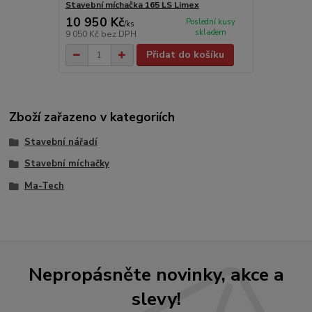
Stavební míchačka 165 LS Limex
10 950 Kč
Poslední kusy
/
ks
skladem
9 050 Kč
bez DPH
Přidat do košíku
Zboží zařazeno v kategoriích
Stavební nářadí
Stavební míchačky
Ma-Tech
Nepropásněte novinky, akce a
slevy!