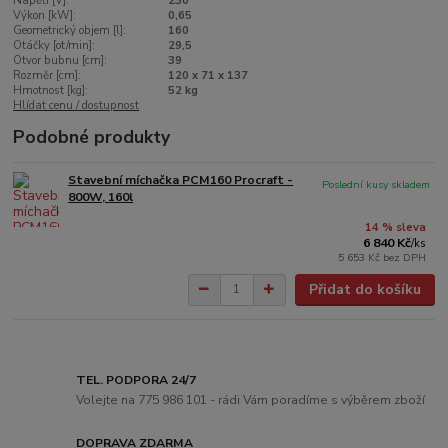
Napětí [V]:
230
Výkon [kW]:
0,65
Geometrický objem [l]:
160
Otáčky [ot/min]:
29,5
Otvor bubnu [cm]:
39
Rozměr [cm]:
120 x 71 x 137
Hmotnost [kg]:
52 kg
Hlídat cenu / dostupnost
Podobné produkty
Stavební míchačka PCM160 Procraft -
Poslední kusy skladem
800W, 160l
14 % sleva
6 840 Kč
/
ks
5 653 Kč
bez DPH
Přidat do košíku
TEL. PODPORA 24/7
Volejte na 775 986 101 - rádi Vám poradíme s výběrem zboží
DOPRAVA ZDARMA