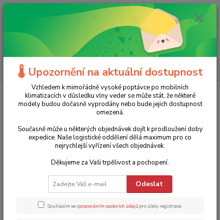
0
ks
+420 775 986 101
CZK
za
0 Kč
(Po-Ne, 8-20 hod.)
Menu
Hledat
🌡️ Upozornění na aktuální dostupnost
Vzhledem k mimořádně vysoké poptávce po mobilních
Úvod
Stavební nářadí
Stavební míchačky
Stavební míchačka 160l
klimatizacích v důsledku vlny veder se může stát, že některé
FB Profi Ma-tech
modely budou dočasně vyprodány nebo bude jejich dostupnost
omezená.
Stavební míchačka 160l FB Profi
Současně může u některých objednávek dojít k prodloužení doby
Ma-tech
expedice. Naše logistické oddělení dělá maximum pro co
nejrychlejší vyřízení všech objednávek.
6 990 Kč
TOP produkt
- 9 %
Děkujeme za Vaši trpělivost a pochopení.
Odeslat
Souhlasím se
zpracováním osobních údajů
pro účely registrace.