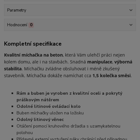
Parametry
Hodnocení
0
Kompletní specifikace
Kvalitní míchačka na beton
, která Vám ulehčí práci nejen
kolem domu, ale i na stavbách. Snadná
manipulace
,
výborná
stabilita
. Míchačku zvládne obsluhovat i méně zkušený
stavebník. Míchačka dokáže namíchat cca
1,5 kolečka směsi
.
Rám a buben je vyroben z kvalitní oceli a pokrytý
práškovým nátěrem
Odolné litinové ovládací kolo
Buben míchačky uložen na ložisku
Odolný litinový věnec
Otáčení pomocí kruhového držadla s uzamykatelnou
polohou
Přídavné externí vyztužení páky chránící před případnou