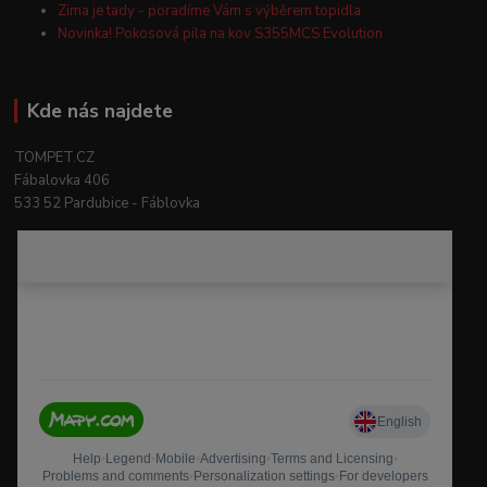
Zima je tady - poradíme Vám s výběrem topidla
Novinka! Pokosová pila na kov S355MCS Evolution
Kde nás najdete
TOMPET.CZ
Fábalovka 406
533 52 Pardubice - Fáblovka