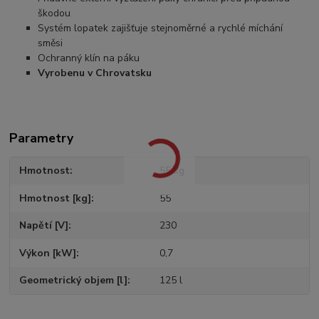
škodou
Systém lopatek zajišťuje stejnoměrné a rychlé míchání
směsi
Ochranný klín na páku
Vyrobenu v Chrovatsku
Parametry
Hmotnost
55 kg
Hmotnost [kg]
55
Napětí [V]
230
Výkon [kW]
0,7
Geometrický objem [l]
125 l