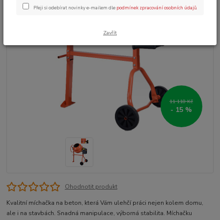
Přeji si odebírat novinky e-mailem dle
podmínek zpracování osobních údajů
.
Zavřít
11 118 Kč
- 15 %
Ohodnotit produkt
Kvalitní míchačka na beton, která Vám ulehčí práci nejen kolem domu,
ale i na stavbách. Snadná manipulace, výborná stabilita. Míchačku