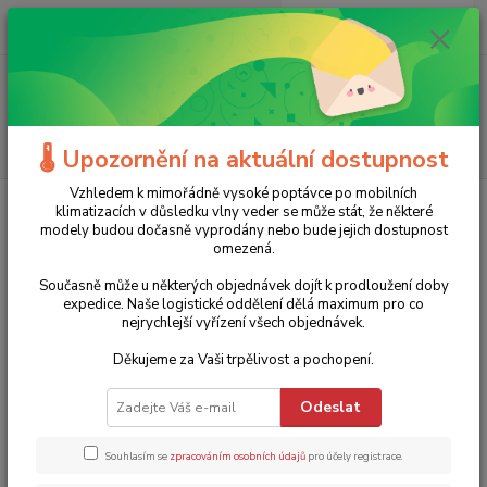
0
ks
+420 775 986 101
CZK
za
0 Kč
(Po-Ne, 8-20 hod.)
Menu
Hledat
🌡️ Upozornění na aktuální dostupnost
Vzhledem k mimořádně vysoké poptávce po mobilních
Úvod
Stavební nářadí
Stavební míchačky
Stavební míchačka 125l
klimatizacích v důsledku vlny veder se může stát, že některé
LS Limex
modely budou dočasně vyprodány nebo bude jejich dostupnost
omezená.
Stavební míchačka 125l LS Limex
Současně může u některých objednávek dojít k prodloužení doby
expedice. Naše logistické oddělení dělá maximum pro co
TOP produkt
nejrychlejší vyřízení všech objednávek.
Děkujeme za Vaši trpělivost a pochopení.
Odeslat
Souhlasím se
zpracováním osobních údajů
pro účely registrace.