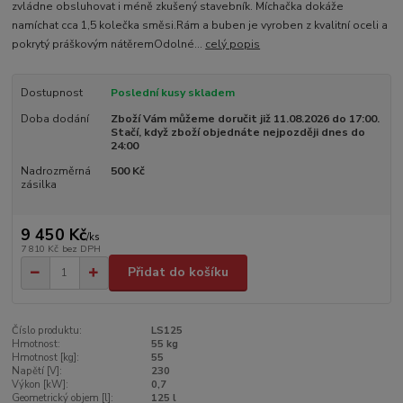
zvládne obsluhovat i méně zkušený stavebník. Míchačka dokáže
namíchat cca 1,5 kolečka směsi.Rám a buben je vyroben z kvalitní oceli a
pokrytý práškovým nátěremOdolné...
celý popis
Dostupnost
Poslední kusy skladem
Doba dodání
Zboží Vám můžeme doručit již 11.08.2026 do 17:00.
Stačí, když zboží objednáte nejpozději dnes do
24:00
Nadrozměrná
500 Kč
zásilka
9 450 Kč
/
ks
7 810 Kč
bez DPH
Přidat do košíku
Číslo produktu:
LS125
Hmotnost:
55 kg
Hmotnost [kg]:
55
Napětí [V]:
230
Výkon [kW]:
0,7
Geometrický objem [l]:
125 l