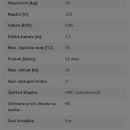
Hmotnost [kg]
10
Napětí [V]
230
Výkon [kW]
0,85
Délka kabelu [m]
1,5
Max. teplota vody [°C]
35
Průtok [l/min]
53 l/min
Max. výtlak [m]
43
Sací výstupní hrdlo
1"
Zpětná klapka
ANO (zabudovaná)
Ochrana proti chodu na
NE
sucho
Sací hloubka
9 m