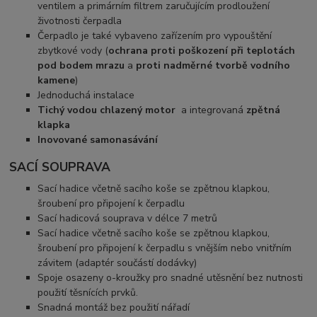
ventilem a primárním filtrem zaručujícím prodloužení
životnosti čerpadla
Čerpadlo je také vybaveno zařízením pro vypouštění
zbytkové vody (
ochrana proti poškození při teplotách
pod bodem mrazu
a
proti nadměrné tvorbě vodního
kamene
)
Jednoduchá instalace
Tichý vodou chlazený motor
a
integrovaná
zpětná
klapka
Inovované samonasávání
SACÍ SOUPRAVA
Sací hadice včetně sacího koše se zpětnou klapkou,
šroubení pro připojení k čerpadlu
Sací hadicová souprava v délce 7 metrů
Sací hadice včetně sacího koše se zpětnou klapkou,
šroubení pro připojení k čerpadlu s vnějším nebo vnitřním
závitem (adaptér součástí dodávky)
Spoje osazeny o-kroužky pro snadné utěsnění bez nutnosti
použití těsnících prvků.
Snadná montáž bez použití nářadí