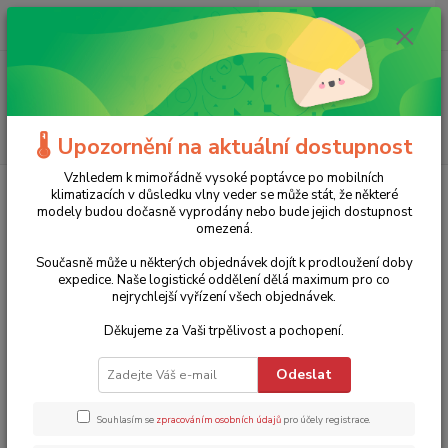
0
ks
+420 775 986 101
CZK
za
0 Kč
(Po-Ne, 8-20 hod.)
Menu
Hledat
🌡️ Upozornění na aktuální dostupnost
Vzhledem k mimořádně vysoké poptávce po mobilních
Úvod
Zahradní technika
Čerpadla
Povrchová čerpadla
klimatizacích v důsledku vlny veder se může stát, že některé
Samonasávací čerpadlo EASY JET 850 EASYPUMP - sada
modely budou dočasně vyprodány nebo bude jejich dostupnost
omezená.
Samonasávací čerpadlo EASY JET
Současně může u některých objednávek dojít k prodloužení doby
850 EASYPUMP - sada
expedice. Naše logistické oddělení dělá maximum pro co
nejrychlejší vyřízení všech objednávek.
TOP produkt
Děkujeme za Vaši trpělivost a pochopení.
Odeslat
Souhlasím se
zpracováním osobních údajů
pro účely registrace.