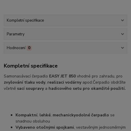
Kompletní specifikace
Parametry
Hodnocení
0
Kompletní specifikace
Samonasávací čerpadlo
EASY JET 850
vhodné pro zahradu, pro
zvyšování tlaku vody
,
realizaci vodárny
apod.Čerpadlo obdržíte
včetně
sací soupravy
a
hadicového setu pro okamžité použití.
Kompaktní
,
lehké
,
mechanicky
odolné čerpadlo
se
snadnou obsluhou
Vybaveno otočnými spojkami
, vestavěným jednosměrným