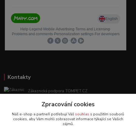
Kontakty
Zákaznická podpora TOMPET.CZ
+420 775 986 101
Zpracování cookies
(Po-Ne, 8-20 hod.)
Náš e-shop a partneři potřebují Váš
souhlas
s použitím souborů
obchod@tompet.cz
cookies, aby Vám mohli zobrazovat informace týkající se Vašich
zájmů.