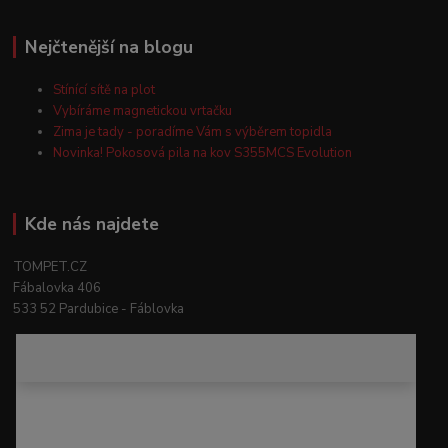
Nejčtenější na blogu
Stínící sítě na plot
Vybíráme magnetickou vrtačku
Zima je tady - poradíme Vám s výběrem topidla
Novinka! Pokosová pila na kov S355MCS Evolution
Kde nás najdete
TOMPET.CZ
Fábalovka 406
533 52 Pardubice - Fáblovka