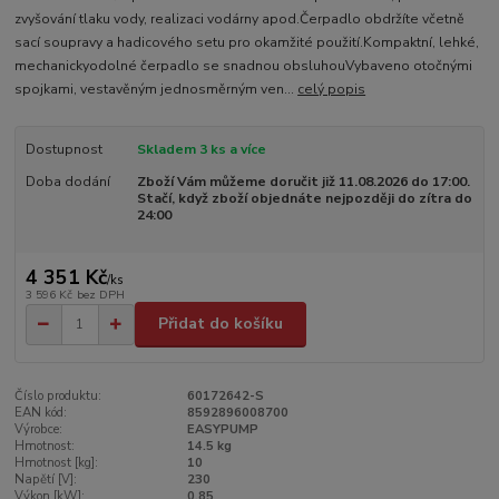
zvyšování tlaku vody, realizaci vodárny apod.Čerpadlo obdržíte včetně
sací soupravy a hadicového setu pro okamžité použití.Kompaktní, lehké,
mechanickyodolné čerpadlo se snadnou obsluhouVybaveno otočnými
spojkami, vestavěným jednosměrným ven...
celý popis
Dostupnost
Skladem 3 ks a více
Doba dodání
Zboží Vám můžeme doručit již 11.08.2026 do 17:00.
Stačí, když zboží objednáte nejpozději do zítra do
24:00
4 351 Kč
/
ks
3 596 Kč
bez DPH
Přidat do košíku
Číslo produktu:
60172642-S
EAN kód:
8592896008700
Výrobce:
EASYPUMP
Hmotnost:
14.5 kg
Hmotnost [kg]:
10
Napětí [V]:
230
Výkon [kW]:
0,85