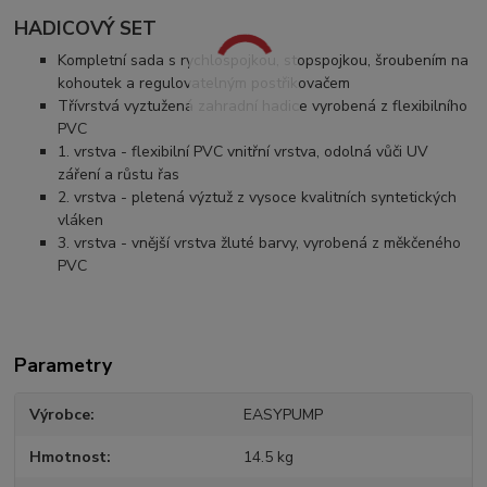
HADICOVÝ SET
Kompletní sada s rychlospojkou, stopspojkou, šroubením na
kohoutek a regulovatelným postřikovačem
Třívrstvá vyztužená zahradní hadice vyrobená z flexibilního
PVC
1. vrstva - flexibilní PVC vnitřní vrstva, odolná vůči UV
záření a růstu řas
2. vrstva - pletená výztuž z vysoce kvalitních syntetických
vláken
3. vrstva - vnější vrstva žluté barvy, vyrobená z měkčeného
PVC
Parametry
Výrobce
EASYPUMP
Hmotnost
14.5 kg