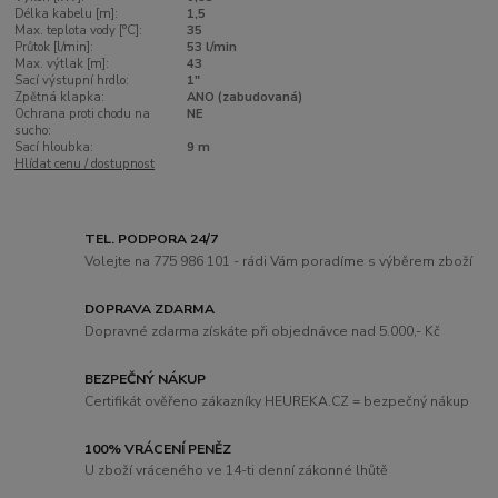
Délka kabelu [m]:
1,5
Max. teplota vody [°C]:
35
Průtok [l/min]:
53 l/min
Max. výtlak [m]:
43
Sací výstupní hrdlo:
1"
Zpětná klapka:
ANO (zabudovaná)
Ochrana proti chodu na
NE
sucho:
Sací hloubka:
9 m
Hlídat cenu / dostupnost
TEL. PODPORA 24/7
Volejte na 775 986 101 - rádi Vám poradíme s výběrem zboží
DOPRAVA ZDARMA
Dopravné zdarma získáte při objednávce nad 5.000,- Kč
BEZPEČNÝ NÁKUP
Certifikát ověřeno zákazníky HEUREKA.CZ = bezpečný nákup
100% VRÁCENÍ PENĚZ
U zboží vráceného ve 14-ti denní zákonné lhůtě