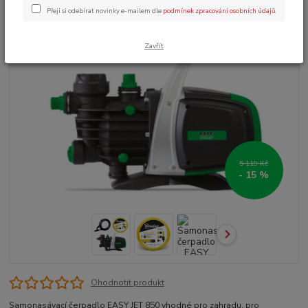
Přeji si odebírat novinky e-mailem dle
podmínek zpracování osobních údajů
.
Zavřít
5 119 Kč
- 15 %
Ohodnotit produkt
Samonasávací čerpadlo EASY JET 850 vhodné pro zahradu, pro