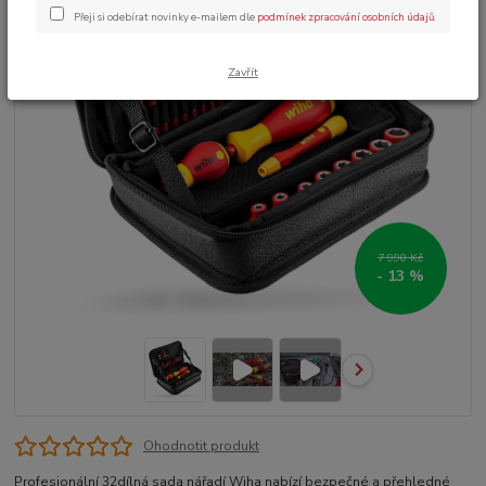
Přeji si odebírat novinky e-mailem dle
podmínek zpracování osobních údajů
.
Zavřít
7 990 Kč
- 13 %
Ohodnotit produkt
Profesionální 32dílná sada nářadí Wiha nabízí bezpečné a přehledné