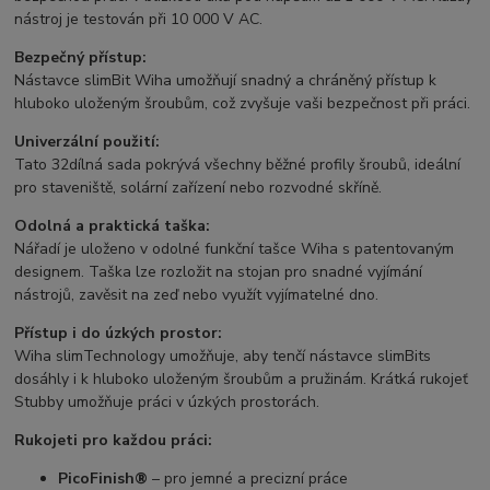
nástroj je testován při 10 000 V AC.
Bezpečný přístup:
Nástavce slimBit Wiha umožňují snadný a chráněný přístup k
hluboko uloženým šroubům, což zvyšuje vaši bezpečnost při práci.
Univerzální použití:
Tato 32dílná sada pokrývá všechny běžné profily šroubů, ideální
pro staveniště, solární zařízení nebo rozvodné skříně.
Odolná a praktická taška:
Nářadí je uloženo v odolné funkční tašce Wiha s patentovaným
designem. Taška lze rozložit na stojan pro snadné vyjímání
nástrojů, zavěsit na zeď nebo využít vyjímatelné dno.
Přístup i do úzkých prostor:
Wiha slimTechnology umožňuje, aby tenčí nástavce slimBits
dosáhly i k hluboko uloženým šroubům a pružinám. Krátká rukojeť
Stubby umožňuje práci v úzkých prostorách.
Rukojeti pro každou práci:
PicoFinish®
– pro jemné a precizní práce