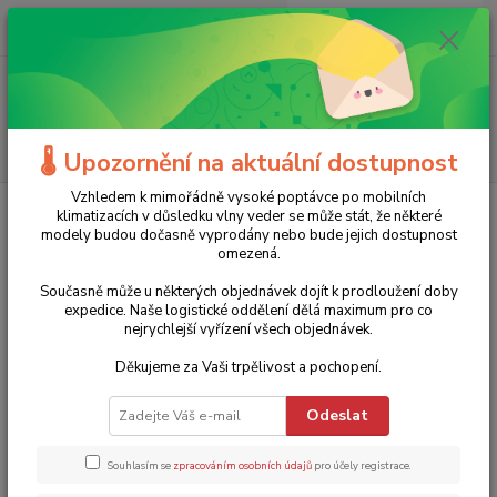
0
ks
+420 775 986 101
CZK
za
0 Kč
(Po-Ne, 8-20 hod.)
Menu
Hledat
🌡️ Upozornění na aktuální dostupnost
Vzhledem k mimořádně vysoké poptávce po mobilních
Úvod
Dílenské nářadí
Sady nářadí
Sada nářadí slimVario® electric
klimatizacích v důsledku vlny veder se může stát, že některé
43465 Wiha - 32 dílů
modely budou dočasně vyprodány nebo bude jejich dostupnost
omezená.
Sada nářadí slimVario® electric
Současně může u některých objednávek dojít k prodloužení doby
43465 Wiha - 32 dílů
expedice. Naše logistické oddělení dělá maximum pro co
nejrychlejší vyřízení všech objednávek.
Novinka
Doprava ZDARMA
Děkujeme za Vaši trpělivost a pochopení.
Odeslat
Souhlasím se
zpracováním osobních údajů
pro účely registrace.