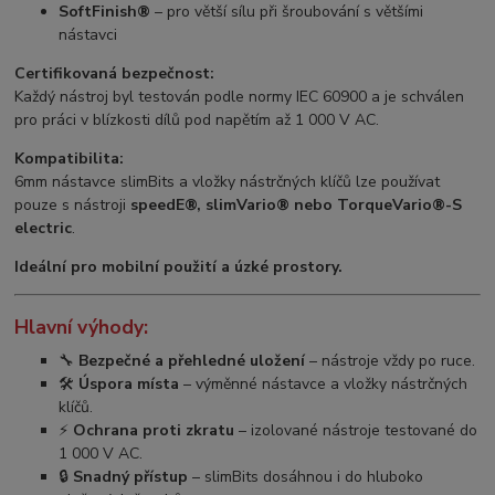
SoftFinish®
– pro větší sílu při šroubování s většími
nástavci
Certifikovaná bezpečnost:
Každý nástroj byl testován podle normy IEC 60900 a je schválen
pro práci v blízkosti dílů pod napětím až 1 000 V AC.
Kompatibilita:
6mm nástavce slimBits a vložky nástrčných klíčů lze používat
pouze s nástroji
speedE®, slimVario® nebo TorqueVario®-S
electric
.
Ideální pro mobilní použití a úzké prostory.
Hlavní výhody:
🔧
Bezpečné a přehledné uložení
– nástroje vždy po ruce.
🛠️
Úspora místa
– výměnné nástavce a vložky nástrčných
klíčů.
⚡
Ochrana proti zkratu
– izolované nástroje testované do
1 000 V AC.
🔒
Snadný přístup
– slimBits dosáhnou i do hluboko