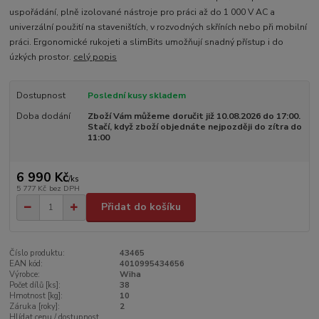
uspořádání, plně izolované nástroje pro práci až do 1 000 V AC a
univerzální použití na staveništích, v rozvodných skříních nebo při mobilní
práci. Ergonomické rukojeti a slimBits umožňují snadný přístup i do
úzkých prostor.
celý popis
Dostupnost
Poslední kusy skladem
Doba dodání
Zboží Vám můžeme doručit již 10.08.2026 do 17:00.
Stačí, když zboží objednáte nejpozději do zítra do
11:00
6 990 Kč
/
ks
5 777 Kč
bez DPH
Přidat do košíku
Číslo produktu:
43465
EAN kód:
4010995434656
Výrobce:
Wiha
Počet dílů [ks]:
38
Hmotnost [kg]:
10
Záruka [roky]:
2
Hlídat cenu / dostupnost