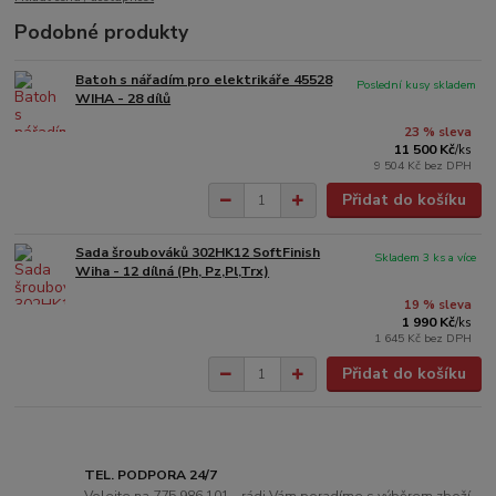
Podobné produkty
Batoh s nářadím pro elektrikáře 45528
Poslední kusy skladem
WIHA - 28 dílů
23 % sleva
11 500 Kč
/
ks
9 504 Kč
bez DPH
Přidat do košíku
Sada šroubováků 302HK12 SoftFinish
Skladem 3 ks a více
Wiha - 12 dílná (Ph, Pz,Pl,Trx)
19 % sleva
1 990 Kč
/
ks
1 645 Kč
bez DPH
Přidat do košíku
TEL. PODPORA 24/7