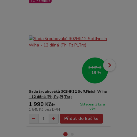
TOP produkt
Novinka
Doprava ZD
2 447 Kč
- 19 %
Sada šroubováků 302HK12 SoftFinish Wiha
Batoh s nář
- 12 dílná (Ph, Pz,Pl,Trx)
WIHA - 28 dí
1 990 Kč
11 500 
Skladem 3 ks a
/
ks
více
1 645 Kč
bez DPH
9 504 Kč
bez
Přidat do košíku