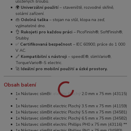
uložených šroubů.
🌍
Univerzální použití
– staveniště, rozvodné skříně,
solární zařízení.
👜
Odolná taška
– stojan na stůl, klopa na zeď,
vyjímatelné dno.
👌
Rukojeti pro každou práci
– PicoFinish®, SoftFinish®,
Stubby.
✅
Certifikovaná bezpečnost
– IEC 60900, práce do 1 000
V AC.
🔗
Kompatibilní s nástroji
– speedE®, slimVario®,
TorqueVario®-S electric.
🚀
Ideální pro mobilní použití a úzké prostory.
Obsah balení
1x Nástavec slimBit electric Plochý 2.0 mm x 75 mm (43115)
*
1x Nástavec slimBit electric Plochý 3.5 mm x 75 mm (41159)
1x Nástavec slimBit electric Plochý 5.5 mm x 75 mm (34581)
1x Nástavec slimBit electric Plochý 6.5 mm x 75 mm (34582)
1x Nástavec slimBit electric Phillips PH0 x 75 mm (43116) **
1x Nástavec slimBit electric Phillips PH1 x 75 mm (34583)