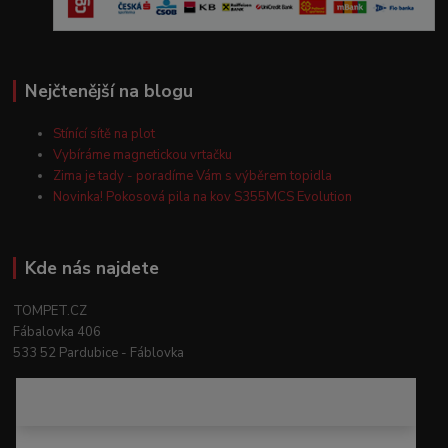
Nejčtenější na blogu
Stínící sítě na plot
Vybíráme magnetickou vrtačku
Zima je tady - poradíme Vám s výběrem topidla
Novinka! Pokosová pila na kov S355MCS Evolution
Kde nás najdete
TOMPET.CZ
Fábalovka 406
533 52 Pardubice - Fáblovka