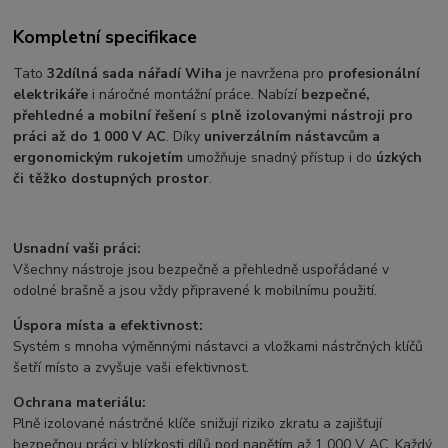
Kompletní specifikace
Tato
32dílná sada nářadí Wiha
je navržena pro
profesionální
elektrikáře
i náročné montážní práce. Nabízí
bezpečné,
přehledné a mobilní řešení
s
plně izolovanými nástroji pro
práci až do 1 000 V AC
. Díky
univerzálním nástavcům a
ergonomickým rukojetím
umožňuje snadný přístup i do
úzkých
či těžko dostupných prostor
.
Usnadní vaši práci:
Všechny nástroje jsou bezpečně a přehledně uspořádané v
odolné brašně a jsou vždy připravené k mobilnímu použití.
Úspora místa a efektivnost:
Systém s mnoha výměnnými nástavci a vložkami nástrčných klíčů
šetří místo a zvyšuje vaši efektivnost.
Ochrana materiálu:
Plně izolované nástrčné klíče snižují riziko zkratu a zajišťují
bezpečnou práci v blízkosti dílů pod napětím až 1 000 V AC. Každý