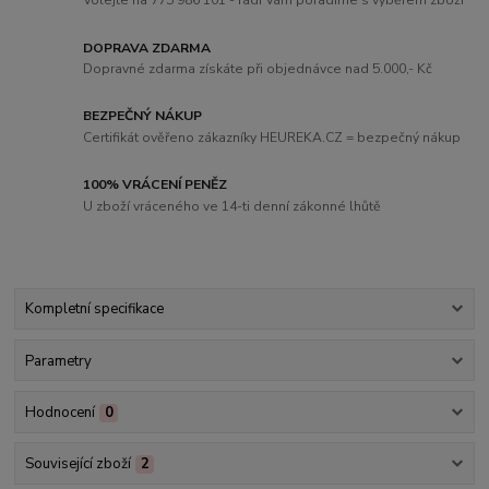
Volejte na 775 986 101 - rádi Vám poradíme s výběrem zboží
DOPRAVA ZDARMA
Dopravné zdarma získáte při objednávce nad 5.000,- Kč
BEZPEČNÝ NÁKUP
Certifikát ověřeno zákazníky HEUREKA.CZ = bezpečný nákup
100% VRÁCENÍ PENĚZ
U zboží vráceného ve 14-ti denní zákonné lhůtě
Kompletní specifikace
Parametry
Hodnocení
0
Související zboží
2