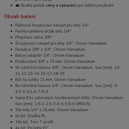
💼 Skvělý poměr
ceny a vybavení
pro běžné používání
Obsah balení
Ráčnová šroubovací rukojeť pro bity 1/4"
Rychlovýměnný držák bitů 1/4"
Přepínací ráčna 3/8"
Šroubovací rukojeť pro bity 1/4", Chrom-Vanadium
Redukce 3/8" x 1/4", Chrom-Vanadium
Bitový adaptér 1/4", Chrom-Vanadium
Prodloužení 3/8" x 75 mm, Chrom-Vanadium
9x nástrčná hlavice 3/8", Chrom-Vanadium Sex [mm]: 10-
11-12-13-14-15-17-18-19
Klíč na svíčky 21 mm, Chrom-Vanadium
8x nástrčná hlavice 1/4", Chrom-Vanadium Sex [mm]: 4-
4,5-5-5,5-6-7-8-9
Sada 8 ks zahnutých šestihranných klíčů, Chrom-Vanadium
Sex [mm]: 1,5-2-2,5-3-4-5-5,5-6 (98415)
30x bity 1/4" x 25 mm, Chrom-Vanadium
5x bit Drážka PL
10x bit Torx T-profil
4x bit Pozidriv PZ