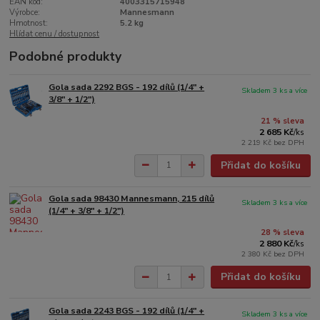
EAN kód:
4003315715948
Výrobce:
Mannesmann
Hmotnost:
5.2 kg
Hlídat cenu / dostupnost
Podobné produkty
Gola sada 2292 BGS - 192 dílů (1/4" +
Skladem 3 ks a více
3/8" + 1/2")
21 % sleva
2 685 Kč
/
ks
2 219 Kč
bez DPH
Přidat do košíku
Gola sada 98430 Mannesmann, 215 dílů
Skladem 3 ks a více
(1/4" + 3/8" + 1/2")
28 % sleva
2 880 Kč
/
ks
2 380 Kč
bez DPH
Přidat do košíku
Gola sada 2243 BGS - 192 dílů (1/4" +
Skladem 3 ks a více