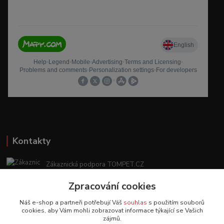
Kontakty
Zákaznická podpora TOMPET.CZ
+420 775 986 101
Zpracování cookies
(Po-Ne, 8-20 hod.)
Náš e-shop a partneři potřebují Váš
souhlas
s použitím souborů
obchod@tompet.cz
cookies, aby Vám mohli zobrazovat informace týkající se Vašich
zájmů.