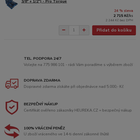
3/8" + 1/2") - Pro Torque
24 % sleva
2 715 Kč
/
ks
2 244 Kč
bez DPH
Přidat do košíku
TEL. PODPORA 24/7
Volejte na 775 986 101 - rádi Vám poradíme s výběrem zboží
DOPRAVA ZDARMA
Dopravné zdarma získáte při objednávce nad 5.000,- Kč
BEZPEČNÝ NÁKUP
Certifikát ověřeno zákazníky HEUREKA.CZ = bezpečný nákup
100% VRÁCENÍ PENĚZ
U zboží vráceného ve 14-ti denní zákonné lhůtě