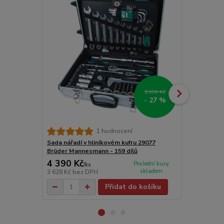
Novinka
Doprava ZD
5 990 Kč
- 27 %
Sada nářadí
1 hodnocení
Sada nářadí v hliníkovém kufru 29077
Brüder Mannesmann - 159 dílů
4 390 Kč
4 830 Kč
Poslední kusy
/
ks
skladem
3 628 Kč
bez DPH
3 992 Kč
bez
Přidat do košíku