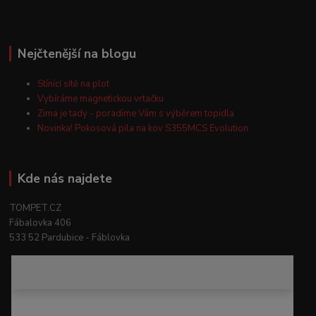
Nejčtenější na blogu
Stínící sítě na plot
Vybíráme magnetickou vrtačku
Zima je tady - poradíme Vám s výběrem topidla
Novinka! Pokosová pila na kov S355MCS Evolution
Kde nás najdete
TOMPET.CZ
Fábalovka 406
533 52 Pardubice - Fáblovka