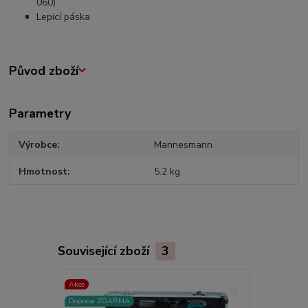
060)
Lepicí páska
Původ zboží
Parametry
Výrobce
Mannesmann
Hmotnost
5.2 kg
Související zboží
3
Akce
TOP produkt
Doprava ZDARMA
Akce