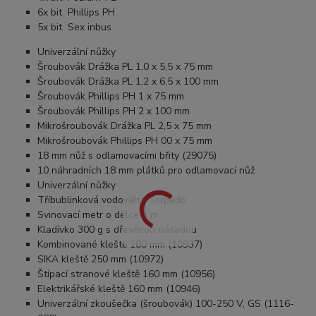
6x bit Phillips PH
5x bit Sex inbus
Univerzální nůžky
Šroubovák Drážka PL 1,0 x 5,5 x 75 mm
Šroubovák Drážka PL 1,2 x 6,5 x 100 mm
Šroubovák Phillips PH 1 x 75 mm
Šroubovák Phillips PH 2 x 100 mm
Mikrošroubovák Drážka PL 2,5 x 75 mm
Mikrošroubovák Phillips PH 00 x 75 mm
18 mm nůž s odlamovacími břity (29075)
10 náhradních 18 mm plátků pro odlamovací nůž
Univerzální nůžky
Tříbublinková vodováha Torpedo
Svinovací metr o délce 3 m
Kladívko 300 g s dřevěnou násadou
Kombinované kleště 180 mm (10937)
SIKA kleště 250 mm (10972)
Štípací stranové kleště 160 mm (10956)
Elektrikářské kleště 160 mm (10946)
Univerzální zkoušečka (šroubovák) 100-250 V, GS (1116-