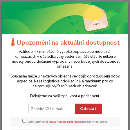
0
ks
+420 775 986 101
CZK
za
0 Kč
(Po-Ne, 8-20 hod.)
Menu
Hledat
🌡️ Upozornění na aktuální dostupnost
Vzhledem k mimořádně vysoké poptávce po mobilních
Úvod
Dílenské nářadí
Sady nářadí
Sada nářadí 29067
klimatizacích v důsledku vlny veder se může stát, že některé
MANNESMANN - 90 dílů
modely budou dočasně vyprodány nebo bude jejich dostupnost
omezená.
Sada nářadí 29067
Současně může u některých objednávek dojít k prodloužení doby
MANNESMANN - 90 dílů
expedice. Naše logistické oddělení dělá maximum pro co
nejrychlejší vyřízení všech objednávek.
3 690 Kč
Akce
TOP produkt
Doprava ZDARMA
- 40 %
Děkujeme za Vaši trpělivost a pochopení.
Odeslat
Souhlasím se
zpracováním osobních údajů
pro účely registrace.