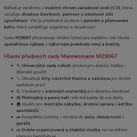
Nářadí je vyrobeno z
kvalitní chrom-vanadiové oceli (CV)
, která
zaručuje
dlouhou životnost
,
pevnost
a
odolnost vůči
opotřebení
. Vše je přehledně uloženo v
pevném a přenosném
kufru
, který usnadňuje organizaci a skladování.
Sada
M29067
představuje ideální řešení pro každého, kdo hledá
spolehlivou výbavu
s
výborným poměrem ceny a kvality
.
Hlavní přednosti sady Mannesmann M29067
🔧
Univerzální sada nářadí
vhodná pro domácí, hobby i
dílenské použití
🪛 Obsahuje
bity, nástrčné hlavice a nástavce
pro široké
spektrum prací
💪 Vyrobeno z
odolných materiálů
pro dlouhou životnost
🧰
Přehledný a pevný kufr
, kde má každý díl své místo
🏠 Ideální pro
montáže nábytku, drobné opravy i údržbu
spotřebičů
🚗 Kompaktní rozměry – vhodná do
auta, domácnosti i
garáže
🧱
Dobře organizovaná a stabilní vložka
, nic se během
přenosu nepohybuje