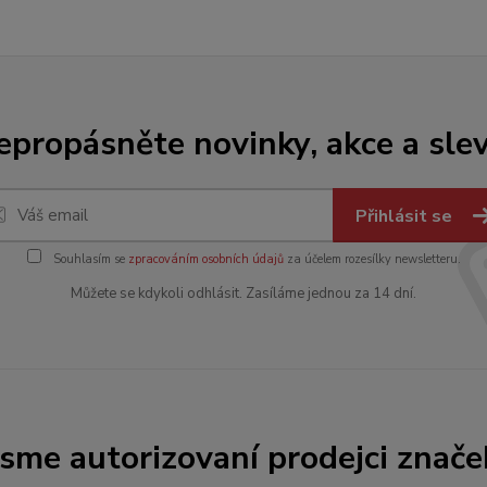
epropásněte novinky, akce a slev
Přihlásit se
Souhlasím se
zpracováním osobních údajů
za účelem rozesílky newsletteru.
Můžete se kdykoli odhlásit. Zasíláme jednou za 14 dní.
Jsme autorizovaní prodejci znače