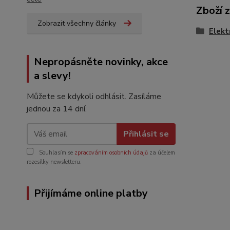
Zboží 
Zobrazit všechny články
Elekt
Nepropásněte novinky, akce
a slevy!
Můžete se kdykoli odhlásit. Zasíláme
jednou za 14 dní.
Přihlásit se
Souhlasím se
zpracováním osobních údajů
za účelem
rozesílky newsletteru.
Přijímáme online platby