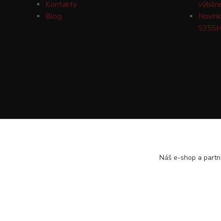
Kontakty
výběre
Blog
Novink
S355M
Náš e-shop a partn