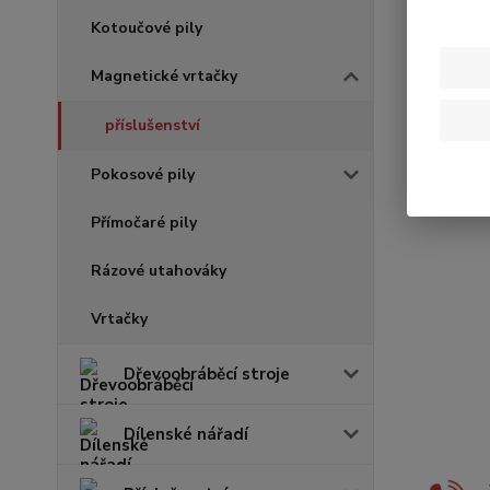
Kotoučové pily
Magnetické vrtačky
příslušenství
Pokosové pily
Přímočaré pily
Rázové utahováky
Vrtačky
Dřevoobráběcí stroje
Dílenské nářadí