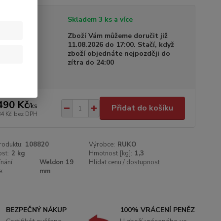
tupnost
Skladem 3 ks a více
a dodání
Zboží Vám můžeme doručit již
11.08.2026 do 17:00. Stačí, když
zboží objednáte nejpozději do
zítra do 24:00
490 Kč
/
ks
Přidat do košíku
84 Kč
bez DPH
roduktu:
108820
Výrobce:
RUKO
st:
2 kg
Hmotnost [kg]:
1,3
nání
Weldon 19
Hlídat cenu / dostupnost
e:
mm
BEZPEČNÝ NÁKUP
100% VRÁCENÍ PENĚZ