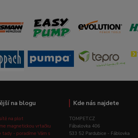
ější na blogu
Kde nás najdete
 sítě na plot
TOMPET.CZ
me magnetickou vrtačku
Fábalovka 406
e tady - poradíme Vám s
533 52 Pardubice - Fáblovka