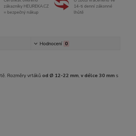
Certifikát ověřeno
U zboží vráceného ve
zákazníky HEUREKA.CZ
14-ti denní zákonné
= bezpečný nákup
lhůtě
Hodnocení
0
etě. Rozměry vrtáků
od Ø 12-22 mm
,
v délce 30 mm
s