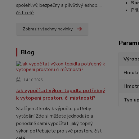
Sad
spolehlivý, bezpečný a přivětivý eshop. ...
Při
číst celé
Zobrazit všechny novinky
Param
Blog
Výrob
Hmotn
14.10.2025
Hmotn
Jak vypočítat výkon topidla potřebný
k vytopení prostoru či místnosti?
Typ up
Stačí jen 3 kroky k výpočtu potřeby
vytápění Zde si můžete jednoduše a
pohodlně sami vypočítat, jaký topný
výkon potřebujete pro své prostory.
číst
celé