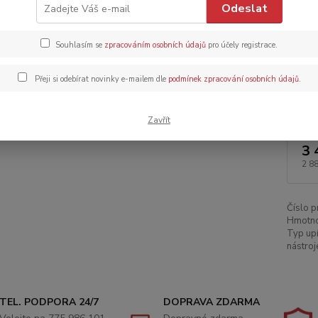
Odeslat
Dos
Souhlasím se
zpracováním osobních údajů
pro účely registrace.
Dob
Přeji si odebírat novinky e-mailem dle
podmínek zpracování osobních údajů
.
Zavřít
3 
2 8
Číslo p
Hmotno
Typ upí
nástroj
TEL. PODPORA 24/7
DOPRAVA ZDARMA