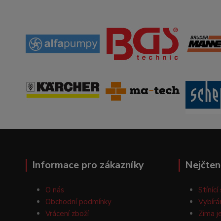
Informace pro zákazníky
Nejčten
O nás
Stínící
Obchodní podmínky
Vybírá
Vrácení zboží
Zima j