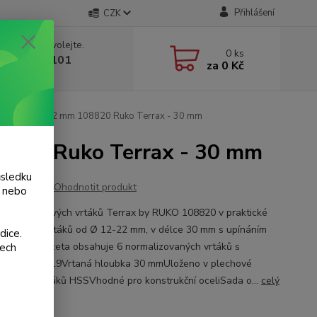
Přihlášení
CZK
 si rady? Zavolejte.
0
ks
 775 986 101
za
0 Kč
, 8-20 hod.)
h vrtáků 12-22 mm 108820 Ruko Terrax - 30 mm
8820 Ruko Terrax - 30 mm
ůsledku
Ohodnotit produkt
y nebo
ní sada jádrových vrtáků Terrax by RUKO 108820 v praktické
. Rozměry vrtáků od Ø 12-22 mm, v délce 30 mm s upínáním
dice.
 19 mm.Kazeta obsahuje 6 normalizovaných vrtáků s
šech
ím Weldon 19Vrtaná hloubka 30 mmUloženo v plechové
Materiál vrtáků HSSVhodné pro konstrukční oceliSada o...
celý