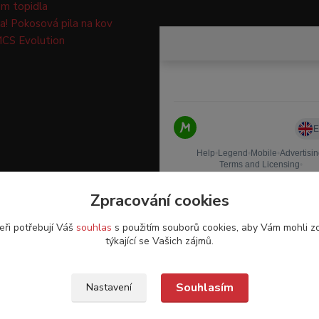
m topidla
a! Pokosová pila na kov
CS Evolution
Zpracování cookies
eři potřebují Váš
souhlas
s použitím souborů cookies, aby Vám mohli z
týkající se Vašich zájmů.
Souhlasím
Nastavení