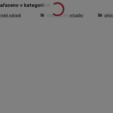
zařazeno v kategoriích
rické nářadí
Magnetické vrtačky
přís