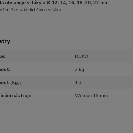
a obsahuje vrtáky o Ø 12, 14, 16, 18, 20, 22 mm
ložen 1ks středící špice vrtáku
etry
ce
RUKO
ost
2 kg
ost [kg]
1,3
ínání nástroje
Weldon 19 mm