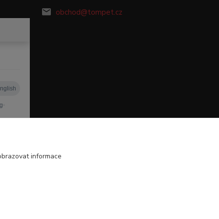
obchod@tompet.cz
obrazovat informace