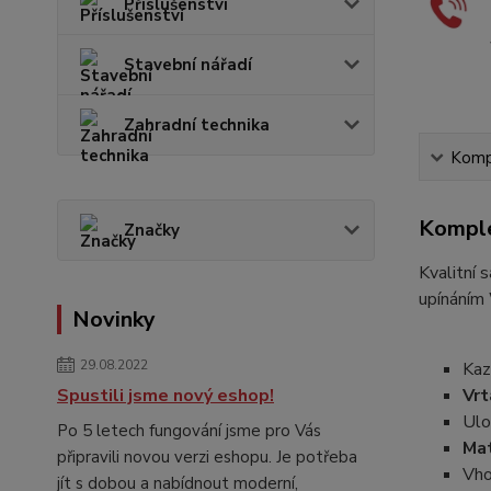
Příslušenství
Stavební nářadí
Zahradní technika
Kompl
Komple
Značky
Kvalitní 
upínáním
Novinky
29.08.2022
Kaz
Spustili jsme nový eshop!
Vrt
Ulo
Po 5 letech fungování jsme pro Vás
Mat
připravili novou verzi eshopu. Je potřeba
Vho
jít s dobou a nabídnout moderní,