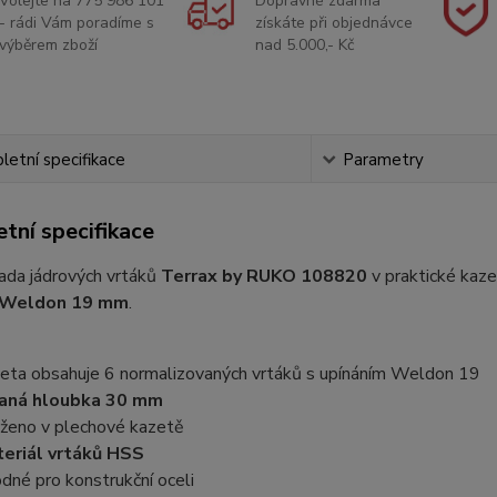
Volejte na 775 986 101
Dopravné zdarma
- rádi Vám poradíme s
získáte při objednávce
výběrem zboží
nad 5.000,- Kč
etní specifikace
Parametry
tní specifikace
sada jádrových vrtáků
Terrax by RUKO 108820
v praktické kaz
Weldon 19 mm
.
eta obsahuje 6 normalizovaných vrtáků s upínáním Weldon 19
aná hloubka 30 mm
ženo v plechové kazetě
eriál vrtáků HSS
dné pro konstrukční oceli