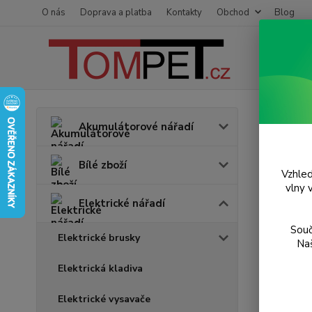
O nás
Doprava a platba
Kontakty
Obchod
Blog
Úvod
E
Akumulátorové nářadí
Sada
Bílé zboží
Vzhled
TOP prod
vlny 
Elektrické nářadí
Souč
Elektrické brusky
Naš
Elektrická kladiva
Elektrické vysavače