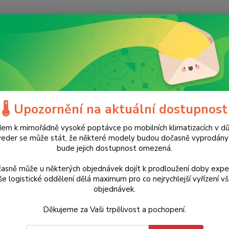
Nevíte
Hledat
+420
(Po-Ne
lektrické nářadí
Magnetické vrtačky
příslušenství
Sada jádrovýc
 jádrových vrtáků 12-22 mm 10
🌡️ Upozornění na aktuální dostupnost
em k mimořádně vysoké poptávce po mobilních klimatizacích v d
ukt
veder se může stát, že některé modely budou dočasně vyprodán
4 106 Kč
bude jejich dostupnost omezená.
- 15 %
Kvalit
kazetě
asně může u některých objednávek dojít k prodloužení doby expe
Weldon
e logistické oddělení dělá maximum pro co nejrychlejší vyřízení v
objednávek.
upínán
kazetě
Děkujeme za Vaši trpělivost a pochopení.
popis