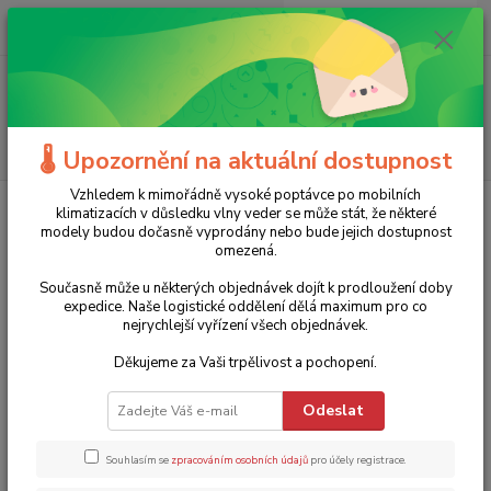
0
ks
+420 775 986 101
CZK
za
0 Kč
(Po-Ne, 8-20 hod.)
Menu
Hledat
🌡️ Upozornění na aktuální dostupnost
Vzhledem k mimořádně vysoké poptávce po mobilních
Úvod
Elektrické nářadí
Elektrické brusky
Příslušenství
Řezný
klimatizacích v důsledku vlny veder se může stát, že některé
kotouč na nerez a ocel Hells Bells - 125 / 1,6
modely budou dočasně vyprodány nebo bude jejich dostupnost
omezená.
Řezný kotouč na nerez a ocel
Současně může u některých objednávek dojít k prodloužení doby
Hells Bells - 125 / 1,6
expedice. Naše logistické oddělení dělá maximum pro co
nejrychlejší vyřízení všech objednávek.
22 Kč
Akce
TOP produkt
- 14 %
Děkujeme za Vaši trpělivost a pochopení.
Odeslat
Souhlasím se
zpracováním osobních údajů
pro účely registrace.