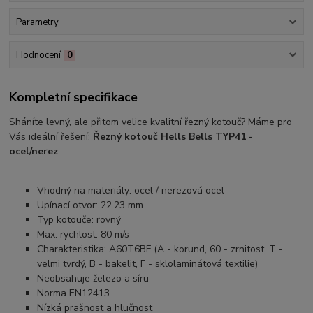
Parametry
Hodnocení
0
Kompletní specifikace
Sháníte levný, ale přitom velice kvalitní řezný kotouč? Máme pro
Vás ideální řešení:
Řezný kotouč Hells Bells TYP41 -
ocel/nerez
Vhodný na materiály: ocel / nerezová ocel
Upínací otvor: 22.23 mm
Typ kotouče: rovný
Max. rychlost: 80 m/s
Charakteristika: A60T6BF (A - korund, 60 - zrnitost, T -
velmi tvrdý, B - bakelit, F - sklolaminátová textilie)
Neobsahuje železo a síru
Norma EN12413
Nízká prašnost a hlučnost