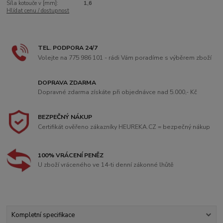
Síla kotouče v [mm]:
1,6
Hlídat cenu / dostupnost
TEL. PODPORA 24/7
Volejte na 775 986 101 - rádi Vám poradíme s výběrem zboží
DOPRAVA ZDARMA
Dopravné zdarma získáte při objednávce nad 5.000,- Kč
BEZPEČNÝ NÁKUP
Certifikát ověřeno zákazníky HEUREKA.CZ = bezpečný nákup
100% VRÁCENÍ PENĚZ
U zboží vráceného ve 14-ti denní zákonné lhůtě
Kompletní specifikace