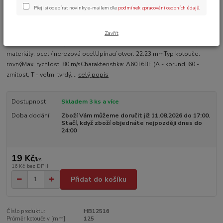
Přeji si odebírat novinky e-mailem dle
podmínek zpracování osobních údajů
.
Ohodnotit produkt
Sháníte levný, ale přitom velice kvalitní řezný kotouč? Máme pro Vás
Zavřít
ideální řešení: Řezný kotouč Hells Bells TYP41 - ocel/nerezVhodný na
materiály: ocel / nerezová ocelUpínací otvor: 22.23 mmTyp kotouče:
rovnýMax. rychlost: 80 m/sCharakteristika: A60T6BF (A - korund, 60 -
zrnitost, T - velmi tvrdý,...
celý popis
Dostupnost
Skladem 3 ks a více
Doba dodání
Zboží Vám můžeme doručit již 11.08.2026 do 17:00.
Stačí, když zboží objednáte nejpozději dnes do
24:00
19 Kč
/
ks
16 Kč
bez DPH
Přidat do košíku
Číslo produktu:
HB12516
Průměr kotouče v [mm]:
125