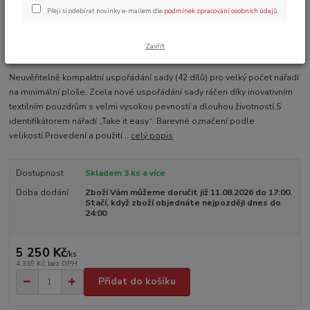
Přeji si odebírat novinky e-mailem dle
podmínek zpracování osobních údajů
.
Zavřít
Ohodnotit produkt
Neuvěřitelně kompaktní uspořádání sady (42 dílů) pro velký počet nářadí
na minimální ploše. Zcela nové uspořádání sady ráčen díky inovativním
textilním pouzdrům s velmi vysokou pevností a dlouhou životností.S
identifikátorem nářadí „Take it easy“: Barevné označení podle
velikostí.Provedení a použití...
celý popis
Dostupnost
Skladem 3 ks a více
Doba dodání
Zboží Vám můžeme doručit již 11.08.2026 do 17:00.
Stačí, když zboží objednáte nejpozději dnes do
24:00
5 250 Kč
/
ks
4 339 Kč
bez DPH
Přidat do košíku