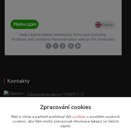
Kontakty
Zákaznická podpora TOMPET.CZ
+420 775 986 101
Zpracování cookies
(Po-Ne, 8-20 hod.)
Náš e-shop a partneři potřebují Váš
souhlas
s použitím souborů
obchod@tompet.cz
cookies, aby Vám mohli zobrazovat informace týkající se Vašich
zájmů.