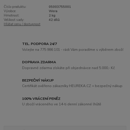
Číslo produktu:
05003755001
Výrobce:
Wera
Hmotnost:
2 kg
Velikost sady:
42 dílů
Hlídat cenu / dostupnost
TEL. PODPORA 24/7
Volejte na 775 986 101 - rádi Vám poradíme s výběrem zboží
DOPRAVA ZDARMA
Dopravné zdarma získáte při objednávce nad 5.000,- Kč
BEZPEČNÝ NÁKUP
Certifikát ověřeno zákazníky HEUREKA.CZ = bezpečný nákup
100% VRÁCENÍ PENĚZ
U zboží vráceného ve 14-ti denní zákonné lhůtě