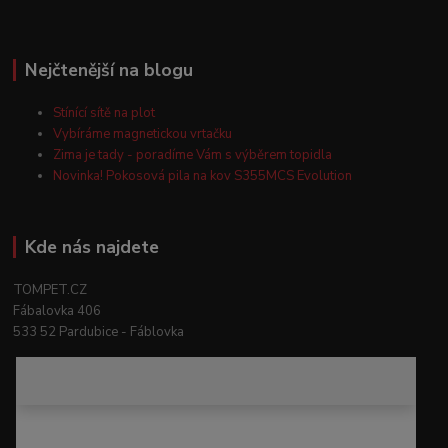
Nejčtenější na blogu
Stínící sítě na plot
Vybíráme magnetickou vrtačku
Zima je tady - poradíme Vám s výběrem topidla
Novinka! Pokosová pila na kov S355MCS Evolution
Kde nás najdete
TOMPET.CZ
Fábalovka 406
533 52 Pardubice - Fáblovka