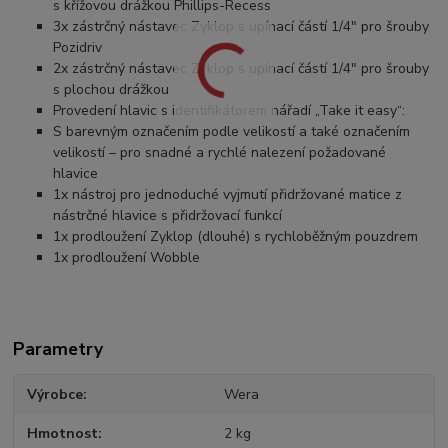
s křížovou drážkou Phillips-Recess
3x zástrčný nástavec Zyklop s upínací částí 1/4" pro šrouby
Pozidriv
2x zástrčný nástavec Zyklop s upínací částí 1/4" pro šrouby
s plochou drážkou
Provedení hlavic s identifikátorem nářadí „Take it easy“:
S barevným označením podle velikostí a také označením
velikostí – pro snadné a rychlé nalezení požadované
hlavice
1x nástroj pro jednoduché vyjmutí přidržované matice z
nástrčné hlavice s přidržovací funkcí
1x prodloužení Zyklop (dlouhé) s rychloběžným pouzdrem
1x prodloužení Wobble
Parametry
Výrobce
Wera
Hmotnost
2 kg