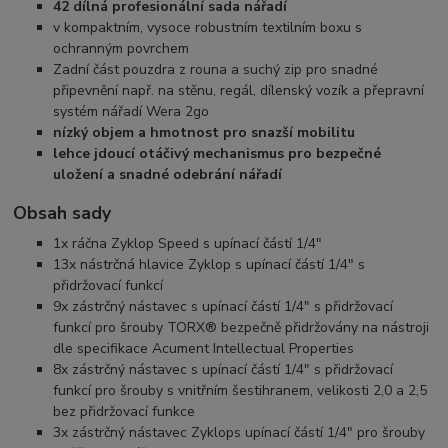
42 dílná profesionální sada nářadí
v kompaktním, vysoce robustním textilním boxu s
ochranným povrchem
Zadní část pouzdra z rouna a suchý zip pro snadné
připevnění např. na stěnu, regál, dílenský vozík a přepravní
systém nářadí Wera 2go
nízký objem a hmotnost pro snazší mobilitu
lehce jdoucí otáčivý mechanismus pro bezpečné
uložení a snadné odebrání nářadí
Obsah sady
1x ráčna Zyklop Speed s upínací částí 1/4"
13x nástrčná hlavice Zyklop s upínací částí 1/4" s
přidržovací funkcí
9x zástrčný nástavec s upínací částí 1/4" s přidržovací
funkcí pro šrouby TORX® bezpečně přidržovány na nástroji
dle specifikace Acument Intellectual Properties
8x zástrčný nástavec s upínací částí 1/4" s přidržovací
funkcí pro šrouby s vnitřním šestihranem, velikosti 2,0 a 2,5
bez přidržovací funkce
3x zástrčný nástavec Zyklops upínací částí 1/4" pro šrouby