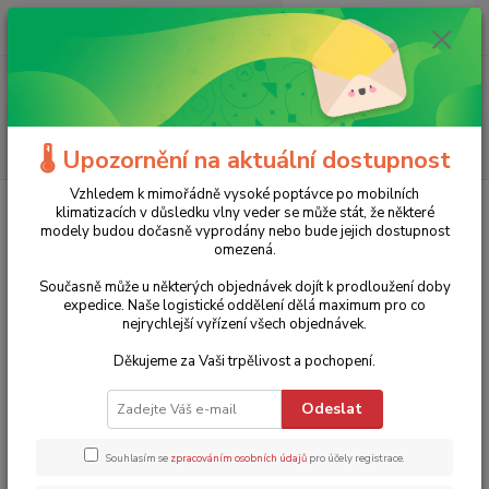
0
ks
+420 775 986 101
CZK
za
0 Kč
(Po-Ne, 8-20 hod.)
Menu
Hledat
🌡️ Upozornění na aktuální dostupnost
Vzhledem k mimořádně vysoké poptávce po mobilních
Úvod
Dílenské nářadí
Gola sady
Ráčnová sada Zyklop Speed 1/4"
klimatizacích v důsledku vlny veder se může stát, že některé
003755 Wera 8100 SA All-in - s přidržovací funkcí (42 dílů)
modely budou dočasně vyprodány nebo bude jejich dostupnost
omezená.
Ráčnová sada Zyklop Speed 1/4"
Současně může u některých objednávek dojít k prodloužení doby
003755 Wera 8100 SA All-in - s
expedice. Naše logistické oddělení dělá maximum pro co
nejrychlejší vyřízení všech objednávek.
přidržovací funkcí (42 dílů)
Děkujeme za Vaši trpělivost a pochopení.
TOP produkt
5 988 Kč
- 12 %
Odeslat
Souhlasím se
zpracováním osobních údajů
pro účely registrace.