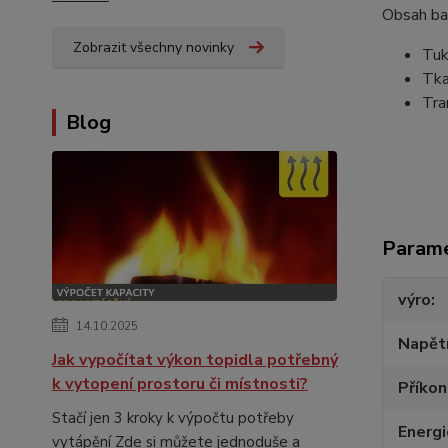
Obsah ba
Zobrazit všechny novinky
Tuk
Tka
Tra
Blog
Param
výro
14.10.2025
Napětí
Jak vypočítat výkon topidla potřebný
k vytopení prostoru či místnosti?
Příko
Stačí jen 3 kroky k výpočtu potřeby
Energi
vytápění Zde si můžete jednoduše a