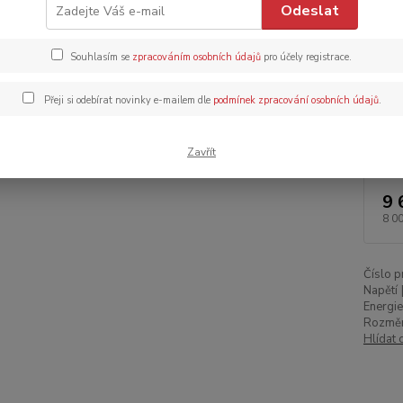
Odeslat
Dos
Souhlasím se
zpracováním osobních údajů
pro účely registrace.
Dob
Přeji si odebírat novinky e-mailem dle
podmínek zpracování osobních údajů
.
Zavřít
9 
8 0
Číslo p
Napětí 
Energie 
Rozměr
Hlídat 