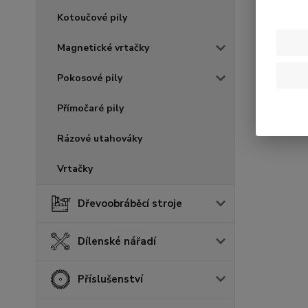
Kotoučové pily
Magnetické vrtačky
Pokosové pily
Přímočaré pily
Rázové utahováky
Vrtačky
Dřevoobráběcí stroje
Dílenské nářadí
Příslušenství