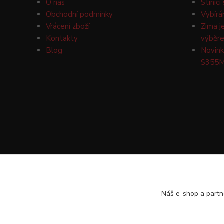
O nás
Stínící
Obchodní podmínky
Vybírá
Vrácení zboží
Zima j
Kontakty
výběre
Blog
Novink
S355M
Náš e-shop a partn