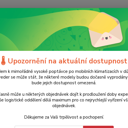
Nevíte
Hledat
+420
(Po-Ne
lektrické nářadí
Profesionální sekací kladivo s AVT HM0871C Makita - 1
esionální sekací kladivo s AVT
🌡️ Upozornění na aktuální dostupnost
em k mimořádně vysoké poptávce po mobilních klimatizacích v d
veder se může stát, že některé modely budou dočasně vyprodán
bude jejich dostupnost omezená.
TOP produkt
11 990 Kč
- 19 %
asně může u některých objednávek dojít k prodloužení doby expe
Kompak
e logistické oddělení dělá maximum pro co nejrychlejší vyřízení v
pro ná
objednávek.
rozběh
signal
Děkujeme za Vaši trpělivost a pochopení.
sekáče