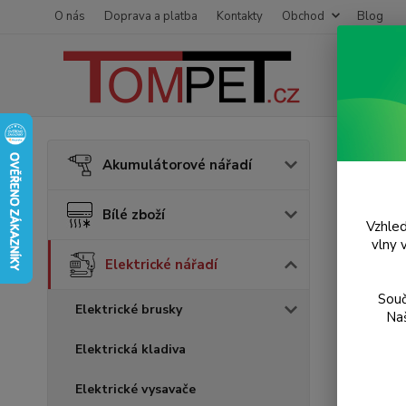
O nás
Doprava a platba
Kontakty
Obchod
Blog
Úvod
E
Akumulátorové nářadí
Prof
Bílé zboží
8,1 J
Vzhled
vlny 
Elektrické nářadí
Akce
Souč
Elektrické brusky
Naš
Elektrická kladiva
Elektrické vysavače