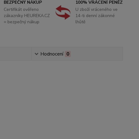
BEZPEČNÝ NÁKUP
100% VRÁCENÍ PENĚZ
Certifikát ověřeno
U zboží vráceného ve
zákazníky HEUREKA.CZ
14-ti denní zákonné
= bezpečný nákup
lhůtě
Hodnocení
0