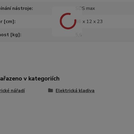
ínání nástroje
SDS max
r [cm]
46 x 12 x 23
ost [kg]
5,6
zařazeno v kategoriích
rické nářadí
Elektrická kladiva