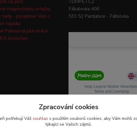
 sítě na plot
TOMPET.CZ
me magnetickou vrtačku
Fábalovka 406
e tady - poradíme Vám s
533 52 Pardubice - Fáblovka
m topidla
a! Pokosová pila na kov
CS Evolution
Zpracování cookies
eři potřebují Váš
souhlas
s použitím souborů cookies, aby Vám mohli z
týkající se Vašich zájmů.