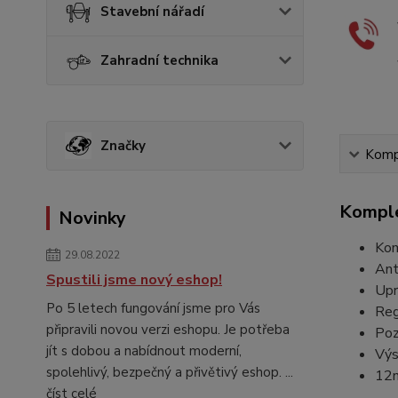
Stavební nářadí
Zahradní technika
Značky
Kompl
Komple
Novinky
Kom
29.08.2022
Ant
Spustili jsme nový eshop!
Upr
Po 5 letech fungování jsme pro Vás
Reg
připravili novou verzi eshopu. Je potřeba
Poz
jít s dobou a nabídnout moderní,
Výs
spolehlivý, bezpečný a přivětivý eshop. ...
12n
číst celé