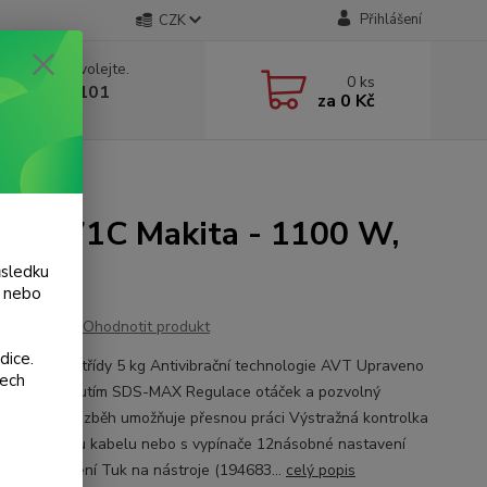
Přihlášení
CZK
 si rady? Zavolejte.
0
ks
 775 986 101
za
0 Kč
, 8-20 hod.)
100 W, 8,1 J
 HM0871C Makita - 1100 W,
ůsledku
y nebo
Ohodnotit produkt
dice.
tní kladivo třídy 5 kg Antivibrační technologie AVT Upraveno
šech
stroje s upnutím SDS-MAX Regulace otáček a pozvolný
 Pozvolný rozběh umožňuje přesnou práci Výstražná kontrolka
izuje poruchu kabelu nebo s vypínače 12násobné nastavení
 Obsah balení Tuk na nástroje (194683...
celý popis