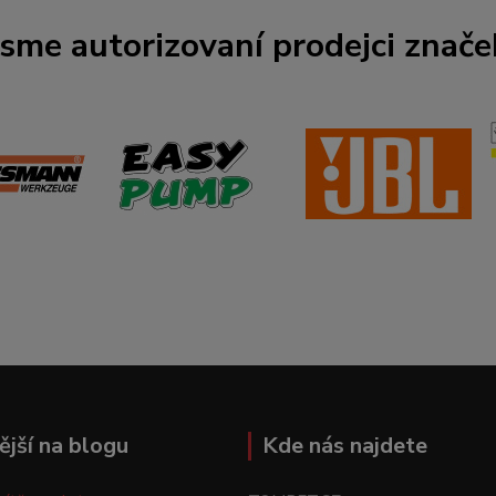
Jsme autorizovaní prodejci znače
ější na blogu
Kde nás najdete