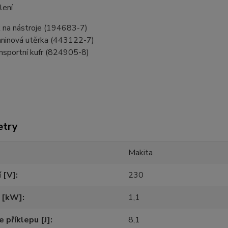
lení
 na nástroje (194683-7)
ninová utěrka (443122-7)
nsportní kufr (824905-8)
etry
Makita
 [V]
230
n [kW]
1,1
e příklepu [J]
8,1