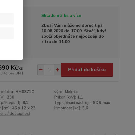
tupnost
Skladem 3 ks a více
a dodání
Zboží Vám můžeme doručit již
10.08.2026 do 17:00. Stačí, když
zboží objednáte nejpozději do
zítra do 11:00
690 Kč
/
ks
Přidat do košíku
08 Kč
bez DPH
roduktu:
HM0871C
výro:
Makita
[V]:
230
Příkon [kW]:
1,1
příklepu [J]:
8,1
Typ upínání nástroje:
SDS max
 [cm]:
46 x 12 x 23
Hmotnost [kg]:
5,6
cenu / dostupnost