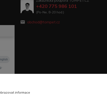
Zákaznická podpora TOMPET.CZ
+420 775 986 101
(Po-Ne, 8-20 hod.)
obchod@tompet.cz
obrazovat informace