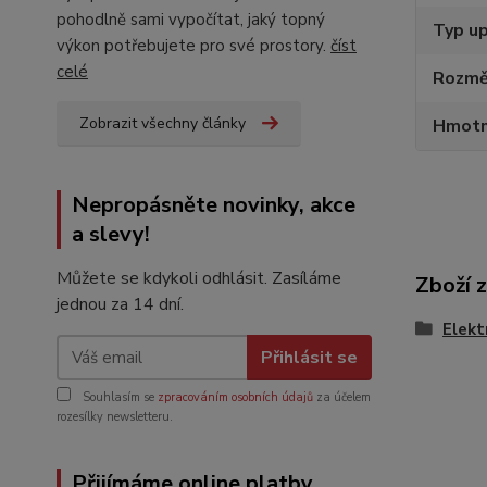
pohodlně sami vypočítat, jaký topný
Typ up
výkon potřebujete pro své prostory.
číst
celé
Rozmě
Zobrazit všechny články
Hmotn
Nepropásněte novinky, akce
a slevy!
Můžete se kdykoli odhlásit. Zasíláme
Zboží 
jednou za 14 dní.
Elekt
Přihlásit se
Souhlasím se
zpracováním osobních údajů
za účelem
rozesílky newsletteru.
Přijímáme online platby