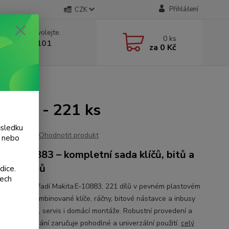
Přihlášení
CZK
 si rady? Zavolejte.
0
ks
 775 986 101
za
0 Kč
, 8-20 hod.)
 - 221 ks
akita - 221 ks
ůsledku
Ohodnotit produkt
y nebo
ta E‑10883 – kompletní sada klíčů, bitů a
n 221 dílů
dice.
šech
tní sada nářadí Makita E‑10883, 221 dílů v pevném plastovém
 Obsahuje kombinované klíče, ráčny, bitové nástavce a inbusy
lní pro dílnu, servis i domácí montáže. Robustní provedení a
dné uspořádání zaručuje pohodlné a univerzální použití.
celý