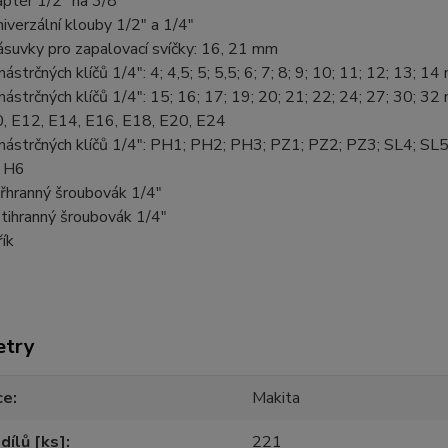
ptér 1/2" na 3/8"
niverzální klouby 1/2" a 1/4"
ásuvky pro zapalovací svíčky: 16, 21 mm
nástrčných klíčů 1/4": 4; 4,5; 5; 5,5; 6; 7; 8; 9; 10; 11; 12; 13; 1
nástrčných klíčů 1/4": 15; 16; 17; 19; 20; 21; 22; 24; 27; 30; 3
, E12, E14, E16, E18, E20, E24
nástrčných klíčů 1/4": PH1; PH2; PH3; PZ1; PZ2; PZ3; SL4; SL
 H6
řhranný šroubovák 1/4"
tihranný šroubovák 1/4"
řík
etry
ce
Makita
dílů [ks]
221