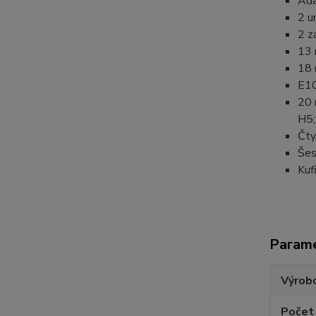
Ada
2 u
2 z
13 
18 
E10
20 
H5;
Čty
Šes
Kuf
Param
Výrob
Počet 