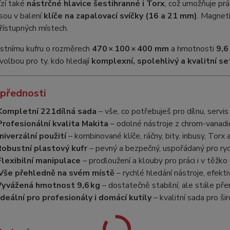
ízí také
nástrčné hlavice šestihranné i Torx
, což umožňuje pr
jsou v balení
klíče na zapalovací svíčky (16 a 21 mm)
. Magneti
řístupných místech.
ustnímu kufru o rozměrech
470 × 100 × 400 mm
a hmotnosti
9,6
 volbou pro ty, kdo hledají
komplexní, spolehlivý a kvalitní se
 přednosti
Kompletní 221dílná sada
– vše, co potřebuješ pro dílnu, servi
Profesionální kvalita Makita
– odolné nástroje z chrom-vanadi
niverzální použití
– kombinované klíče, ráčny, bity, inbusy, Torx
Robustní plastový kufr
– pevný a bezpečný, uspořádaný pro rych
Flexibilní manipulace
– prodloužení a klouby pro práci i v těžk
Vše přehledně na svém místě
– rychlé hledání nástroje, efekti
Vyvážená hmotnost 9,6 kg
– dostatečně stabilní, ale stále př
Ideální pro profesionály i domácí kutily
– kvalitní sada pro šir