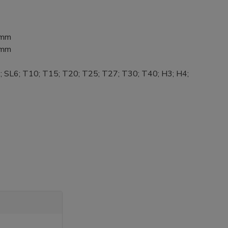
4 mm
2 mm
5; SL6; T10; T15; T20; T25; T27; T30; T40; H3; H4;