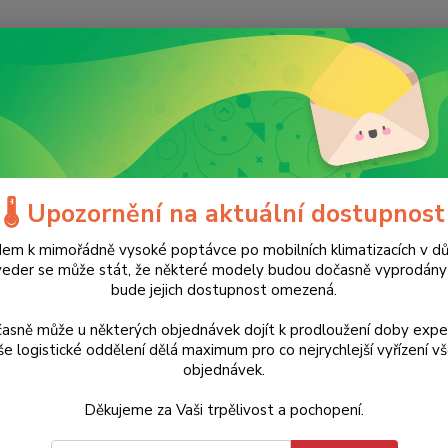
Nevíte
Hledat
+420
(Po-Ne
ílenské nářadí
Gola sady
Profesionální sada nářadí E-10883 Makita
esionální sada nářadí E-10883 M
🌡️ Upozornění na aktuální dostupnost
em k mimořádně vysoké poptávce po mobilních klimatizacích v d
3 290 Kč
Doprava ZDARMA
veder se může stát, že některé modely budou dočasně vyprodán
- 12 %
bude jejich dostupnost omezená.
Maki
ráče
asně může u některých objednávek dojít k prodloužení doby expe
e logistické oddělení dělá maximum pro co nejrychlejší vyřízení v
Komple
objednávek.
kufru.
Děkujeme za Vaši trpělivost a pochopení.
— ideá
přehle