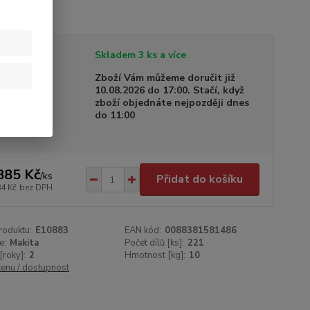
tupnost
Skladem 3 ks a více
a dodání
Zboží Vám můžeme doručit již
10.08.2026 do 17:00. Stačí, když
zboží objednáte nejpozději dnes
do 11:00
885 Kč
/
ks
Přidat do košíku
84 Kč
bez DPH
roduktu:
E10883
EAN kód:
0088381581486
e:
Makita
Počet dílů [ks]:
221
[roky]:
2
Hmotnost [kg]:
10
cenu / dostupnost