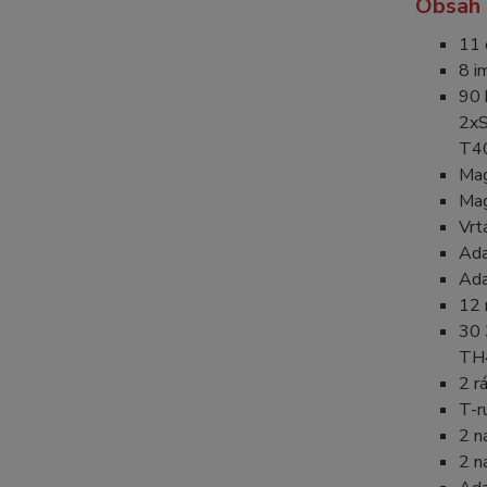
Obsah 
11 
8 i
90 
2xS
T40
Mag
Mag
Vrt
Ada
Ada
12 
30 
TH4
2 r
T-r
2 n
2 n