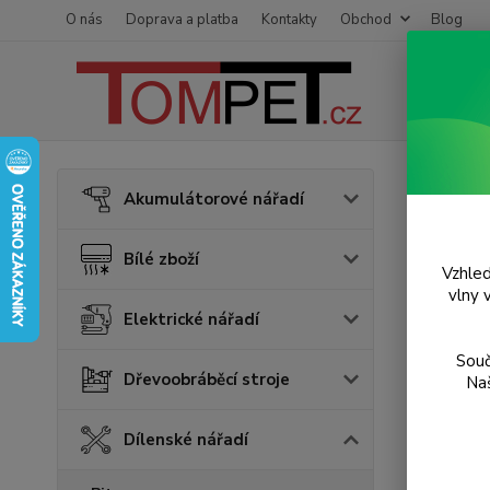
O nás
Doprava a platba
Kontakty
Obchod
Blog
Úvod
D
Akumulátorové nářadí
Prof
Bílé zboží
Vzhled
Akce
vlny 
Elektrické nářadí
Souč
Dřevoobráběcí stroje
Naš
Dílenské nářadí