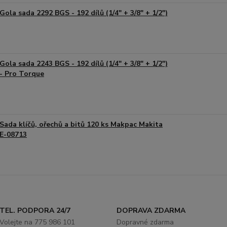
Gola sada 2292 BGS - 192 dílů (1/4" + 3/8" + 1/2")
Gola sada 2243 BGS - 192 dílů (1/4" + 3/8" + 1/2")
- Pro Torque
Sada klíčů, ořechů a bitů 120 ks Makpac Makita
E-08713
TEL. PODPORA 24/7
DOPRAVA ZDARMA
Volejte na 775 986 101
Dopravné zdarma