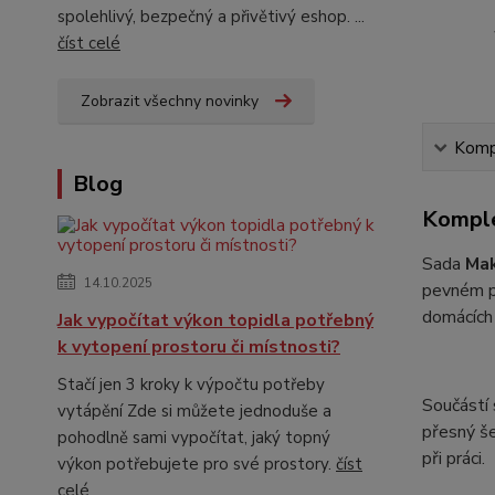
spolehlivý, bezpečný a přivětivý eshop. ...
číst celé
Zobrazit všechny novinky
Kompl
Blog
Komple
Sada
Mak
14.10.2025
pevném pl
domácích 
Jak vypočítat výkon topidla potřebný
k vytopení prostoru či místnosti?
Stačí jen 3 kroky k výpočtu potřeby
Součástí
vytápění Zde si můžete jednoduše a
přesný še
pohodlně sami vypočítat, jaký topný
při práci.
výkon potřebujete pro své prostory.
číst
celé