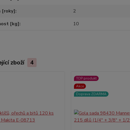
 [roky]
2
ost [kg]
10
jící zboží
4
TOP produkt
Akce
Doprava ZDARMA