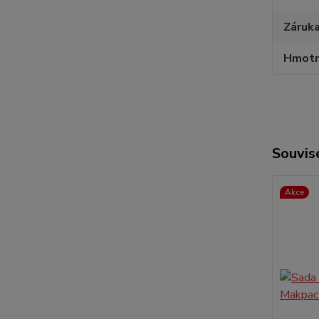
Záruka
Hmotn
Souvise
Akce