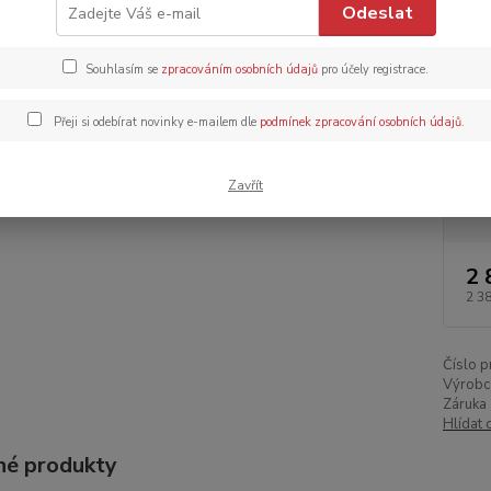
Odeslat
popis
Souhlasím se
zpracováním osobních údajů
pro účely registrace.
Dos
Dob
Přeji si odebírat novinky e-mailem dle
podmínek zpracování osobních údajů
.
Zavřít
2 
2 3
Číslo p
Výrobc
Záruka 
Hlídat 
é produkty