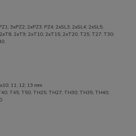
Z1; 3xPZ2; 2xPZ3; PZ4; 2xSL3; 2xSL4; 2xSL5;
; 2xT8; 2xT9; 2xT10; 2xT15; 2xT20; T25; T27; T30;
40.
; 2x10; 11; 12; 13 mm
 T40; T45; T50; TH25; TH27; TH30; TH35; TH40;
10