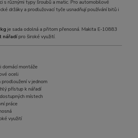
áci s různými typy šroubů a matic. Pro automobilové
cké držáky a prodlužovací tyče usnadňují používání bitů i
 kg
je sada odolná a přitom přenosná. Makita E‑10883
t nářadí
pro široké využití.
s i domácí montáže
ové oceli
 a prodloužení v jednom
lý přístup k nářadí
o dostupných místech
vní práce
enosná
oké využití