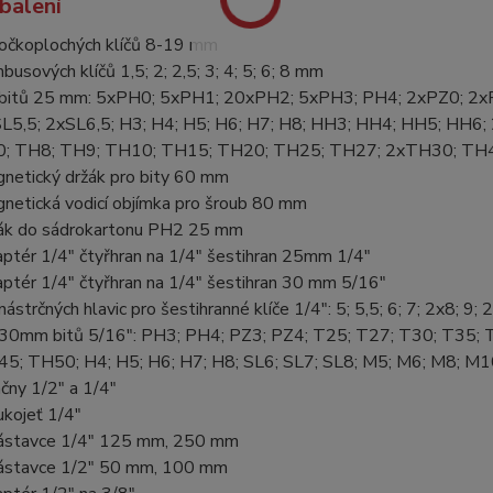
balení
očkoplochých klíčů 8-19 mm
mbusových klíčů 1,5; 2; 2,5; 3; 4; 5; 6; 8 mm
bitů 25 mm: 5xPH0; 5xPH1; 20xPH2; 5xPH3; PH4; 2xPZ0; 2xP
L5,5; 2xSL6,5; H3; H4; H5; H6; H7; H8; HH3; HH4; HH5; HH6
; TH8; TH9; TH10; TH15; TH20; TH25; TH27; 2xTH30; TH
netický držák pro bity 60 mm
netická vodicí objímka pro šroub 80 mm
ák do sádrokartonu PH2 25 mm
ptér 1/4" čtyřhran na 1/4" šestihran 25mm 1/4"
ptér 1/4" čtyřhran na 1/4" šestihran 30 mm 5/16"
nástrčných hlavic pro šestihranné klíče 1/4": 5; 5,5; 6; 7; 2x8; 9
30mm bitů 5/16": PH3; PH4; PZ3; PZ4; T25; T27; T30; T35;
5; TH50; H4; H5; H6; H7; H8; SL6; SL7; SL8; M5; M6; M8; M
áčny 1/2" a 1/4"
ukojeť 1/4"
ástavce 1/4" 125 mm, 250 mm
ástavce 1/2" 50 mm, 100 mm