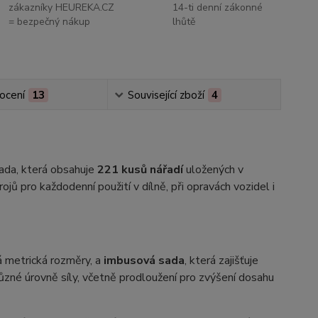
zákazníky HEUREKA.CZ
14-ti denní zákonné
= bezpečný nákup
lhůtě
ocení
13
Související zboží
4
ada, která obsahuje
221 kusů nářadí
uložených v
ů pro každodenní použití v dílně, při opravách vozidel i
ná metrická rozměry, a
imbusová sada
, která zajišťuje
ůzné úrovně síly, včetně prodloužení pro zvýšení dosahu