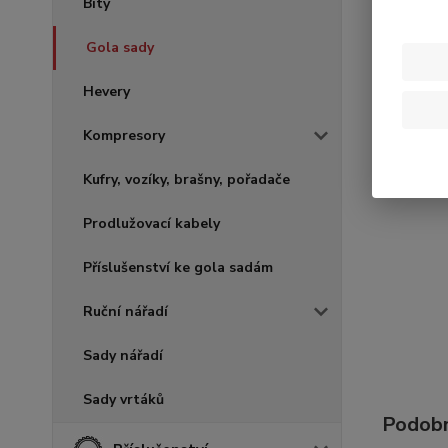
Bity
Gola sady
Hevery
Kompresory
Kufry, vozíky, brašny, pořadače
Prodlužovací kabely
Příslušenství ke gola sadám
Ruční nářadí
Sady nářadí
Sady vrtáků
Podobn