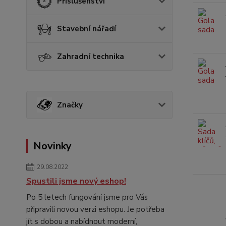
Příslušenství
Stavební nářadí
Zahradní technika
Značky
Novinky
29.08.2022
Spustili jsme nový eshop!
Po 5 letech fungování jsme pro Vás
připravili novou verzi eshopu. Je potřeba
jít s dobou a nabídnout moderní,