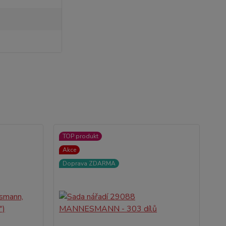
TOP produkt
Ak
Akce
No
Doprava ZDARMA
D