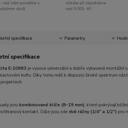
- rádi Vám poradíme s
získáte při objednávce
výběrem zboží
nad 5.000,- Kč
etní specifikace
Parametry
Hodn
tní specifikace
ita E‑10883
je vysoce univerzální a dobře vybavená montážní s
astovém kufru. Díky tomu máš k dispozici široké spektrum nástroj
projektech.
 sady jsou
kombinované klíče (8–19 mm)
, které pokrývají běž
stihranový kontakt. Dále jsou zde
dvě ráčny (1/4″ a 1/2″)
pro r