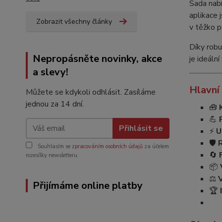
Sada nab
aplikace 
Zobrazit všechny články
v těžko p
Díky rob
Nepropásněte novinky, akce
je ideální
a slevy!
Hlavní
Můžete se kdykoli odhlásit. Zasíláme
jednou za 14 dní.
🧰
💪
Přihlásit se
⚡
U
🛡️
Souhlasím se
zpracováním osobních údajů
za účelem
🔄
rozesílky newsletteru.
📦
⚖️
Přijímáme online platby
🏆