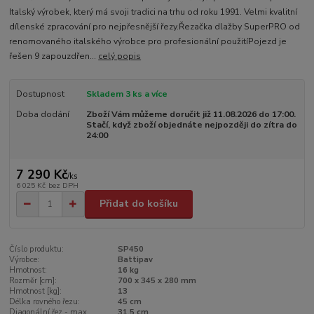
Italský výrobek, který má svoji tradici na trhu od roku 1991. Velmi kvalitní
dílenské zpracování pro nejpřesnější řezy.Řezačka dlažby SuperPRO od
renomovaného italského výrobce pro profesionální použitíPojezd je
řešen 9 zapouzdřen...
celý popis
Dostupnost
Skladem 3 ks a více
Doba dodání
Zboží Vám můžeme doručit již 11.08.2026 do 17:00.
Stačí, když zboží objednáte nejpozději do zítra do
24:00
7 290 Kč
/
ks
6 025 Kč
bez DPH
Přidat do košíku
Číslo produktu:
SP450
Výrobce:
Battipav
Hmotnost:
16 kg
Rozměr [cm]:
700 x 345 x 280 mm
Hmotnost [kg]:
13
Délka rovného řezu:
45 cm
Diagonální řez - max.
31,5 cm