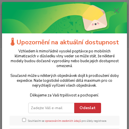
0
ks
+420 775 986 101
CZK
za
0 Kč
(Po-Ne, 8-20 hod.)
Menu
Hledat
🌡️ Upozornění na aktuální dostupnost
Vzhledem k mimořádně vysoké poptávce po mobilních
Úvod
Stavební nářadí
Řezačky obkladů
Profesionální řezačka,
klimatizacích v důsledku vlny veder se může stát, že některé
SUPER PRO 450, Battipav, SP450
modely budou dočasně vyprodány nebo bude jejich dostupnost
omezená.
Profesionální řezačka, SUPER
Současně může u některých objednávek dojít k prodloužení doby
PRO 450, Battipav, SP450
expedice. Naše logistické oddělení dělá maximum pro co
nejrychlejší vyřízení všech objednávek.
TOP produkt
Děkujeme za Vaši trpělivost a pochopení.
Odeslat
Souhlasím se
zpracováním osobních údajů
pro účely registrace.