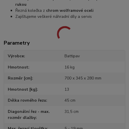
rukou
Řezná kolečka z
chrom wolframové oceli
Zajišťujeme veškeré náhradní díly a servis
Parametry
Výrobce
Battipav
Hmotnost
16 kg
Rozměr [cm]
700 x 345 x 280 mm
Hmotnost [kg]
13
Délka rovného řezu
45 cm
Diagonální řez - max.
31,5 cm
rozměr dlažby
Max. řezací tloušťka
5 - 19 mm