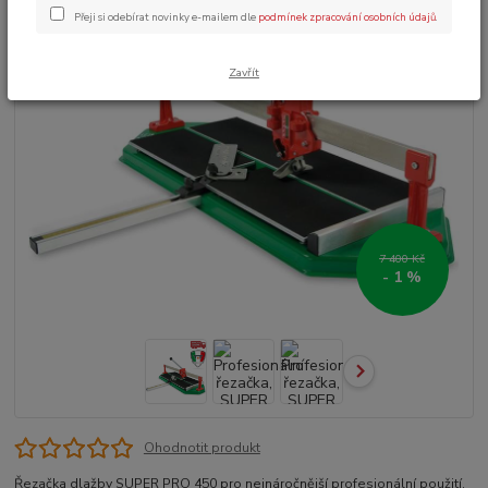
Přeji si odebírat novinky e-mailem dle
podmínek zpracování osobních údajů
.
Zavřít
7 400 Kč
- 1 %
Ohodnotit produkt
Řezačka dlažby SUPER PRO 450 pro nejnáročnější profesionální použití.