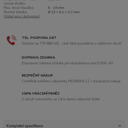
rozměr dlažby:
Max. řezací tloušťka:
5 - 19 mm
Rozměr kolečka:
Ø 22 × 6,1 × 4,7 mm
Hlídat cenu / dostupnost
TEL. PODPORA 24/7
Volejte na 775 986 101 - rádi Vám poradíme s výběrem zboží
DOPRAVA ZDARMA
Dopravné zdarma získáte při objednávce nad 5.000,- Kč
BEZPEČNÝ NÁKUP
Certifikát ověřeno zákazníky HEUREKA.CZ = bezpečný nákup
100% VRÁCENÍ PENĚZ
U zboží vráceného ve 14-ti denní zákonné lhůtě
Kompletní specifikace