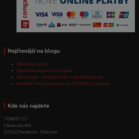
Nejčtenější na blogu
Stínící sítě na plot
Vybíráme magnetickou vrtačku
Zima je tady - poradíme Vám s výběrem topidla
Novinka! Pokosová pila na kov S355MCS Evolution
Kde nás najdete
TOMPET.CZ
Fábalovka 406
533 52 Pardubice - Fáblovka