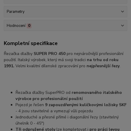
Parametry
Hodnocení
0
Kompletní specifikace
Řezačka dlažby
SUPER PRO 450
pro nejnáročnější profesionální
použití. Italský výrobek, který má svoji tradici
na trhu od roku
1991.
Velmi kvalitní dílenské zpracování pro
nejpřesnější řezy
.
Řezačka dlažby SuperPRO od
renomovaného italského
výrobce pro profesionální použití
Pojezd je řešen
9 zapouzdřenými kuličkovými ložisky SKF
- 4 jsou stavitelné a vymezují vůli pojezdu
Jednoduché a přesné přímé i diagonální řezy (stavitelný
úhelník 0 - 45°)
Tři odpružené stoly
lze kompletovat i
pro práci levou