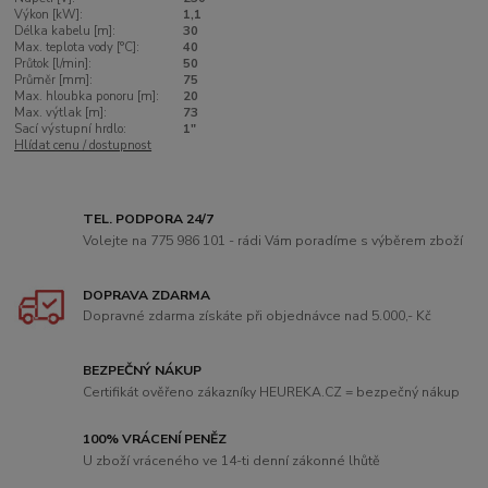
Výkon [kW]:
1,1
Délka kabelu [m]:
30
Max. teplota vody [°C]:
40
Průtok [l/min]:
50
Průměr [mm]:
75
Max. hloubka ponoru [m]:
20
Max. výtlak [m]:
73
Sací výstupní hrdlo:
1"
Hlídat cenu / dostupnost
TEL. PODPORA 24/7
Volejte na 775 986 101 - rádi Vám poradíme s výběrem zboží
DOPRAVA ZDARMA
Dopravné zdarma získáte při objednávce nad 5.000,- Kč
BEZPEČNÝ NÁKUP
Certifikát ověřeno zákazníky HEUREKA.CZ = bezpečný nákup
100% VRÁCENÍ PENĚZ
U zboží vráceného ve 14-ti denní zákonné lhůtě