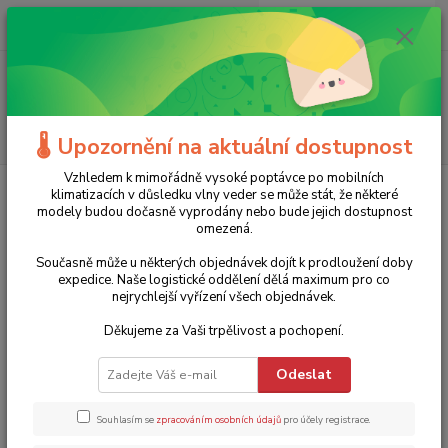
0
ks
+420 775 986 101
CZK
za
0 Kč
(Po-Ne, 8-20 hod.)
Menu
Hledat
🌡️ Upozornění na aktuální dostupnost
Vzhledem k mimořádně vysoké poptávce po mobilních
Úvod
Zahradní technika
Čerpadla
3" ponorná čerpadla
Ponorné
klimatizacích v důsledku vlny veder se může stát, že některé
čerpadlo 3" 3SKM 150 Blue Line Pumpa - 30 m kabel, spínací skříň
modely budou dočasně vyprodány nebo bude jejich dostupnost
omezená.
Ponorné čerpadlo 3" 3SKM 150
Současně může u některých objednávek dojít k prodloužení doby
Blue Line Pumpa - 30 m kabel,
expedice. Naše logistické oddělení dělá maximum pro co
nejrychlejší vyřízení všech objednávek.
spínací skříň
Děkujeme za Vaši trpělivost a pochopení.
Akce
TOP produkt
Doprava ZDARMA
Odeslat
Souhlasím se
zpracováním osobních údajů
pro účely registrace.