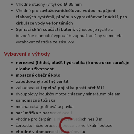
Vhodné studny (vrty)
od Ø 85 mm
Vhodné pro
zavlažování
dešťovou vodou
,
napájení
tlakových systémů
,
plnění
a
vyprazdňování nádrží
,
pro
cirkulace vody ve fontánách
Spínací skříň součástí balení:
výhodou je rychlé a
bezpečné manuální vypnutí či zapnutí, aniž by se musela
vytahovat zástrčka ze zásuvky
Vybavení a výhody
nerezová (hřídel, plášť, hydraulika) konstrukce zaručuje
dlouhou životnost
mosazné oběžné kolo
zabudovaný zpětný ventil
zabudovaná
tepelná pojistka proti přehřátí
dvoupólový indukční motor chlazený minerálním olejem
samomazná ložiska
mechanická grafitová ucpávka
sací mřížka z nerezové oceli
vhodné pro čerpání z hloubek větších než 8 m
čerpadlo může pracovat pouze ve vertikální poloze
vhodné v domácnosti i v průmyslu