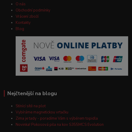
O nás
Obchodní podmínky
Vrácení zboží
Kontakty
Blog
Nejčtenější na blogu
Stínící sítě na plot
Vybíráme magnetickou vrtačku
Zima je tady - poradíme Vám s výběrem topidla
Novinka! Pokosová pila na kov S355MCS Evolution