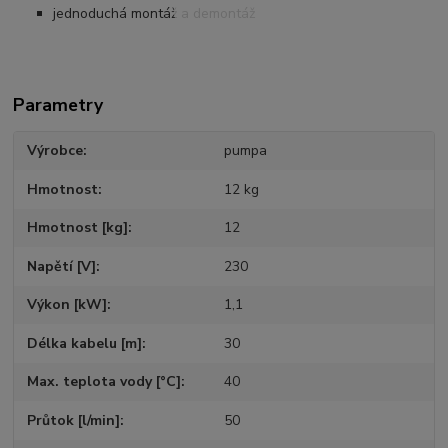
jednoduchá montáž a demontáž
Parametry
Výrobce
pumpa
Hmotnost
12 kg
Hmotnost [kg]
12
Napětí [V]
230
Výkon [kW]
1,1
Délka kabelu [m]
30
Max. teplota vody [°C]
40
Průtok [l/min]
50