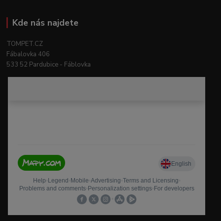
Kde nás najdete
TOMPET.CZ
Fábalovka 406
533 52 Pardubice - Fáblovka