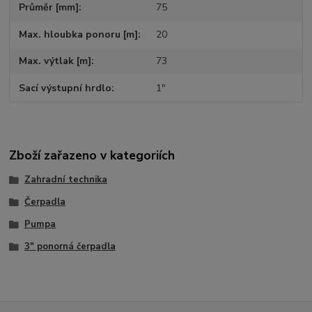
Průměr [mm]
75
Max. hloubka ponoru [m]
20
Max. výtlak [m]
73
Sací výstupní hrdlo
1"
Zboží zařazeno v kategoriích
Zahradní technika
Čerpadla
Pumpa
3" ponorná čerpadla