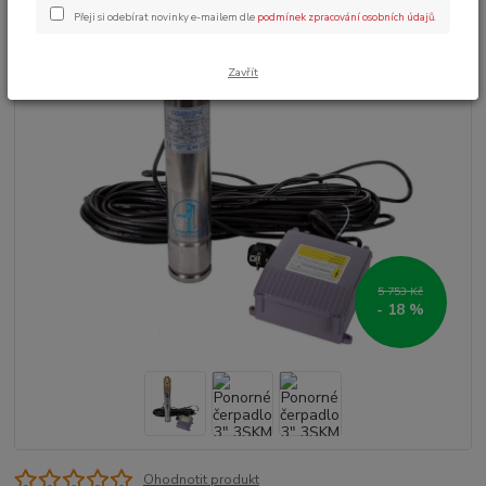
Přeji si odebírat novinky e-mailem dle
podmínek zpracování osobních údajů
.
Zavřít
5 753 Kč
- 18 %
Ohodnotit produkt