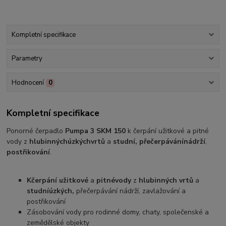
Kompletní specifikace
Parametry
Hodnocení
0
Kompletní specifikace
Ponorné čerpadlo
Pumpa 3 SKM 150
k čerpání užitkové a pitné
vody z
hlubinných
úzkých
vrtů
a
studní, přečerpávání
nádrží
,
postřikování
.
K
čerpání užitkové
a
pitné
vody
z
hlubinných vrtů
a
studní
úzkých,
přečerpávání nádrží, zavlažování a
postřikování
Zásobování vody pro rodinné domy, chaty, společenské a
zemědělské objekty