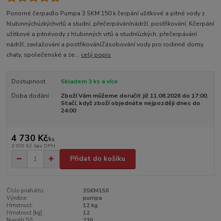
Ponorné čerpadlo Pumpa 3 SKM 150 k čerpání užitkové a pitné vody z
hlubinnýchúzkýchvrtů a studní, přečerpávánínádrží, postřikování. Kčerpání
užitkové a pitnévody z hlubinných vrtů a studníúzkých, přečerpávání
nádrží, zavlažování a postřikováníZásobování vody pro rodinné domy,
chaty, společenské a ze...
celý popis
Dostupnost
Skladem 3 ks a více
Doba dodání
Zboží Vám můžeme doručit již 11.08.2026 do 17:00.
Stačí, když zboží objednáte nejpozději dnes do
24:00
4 730 Kč
/
ks
3 909 Kč
bez DPH
Přidat do košíku
Číslo produktu:
3SKM150
Výrobce:
pumpa
Hmotnost:
12 kg
Hmotnost [kg]:
12
Napětí [V]:
230