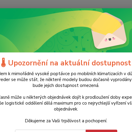
Nevíte
Hledat
+420
(Po-Ne
tavební nářadí
Dílenská topidla
Plynová topidla
Plynové ohništ
ové ohniště Enders Nova Led L
🌡️ Upozornění na aktuální dostupnost
em k mimořádně vysoké poptávce po mobilních klimatizacích v d
6 590 Kč
Akce
Doprava ZDARMA
veder se může stát, že některé modely budou dočasně vyprodán
- 39 %
bude jejich dostupnost omezená.
Plyn
osvě
asně může u některých objednávek dojít k prodloužení doby expe
e logistické oddělení dělá maximum pro co nejrychlejší vyřízení v
a vy
objednávek.
Stylov
Děkujeme za Vaši trpělivost a pochopení.
elegan
skleně