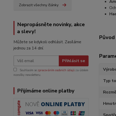
Amb
Zobrazit všechny články
Och
Had
Nepropásněte novinky, akce
a slevy!
Původ 
Můžete se kdykoli odhlásit. Zasíláme
jednou za 14 dní.
Param
Přihlásit se
Výrob
Souhlasím se
zpracováním osobních údajů
za účelem
rozesílky newsletteru.
Typ to
Přijímáme online platby
Rozmě
Hmotn
Spotře