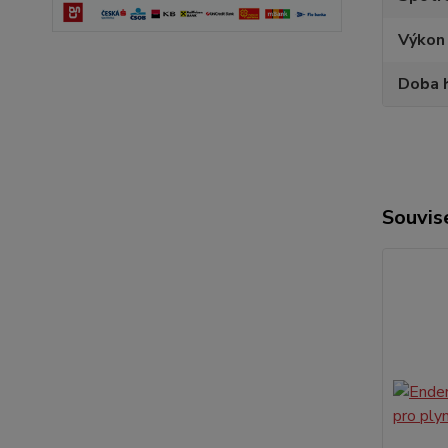
Výkon
Doba h
Souvise