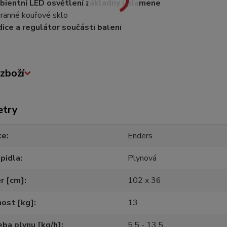
ientní LED osvětlení základny i plamene
ranné kouřové sklo
ice a regulátor součástí balení
zboží
etry
ce
Enders
pidla
Plynová
r [cm]
102 x 36
ost [kg]
13
ba plynu [kg/h]
5,5 - 13,5