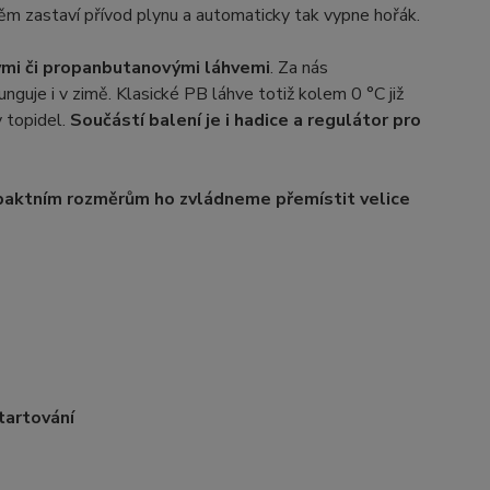
něm zastaví přívod plynu a automaticky tak vypne hořák.
ými či propanbutanovými láhvemi
. Za nás
uje i v zimě. Klasické PB láhve totiž kolem 0 °C již
y topidel.
Součástí balení je i hadice a regulátor pro
aktním rozměrům ho zvládneme přemístit velice
tartování