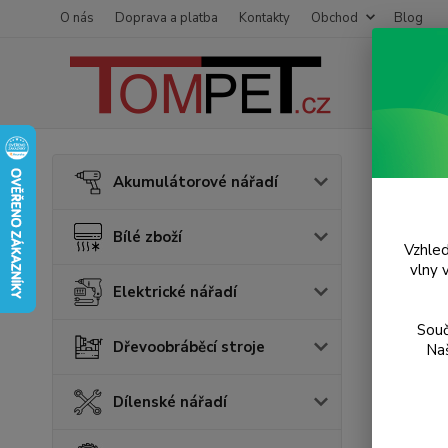
O nás
Doprava a platba
Kontakty
Obchod
Blog
Úvod
S
Akumulátorové nářadí
Plyn
Bílé zboží
Vzhled
Novinka
vlny 
Elektrické nářadí
Souč
Dřevoobráběcí stroje
Naš
Dílenské nářadí