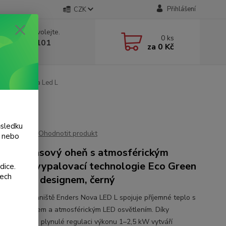
Přihlášení
CZK
 si rady? Zavolejte.
0
ks
 775 986 101
za
0 Kč
, 8-20 hod.)
ě Enders Nova Led L
ůsledku
Ohodnotit produkt
y nebo
ový terasový oheň s atmosférickým
tlením, vypalovací technologie Eco Green
dice.
šech
nikajícím designem, černý
é plynové ohniště Enders Nova LED L spojuje příjemné teplo s
tním designem a atmosférickým LED osvětlením. Díky
nému válci a plynulé regulaci výkonu 1–2,5 kW vytváří