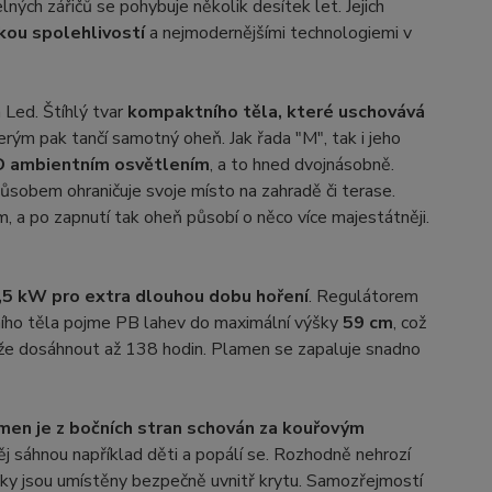
ných zářičů se pohybuje několik desítek let. Jejich
ikou spolehlivostí
a nejmodernějšími technologiemi v
 Led. Štíhlý tvar
kompaktního těla, které uschovává
erým pak tančí samotný oheň. Jak řada "M", tak i jeho
D ambientním osvětlením
, a to hned dvojnásobně.
ůsobem ohraničuje svoje místo na zahradě či terase.
m, a po zapnutí tak oheň působí o něco více majestátněji.
,5 kW pro extra dlouhou dobu hoření
. Regulátorem
ního těla pojme PB lahev do maximální výšky
59 cm
, což
ůže dosáhnout až 138 hodin. Plamen se zapaluje snadno
men je z bočních stran schován za kouřovým
 něj sáhnou například děti a popálí se. Rozhodně nehrozí
vky jsou umístěny bezpečně uvnitř krytu. Samozřejmostí