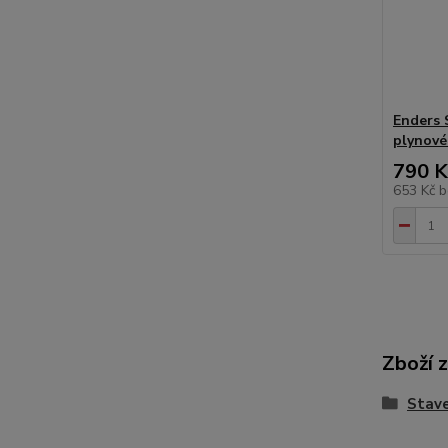
Enders 
plynové
790 K
653 Kč
b
Zboží 
Stave