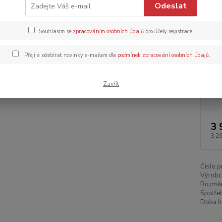
Odeslat
dokona
Souhlasím se
zpracováním osobních údajů
pro účely registrace.
Dos
Přeji si odebírat novinky e-mailem dle
podmínek zpracování osobních údajů
.
Dob
Zavřít
3 
3 2
Číslo p
Výrobc
Rozměr
Spotřeb
Doba ho