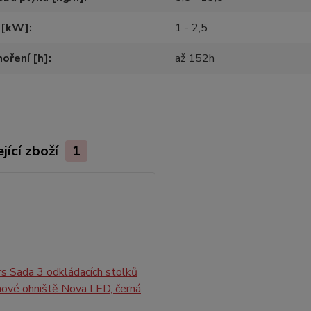
 [kW]
1 - 2,5
oření [h]
až 152h
jící zboží
1