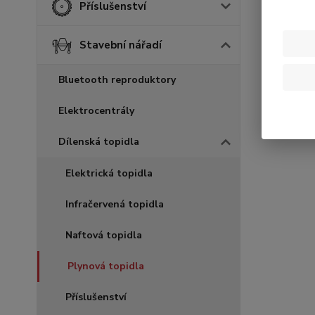
Příslušenství
Stavební nářadí
Bluetooth reproduktory
Elektrocentrály
Dílenská topidla
Elektrická topidla
Infračervená topidla
Naftová topidla
Plynová topidla
Příslušenství