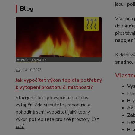
jsou i
poj
Blog
Všechna
doporučuj
přestávaj
napojení
K další v
snadno, 
14.10.2025
Vlastn
Jak vypočítat výkon topidla potřebný
Vys
k vytopení prostoru či místnosti?
Ply
Stačí jen 3 kroky k výpočtu potřeby
Ply
vytápění Zde si můžete jednoduše a
Až 
pohodlně sami vypočítat, jaký topný
Zab
výkon potřebujete pro své prostory.
číst
Bez
celé
Pro