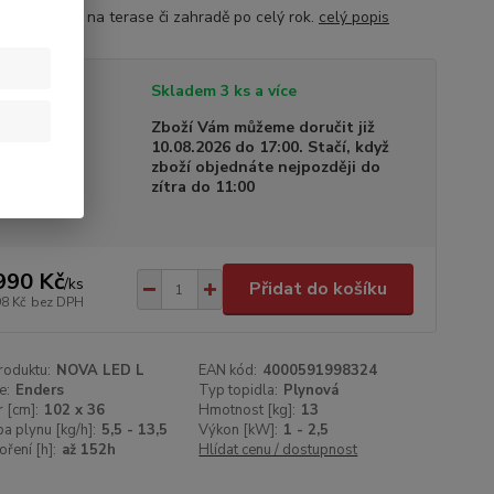
lou pohodu na terase či zahradě po celý rok.
celý popis
tupnost
Skladem 3 ks a více
a dodání
Zboží Vám můžeme doručit již
10.08.2026 do 17:00. Stačí, když
zboží objednáte nejpozději do
zítra do 11:00
990 Kč
/
ks
Přidat do košíku
98 Kč
bez DPH
roduktu:
NOVA LED L
EAN kód:
4000591998324
e:
Enders
Typ topidla:
Plynová
 [cm]:
102 x 36
Hmotnost [kg]:
13
a plynu [kg/h]:
5,5 - 13,5
Výkon [kW]:
1 - 2,5
ření [h]:
až 152h
Hlídat cenu / dostupnost