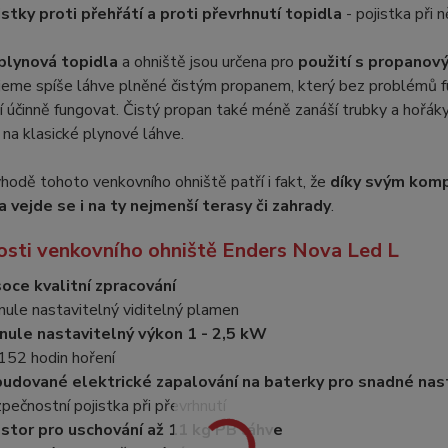
istky proti přehřátí
a proti převrhnutí topidla
- pojistka při 
plynová topidla
a ohniště jsou určena pro
použití s propanov
eme spíše láhve plněné čistým propanem, který bez problémů fung
í účinně fungovat. Čistý propan také méně zanáší trubky a hořák
na klasické plynové láhve.
ýhodě tohoto venkovního ohniště patří i fakt, že
díky svým komp
a vejde se i na ty nejmenší terasy či zahrady
.
osti venkovního ohniště Enders Nova Led L
oce kvalitní zpracování
nule nastavitelný viditelný plamen
nule nastavitelný výkon 1 - 2,5 kW
152 hodin hoření
udované elektrické zapalování na baterky pro snadné nas
pečnostní pojistka při převrhnutí
stor pro uschování až 11 kg PB láhve