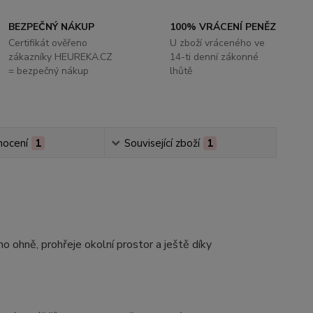
BEZPEČNÝ NÁKUP
100% VRÁCENÍ PENĚZ
Certifikát ověřeno
U zboží vráceného ve
zákazníky HEUREKA.CZ
14-ti denní zákonné
= bezpečný nákup
lhůtě
ocení
1
Související zboží
1
o ohně, prohřeje okolní prostor a ještě díky