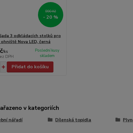
990 Kč
- 20 %
Sada 3 odkládacích stolků pro
 ohniště Nova LED, černá
č
Poslední kusy
/
ks
skladem
ez DPH
Přidat do košíku
zařazeno v kategoriích
bní nářadí
Dílenská topidla
Plyn