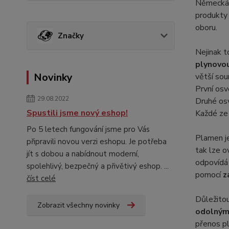
Německá f
produkty
oboru.
Značky
Nejinak t
plynovo
Novinky
větší sou
První osv
29.08.2022
Druhé osv
Spustili jsme nový eshop!
Každé ze 
Po 5 letech fungování jsme pro Vás
Plamen j
připravili novou verzi eshopu. Je potřeba
tak lze o
jít s dobou a nabídnout moderní,
odpovídá
spolehlivý, bezpečný a přivětivý eshop. ...
pomocí
z
číst celé
Důležitou
Zobrazit všechny novinky
odolným
přenos pl