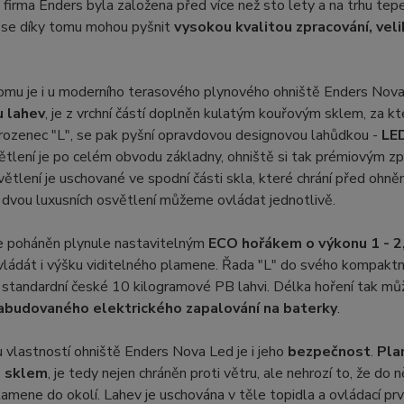
irma Enders byla založena před více než sto lety a na trhu tepel
 se díky tomu mohou pyšnit
vysokou kvalitou zpracování, vel
omu je i u moderního terasového plynového ohniště Enders Nova
u lahev
, je z vrchní částí doplněn kulatým kouřovým sklem, za kt
rozenec "L", se pak pyšní opravdovou designovou lahůdkou -
LE
ětlení je po celém obvodu základny, ohniště si tak prémiovým zp
ětlení je uschované ve spodní části skla, které chrání před ohně
dvou luxusních osvětlení můžeme ovládat jednotlivě.
e poháněn plynule nastavitelným
ECO hořákem o výkonu 1 - 2
vládát i výšku viditelného plamene. Řada "L" do svého kompakt
 standardní české 10 kilogramové PB lahvi. Délka hoření tak m
abudovaného elektrického zapalování na baterky
.
 vlastností ohniště Enders Nova Led je i jeho
bezpečnost
.
Pla
 sklem
, je tedy nejen chráněn proti větru, ale nehrozí to, že do
amene do okolí. Lahev je uschována v těle topidla a ovládací pr