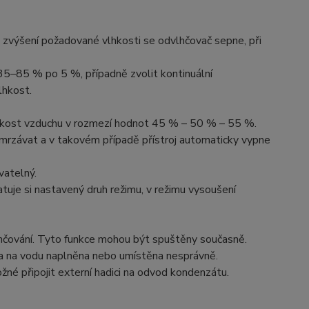
ři zvýšení požadované vlhkosti se odvlhčovač sepne, při
 35–85 % po 5 %, případně zvolit kontinuální
lhkost.
 vlhkost vzduchu v rozmezí hodnot 45 % – 50 % – 55 %.
imrzávat a v takovém případě přístroj automaticky vypne
yvatelný.
tuje si nastavený druh režimu, v režimu vysoušení
hčování. Tyto funkce mohou být spuštěny současně.
žka na vodu naplněna nebo umístěna nesprávně.
né připojit externí hadici na odvod kondenzátu.