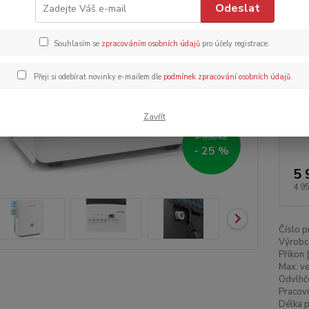
Odeslat
na digi
Souhlasím se
zpracováním osobních údajů
pro účely registrace.
Dos
Dob
Přeji si odebírat novinky e-mailem dle
podmínek zpracování osobních údajů
.
Zavřít
7 990 Kč
- 25 %
5 
4 9
Číslo p
Výrobc
Příkon 
Max. ve
Odvlhče
Pracovn
Délka p