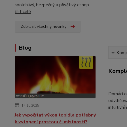
spolehlivý, bezpečný a přivětivý eshop. ...
číst celé
Zobrazit všechny novinky
Blog
Kompl
Komple
Domácí o
odvlhčova
14.10.2025
intuitivní
Jak vypočítat výkon topidla potřebný
k vytopení prostoru či místnosti?