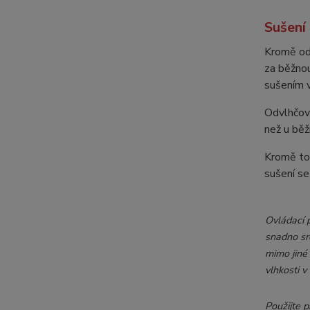
Sušení
Kromě odv
za běžnou
sušením 
Odvlhčova
než u běž
Kromě toh
sušení s
Ovládací 
snadno sro
mimo jiné 
vlhkosti v
Použijte p