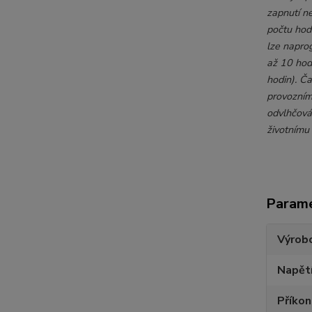
zapnutí n
počtu hod
lze napro
až 10 hod
hodin). Č
provozním
odvlhčová
životnímu
Param
Výrob
Napětí
Příko