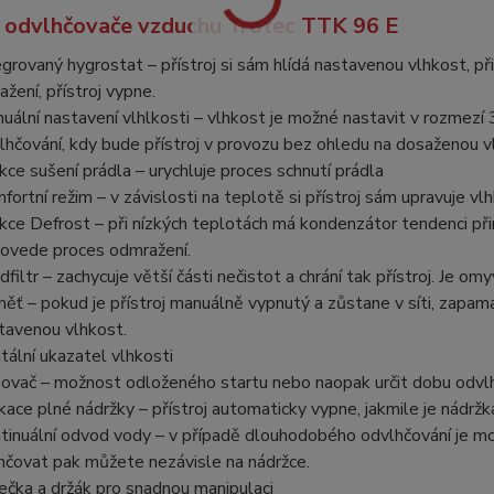
 odvlhčovače vzduchu Trotec TTK 96 E
egrovaný hygrostat – přístroj si sám hlídá nastavenou vlhkost, p
ažení, přístroj vypne.
uální nastavení vlhlkosti – vlhkost je možné nastavit v rozmezí
lhčování, kdy bude přístroj v provozu bez ohledu na dosaženou v
kce sušení prádla – urychluje proces schnutí prádla
fortní režim – v závislosti na teplotě si přístroj sám upravuje
kce Defrost – při nízkých teplotách má kondenzátor tendenci př
rovede proces odmražení.
dfiltr – zachycuje větší části nečistot a chrání tak přístroj. Je om
ěť – pokud je přístroj manuálně vypnutý a zůstane v síti, zapama
tavenou vlhkost.
itální ukazatel vlhkosti
ovač – možnost odloženého startu nebo naopak určit dobu odvl
ikace plné nádržky – přístroj automaticky vypne, jakmile je nádr
tinuální odvod vody – v případě dlouhodobého odvlhčování je mož
hčovat pak můžete nezávisle na nádržce.
ečka a držák pro snadnou manipulaci