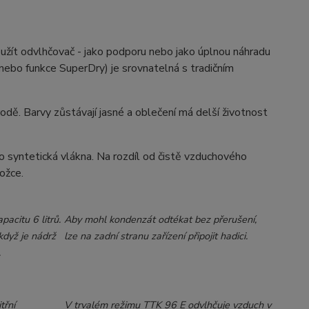
užít odvlhčovač - jako podporu nebo jako úplnou náhradu
 nebo funkce SuperDry) je srovnatelná s tradičním
rodě. Barvy zůstávají jasné a oblečení má delší životnost
ebo syntetická vlákna. Na rozdíl od čistě vzduchového
ožce.
acitu 6 litrů.
Aby mohl kondenzát odtékat bez přerušení,
když je nádrž
lze na zadní stranu zařízení připojit hadici.
.
třní
V trvalém režimu TTK 96 E odvlhčuje vzduch v