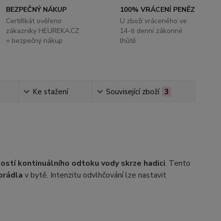
BEZPEČNÝ NÁKUP
100% VRÁCENÍ PENĚZ
Certifikát ověřeno
U zboží vráceného ve
zákazníky HEUREKA.CZ
14-ti denní zákonné
= bezpečný nákup
lhůtě
Ke stažení
Související zboží
3
stí kontinuálního odtoku vody skrze hadici
. Tento
prádla
v bytě. Intenzitu odvlhčování lze nastavit