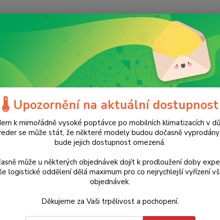
Nevíte
Hledat
+420
(Po-Ne
ílé zboží
Klima
Odvlhčovače vzduchu
Odvlhčovač vzduchu TTK 
hčovač vzduchu TTK 96 E Trotec
🌡️ Upozornění na aktuální dostupnost
em k mimořádně vysoké poptávce po mobilních klimatizacích v d
Akce
Doprava ZDARMA
veder se může stát, že některé modely budou dočasně vyprodán
bude jejich dostupnost omezená.
Obzv
komp
asně může u některých objednávek dojít k prodloužení doby expe
e logistické oddělení dělá maximum pro co nejrychlejší vyřízení v
Domácí
objednávek.
možnos
Děkujeme za Vaši trpělivost a pochopení.
vyfuku
bytě. I