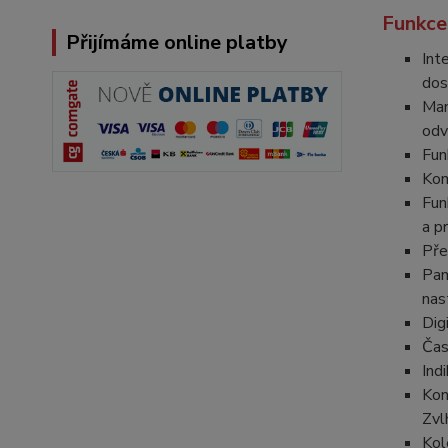
Funkce
Přijímáme online platby
Int
dos
Man
odv
Fun
Kom
Fun
a p
Pře
Pam
nas
Dig
Čas
Ind
Kon
Zvl
Kol