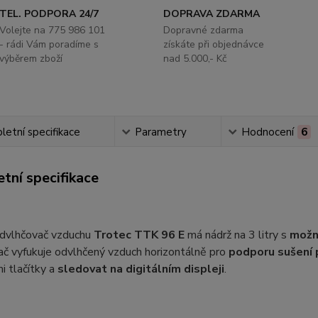
TEL. PODPORA 24/7
DOPRAVA ZDARMA
Volejte na 775 986 101
Dopravné zdarma
- rádi Vám poradíme s
získáte při objednávce
výběrem zboží
nad 5.000,- Kč
etní specifikace
Parametry
Hodnocení
6
tní specifikace
dvlhčovač vzduchu
Trotec TTK 96 E
má nádrž na 3 litry s
možno
č vyfukuje odvlhčený vzduch horizontálně pro
podporu sušení 
mi tlačítky a
sledovat na digitálním displeji
.