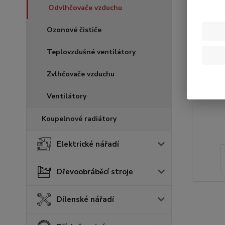
Odvlhčovače vzduchu
Ozonové čističe
Teplovzdušné ventilátory
Zvlhčovače vzduchu
Ventilátory
Koupelnové radiátory
Elektrické nářadí
Dřevoobráběcí stroje
Dílenské nářadí