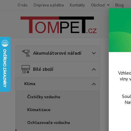
O nás
Doprava a platba
Kontakty
Obchod
Blog
Úvod
B
Akumulátorové nářadí
Odvl
Bílé zboží
Vzhled
Novinka
vlny 
Klima
Souč
Čističky vzduchu
Naš
Klimatizace
Ochlazovače vzduchu