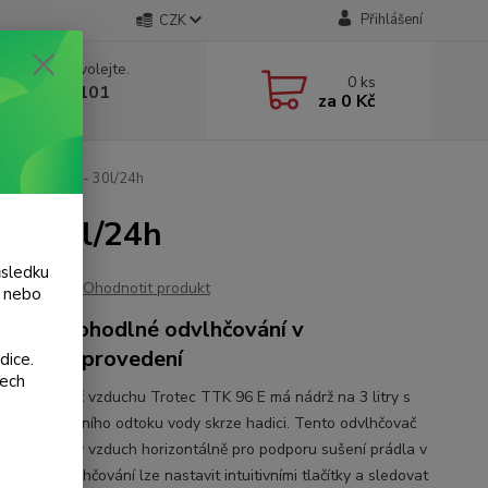
Přihlášení
CZK
 si rady? Zavolejte.
0
ks
 775 986 101
za
0 Kč
, 8-20 hod.)
96 E Trotec - 30l/24h
 - 30l/24h
ůsledku
Ohodnotit produkt
y nebo
láště pohodlné odvlhčování v
aktním provedení
dice.
šech
 odvlhčovač vzduchu Trotec TTK 96 E má nádrž na 3 litry s
tí kontinuálního odtoku vody skrze hadici. Tento odvlhčovač
je odvlhčený vzduch horizontálně pro podporu sušení prádla v
ntenzitu odvlhčování lze nastavit intuitivními tlačítky a sledovat