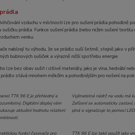
 prádla
lhčování vzduchu v místnosti lze pro sušení prádla pohodlně po
 sušičku prádla. Funkce sušení prádla (nebo režim sušení textilu
vzduchem venku.
če nabízejí tu výhodu, že se prádlo suší šetrně, stejně jako v pří
ných bubnových sušiček a výrazně nižší spotřebu energie.
o lze bez obav sušit i citlivé materiály, jako je vlna, hedvábí n
e prádlo stává mnohem měkčím a pohodlnějším pro nošení na pok
panel TTK 96 E je přehledný a
Vyjímatelná nádrž na vodu má kap
zumitelný. Digitální displej vám
Zařízení se automaticky zastaví, 
ukazuje aktuální hodnotu relativní
plná a signalizuje to pomocí LED
 místnosti.
raktickou funkci časovače pro
TTK 96 E lze také použít jako vni