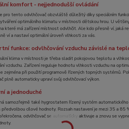
lní komfort - nejjednodušší ovládání
e pro tento odvlhčovač obzvláště důležitý díky speciálním funkcí
vytváření optimálního klimatu v místnosti dětskou hrou. U větši
 na které má zařízení místnost odvlhčit. Ale kdo přesně ví, jaká r
ně ví a nastaví optimální úroveň vlhkosti za vás.
tní funkce: odvlhčování vzduchu závislé na tepl
ální klima v místnosti je třeba sladit pokojovou teplotu a vlhkos
ní vzduchu. Zařízení reguluje hodnotu vlhkosti vzduchu na optimá
e zejména při použití programově řízených topných systémů. Po
č plně automaticky upraví svůj odvlhčovací výkon.
vní a jednoduché
 má samozřejmě také hygrostatem řízený systém automatického o
s předvolbou cílové hodnoty. Rozsah nastavení je mezi 35 a 85 % 
řekročena, odvlhčovač se automaticky aktivuje a znovu se vypne,
dnoty.