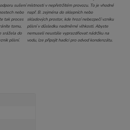
podporu sušení
místnosti v nepřetržitém provozu. To je vhodné
nostech nebo
např. B. zejména do sklepních nebo
te tak proces
skladových prostor, kde hrozí nebezpečí vzniku
áníte tomu,
plísní v důsledku nadměrné vlhkosti. Abyste
e srážela do
nemuseli neustále vyprazdňovat nádržku na
nik plísní.
vodu, lze připojit hadici pro odvod kondenzátu.