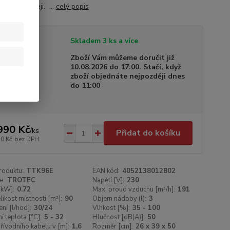
tálním displeji. ...
celý popis
tupnost
Skladem 3 ks a více
a dodání
Zboží Vám můžeme doručit již
10.08.2026 do 17:00. Stačí, když
zboží objednáte nejpozději dnes
do 11:00
990 Kč
/
ks
Přidat do košíku
50 Kč
bez DPH
roduktu:
TTK96E
EAN kód:
4052138012802
e:
TROTEC
Napětí [V]:
230
[kW]:
0.72
Max. proud vzduchu [m³/h]:
191
likost místnosti [m²]:
90
Objem nádoby (l):
3
ní [l/hod]:
30/24
Vlhkost [%]:
35 - 100
í teplota [°C]:
5 - 32
Hlučnost [dB(A)]:
50
řívodního kabelu v [m]:
1,6
Rozměr [cm]:
26 x 39 x 50