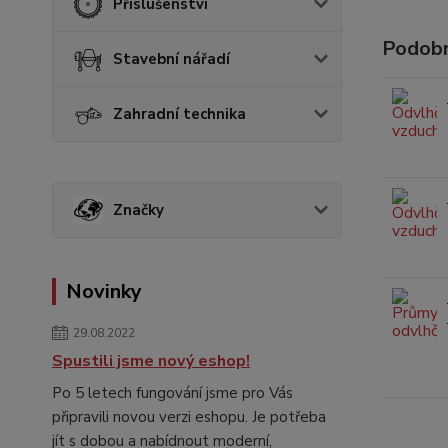
Příslušenství
Podobn
Stavební nářadí
Zahradní technika
Značky
Novinky
29.08.2022
Spustili jsme nový eshop!
Po 5 letech fungování jsme pro Vás
připravili novou verzi eshopu. Je potřeba
jít s dobou a nabídnout moderní,