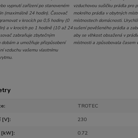
ebo vypnutí zařízení po stanoveném
vzduchovou sušičku prádla pro 
in (maximálně 24 hodin). Časovač
mokrého prádla v obytných míst
gramovat v krocích po 0,5 hodiny (0
místnostech domácnosti. Urychlí
in) a v krocích po 1 hodině (10 až 24
sušení pověšeného prádla a zabr
asovač zabraňuje zbytečným
aby se vlhkost obsažená v prádl
 dobám a umožňuje přizpůsobení
místnosti a způsobovala časem vz
ní vzduchu vašemu vlastnímu
 rytmu.
etry
ce
TROTEC
 [V]
230
n [kW]
0.72