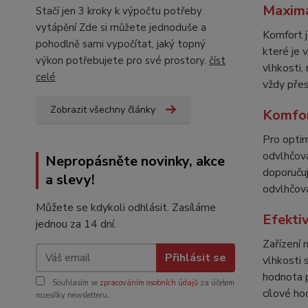
Maximá
Stačí jen 3 kroky k výpočtu potřeby
vytápění Zde si můžete jednoduše a
Komfort j
pohodlně sami vypočítat, jaký topný
které je 
výkon potřebujete pro své prostory.
číst
vlhkosti,
celé
vždy přes
Zobrazit všechny články
Komfor
Pro optim
odvlhčová
Nepropásněte novinky, akce
doporučuj
a slevy!
odvlhčova
Můžete se kdykoli odhlásit. Zasíláme
Efekti
jednou za 14 dní.
Zařízení
Přihlásit se
vlhkosti 
hodnota p
Souhlasím se
zpracováním osobních údajů
za účelem
cílové ho
rozesílky newsletteru.