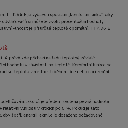
m. TTK 96 E je vybaven speciální „komfortní funkcí“, díky
ny odvlhčovačů si můžete zvolit procentuální hodnoty
elativní vlhkost je při určité teplotě optimální. TTK 96 E
otě
t. A právě zde přichází na řadu teplotně závislé
lní hodnotu v závislosti na teplotě. Komfortní funkce se
kud se teplota v místnosti během dne nebo noci změní,
dvlhčování. Jako cíl je předem zvolena pevná hodnota
relativní vlhkosti v krocích po 5 %. Pokud je tato
 aby šetřil energii, jakmile je dosaženo požadované