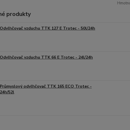
Hmotnos
é produkty
Odvlhčovač vzduchu TTK 127 E Trotec - 50l/24h
Odvlhčovač vzduchu TTK 66 E Trotec - 24l/24h
Průmyslový odvlhčovač TTK 165 ECO Trotec -
24h/52l