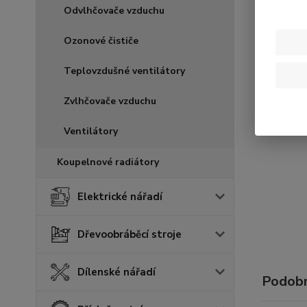
Odvlhčovače vzduchu
Ozonové čističe
Teplovzdušné ventilátory
Zvlhčovače vzduchu
Ventilátory
Koupelnové radiátory
Elektrické nářadí
Dřevoobráběcí stroje
Dílenské nářadí
Podobn