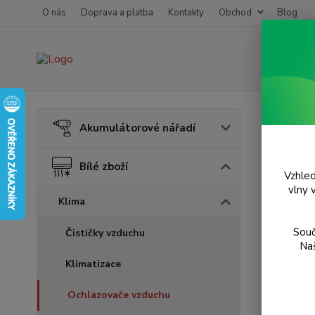
O nás
Doprava a platba
Kontakty
Obchod
Blog
Úvod
B
Akumulátorové nářadí
Ochl
Bílé zboží
Vzhled
Novinka
vlny 
Klima
Souč
Čističky vzduchu
Naš
Klimatizace
Ochlazovače vzduchu