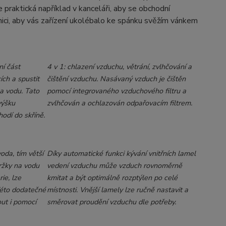
 praktická například v kanceláři, aby se obchodní
nici, aby vás zařízení ukolébalo ke spánku svěžím vánkem
ní část
4 v 1: chlazení vzduchu, větrání, zvlhčování a
ích a spustit
čištění vzduchu. Nasávaný vzduch je čištěn
a vodu. Tato
pomocí integrovaného vzduchového filtru a
výšku
zvlhčován a ochlazován odpařovacím filtrem.
odí do skříně.
oda, tím větší
Díky automatické funkci kývání vnitřních lamel
ržky na vodu
vedení vzduchu může vzduch rovnoměrně
ie, lze
kmitat a být optimálně rozptýlen po celé
 Této dodatečné
místnosti. Vnější lamely lze ručně nastavit a
ut i pomocí
směrovat proudění vzduchu dle potřeby.