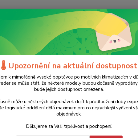
Nevíte
Hledat
+420
(Po-Ne
ílé zboží
Klima
Ochlazovače vzduchu
Ochlazovač a zvlhčovač v
azovač a zvlhčovač vzduchu Air
🌡️ Upozornění na aktuální dostupnost
em k mimořádně vysoké poptávce po mobilních klimatizacích v d
Doprava ZDARMA
veder se může stát, že některé modely budou dočasně vyprodán
6 990 Kč
bude jejich dostupnost omezená.
- 27 %
Řeše
čist
asně může u některých objednávek dojít k prodloužení doby expe
e logistické oddělení dělá maximum pro co nejrychlejší vyřízení v
úspo
objednávek.
Řešení 
Děkujeme za Vaši trpělivost a pochopení.
vzduch
ochlaz