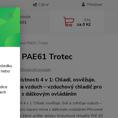
Přihlášení
CZK
 si rady? Zavolejte.
0
ks
 775 986 101
za
0 Kč
, 8-20 hod.)
zduchu Aircooler PAE61 Trotec
cooler PAE61 Trotec
ůsledku
Ohodnotit produkt
y nebo
ní pro místnosti 4 v 1: Chladí, osvěžuje,
í a zvlhčuje vzduch – vzduchový chladič pro
dice.
šech
ru místa s dálkovým ovládáním
pro místnosti 4 v 1: Chladí, osvěžuje, čistí a zvlhčuje vzduch –
ový chladič pro úsporu místa s dálkovým ovládáním Přirozené
ení a svěžest, které ucítíte zblízka Vzduchové chladiče PAE 60