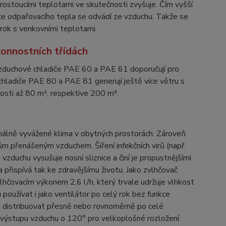
 rostoucími teplotami ve skutečnosti zvyšuje. Čím vyšší
více odpařovacího tepla se odvádí ze vzduchu. Takže se
rok s venkovními teplotami.
onnostních třídách
vzduchové chladiče PAE 60 a PAE 61 doporučují pro
chladiče PAE 80 a PAE 81 generují ještě více větru s
kosti až 80 m², respektive 200 m³.
imálně vyvážené klima v obytných prostorách. Zároveň
m přenášeným vzduchem. Šíření infekčních virů (např.
 vzduchu vysušuje nosní sliznice a činí je propustnějšími
 přispívá tak ke zdravějšímu životu. Jako zvlhčovač
hčovacím výkonem 2,6 l/h, který trvale udržuje vlhkost
oužívat i jako ventilátor po celý rok bez funkce
u distribuovat přesně nebo rovnoměrně po celé
el výstupu vzduchu o 120° pro velkoplošné rozložení