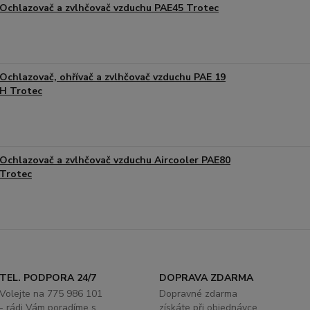
Ochlazovač a zvlhčovač vzduchu PAE45 Trotec
Ochlazovač, ohřívač a zvlhčovač vzduchu PAE 19
H Trotec
Ochlazovač a zvlhčovač vzduchu Aircooler PAE80
Trotec
TEL. PODPORA 24/7
DOPRAVA ZDARMA
Volejte na 775 986 101
Dopravné zdarma
- rádi Vám poradíme s
získáte při objednávce