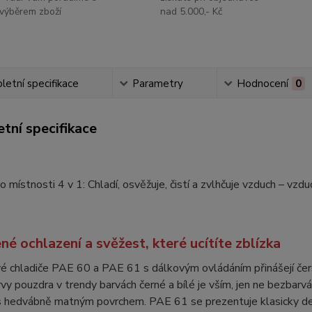
výběrem zboží
nad 5.000,- Kč
etní specifikace
Parametry
Hodnocení
0
tní specifikace
o místnosti 4 v 1: Chladí, osvěžuje, čistí a zvlhčuje vzduch – vz
né ochlazení a svěžest, které ucítíte zblízka
 chladiče PAE 60 a PAE 61 s dálkovým ovládáním přinášejí čers
vy pouzdra v trendy barvách černé a bílé je vším, jen ne bezbarvá.
 hedvábně matným povrchem. PAE 61 se prezentuje klasicky de