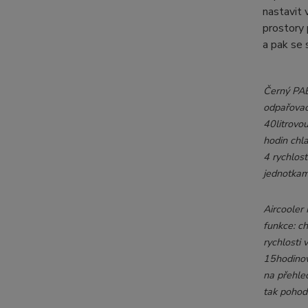
nastavit 
prostory 
a pak se 
Černý PAE
odpařovací
40litrovo
hodin chl
4 rychlost
jednotkam
Aircooler 
funkce: ch
rychlosti 
15hodinov
na přehle
tak pohod