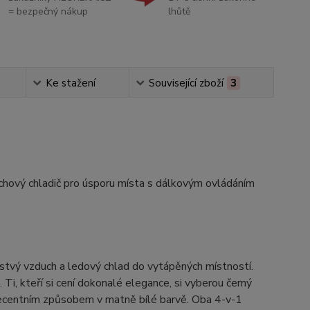
= bezpečný nákup
lhůtě
Ke stažení
Související zboží
3
duchový chladič pro úsporu místa s dálkovým ovládáním
tvý vzduch a ledový chlad do vytápěných místností.
 Ti, kteří si cení dokonalé elegance, si vyberou černý
centním způsobem v matně bílé barvě. Oba 4-v-1