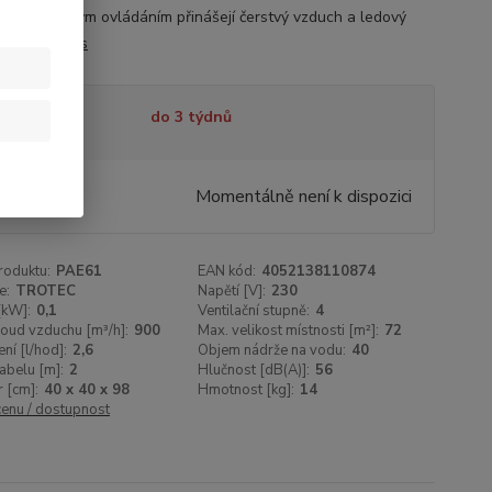
61 s dálkovým ovládáním přinášejí čerstvý vzduch a ledový
...
celý popis
tupnost
do 3 týdnů
090 Kč
/
ks
Momentálně není k dispozici
07 Kč
bez DPH
roduktu:
PAE61
EAN kód:
4052138110874
e:
TROTEC
Napětí [V]:
230
[kW]:
0,1
Ventilační stupně:
4
oud vzduchu [m³/h]:
900
Max. velikost místnosti [m²]:
72
ní [l/hod]:
2,6
Objem nádrže na vodu:
40
abelu [m]:
2
Hlučnost [dB(A)]:
56
 [cm]:
40 x 40 x 98
Hmotnost [kg]:
14
cenu / dostupnost