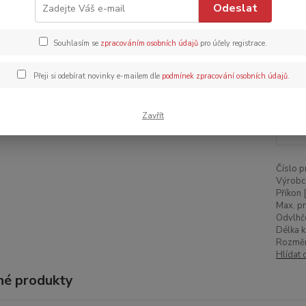
Odeslat
a PAE 
chlad d
Souhlasím se
zpracováním osobních údajů
pro účely registrace.
Dos
Přeji si odebírat novinky e-mailem dle
podmínek zpracování osobních údajů
.
5 
Zavřít
4 2
Číslo p
Výrobc
Příkon 
Max. pr
Odvlhče
Délka k
Rozměr
Hlídat 
é produkty