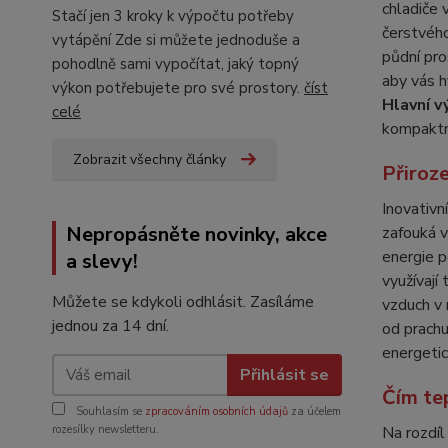
chladiče 
Stačí jen 3 kroky k výpočtu potřeby
čerstvého
vytápění Zde si můžete jednoduše a
půdní pro
pohodlně sami vypočítat, jaký topný
aby vás 
výkon potřebujete pro své prostory.
číst
Hlavní v
celé
kompaktn
Zobrazit všechny články
Přiroz
Inovativn
Nepropásněte novinky, akce
zafouká v
energie p
a slevy!
využívají
Můžete se kdykoli odhlásit. Zasíláme
vzduch v 
jednou za 14 dní.
od prachu
energetic
Přihlásit se
Čím tep
Souhlasím se
zpracováním osobních údajů
za účelem
rozesílky newsletteru.
Na rozdíl