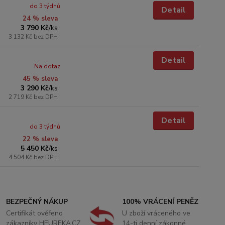
do 3 týdnů
Detail
24 % sleva
3 790 Kč
/
ks
3 132 Kč
bez DPH
Detail
Na dotaz
45 % sleva
3 290 Kč
/
ks
2 719 Kč
bez DPH
Detail
do 3 týdnů
22 % sleva
5 450 Kč
/
ks
4 504 Kč
bez DPH
BEZPEČNÝ NÁKUP
100% VRÁCENÍ PENĚZ
Certifikát ověřeno
U zboží vráceného ve
zákazníky HEUREKA.CZ
14-ti denní zákonné