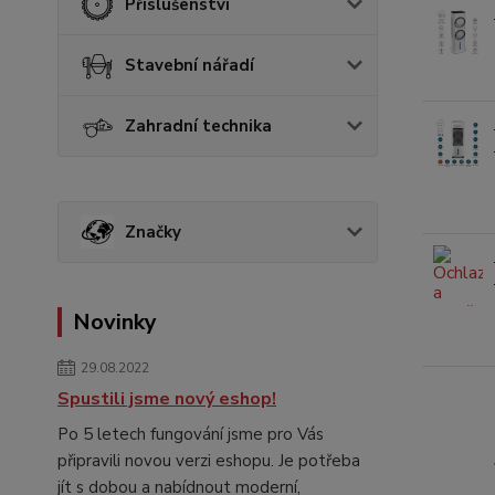
Příslušenství
Stavební nářadí
Zahradní technika
Značky
Novinky
29.08.2022
Spustili jsme nový eshop!
Po 5 letech fungování jsme pro Vás
připravili novou verzi eshopu. Je potřeba
jít s dobou a nabídnout moderní,