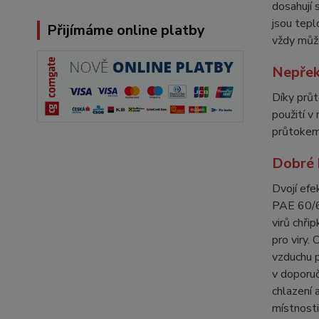
dosahují 
jsou tepl
Přijímáme online platby
vždy může
Nepřek
Díky průt
použití v
průtokem 
Dobré k
Dvojí efe
PAE 60/61
virů chři
pro viry.
vzduchu p
v doporuč
chlazení 
místnosti