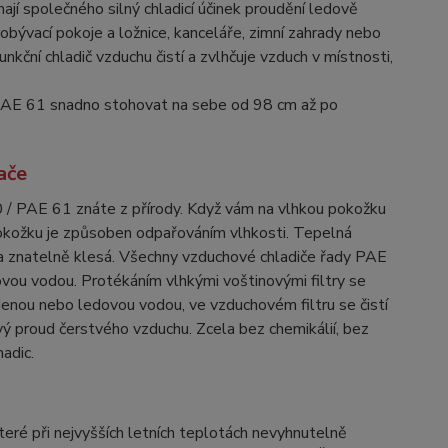
mají společného silný chladicí účinek proudění ledově
obývací pokoje a ložnice, kanceláře, zimní zahrady nebo
kční chladič vzduchu čistí a zvlhčuje vzduch v místnosti,
PAE 61 snadno stohovat na sebe od 98 cm až po
ače
60 / PAE 61 znáte z přírody. Když vám na vlhkou pokožku
a pokožku je způsoben odpařováním vlhkosti. Tepelná
ta znatelně klesá. Všechny vzduchové chladiče řady PAE
dovou vodou. Protékáním vlhkými voštinovými filtry se
denou nebo ledovou vodou, ve vzduchovém filtru se čistí
vý proud čerstvého vzduchu. Zcela bez chemikálií, bez
adic.
teré při nejvyšších letních teplotách nevyhnutelně