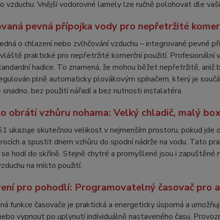
 vzduchu. Vnější vodorovné lamely lze ručně polohovat dle vaši
ovaná pevná přípojka vody pro nepřetržité komerč
jedná o chlazení nebo zvlhčování vzduchu – integrované pevné p
vláště praktické pro nepřetržité komerční použití. Profesionální
andardní hadice. To znamená, že mohou běžet nepřetržitě, aniž 
 regulován plně automaticky plovákovým spínačem, který je součás
snadno, bez použití nářadí a bez nutnosti instalatéra.
o obrátí vzhůru nohama: Velký chladič, malý bo
 ukazuje skutečnou velikost v nejmenším prostoru, pokud jde o 
rocích a spustit dnem vzhůru do spodní nádrže na vodu. Tato pra
 se hodí do skříně. Stejně chytré a promyšlené jsou i zapuštěné r
vzduchu na místo použití.
ení pro pohodlí: Programovatelný časovač pro a
ná funkce časovače je praktická a energeticky úsporná a umožňu
ebo vypnout po uplynutí individuálně nastaveného času. Provoz