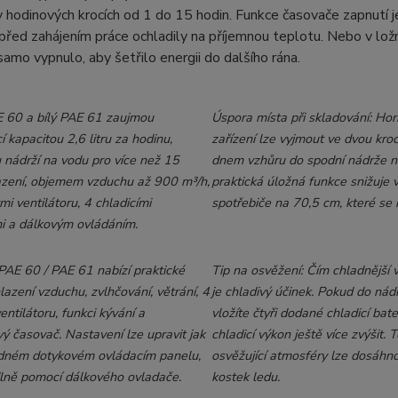
v hodinových krocích od 1 do 15 hodin. Funkce časovače zapnutí je
před zahájením práce ochladily na příjemnou teplotu. Nebo v lož
samo vypnulo, aby šetřilo energii do dalšího rána.
 60 a bílý PAE 61 zaujmou
Úspora místa při skladování: Hor
 kapacitou 2,6 litru za hodinu,
zařízení lze vyjmout ve dvou kroc
u nádrží na vodu pro více než 15
dnem vzhůru do spodní nádrže n
azení, objemem vzduchu až 900 m³/h,
praktická úložná funkce snižuje 
mi ventilátoru, 4 chladicími
spotřebiče na 70,5 cm, které se h
i a dálkovým ovládáním.
PAE 60 / PAE 61 nabízí praktické
Tip na osvěžení: Čím chladnější v
lazení vzduchu, zvlhčování, větrání, 4
je chladivý účinek. Pokud do nád
ventilátoru, funkci kývání a
vložíte čtyři dodané chladicí bater
ý časovač. Nastavení lze upravit jak
chladicí výkon ještě více zvýšit.
dném dotykovém ovládacím panelu,
osvěžující atmosféry lze dosáhno
lně pomocí dálkového ovladače.
kostek ledu.