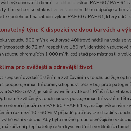
svých výkonnostních limitů, se chladicí výkon PAE 60 / PAE 61 s
oty, tím rychleji se vlhkost ve voštinovém filtru odpařuje a tím 
te spolehnout na chladicí výkon PAE 60 / PAE 61, který udrží k
onatelný tým: K dispozici ve dvou barvách a výk
oku vzduchu 900 m³/h a velkorysé 40litrové nádrži na vodu se 
 místnostech do 72 m², respektive 180 m³. Identické vzduchové 
vzduchu ohromujících 1 000 m³/h, což stačí pro místnosti o veli
lima pro svěžejší a zdravější život
kt zlepšení ovzduší čištěním a zvlhčováním vzduchu udržuje opt
 podporuje imunitní obranyschopnost těla v boji proti patogenů
pky a SARS-CoV-2) je silně ovlivněno vlhkostí. Příliš nízká vlhkost
 Optimálně zvlhčený vzduch naopak posiluje imunitní systém těla a
ro celoroční použití se PAE 60 / PAE 61 vyznačuje výkonným zvl
eném rozmezí 40 - 60 %. V případě potřeby lze chladič vzduchu p
a zvlhčování vzduchu. Aby bylo možné proud osvěžujícího vzduch
, má zařízení přepínatelný režim kyvu vnitřních vertikálních lam