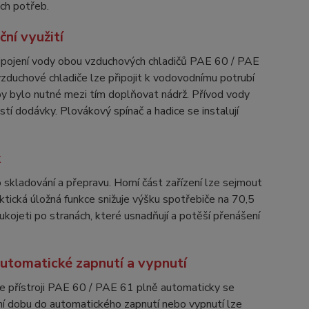
ch potřeb.
ní využití
řipojení vody obou vzduchových chladičů PAE 60 / PAE
 vzduchové chladiče lze připojit k vodovodnímu potrubí
by bylo nutné mezi tím doplňovat nádrž. Přívod vody
tí dodávky. Plovákový spínač a hadice se instalují
x
skladování a přepravu. Horní část zařízení lze sejmout
ktická úložná funkce snižuje výšku spotřebiče na 70,5
ukojeti po stranách, které usnadňují a potěší přenášení
utomatické zapnutí a vypnutí
je přístroji PAE 60 / PAE 61 plně automaticky se
ní dobu do automatického zapnutí nebo vypnutí lze