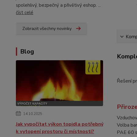
spolehlivý, bezpečný a přivětivý eshop. ...
číst celé
Zobrazit všechny novinky
Kompl
Blog
Komple
Řešení pr
Přiroze
14.10.2025
Vzduchové
Jak vypočítat výkon topidla potřebný
Volba bar
k vytopení prostoru či místnosti?
PAE 60 s