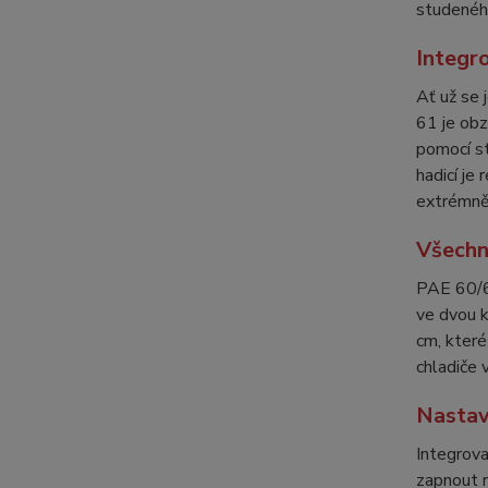
studeného
Integr
Ať už se 
61 je obz
pomocí st
hadicí je
extrémně 
Všechn
PAE 60/61
ve dvou k
cm, které
chladiče 
Nastav
Integrova
zapnout n