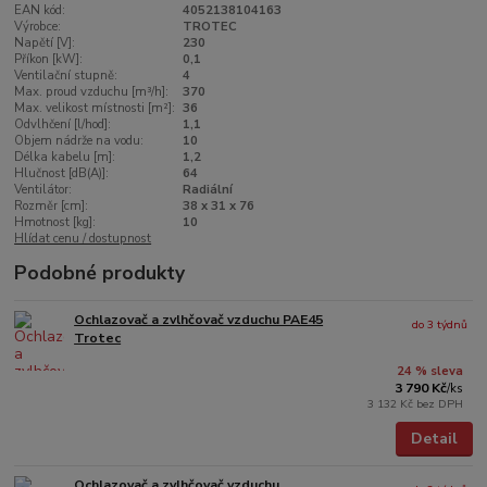
EAN kód:
4052138104163
Výrobce:
TROTEC
Napětí [V]:
230
Příkon [kW]:
0,1
Ventilační stupně:
4
Max. proud vzduchu [m³/h]:
370
Max. velikost místnosti [m²]:
36
Odvlhčení [l/hod]:
1,1
Objem nádrže na vodu:
10
Délka kabelu [m]:
1,2
Hlučnost [dB(A)]:
64
Ventilátor:
Radiální
Rozměr [cm]:
38 x 31 x 76
Hmotnost [kg]:
10
Hlídat cenu / dostupnost
Podobné produkty
Ochlazovač a zvlhčovač vzduchu PAE45
do 3 týdnů
Trotec
24 % sleva
3 790 Kč
/
ks
3 132 Kč
bez DPH
Detail
Ochlazovač a zvlhčovač vzduchu