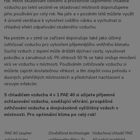
rok. Místo skladování štíhlého a prostorově úsporného chladiče
vzduchu po letní sezóně ve skladovací místnosti doporučujeme
jeho používání po celý rok. Na jaře a v pozdním létě můžete využít
4 úrovně ventilace k vytvoření svěžího vánku a vychutnat si
chladivý efekt odpařování studeného vzduchu.
Na podzim a v zimě se zařízení doporučuje také jako účinný
zvlhčovač vzduchu pro vytvoření příjemnějšího vnitřního klimatu.
Suchý vzduch z topení může dráždit dýchací cesty, vysušovat
pokožku a zarudnout oči. Při vlhkosti 50 % se také snižuje množení
virů ve vzduchu v místnosti. Používáním zvlhčovače vzduchu si
můžete zajistit dostatečnou vlhkost, a tím zlepšit svou pohodu v
dusných, přehřátých místnostech a předcházet nachlazení a
virovým infekcím.
S chladičem vzduchu 4 v 1 PAE 40 si užijete příjemné
ochlazování vzduchu, osvěžující větrání, prospěšné
zvlhčování vzduchu a dvojnásobně vyčištěný vzduch v
místnosti. Pro optimální klima po celý rok!
PAE 40 zaujme
Osvědčená technologie
Vzduchový chladič PAE
následujícími
voštinového filtru: Za
40 nabízí praktické