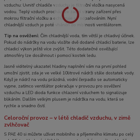
vzduchu: Uvnitř chladiče vzduchu je filtrační vložka nasycená
vodou. Teplý vzduch prochází ze zadní strany zařízení přes
mokrou filtrační vložku a ochlazuje se odpařováním. Nyní
chladnější vzduch je poté vháněn do místnosti ventilátorem.
Tip na osvěžení:
Čím chladnější voda, tím větší je chladivý účinek.
Pokud do nádržky na vodu vložíte dvě dodané chladicí baterie, lze
chladicí výkon ještě více zvýšit. Této dodatečné osvěžující
atmosféry lze dosáhnout i pomocí kostek ledu.
Jasně viditelný ukazatel hladiny naplnění vám na první pohled
umožní zjistit, zda je ve velké 10litrové nádrži stále dostatek vody.
Když je nádrž na vodu prázdná, vodní čerpadlo se automaticky
vypne, zatímco ventilátor pokračuje v provozu pro osvěžení
vzduchu a LED dioda funkce chlazení vzduchem to signalizuje
blikáním. Dalším velkým plusem je nádržka na vodu, která se
rychle a snadno čistí.
Celoroční provoz – v létě chladič vzduchu, v zimě
zvlhčovač
S PAE 40 si můžete užívat mobilního a příjemného klimatu po celý