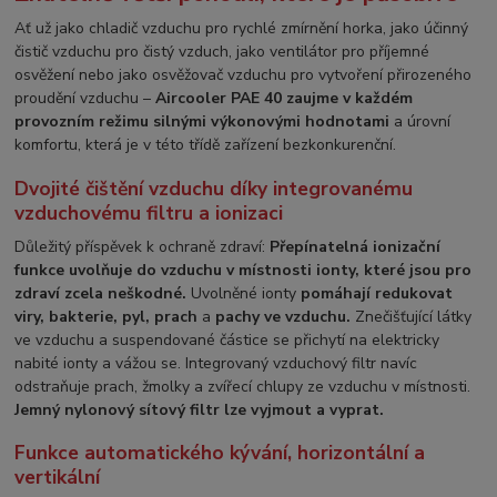
Ať už jako chladič vzduchu pro rychlé zmírnění horka, jako účinný
čistič vzduchu pro čistý vzduch, jako ventilátor pro příjemné
osvěžení nebo jako osvěžovač vzduchu pro vytvoření přirozeného
proudění vzduchu –
Aircooler PAE 40 zaujme v každém
provozním režimu silnými výkonovými hodnotami
a úrovní
komfortu, která je v této třídě zařízení bezkonkurenční.
Dvojité čištění vzduchu díky integrovanému
vzduchovému filtru a ionizaci
Důležitý příspěvek k ochraně zdraví:
Přepínatelná ionizační
funkce uvolňuje do vzduchu v místnosti ionty, které jsou pro
zdraví zcela neškodné.
Uvolněné ionty
pomáhají redukovat
viry, bakterie, pyl, prach
a
pachy ve vzduchu.
Znečišťující látky
ve vzduchu a suspendované částice se přichytí na elektricky
nabité ionty a vážou se. Integrovaný vzduchový filtr navíc
odstraňuje prach, žmolky a zvířecí chlupy ze vzduchu v místnosti.
Jemný nylonový sítový filtr lze vyjmout a vyprat.
Funkce automatického kývání, horizontální a
vertikální