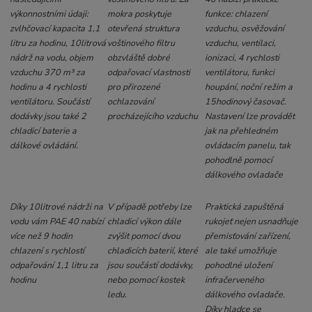
výkonnostními údaji:
mokra poskytuje
funkce: chlazení
zvlhčovací kapacita 1,1
otevřená struktura
vzduchu, osvěžování
litru za hodinu, 10litrová
voštinového filtru
vzduchu, ventilaci,
nádrž na vodu, objem
obzvláště dobré
ionizaci, 4 rychlosti
vzduchu 370 m³ za
odpařovací vlastnosti
ventilátoru, funkci
hodinu a 4 rychlosti
pro přirozené
houpání, noční režim a
ventilátoru. Součástí
ochlazování
15hodinový časovač.
dodávky jsou také 2
procházejícího vzduchu
Nastavení lze provádět
chladicí baterie a
jak na přehledném
dálkové ovládání.
ovládacím panelu, tak
pohodlně pomocí
dálkového ovladače
Díky 10litrové nádrži na
V případě potřeby lze
Praktická zapuštěná
vodu vám PAE 40 nabízí
chladicí výkon dále
rukojeť nejen usnadňuje
více než 9 hodin
zvýšit pomocí dvou
přemisťování zařízení,
chlazení s rychlostí
chladicích baterií, které
ale také umožňuje
odpařování 1,1 litru za
jsou součástí dodávky,
pohodlné uložení
hodinu
nebo pomocí kostek
infračerveného
ledu.
dálkového ovladače.
Díky hladce se