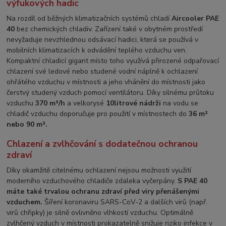
výfukových hadic
Na rozdíl od běžných klimatizačních systémů chladí
Aircooler PAE
40
bez chemických chladiv. Zařízení také v obytném prostředí
nevyžaduje nevzhlednou odsávací hadici, která se používá v
mobilních klimatizacích k odvádění teplého vzduchu ven.
Kompaktní chladicí gigant místo toho využívá přirozené odpařovací
chlazení své ledové nebo studené vodní náplně k ochlazení
ohřátého vzduchu v místnosti a jeho vhánění do místnosti jako
čerstvý studený vzduch pomocí ventilátoru. Díky silnému průtoku
vzduchu
370 m³/h
a velkorysé
10litrové nádrži
na vodu se
chladič vzduchu doporučuje pro použití v místnostech do
36 m²
nebo 90 m³.
Chlazení a zvlhčování s dodatečnou ochranou
zdraví
Díky okamžitě citelnému ochlazení nejsou možnosti využití
moderního vzduchového chladiče zdaleka vyčerpány.
S PAE 40
máte také trvalou ochranu zdraví před viry přenášenými
vzduchem.
Šíření koronaviru SARS-CoV-2 a dalších virů (např.
virů chřipky) je silně ovlivněno vlhkostí vzduchu. Optimálně
zvlhčený vzduch v místnosti prokazatelně snižuje riziko infekce v