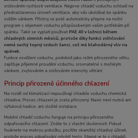
snižováním rychlosti ventilace. Nejprve chladič vzduchu ochladí na
přednastavenou úroveň ventilace, aby vás ukolébal ke spánku
svěžím vánkem. Přístroj se poté automaticky přepne na noční
program s objemem vzduchu přizpůsobeným vašim potřebám při
spánku. Také se vyplatí používat
PAE 40 v ložnici během
chladných zimních měsíců, protože díky funkci zvlhčování
nemá suchý topný vzduch šanci, což má blahodárný vliv na
spánek.
Funkce osvěžení vzduchu, podobně jako režim přirozeného větru,
zajišťuje příjemné proudění vzduchu, srovnatelné s mořským
vánkem, zvyšováním a snižováním intenzity větrání.
Princip přirozeně účinného chlazení
Na rozdíl od klimatizací nepoužívají chladiče vzduchu chemická
chladiva. Proces chlazení je zcela přirozený. Navíc není nutná ani
výfuková hadice, ani složité instalace.
Mobilní chladič vzduchu funguje na principu přirozeného
odpařovacího chlazení. Znáte to z vlastní zkušenosti: Pokud
fouknete na mokrou pokožku, pocítíte okamžitý chladivý účinek,
protože proces odpařování odvádí teplo. Stejné je to s chladiči