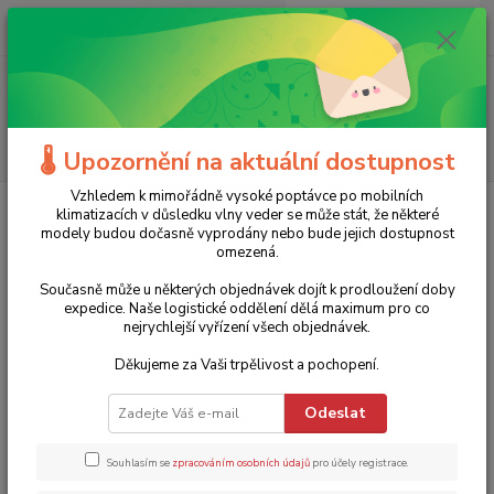
0
ks
+420 775 986 101
CZK
za
0 Kč
(Po-Ne, 8-20 hod.)
Menu
Hledat
🌡️ Upozornění na aktuální dostupnost
Vzhledem k mimořádně vysoké poptávce po mobilních
Úvod
Bílé zboží
Klima
Ochlazovače vzduchu
Ochlazovač a
klimatizacích v důsledku vlny veder se může stát, že některé
zvlhčovač vzduchu Aircooler PAE40 Trotec
modely budou dočasně vyprodány nebo bude jejich dostupnost
omezená.
Ochlazovač a zvlhčovač vzduchu
Současně může u některých objednávek dojít k prodloužení doby
Aircooler PAE40 Trotec
expedice. Naše logistické oddělení dělá maximum pro co
nejrychlejší vyřízení všech objednávek.
4 590 Kč
Novinka
Doprava ZDARMA
- 26 %
Děkujeme za Vaši trpělivost a pochopení.
Odeslat
Souhlasím se
zpracováním osobních údajů
pro účely registrace.