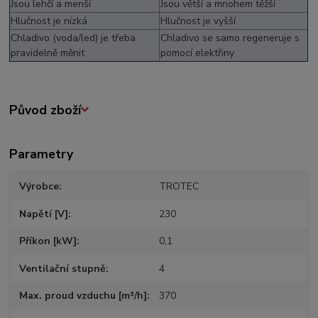
Jsou lehčí a menší
Jsou větší a mnohem těžší
Hlučnost je nízká
Hlučnost je vyšší
Chladivo (voda/led) je třeba
Chladivo se samo regeneruje s
pravidelně měnit
pomocí elektřiny
Původ zboží
Parametry
Výrobce
TROTEC
Napětí [V]
230
Příkon [kW]
0,1
Ventilační stupně
4
Max. proud vzduchu [m³/h]
370