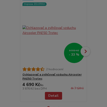
Doprava ZDARMA
Doprava ZD
6 990 Kč
- 33 %
2 hodnocení
Ochlazovač a zvlhčovač vzduchu Aircooler
Ochlazovač 
PAE50 Trotec
Trotec
4 690 Kč
3 790 Kč
/
ks
do 3 týdnů
3 876 Kč
bez DPH
3 132 Kč
bez
Detail