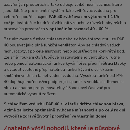
uzavřených prostorách a také udržuje vlhké nosní sliznice, které
jsou důležité pro imunitní systém. Jako zvlhčovač vzduchu pro
celoroční použití zaujme
PAE 40 zvlhčovacím výkonem 1,1 l/h
,
což je dostatečné k udržení vlhkosti vzduchu v různých obytných a
pracovních prostorách
v optimálním rozmezí 40 - 60 %.
Bez aktivované funkce chlazení nebo zvlhčování vzduchu lze PAE
40 používat jako plně funkční ventilátor. Aby se chladný vzduch
mohl rozptýlit po celé místnosti nebo soustředit na konkrétní bod,
lze směr foukání čtyřstupňově nastavitelného ventilátoru ručně
nebo pomocí automatické funkce kývání přes přední větrací klapky
a ovládat volitelně přepínatelnou funkcí kývání s vertikálním
kmitáním vnitřních lamel vedení vzduchu. Vysokou funkčnost PAE
40 doplňuje noční režim podporující spánek s ventilací s tlumením
hluku a snadno programovatelný 15hodinový časovač pro
automatické vypnutí zařízení.
S chladičem vzduchu PAE 40 si v létě udržíte chladnou hlavu,
v zimě zajistíte optimálně zvlhčené místnosti a po celý rok si
vytvoříte zdravé životní prostředí ve vlastním domě.
Znatelně větší pohodlí, které je působivé