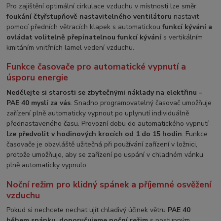
Pro zajištění optimální cirkulace vzduchu v místnosti lze směr
foukání čtyřstupňově nastavitelného ventilátoru
nastavit
pomocí předních větracích klapek s automatickou
funkcí kývání a
ovládat volitelně přepínatelnou funkcí kývání
s vertikálním
kmitáním vnitřních lamel vedení vzduchu.
Funkce časovače pro automatické vypnutí a
úsporu energie
Nedělejte si starosti se zbytečnými náklady na elektřinu –
PAE 40 myslí za vás
. Snadno programovatelný časovač umožňuje
zařízení plně automaticky vypnout po uplynutí individuálně
přednastaveného času. Provozní dobu do automatického vypnutí
lze předvolit v hodinových krocích od 1 do 15 hodin
. Funkce
časovače je obzvláště užitečná při používání zařízení v ložnici,
protože umožňuje, aby se zařízení po uspání v chladném vánku
plně automaticky vypnulo.
Noční režim pro klidný spánek a příjemné osvěžení
vzduchu
Pokud si nechcete nechat ujít chladivý účinek větru
PAE 40
během spánku, doporučujeme noční režim
s postupným