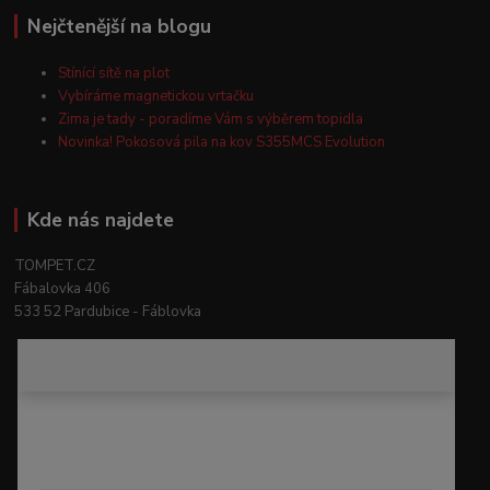
Nejčtenější na blogu
Stínící sítě na plot
Vybíráme magnetickou vrtačku
Zima je tady - poradíme Vám s výběrem topidla
Novinka! Pokosová pila na kov S355MCS Evolution
Kde nás najdete
TOMPET.CZ
Fábalovka 406
533 52 Pardubice - Fáblovka