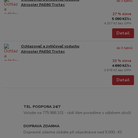
do 3 týdnů
Aircooler PAE60 Trotec
27 % sleva
5 090 Kč
/
ks
4 207 Kč
bez DPH
Detail
Ochlazovač a zvlhčovač vzduchu
do 3 týdnů
Aircooler PAE50 Trotec
33 % sleva
4 690 Kč
/
ks
3 876 Kč
bez DPH
Detail
TEL. PODPORA 24/7
Volejte na 775 986 101 - rádi Vám poradíme s výběrem zboží
DOPRAVA ZDARMA
Dopravné zdarma získáte při objednávce nad 5.000,- Kč