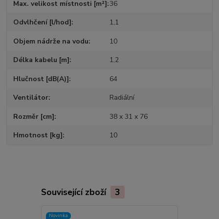
Max. velikost místnosti [m²]
36
Odvlhčení [l/hod]
1,1
Objem nádrže na vodu
10
Délka kabelu [m]
1,2
Hlučnost [dB(A)]
64
Ventilátor
Radiální
Rozměr [cm]
38 x 31 x 76
Hmotnost [kg]
10
Související zboží
3
Novinka
Novinka