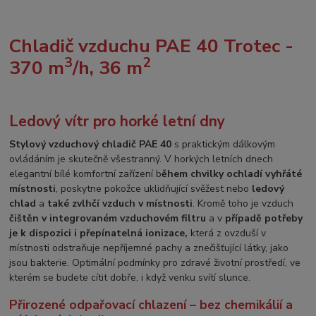
Chladič vzduchu PAE 40 Trotec -
3
2
370 m
/h, 36 m
Ledový vítr pro horké letní dny
Stylový vzduchový chladič PAE 40
s praktickým dálkovým
ovládáním je skutečně všestranný. V horkých letních dnech
elegantní bílé komfortní zařízení b
ěhem chvilky ochladí vyhřáté
místnosti
, poskytne pokožce uklidňující svěžest nebo
ledový
chlad
a
také zvlhčí vzduch v místnosti
. Kromě toho je vzduch
čištěn v integrovaném vzduchovém filtru
a v
případě potřeby
je k dispozici i přepínatelná ionizace,
která z ovzduší v
místnosti odstraňuje nepříjemné pachy a znečišťující látky, jako
jsou bakterie. Optimální podmínky pro zdravé životní prostředí, ve
kterém se budete cítit dobře, i když venku svítí slunce.
Přirozené odpařovací chlazení – bez chemikálií a