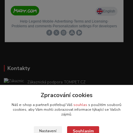
Kontakty
Zákaznická podpora TOMPET.CZ
+420 775 986 101
Zpracování cookies
(Po-Ne, 8-20 hod.)
Náš e-shop a partneři potřebují Váš
souhlas
s použitím souborů
obchod@tompet.cz
cookies, aby Vám mohli zobrazovat informace týkající se Vašich
zájmů.
Souhlasím
Nastavení