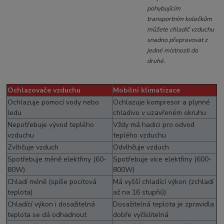
pohybujícím
transportním kolečkům
můžete chladič vzduchu
snadno přepravovat z
jedné místnosti do
druhé.
Ochlazovače vzduchu
Mobilní klimatizace
Ochlazuje pomocí vody nebo
Ochlazuje kompresor a plynné
ledu
chladivo v uzavřeném okruhu
Nepotřebuje vývod teplého
Vždy má hadici pro odvod
vzduchu
teplého vzduchu
Zvlhčuje vzduch
Odvlhčuje vzduch
Spotřebuje méně elektřiny (60-
Spotřebuje více elektřiny (600-
80W)
800W)
Chladí méně (spíše pocitová
Má vyšší chladící výkon (zchladí
teplota)
až na 16 stupňů)
Chladící výkon i dosažitelná
Dosažitelná teplota je zpravidla
teplota se dá odhadnout
dobře vyčíslitelná